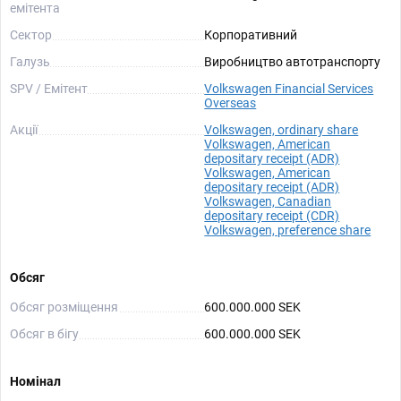
емітента
Сектор
Корпоративний
Галузь
Виробництво автотранспорту
SPV / Емітент
Volkswagen Financial Services
Overseas
Акції
Volkswagen, ordinary share
Volkswagen, American
depositary receipt (ADR)
Volkswagen, American
depositary receipt (ADR)
Volkswagen, Canadian
depositary receipt (CDR)
Volkswagen, preference share
Обсяг
Обсяг розміщення
600.000.000 SEK
Обсяг в бігу
600.000.000 SEK
Номінал