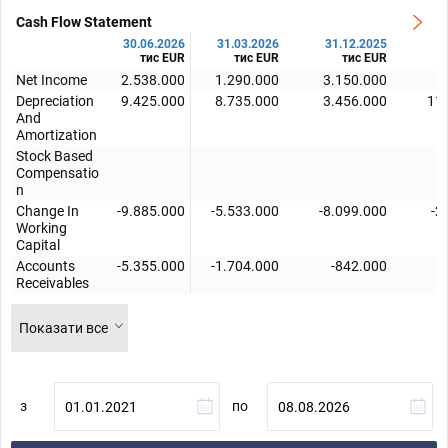
Cash Flow Statement
30.06.2026
31.03.2026
31.12.2025
3
тис EUR
тис EUR
тис EUR
Net Income
2.538.000
1.290.000
3.150.000
Depreciation
9.425.000
8.735.000
3.456.000
11
And
Amortization
Stock Based
Compensatio
n
Change In
-9.885.000
-5.533.000
-8.099.000
-2
Working
Capital
Accounts
-5.355.000
-1.704.000
-842.000
Receivables
Показати все
з
по