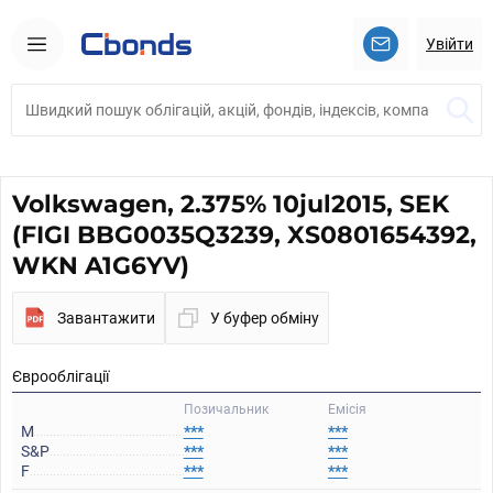
Увійти
Volkswagen, 2.375% 10jul2015, SEK
(FIGI BBG0035Q3239, XS0801654392,
WKN A1G6YV)
Завантажити
У буфер обміну
Єврооблігації
Позичальник
Емісія
M
***
***
S&P
***
***
F
***
***