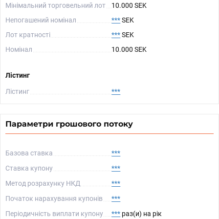
Мінімальний торговельний лот
10.000 SEK
Непогашений номінал
***
SEK
Лот кратності
***
SEK
Номінал
10.000 SEK
Лістинг
Лістинг
***
Параметри грошового потоку
Базова ставка
***
Ставка купону
***
Метод розрахунку НКД
***
Початок нарахування купонів
***
Періодичність виплати купону
***
раз(и) на рік