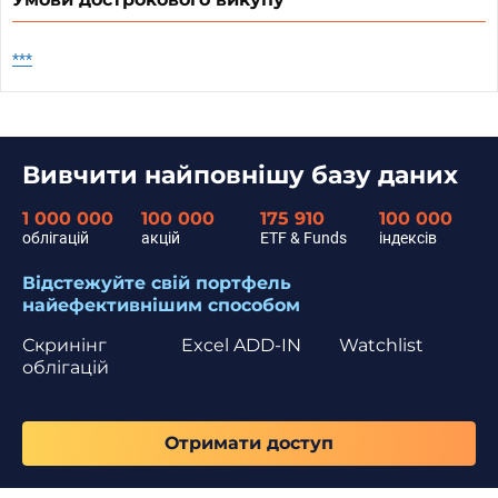
***
Вивчити найповнішу базу даних
1 000 000
100 000
175 910
100 000
облігацій
акцій
ETF & Funds
індексів
Відстежуйте свій портфель
найефективнішим способом
Скринінг
Excel ADD-IN
Watchlist
облігацій
Отримати доступ