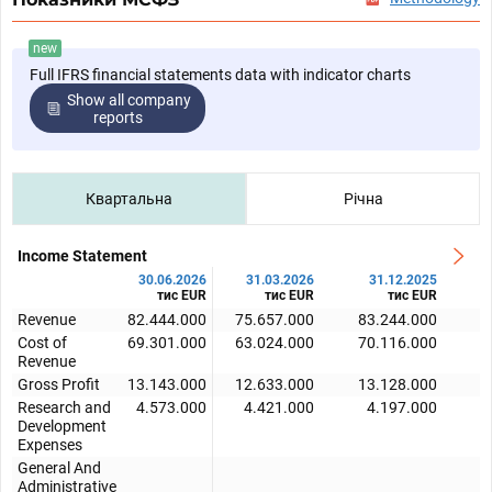
new
Full IFRS financial statements data with indicator charts
Show all company
reports
Квартальна
Річна
Income Statement
30.06.2026
31.03.2026
31.12.2025
тис EUR
тис EUR
тис EUR
Revenue
82.444.000
75.657.000
83.244.000
8
Cost of
69.301.000
63.024.000
70.116.000
6
Revenue
Gross Profit
13.143.000
12.633.000
13.128.000
1
Research and
4.573.000
4.421.000
4.197.000
Development
Expenses
General And
Administrative