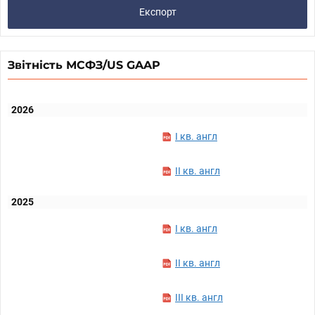
Експорт
Звітність МСФЗ/US GAAP
2026
I кв. англ
II кв. англ
2025
I кв. англ
II кв. англ
III кв. англ