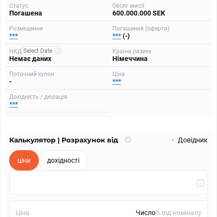
Статус
Обсяг емісії
Погашена
600.000.000 SEK
Розміщення
Погашення (оферта)
***
***
(-)
НКД
Країна ризику
Немає даних
Німеччина
Поточний купон
Ціна
-
***
Дохідність / дюрація
***
Калькулятор | Розрахунок від
Що
Довідник
таке
калькулятор?
ціни
дохідності
Ціна
% від номіналу