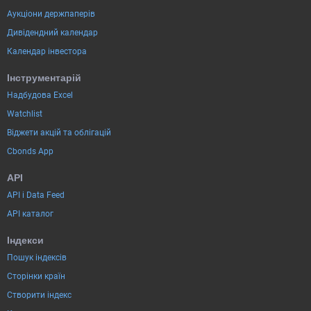
Аукціони держпаперів
Дивідендний календар
Календар інвестора
Інструментарій
Надбудова Excel
Watchlist
Віджети акцій та облігацій
Cbonds App
API
API і Data Feed
API каталог
Індекси
Пошук індексів
Сторінки країн
Створити індекс