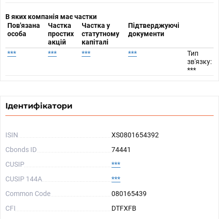
В яких компанія має частки
Пов'язана
Частка
Частка у
Підтверджуючі
особа
простих
статутному
документи
акцій
капіталі
***
***
***
***
Тип
зв'язку:
***
Ідентифікатори
ISIN
XS0801654392
Cbonds ID
74441
CUSIP
***
CUSIP 144A
***
Common Code
080165439
CFI
DTFXFB