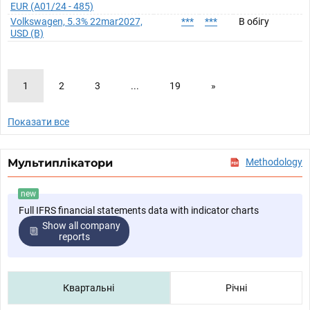
EUR (A01/24 - 485)
Volkswagen, 5.3% 22mar2027,
***
***
В обігу
USD (B)
1
2
3
...
19
»
Показати все
Мультиплікатори
Methodology
new
Full IFRS financial statements data with indicator charts
Show all company
reports
Квартальні
Річні