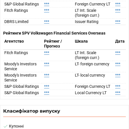
S&P Global Ratings
***
Foreign Currency LT
***
Fitch Ratings
***
LT Int. Scale
***
(foreign curr.)
DBRS Limited
***
Issuer Rating
***
Рейтинги SPV
Volkswagen Financial Services Overseas
Агентство
Рейтинг /
Шкала
Дата
Прогноз
Fitch Ratings
***
LT Int. Scale
***
(foreign curr.)
Moody's Investors
***
LT- foreign currency
***
Service
Moody's Investors
***
LT- local currency
***
Service
S&P Global Ratings
***
Foreign Currency LT
***
S&P Global Ratings
***
Local Currency LT
***
Класифікатор випуску
Купонні