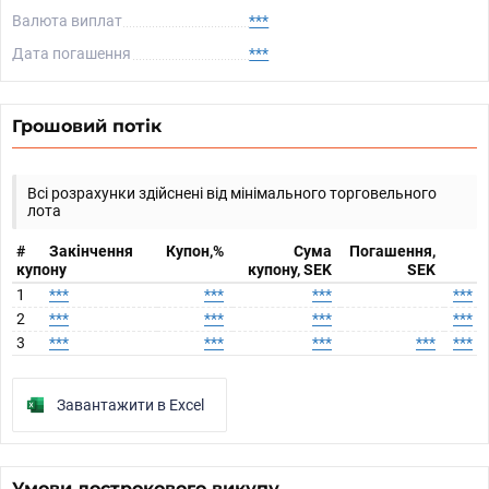
Валюта виплат
***
Дата погашення
***
Грошовий потік
Всі розрахунки здійснені від мінімального торговельного
лота
#
Закінчення
Купон,%
Сума
Погашення,
купону
купону, SEK
SEK
1
***
***
***
***
2
***
***
***
***
3
***
***
***
***
***
Завантажити в Excel
Умови дострокового викупу