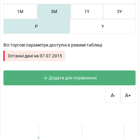
1М
3М
1Y
3Y
P
Y
Всі торгові параметри доступні в режимі таблиці
Останні дані на
07.07.2015
Додати для порівняння
A-
A+