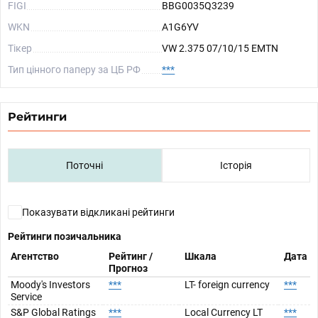
FIGI
BBG0035Q3239
WKN
A1G6YV
Тікер
VW 2.375 07/10/15 EMTN
Тип цінного паперу за ЦБ РФ
***
Рейтинги
Поточні
Історія
Показувати відкликані рейтинги
Рейтинги позичальника
Агентство
Рейтинг /
Шкала
Дата
Прогноз
Moody's Investors
***
LT- foreign currency
***
Service
S&P Global Ratings
***
Local Currency LT
***