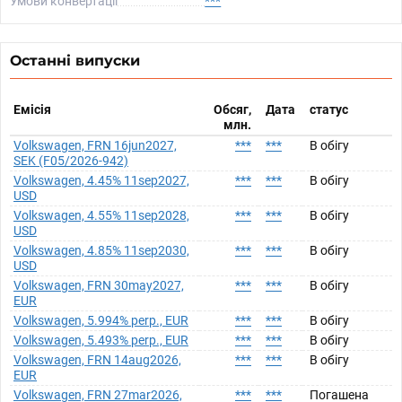
Умови конвертації
***
Останні випуски
Емісія
Обсяг,
Дата
статус
млн.
Volkswagen, FRN 16jun2027,
***
***
В обігу
SEK (F05/2026-942)
Volkswagen, 4.45% 11sep2027,
***
***
В обігу
USD
Volkswagen, 4.55% 11sep2028,
***
***
В обігу
USD
Volkswagen, 4.85% 11sep2030,
***
***
В обігу
USD
Volkswagen, FRN 30may2027,
***
***
В обігу
EUR
Volkswagen, 5.994% perp., EUR
***
***
В обігу
Volkswagen, 5.493% perp., EUR
***
***
В обігу
Volkswagen, FRN 14aug2026,
***
***
В обігу
EUR
Volkswagen, FRN 27mar2026,
***
***
Погашена