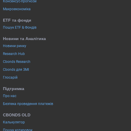
Консенсус-прогнози
Макроекономіка
ETF та фонди
Пошук ETF & Фондів
Новини та Аналітика
Новини ринку
Research Hub
Cbonds Research
Cbonds для ЗМІ
Глосарій
Підтримка
Про нас
Безпека проведення платежів
CBONDS OLD
Калькулятор
Пошук котировок