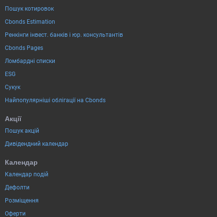
Пошук котировок
Cbonds Estimation
Ренкінги інвест. банків і юр. консультантів
Cbonds Pages
Ломбардні списки
ESG
Сукук
Найпопулярніші облігації на Cbonds
Акції
Пошук акцій
Дивідендний календар
Календар
Календар подій
Дефолти
Розміщення
Оферти