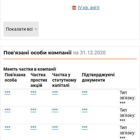
IV кв. англ
Показати всі
Пов'язані особи компанії
на 31.12.2020
Мають частки в компанії
Пов'язана
Частка
Частка у
Підтверджуючі
особа
простих
статутному
документи
акцій
капіталі
***
***
***
***
Тип
зв'язку:
***
***
***
***
***
Тип
зв'язку:
***
***
***
***
***
Тип
зв'язку:
***