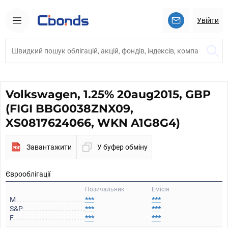
Увійти
Volkswagen, 1.25% 20aug2015, GBP
(FIGI BBG0038ZNX09,
XS0817624066, WKN A1G8G4)
Завантажити
У буфер обміну
Єврооблігації
Позичальник
Емісія
M
***
***
S&P
***
***
F
***
***