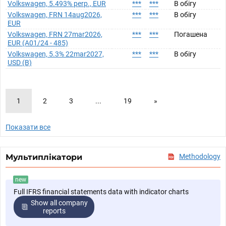
Volkswagen, 5.493% perp., EUR
***
***
В обігу
Volkswagen, FRN 14aug2026,
***
***
В обігу
EUR
Volkswagen, FRN 27mar2026,
***
***
Погашена
EUR (A01/24 - 485)
Volkswagen, 5.3% 22mar2027,
***
***
В обігу
USD (B)
1
2
3
...
19
»
Показати все
Мультиплікатори
Methodology
new
Full IFRS financial statements data with indicator charts
Show all company
reports