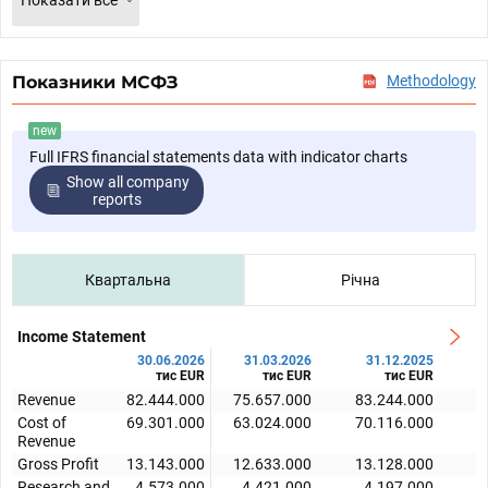
Показати все
Показники МСФЗ
Methodology
new
Full IFRS financial statements data with indicator charts
Show all company
reports
Квартальна
Річна
Income Statement
30.06.2026
31.03.2026
31.12.2025
тис EUR
тис EUR
тис EUR
Revenue
82.444.000
75.657.000
83.244.000
8
Cost of
69.301.000
63.024.000
70.116.000
6
Revenue
Gross Profit
13.143.000
12.633.000
13.128.000
1
Research and
4.573.000
4.421.000
4.197.000