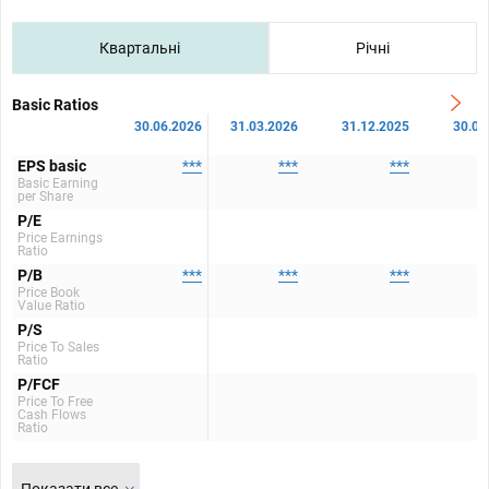
Квартальні
Річні
Basic Ratios
30.06.2026
31.03.2026
31.12.2025
30.09
EPS basic
***
***
***
Basic Earning
per Share
P/E
Price Earnings
Ratio
P/B
***
***
***
Price Book
Value Ratio
P/S
Price To Sales
Ratio
P/FCF
Price To Free
Cash Flows
Ratio