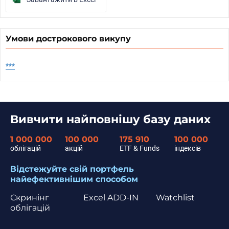
Умови дострокового викупу
***
Вивчити найповнішу базу даних
1 000 000
100 000
175 910
100 000
облігацій
акцій
ETF & Funds
індексів
Відстежуйте свій портфель
найефективнішим способом
Скринінг
Excel ADD-IN
Watchlist
облігацій