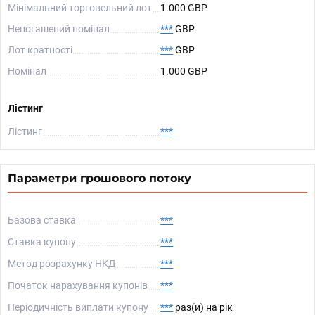
Мінімальний торговельний лот
1.000 GBP
Непогашений номінал
***
GBP
Лот кратності
***
GBP
Номінал
1.000 GBP
Лістинг
Лістинг
***
Параметри грошового потоку
Базова ставка
***
Ставка купону
***
Метод розрахунку НКД
***
Початок нарахування купонів
***
Періодичність виплати купону
***
раз(и) на рік