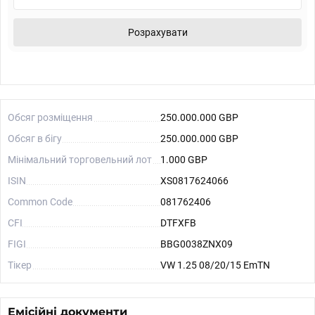
Розрахувати
Обсяг розміщення
250.000.000 GBP
Обсяг в бігу
250.000.000 GBP
Мінімальний торговельний лот
1.000 GBP
ISIN
XS0817624066
Common Code
081762406
CFI
DTFXFB
FIGI
BBG0038ZNX09
Тікер
VW 1.25 08/20/15 EmTN
Емісійні документи