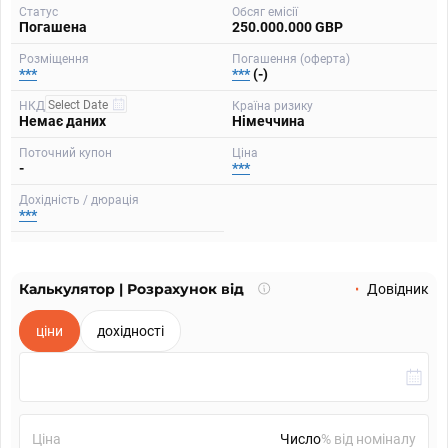
Статус
Обсяг емісії
Погашена
250.000.000 GBP
Розміщення
Погашення (оферта)
***
***
(-)
НКД
Країна ризику
Немає даних
Німеччина
Поточний купон
Ціна
-
***
Дохідність / дюрація
***
Калькулятор | Розрахунок від
Що
Довідник
таке
калькулятор?
ціни
дохідності
Ціна
% від номіналу