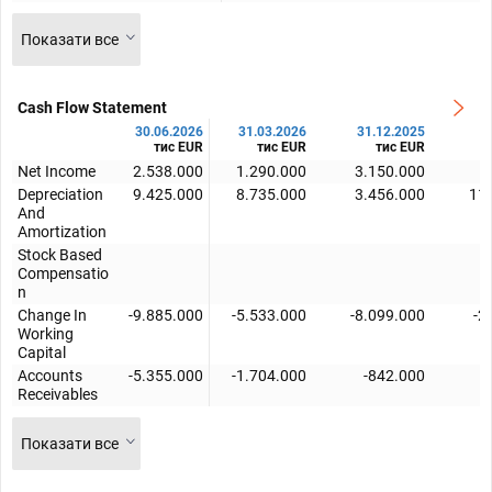
Показати все
Cash Flow Statement
30.06.2026
31.03.2026
31.12.2025
3
тис EUR
тис EUR
тис EUR
Net Income
2.538.000
1.290.000
3.150.000
Depreciation
9.425.000
8.735.000
3.456.000
11
And
Amortization
Stock Based
Compensatio
n
Change In
-9.885.000
-5.533.000
-8.099.000
-2
Working
Capital
Accounts
-5.355.000
-1.704.000
-842.000
Receivables
Показати все