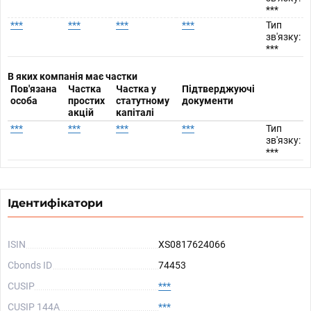
***
***
***
***
***
Тип
зв'язку:
***
В яких компанія має частки
Пов'язана
Частка
Частка у
Підтверджуючі
особа
простих
статутному
документи
акцій
капіталі
***
***
***
***
Тип
зв'язку:
***
Ідентифікатори
ISIN
XS0817624066
Cbonds ID
74453
CUSIP
***
CUSIP 144A
***