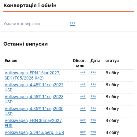
Конвертація і обмін
Умови конвертації
***
Останні випуски
Емісія
Обсяг,
Дата
статус
млн.
Volkswagen, FRN 16jun2027,
***
***
В обігу
SEK (F05/2026-942)
Volkswagen, 4.45% 11sep2027,
***
***
В обігу
USD
Volkswagen, 4.55% 11sep2028,
***
***
В обігу
USD
Volkswagen, 4.85% 11sep2030,
***
***
В обігу
USD
Volkswagen, FRN 30may2027,
***
***
В обігу
EUR
Volkswagen, 5.994% perp., EUR
***
***
В обігу