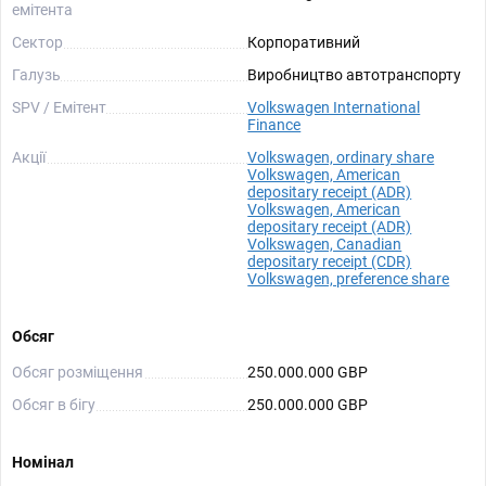
емітента
Сектор
Корпоративний
Галузь
Виробництво автотранспорту
SPV / Емітент
Volkswagen International
Finance
Акції
Volkswagen, ordinary share
Volkswagen, American
depositary receipt (ADR)
Volkswagen, American
depositary receipt (ADR)
Volkswagen, Canadian
depositary receipt (CDR)
Volkswagen, preference share
Обсяг
Обсяг розміщення
250.000.000 GBP
Обсяг в бігу
250.000.000 GBP
Номінал