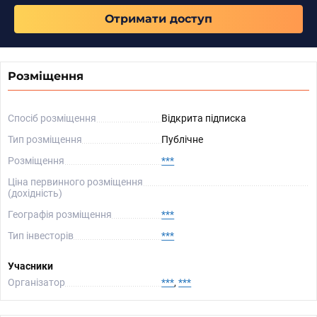
Отримати доступ
Розміщення
Спосіб розміщення
Відкрита підписка
Тип розміщення
Публічне
Розміщення
***
Ціна первинного розміщення
(дохідність)
Географія розміщення
***
Тип інвесторів
***
Учасники
Організатор
***
,
***