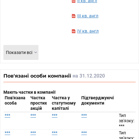
II кв. англ
III кв. англ
IV кв. англ
Показати всі
Пов'язані особи компанії
на 31.12.2020
Мають частки в компанії
Пов'язана
Частка
Частка у
Підтверджуючі
особа
простих
статутному
документи
акцій
капіталі
***
***
***
***
Тип
зв'язку:
***
***
***
***
***
Тип
зв'язку: