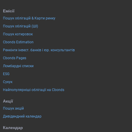
Емісії
Пошук облігацій & Карти ринку
Пошук облігацій (ШІ)
Пошук котировок
Cbonds Estimation
Ренкінги інвест. банків і юр. консультантів
Cbonds Pages
Ломбардні списки
ESG
Сукук
Найпопулярніші облігації на Cbonds
Акції
Пошук акцій
Дивідендний календар
Календар