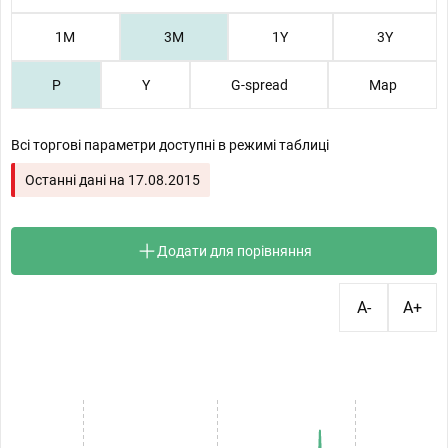
1М
3М
1Y
3Y
P
Y
G-spread
Map
Всі торгові параметри доступні в режимі таблиці
Останні дані на
17.08.2015
Додати для порівняння
A-
A+