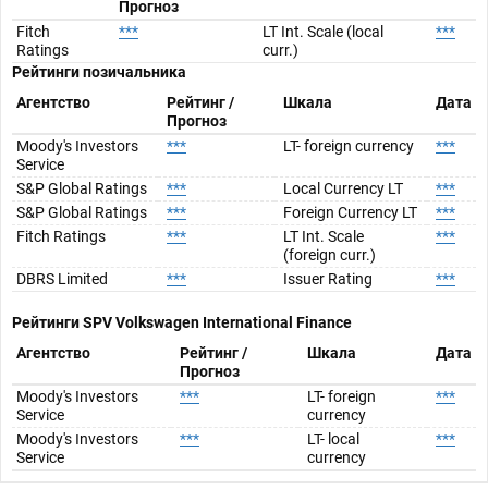
Прогноз
Fitch
***
LT Int. Scale (local
***
Ratings
curr.)
Рейтинги позичальника
Агентство
Рейтинг /
Шкала
Дата
Прогноз
Moody's Investors
***
LT- foreign currency
***
Service
S&P Global Ratings
***
Local Currency LT
***
S&P Global Ratings
***
Foreign Currency LT
***
Fitch Ratings
***
LT Int. Scale
***
(foreign curr.)
DBRS Limited
***
Issuer Rating
***
Рейтинги SPV
Volkswagen International Finance
Агентство
Рейтинг /
Шкала
Дата
Прогноз
Moody's Investors
***
LT- foreign
***
Service
currency
Moody's Investors
***
LT- local
***
Service
currency