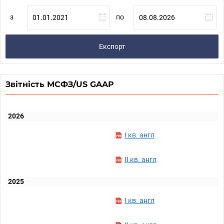
з
по
Експорт
Звітність МСФЗ/US GAAP
2026
I кв. англ
II кв. англ
2025
I кв. англ