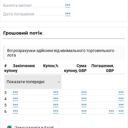
Валюта виплат
***
Дата погашення
***
Грошовий потік
Всі розрахунки здійснені від мінімального торговельного
лота
#
Закінчення
Купон,%
Сума
Погашення,
купону
купону, GBP
GBP
Показати попередні
3
***
***
***
***
4
***
***
***
***
5
***
***
***
***
6
***
***
***
***
***
Завантажити в Excel