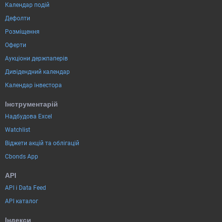
Календар подій
Дефолти
Розміщення
Оферти
Аукціони держпаперів
Дивідендний календар
Календар інвестора
Інструментарій
Надбудова Excel
Watchlist
Віджети акцій та облігацій
Cbonds App
API
API і Data Feed
API каталог
Індекси