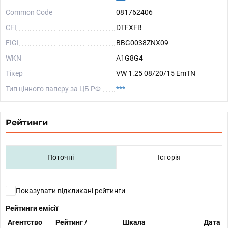
Common Code
081762406
CFI
DTFXFB
FIGI
BBG0038ZNX09
WKN
A1G8G4
Тікер
VW 1.25 08/20/15 EmTN
Тип цінного паперу за ЦБ РФ
***
Рейтинги
Поточні
Історія
Показувати відкликані рейтинги
Рейтинги емісії
Агентство
Рейтинг /
Шкала
Дата