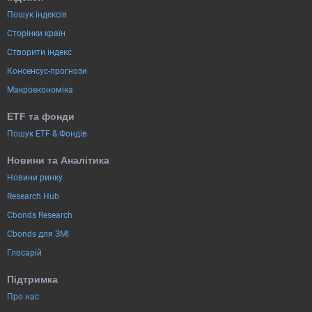
Пошук індексів
Сторінки країн
Створити індекс
Консенсус-прогнози
Макроекономіка
ETF та фонди
Пошук ETF & Фондів
Новини та Аналітика
Новини ринку
Research Hub
Cbonds Research
Cbonds для ЗМІ
Глосарій
Підтримка
Про нас