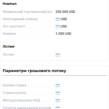
Номінал
Мінімальний торговельний лот
200.000 USD
Непогашений номінал
***
USD
Лот кратності
***
USD
Номінал
1.000 USD
Лістинг
Лістинг
***
Параметри грошового потоку
Базова ставка
***
Ставка купону
***
Метод розрахунку НКД
***
Початок нарахування купонів
***