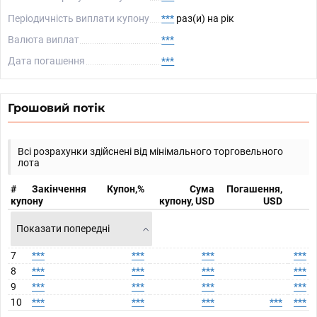
Періодичність виплати купону
***
раз(и) на рік
Валюта виплат
***
Дата погашення
***
Грошовий потік
Всі розрахунки здійснені від мінімального торговельного
лота
#
Закінчення
Купон,%
Сума
Погашення,
купону
купону, USD
USD
Показати попередні
7
***
***
***
***
8
***
***
***
***
9
***
***
***
***
10
***
***
***
***
***