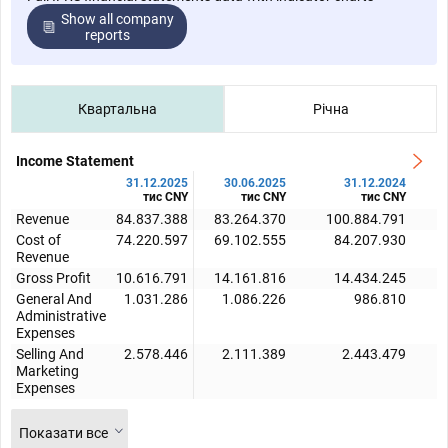
Show all company
reports
Квартальна
Річна
Income Statement
31.12.2025
30.06.2025
31.12.2024
тис CNY
тис CNY
тис CNY
Revenue
84.837.388
83.264.370
100.884.791
Cost of
74.220.597
69.102.555
84.207.930
Revenue
Gross Profit
10.616.791
14.161.816
14.434.245
General And
1.031.286
1.086.226
986.810
Administrative
Expenses
Selling And
2.578.446
2.111.389
2.443.479
Marketing
Expenses
Показати все