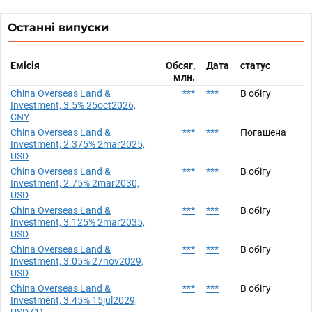
Останні випуски
Емісія
Обсяг,
Дата
статус
млн.
China Overseas Land &
***
***
В обігу
Investment, 3.5% 25oct2026,
CNY
China Overseas Land &
***
***
Погашена
Investment, 2.375% 2mar2025,
USD
China Overseas Land &
***
***
В обігу
Investment, 2.75% 2mar2030,
USD
China Overseas Land &
***
***
В обігу
Investment, 3.125% 2mar2035,
USD
China Overseas Land &
***
***
В обігу
Investment, 3.05% 27nov2029,
USD
China Overseas Land &
***
***
В обігу
Investment, 3.45% 15jul2029,