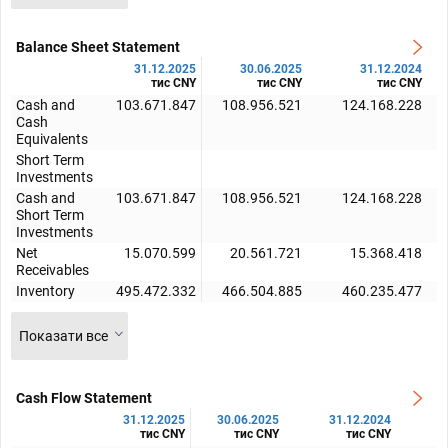
Balance Sheet Statement
31.12.2025
30.06.2025
31.12.2024
тис CNY
тис CNY
тис CNY
Cash and
103.671.847
108.956.521
124.168.228
Cash
Equivalents
Short Term
Investments
Cash and
103.671.847
108.956.521
124.168.228
Short Term
Investments
Net
15.070.599
20.561.721
15.368.418
Receivables
Inventory
495.472.332
466.504.885
460.235.477
Показати все
Cash Flow Statement
31.12.2025
30.06.2025
31.12.2024
3
тис CNY
тис CNY
тис CNY