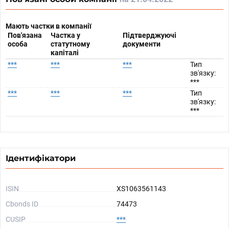
Мають частки в компанії
Пов'язана
Частка у
Підтверджуючі
особа
статутному
документи
капіталі
***
***
***
Тип
зв'язку:
***
***
***
***
Тип
зв'язку:
***
Ідентифікатори
ISIN
XS1063561143
Cbonds ID
74473
CUSIP
***