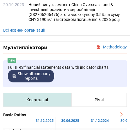
20.10.2023
Новий випуск: емітент China Overseas Land &
Investment розмістив єврооблігації
(XS2706206476) зі ставкою купону 3.5% на суму
CNY 3190 млн зі строком погашення в 2026 році
Всі новини організації
Мультиплікатори
Methodology
new
Full IFRS financial statements data with indicator charts
Show all company
reports
Квартальні
Річні
Basic Ratios
31.12.2025
30.06.2025
31.12.2024
30.06