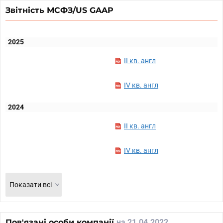
Звітність МСФЗ/US GAAP
2025
II кв. англ
IV кв. англ
2024
II кв. англ
IV кв. англ
Показати всі
Пов'язані особи компанії
на 21.04.2022