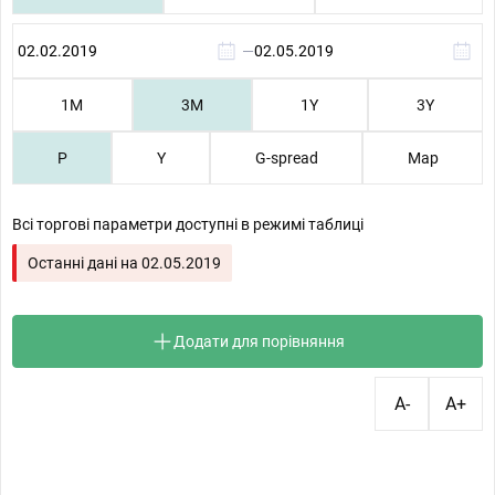
—
1М
3М
1Y
3Y
P
Y
G-spread
Map
Всі торгові параметри доступні в режимі таблиці
Останні дані на
02.05.2019
Додати для порівняння
A-
A+