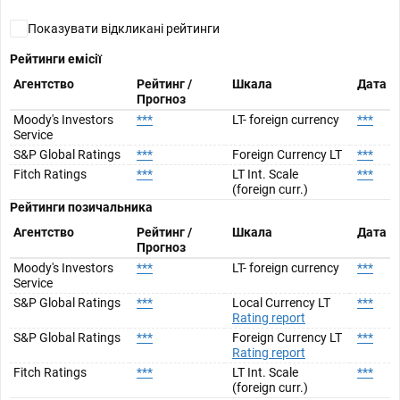
Показувати відкликані рейтинги
Рейтинги емісії
Агентство
Рейтинг /
Шкала
Дата
Прогноз
Moody's Investors
***
LT- foreign currency
***
Service
S&P Global Ratings
***
Foreign Currency LT
***
Fitch Ratings
***
LT Int. Scale
***
(foreign curr.)
Рейтинги позичальника
Агентство
Рейтинг /
Шкала
Дата
Прогноз
Moody's Investors
***
LT- foreign currency
***
Service
S&P Global Ratings
***
Local Currency LT
***
Rating report
S&P Global Ratings
***
Foreign Currency LT
***
Rating report
Fitch Ratings
***
LT Int. Scale
***
(foreign curr.)