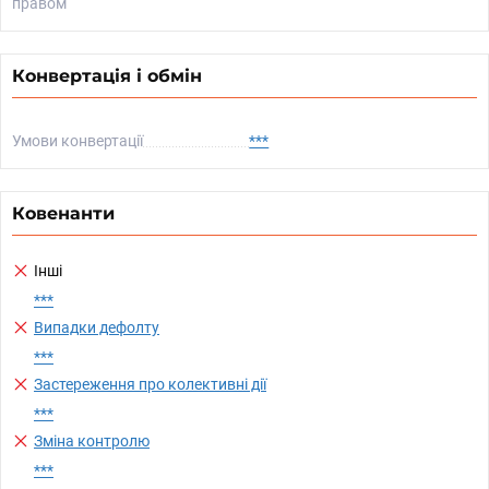
правом
Конвертація і обмін
Умови конвертації
***
Ковенанти
Інші
***
Випадки дефолту
***
Застереження про колективні дії
***
Зміна контролю
***