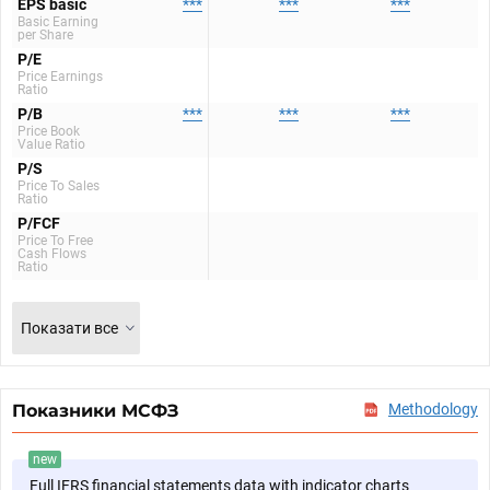
EPS basic
***
***
***
Basic Earning
per Share
P/E
Price Earnings
Ratio
P/B
***
***
***
Price Book
Value Ratio
P/S
Price To Sales
Ratio
P/FCF
Price To Free
Cash Flows
Ratio
Показати все
Показники МСФЗ
Methodology
new
Full IFRS financial statements data with indicator charts