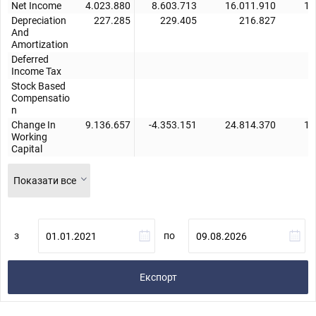
Net Income
4.023.880
8.603.713
16.011.910
10
Depreciation
227.285
229.405
216.827
And
Amortization
Deferred
Income Tax
Stock Based
Compensatio
n
Change In
9.136.657
-4.353.151
24.814.370
11
Working
Capital
Показати все
з
по
Експорт