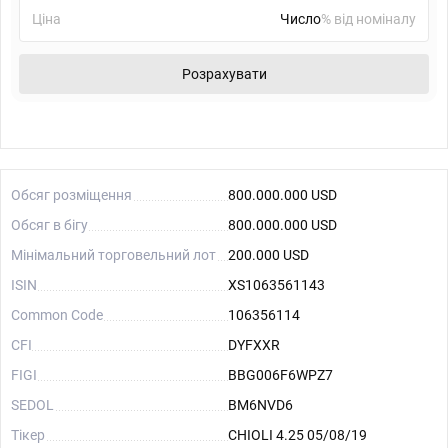
Ціна
% від номіналу
Розрахувати
Обсяг розміщення
800.000.000 USD
Обсяг в бігу
800.000.000 USD
Мінімальний торговельний лот
200.000 USD
ISIN
XS1063561143
Common Code
106356114
CFI
DYFXXR
FIGI
BBG006F6WPZ7
SEDOL
BM6NVD6
Тікер
CHIOLI 4.25 05/08/19