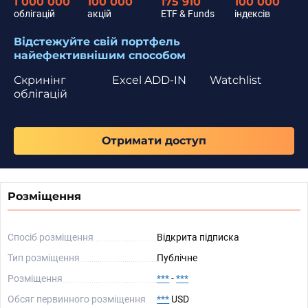
1 000 000
100 000
175 910
100 000
облігацій
акцій
ETF & Funds
індексів
Відстежуйте свій портфель
найефективнішим способом
Скринінг
Excel ADD-IN
Watchlist
облігацій
Отримати доступ
Розміщення
Спосіб розміщення
Відкрита підписка
Тип розміщення
Публічне
Розміщення
***
-
***
Обсяг первинного розміщення
***
USD