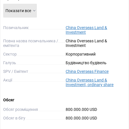
Показати все
Позичальник
China Overseas Land &
Investment
Повна назва позичальника /
China Overseas Land &
емітента
Investment
Сектор
Корпоративний
Галузь
Будівництво будівель
SPV / Емітент
China Overseas Finance
Акції
China Overseas Land &
Investment, ordinary share
Обсяг
Обсяг розміщення
800.000.000 USD
Обсяг в бігу
800.000.000 USD