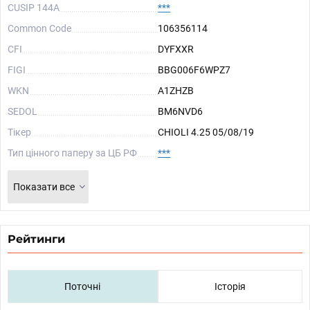
CUSIP 144A
***
Common Code
106356114
CFI
DYFXXR
FIGI
BBG006F6WPZ7
WKN
A1ZHZB
SEDOL
BM6NVD6
Тікер
CHIOLI 4.25 05/08/19
Тип цінного паперу за ЦБ РФ
***
Показати все
Рейтинги
Поточні
Історія