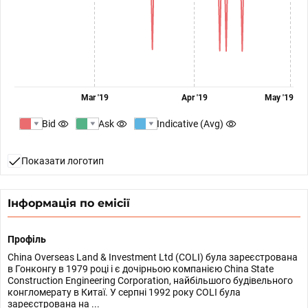
Mar '19
Apr '19
May '19
Bid
Ask
Indicative (Avg)
Показати логотип
Інформація по емісії
Профіль
China Overseas Land & Investment Ltd (COLI) була зареєстрована
в Гонконгу в 1979 році і є дочірньою компанією China State
Construction Engineering Corporation, найбільшого будівельного
конгломерату в Китаї. У серпні 1992 року COLI була
зареєстрована на ...