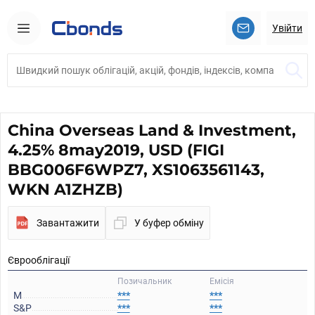
Увійти
China Overseas Land & Investment,
4.25% 8may2019, USD (FIGI
BBG006F6WPZ7, XS1063561143,
WKN A1ZHZB)
Завантажити
У буфер обміну
Єврооблігації
Позичальник
Емісія
M
***
***
S&P
***
***