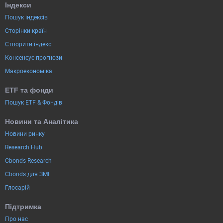
Індекси
Пошук індексів
Сторінки країн
Створити індекс
Консенсус-прогнози
Макроекономіка
ETF та фонди
Пошук ETF & Фондів
Новини та Аналітика
Новини ринку
Research Hub
Cbonds Research
Cbonds для ЗМІ
Глосарій
Підтримка
Про нас