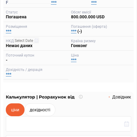
F
***
***
Статус
Обсяг емісії
Погашена
800.000.000 USD
Розміщення
Погашення (оферта)
***
***
(-)
НКД
Країна ризику
Немає даних
Гонконг
Поточний купон
Ціна
-
***
Дохідність / дюрація
***
Калькулятор | Розрахунок від
Що
Довідник
таке
калькулятор?
ціни
дохідності