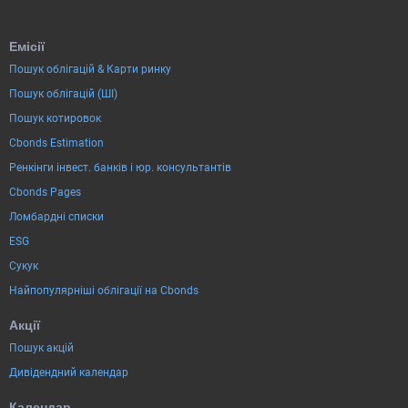
Емісії
Пошук облігацій & Карти ринку
Пошук облігацій (ШІ)
Пошук котировок
Cbonds Estimation
Ренкінги інвест. банків і юр. консультантів
Cbonds Pages
Ломбардні списки
ESG
Сукук
Найпопулярніші облігації на Cbonds
Акції
Пошук акцій
Дивідендний календар
Календар