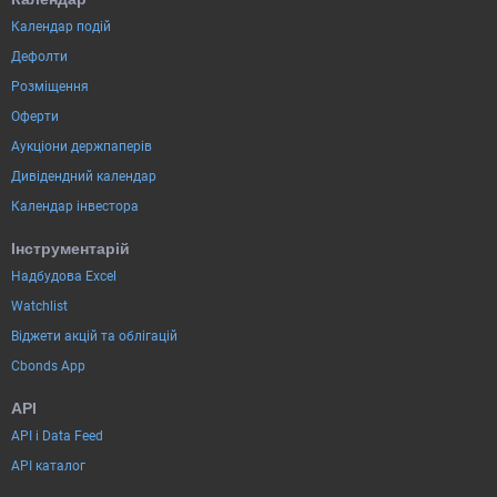
Календар подій
Дефолти
Розміщення
Оферти
Аукціони держпаперів
Дивідендний календар
Календар інвестора
Інструментарій
Надбудова Excel
Watchlist
Віджети акцій та облігацій
Cbonds App
API
API і Data Feed
API каталог