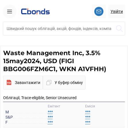
Увійти
Waste Management Inc, 3.5%
15may2024, USD (FIGI
BBG006FZM6C1, WKN A1VFHH)
Завантажити
У буфер обміну
Облігації, Trace-eligible, Senior Unsecured
Емітент
Емісія
M
***
***
S&P
***
***
F
***
***