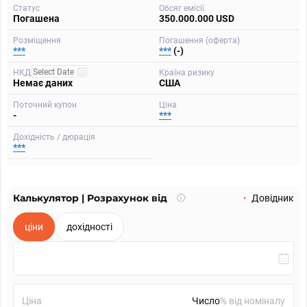
Статус
Обсяг емісії
Погашена
350.000.000 USD
Розміщення
Погашення (оферта)
***
***
(-)
НКД
Країна ризику
Немає даних
США
Поточний купон
Ціна
-
***
Дохідність / дюрація
***
Калькулятор | Розрахунок від
Що
Довідник
таке
калькулятор?
ціни
дохідності
Ціна
% від номіналу