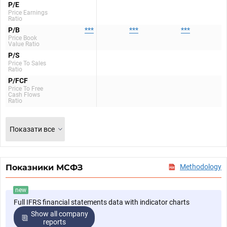
P/E
Price Earnings
Ratio
P/B
***
***
***
Price Book
Value Ratio
P/S
Price To Sales
Ratio
P/FCF
Price To Free
Cash Flows
Ratio
Показати все
Показники МСФЗ
Methodology
new
Full IFRS financial statements data with indicator charts
Show all company
reports