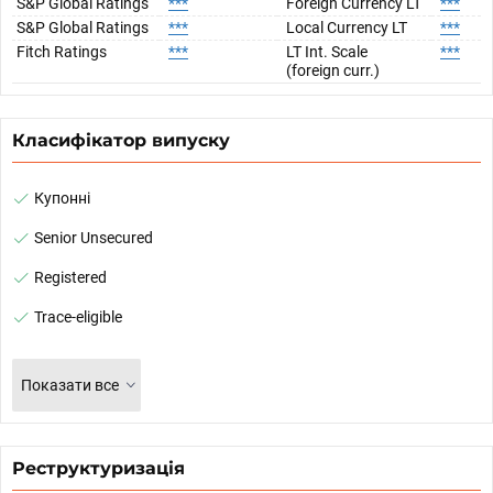
S&P Global Ratings
***
Foreign Currency LT
***
S&P Global Ratings
***
Local Currency LT
***
Fitch Ratings
***
LT Int. Scale
***
(foreign curr.)
Класифікатор випуску
Купонні
Senior Unsecured
Registered
Trace-eligible
Показати все
Реструктуризація