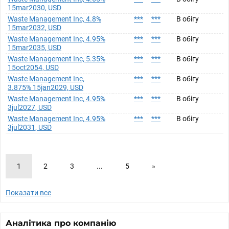
15mar2030, USD
Waste Management Inc, 4.8%
***
***
В обігу
15mar2032, USD
Waste Management Inc, 4.95%
***
***
В обігу
15mar2035, USD
Waste Management Inc, 5.35%
***
***
В обігу
15oct2054, USD
Waste Management Inc,
***
***
В обігу
3.875% 15jan2029, USD
Waste Management Inc, 4.95%
***
***
В обігу
3jul2027, USD
Waste Management Inc, 4.95%
***
***
В обігу
3jul2031, USD
1
2
3
...
5
»
Показати все
Аналітика про компанію