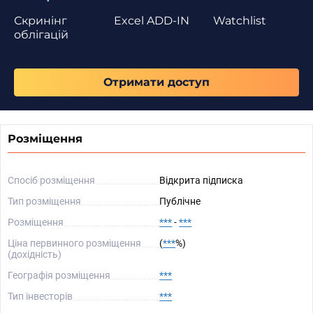
Скринінг
Excel ADD-IN
Watchlist
облігацій
Отримати доступ
Розміщення
Спосіб розміщення
Відкрита підписка
Тип розміщення
Публічне
Розміщення
***
-
***
Ціна первинного розміщення
(
***
%)
(дохідність)
Географія розміщення
***
Тип інвесторів
***