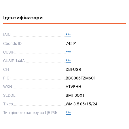
Ідентифікатори
ISIN
***
Cbonds ID
74591
CUSIP
***
CUSIP 144A
***
CFI
DBFUGR
FIGI
BBG006FZM6C1
WKN
A1VFHH
SEDOL
BMH0QX1
Тікер
WM 3.5 05/15/24
Тип цінного паперу за ЦБ РФ
***