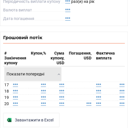
Періодичність виплати купону
***
раз(и) на рік
Валюта виплат
***
Дата погашення
***
Грошовий потік
#
Купон,%
Сума
Погашення,
Фактична
Закінчення
купону,
USD
виплата
купону
USD
Показати попередні
17
***
***
***
***
***
18
***
***
***
***
***
19
***
***
***
***
***
20
***
***
***
***
***
***
Завантажити в Excel