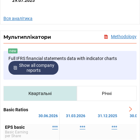
29.07.2025
Вся аналітика
Мультиплікатори
Methodology
new
Full IFRS financial statements data with indicator charts
Show all company
reports
Квартальні
Річні
Basic Ratios
30.06.2026
31.03.2026
31.12.2025
30.09
EPS basic
***
***
***
Basic Earning
per Share