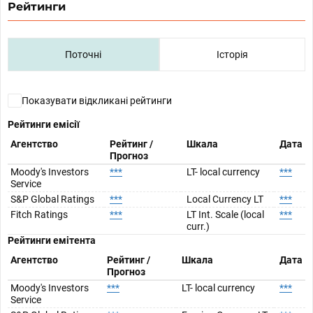
Рейтинги
Поточні
Історія
Показувати відкликані рейтинги
Рейтинги емісії
Агентство
Рейтинг /
Шкала
Дата
Прогноз
Moody's Investors
***
LT- local currency
***
Service
S&P Global Ratings
***
Local Currency LT
***
Fitch Ratings
***
LT Int. Scale (local
***
curr.)
Рейтинги емітента
Агентство
Рейтинг /
Шкала
Дата
Прогноз
Moody's Investors
***
LT- local currency
***
Service