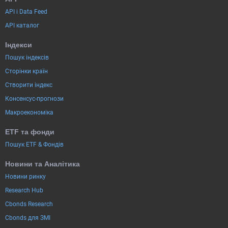
API і Data Feed
API каталог
Індекси
Пошук індексів
Сторінки країн
Створити індекс
Консенсус-прогнози
Макроекономіка
ETF та фонди
Пошук ETF & Фондів
Новини та Аналітика
Новини ринку
Research Hub
Cbonds Research
Cbonds для ЗМІ