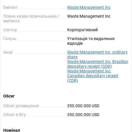
Емітент
Waste Management Inc
Повна назва позичальника /
Waste Management Inc
емітента
Сектор
Корпоративний
Галузь
Утилізація та видалення
відходів
Акції
Waste Management Inc, ordinary
share
Waste Management Inc, Brazilian
depositary receipt (GDR)
Waste Management Inc,
Canadian depositary receipt
(CDR)
Обсяг
Обсяг розміщення
350.000.000 USD
Обсяг в бігу
350.000.000 USD
Номінал