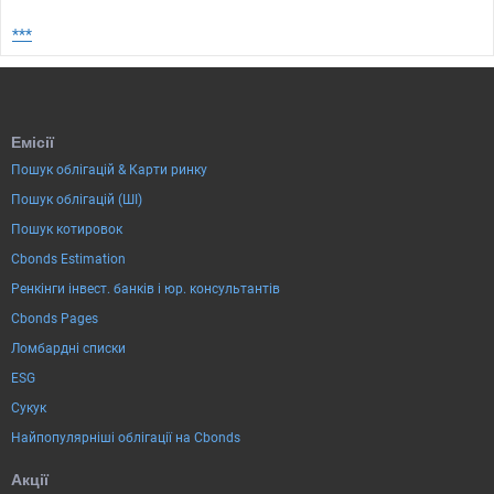
***
Емісії
Пошук облігацій & Карти ринку
Пошук облігацій (ШІ)
Пошук котировок
Cbonds Estimation
Ренкінги інвест. банків і юр. консультантів
Cbonds Pages
Ломбардні списки
ESG
Сукук
Найпопулярніші облігації на Cbonds
Акції