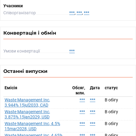
Учасники
Співорганізатор
***
,
***
,
***
Конвертація і обмін
Умови конвертації
***
Останні випуски
Емісія
Обсяг,
Дата
статус
млн.
Waste Management Inc,
***
***
В обігу
3.944% 15jul2033, CAD
Waste Management Inc,
***
***
В обігу
3.875% 15jan2029, USD
Waste Management Inc, 4.5%
***
***
В обігу
15mar2028, USD
Waste Management Inc, 4.65%
***
***
В обігу