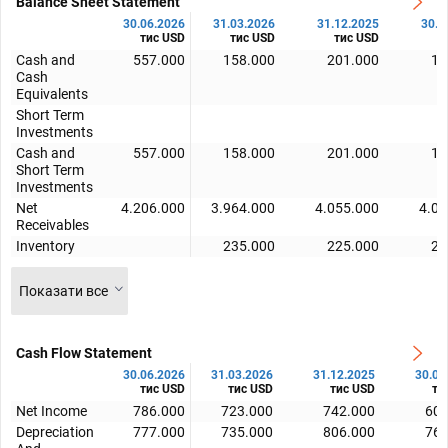
Balance Sheet Statement
30.06.2026
31.03.2026
31.12.2025
30.0
тис USD
тис USD
тис USD
т
Cash and
557.000
158.000
201.000
17
Cash
Equivalents
Short Term
Investments
Cash and
557.000
158.000
201.000
17
Short Term
Investments
Net
4.206.000
3.964.000
4.055.000
4.01
Receivables
Inventory
235.000
225.000
22
Показати все
Cash Flow Statement
30.06.2026
31.03.2026
31.12.2025
30.09
тис USD
тис USD
тис USD
ти
Net Income
786.000
723.000
742.000
603
Depreciation
777.000
735.000
806.000
764