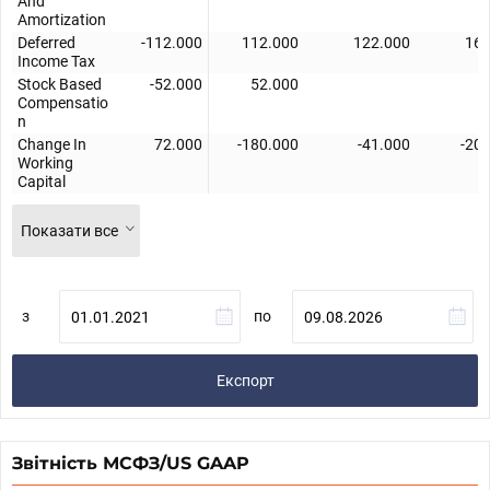
And
Amortization
Deferred
-112.000
112.000
122.000
162
Income Tax
Stock Based
-52.000
52.000
Compensatio
n
Change In
72.000
-180.000
-41.000
-20
Working
Capital
Показати все
з
по
Експорт
Звітність МСФЗ/US GAAP