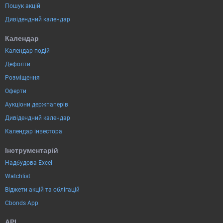
Пошук акцій
Дивідендний календар
Календар
Календар подій
Дефолти
Розміщення
Оферти
Аукціони держпаперів
Дивідендний календар
Календар інвестора
Інструментарій
Надбудова Excel
Watchlist
Віджети акцій та облігацій
Cbonds App
API