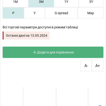
1М
3М
1Y
3Y
P
Y
G-spread
Map
Всі торгові параметри доступні в режимі таблиці
Останні дані на
13.05.2024
Додати для порівняння
A-
A+