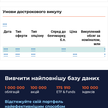
Умови дострокового викупу
***
Дата
Тип
Тип
Спред до
Ціна
Викуплений
оферти
опціону
бенчмарку,
обсяг за
б.п.
номіналом,
млн
***
***
***
***
**
***
***
***
***
**
Вивчити найповнішу базу даних
1 000 000
100 000
175 910
100 000
облігацій
акцій
ETF & Funds
індексів
Відстежуйте свій портфель
найефективнішим способом