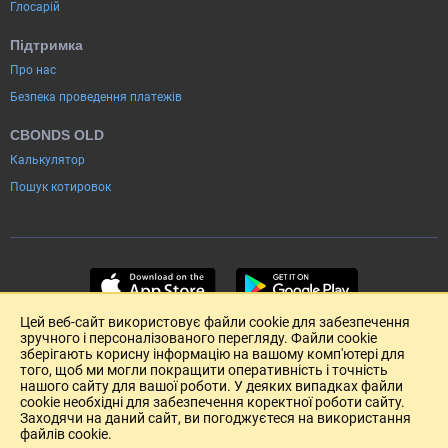
Глосарій
Підтримка
Про нас
Безпека проведення платежів
CBONDS OLD
Калькулятор
Пошук котировок
Цей веб-сайт використовує файли cookie для забезпечення
зручного і персоналізованого перегляду. Файли cookie
зберігають корисну інформацію на вашому комп'ютері для
того, щоб ми могли покращити оперативність і точність
нашого сайту для вашої роботи. У деяких випадках файли
cookie необхідні для забезпечення коректної роботи сайту.
Заходячи на даний сайт, ви погоджуєтеся на використання
файлів cookie.
Розміщення реклами
Зворотній зв'язок
Угода Користувача (pdf)