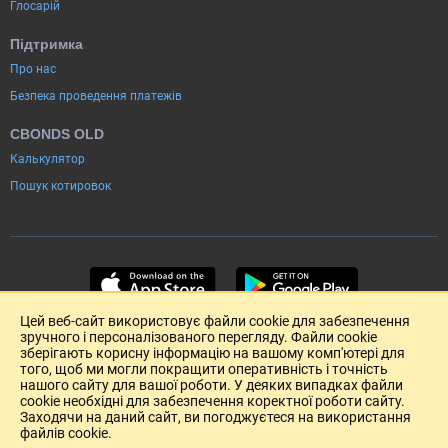
Глосарій
Підтримка
Про нас
Безпека проведення платежів
CBONDS OLD
Калькулятор
Пошук котировок
Цей веб-сайт використовує файли cookie для забезпечення
зручного і персоналізованого перегляду. Файли cookie
зберігають корисну інформацію на вашому комп'ютері для
того, щоб ми могли покращити оперативність і точність
нашого сайту для вашої роботи. У деяких випадках файли
cookie необхідні для забезпечення коректної роботи сайту.
Заходячи на даний сайт, ви погоджуєтеся на використання
файлів cookie.
Розміщення реклами
Зворотній зв'язок
Угода Користувача (pdf)