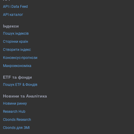
API і Data Feed
API каталог
Індекси
Пошук індексів
Сторінки країн
Створити індекс
Консенсус-прогнози
Макроекономіка
ETF та фонди
Пошук ETF & Фондів
Новини та Аналітика
Новини ринку
Research Hub
Cbonds Research
Cbonds для ЗМІ