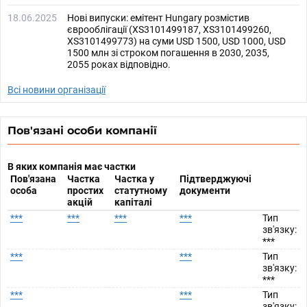
18.06.2025
Нові випуски: емітент Hungary розмістив
єврооблігації (XS3101499187, XS3101499260,
XS3101499773) на суми USD 1500, USD 1000, USD
1500 млн зі строком погашення в 2030, 2035,
2055 роках відповідно.
Всі новини організації
Пов'язані особи компанії
В яких компанія має частки
Пов'язана
Частка
Частка у
Підтверджуючі
особа
простих
статутному
документи
акцій
капіталі
***
***
***
***
Тип
зв'язку:
***
***
***
Тип
зв'язку:
***
***
***
Тип
зв'язку: