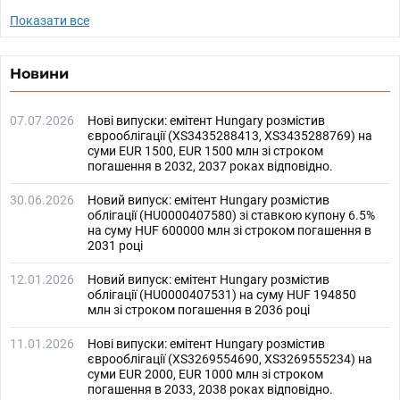
Показати все
Новини
07.07.2026
Нові випуски: емітент Hungary розмістив
єврооблігації (XS3435288413, XS3435288769) на
суми EUR 1500, EUR 1500 млн зі строком
погашення в 2032, 2037 роках відповідно.
30.06.2026
Новий випуск: емітент Hungary розмістив
облігації (HU0000407580) зі ставкою купону 6.5%
на суму HUF 600000 млн зі строком погашення в
2031 році
12.01.2026
Новий випуск: емітент Hungary розмістив
облігації (HU0000407531) на суму HUF 194850
млн зі строком погашення в 2036 році
11.01.2026
Нові випуски: емітент Hungary розмістив
єврооблігації (XS3269554690, XS3269555234) на
суми EUR 2000, EUR 1000 млн зі строком
погашення в 2033, 2038 роках відповідно.