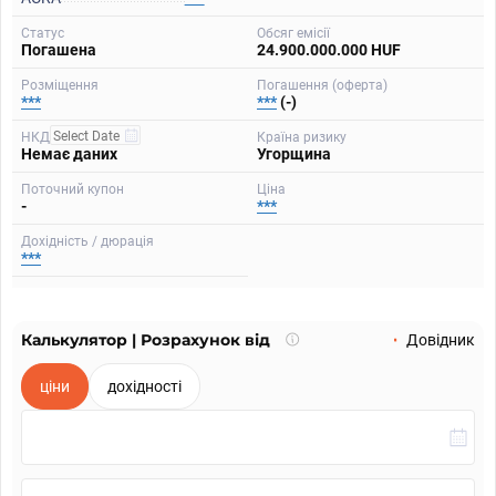
Статус
Обсяг емісії
Погашена
24.900.000.000 HUF
Розміщення
Погашення (оферта)
***
***
(-)
НКД
Країна ризику
Немає даних
Угорщина
Поточний купон
Ціна
-
***
Дохідність / дюрація
***
Калькулятор | Розрахунок від
Що
Довідник
таке
калькулятор?
ціни
дохідності