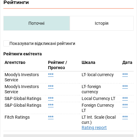
Рейтинги
Поточні
Історія
Показувати відкликані рейтинги
Рейтинги емітента
Агентство
Рейтинг /
Шкала
Дата
Прогноз
Moody's Investors
***
LT- local currency
***
Service
Moody's Investors
***
LT- foreign
***
Service
currency
S&P Global Ratings
***
Local Currency LT
***
S&P Global Ratings
***
Foreign Currency
***
LT
Fitch Ratings
***
LT Int. Scale (local
***
curr.)
Rating report