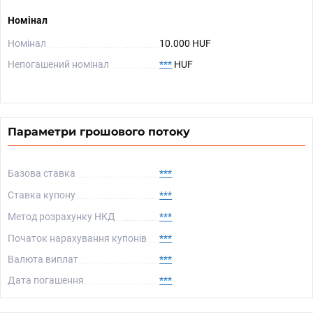
Номінал
Номінал
10.000 HUF
Непогашений номінал
***
HUF
Параметри грошового потоку
Базова ставка
***
Ставка купону
***
Метод розрахунку НКД
***
Початок нарахування купонів
***
Валюта виплат
***
Дата погашення
***