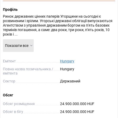
Профіль
Ринок державних цінних паперів Угорщини на сьогодні є
розвиненим і зрілим. Угорські державні облігації випускаються
Агентством з управління державним боргом на п'ять базових
термінів погашення, а саме: два роки, три роки, п'ять років, 10
років і ...
Показати все
Емітент
Hungary
Повна назва позичальника /
Hungary
емітента
Сектор
Державний
Обсяг
Обсяг розміщення
24.900.000.000 HUF
Обсяг в бігу
24.900.000.000 HUF