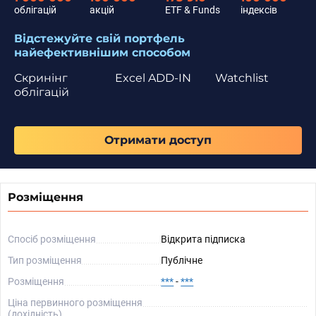
облігацій
акцій
ETF & Funds
індексів
Відстежуйте свій портфель
найефективнішим способом
Скринінг
Excel ADD-IN
Watchlist
облігацій
Отримати доступ
Розміщення
Спосіб розміщення
Відкрита підписка
Тип розміщення
Публічне
Розміщення
***
-
***
Ціна первинного розміщення
(дохідність)