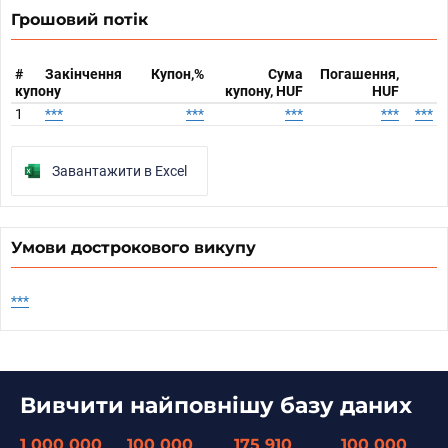
Грошовий потік
#
Закінчення
Купон,%
Сума
Погашення,
купону
купону, HUF
HUF
1
***
***
***
***
***
Завантажити в Excel
Умови дострокового викупу
***
Вивчити найповнішу базу даних
1 000 000
100 000
175 910
100 000