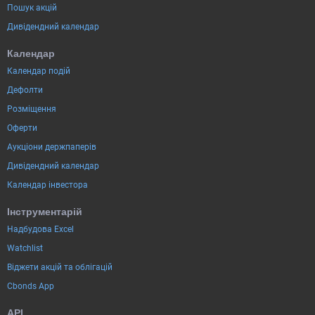
Пошук акцій
Дивідендний календар
Календар
Календар подій
Дефолти
Розміщення
Оферти
Аукціони держпаперів
Дивідендний календар
Календар інвестора
Інструментарій
Надбудова Excel
Watchlist
Віджети акцій та облігацій
Cbonds App
API