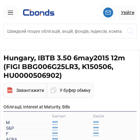
Увійти
Hungary, IBTB 3.50 6may2015 12m
(FIGI BBG006G25LR3, K150506,
HU0000506902)
Завантажити
У буфер обміну
Облігації, Interest at Maturity, Bills
Емітент
Емісія
M
***
***
S&P
***
***
F
***
***
ACRA
***