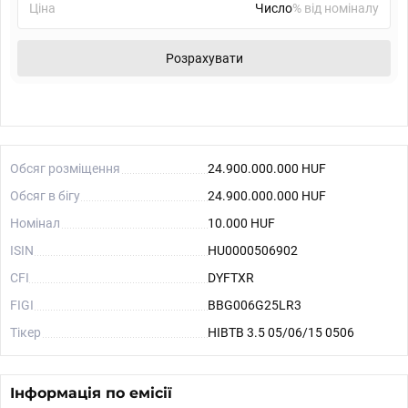
Ціна
% від номіналу
Розрахувати
Обсяг розміщення
24.900.000.000 HUF
Обсяг в бігу
24.900.000.000 HUF
Номінал
10.000 HUF
ISIN
HU0000506902
CFI
DYFTXR
FIGI
BBG006G25LR3
Тікер
HIBTB 3.5 05/06/15 0506
Інформація по емісії