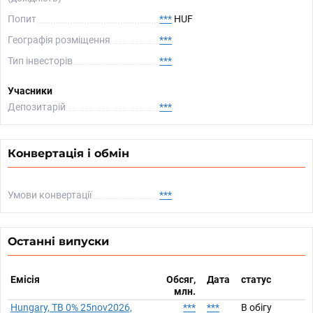
Попит
***
HUF
Географія розміщення
***
Тип інвесторів
***
Учасники
Депозитарій
***
Конвертація і обмін
Умови конвертації
***
Останні випуски
Емісія
Обсяг,
Дата
статус
млн.
Hungary, TB 0% 25nov2026,
***
***
В обігу