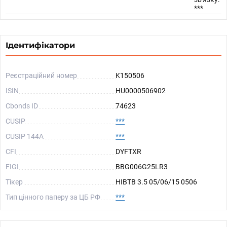
***
Ідентифікатори
Реєстраційний номер
K150506
ISIN
HU0000506902
Cbonds ID
74623
CUSIP
***
CUSIP 144A
***
CFI
DYFTXR
FIGI
BBG006G25LR3
Тікер
HIBTB 3.5 05/06/15 0506
Тип цінного паперу за ЦБ РФ
***