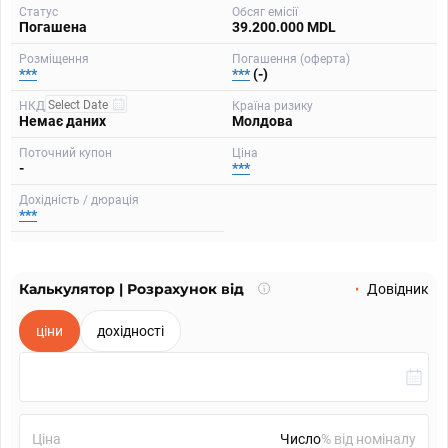
Статус
Обсяг емісії
Погашена
39.200.000 MDL
Розміщення
Погашення (оферта)
***
***
(-)
НКД
Країна ризику
Немає даних
Молдова
Поточний купон
Ціна
-
***
Дохідність / дюрація
***
Калькулятор | Розрахунок від
Що
Довідник
таке
калькулятор?
ціни
дохідності
Ціна
% від номіналу