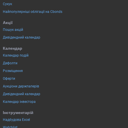
Сукук
Найпопулярніші облігації на Cbonds
Акції
Пошук акцій
Дивідендний календар
Календар
Календар подій
Дефолти
Розміщення
Оферти
Аукціони держпаперів
Дивідендний календар
Календар інвестора
Інструментарій
Надбудова Excel
Watchlist