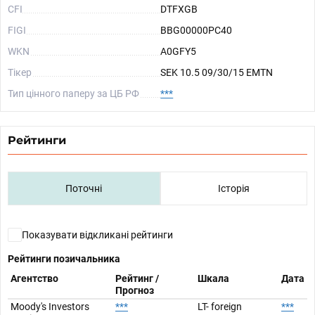
CFI
DTFXGB
FIGI
BBG00000PC40
WKN
A0GFY5
Тікер
SEK 10.5 09/30/15 EMTN
Тип цінного паперу за ЦБ РФ
***
Рейтинги
Поточні
Історія
Показувати відкликані рейтинги
Рейтинги позичальника
Агентство
Рейтинг /
Шкала
Дата
Прогноз
Moody's Investors
***
LT- foreign
***