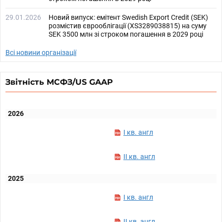
29.01.2026
Новий випуск: емітент Swedish Export Credit (SEK)
розмістив єврооблігації (XS3289038815) на суму
SEK 3500 млн зі строком погашення в 2029 році
Всі новини організації
Звітність МСФЗ/US GAAP
2026
I кв. англ
II кв. англ
2025
I кв. англ
II кв. англ