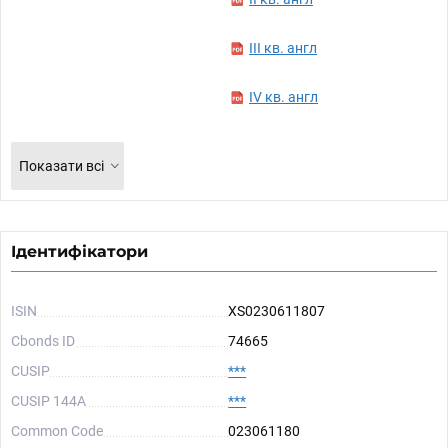
III кв. англ
IV кв. англ
Показати всі
Ідентифікатори
ISIN
XS0230611807
Cbonds ID
74665
CUSIP
***
CUSIP 144A
***
Common Code
023061180