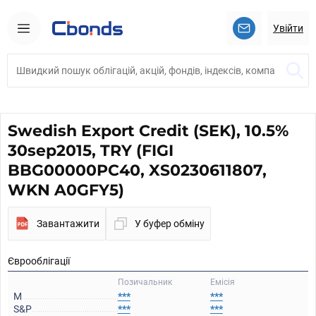
Увійти
Swedish Export Credit (SEK), 10.5%
30sep2015, TRY (FIGI
BBG00000PC40, XS0230611807,
WKN A0GFY5)
Завантажити
У буфер обміну
Єврооблігації
Позичальник
Емісія
M
***
***
S&P
***
***