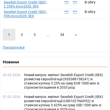
Swedish Export Credit (SEK),
***
***
В обігу
2.358% 6nov2028, SEK
Swedish Export Credit (SEK),
***
***
В обігу
FRN 6nov2028, SEK
1
2
3
...
34
»
Показати все
Новини
20.05.2026
Новий випуск: емітент Swedish Export Credit (SEK)
розмістив єврооблігації (XS3388158241) зі
ставкою купону 3.25% на суму EUR 1000 млн зі
строком погашення в 2033 році
07.03.2026
Новий випуск: емітент Swedish Export Credit (SEK)
розмістив єврооблігації (US01021NAH52) зі
ставкою купону 3.625% на суму USD 1500 млн зі
строком погашення в 2029 році