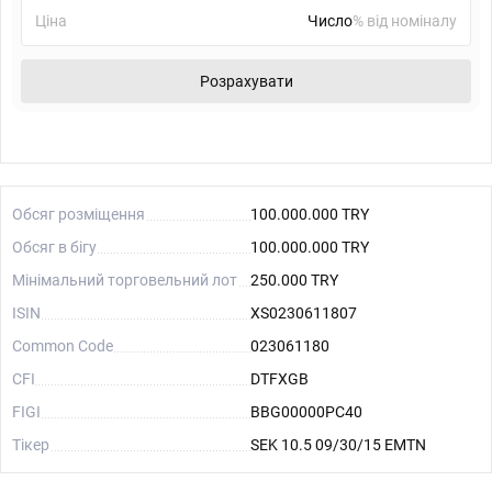
Ціна
% від номіналу
Розрахувати
Обсяг розміщення
100.000.000 TRY
Обсяг в бігу
100.000.000 TRY
Мінімальний торговельний лот
250.000 TRY
ISIN
XS0230611807
Common Code
023061180
CFI
DTFXGB
FIGI
BBG00000PC40
Тікер
SEK 10.5 09/30/15 EMTN