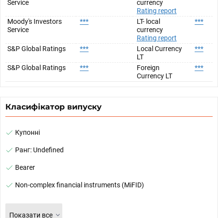
Service
currency
Rating report
Moody's Investors
***
LT- local
***
Service
currency
Rating report
S&P Global Ratings
***
Local Currency
***
LT
S&P Global Ratings
***
Foreign
***
Currency LT
Класифікатор випуску
Купонні
Ранг: Undefined
Bearer
Non-complex financial instruments (MiFID)
Показати все