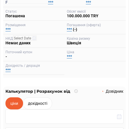
F
***
***
Статус
Обсяг емісії
Погашена
100.000.000 TRY
Розміщення
Погашення (оферта)
***
***
(-)
НКД
Країна ризику
Немає даних
Швеція
Поточний купон
Ціна
-
***
Дохідність / дюрація
***
Калькулятор | Розрахунок від
Що
Довідник
таке
калькулятор?
ціни
дохідності