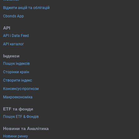
Віджети акцій та облігацій
Cbonds App
API
API і Data Feed
API каталог
Індекси
Пошук індексів
Сторінки країн
Створити індекс
Консенсус-прогнози
Макроекономіка
ETF та фонди
Пошук ETF & Фондів
Новини та Аналітика
Новини ринку