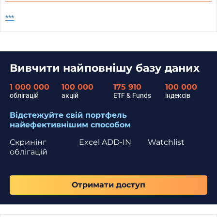
***
Вивчити найповнішу базу даних
1 000 000
100 000
175 910
100 000
облігацій
акцій
ETF & Funds
індексів
Відстежуйте свій портфель
найефективнішим способом
Скринінг
Excel ADD-IN
Watchlist
облігацій
Отримати доступ