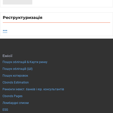
Реструктуризація
***
Емісії
Пошук облігацій & Карти ринку
Пошук облігацій (ШІ)
Пошук котировок
Cbonds Estimation
Ренкінги інвест. банків і юр. консультантів
Cbonds Pages
Ломбардні списки
ESG