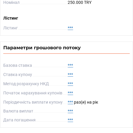
Номінал
250.000 TRY
Лістинг
Лістинг
***
Параметри грошового потоку
Базова ставка
***
Ставка купону
***
Метод розрахунку НКД
***
Початок нарахування купонів
***
Періодичність виплати купону
***
раз(и) на рік
Валюта виплат
***
Дата погашення
***