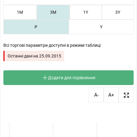
1М
3М
1Y
3Y
P
Y
Всі торгові параметри доступні в режимі таблиці
Останні дані на
25.09.2015
Додати для порівняння
A-
A+