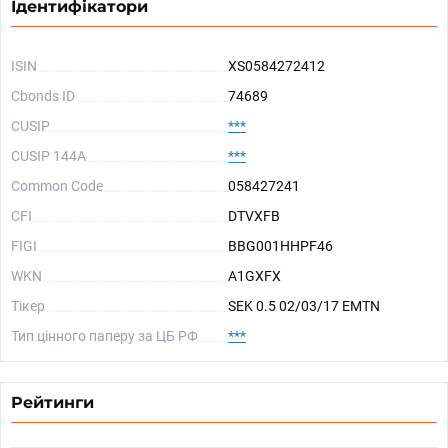
Ідентифікатори
ISIN
XS0584272412
Cbonds ID
74689
CUSIP
***
CUSIP 144A
***
Common Code
058427241
CFI
DTVXFB
FIGI
BBG001HHPF46
WKN
A1GXFX
Тікер
SEK 0.5 02/03/17 EMTN
Тип цінного паперу за ЦБ РФ
***
Рейтинги