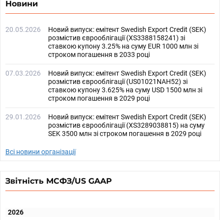
Новини
20.05.2026
Новий випуск: емітент Swedish Export Credit (SEK)
розмістив єврооблігації (XS3388158241) зі
ставкою купону 3.25% на суму EUR 1000 млн зі
строком погашення в 2033 році
07.03.2026
Новий випуск: емітент Swedish Export Credit (SEK)
розмістив єврооблігації (US01021NAH52) зі
ставкою купону 3.625% на суму USD 1500 млн зі
строком погашення в 2029 році
29.01.2026
Новий випуск: емітент Swedish Export Credit (SEK)
розмістив єврооблігації (XS3289038815) на суму
SEK 3500 млн зі строком погашення в 2029 році
Всі новини організації
Звітність МСФЗ/US GAAP
2026