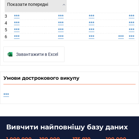
Показати попередні
3
***
***
***
***
4
***
***
***
***
5
***
***
***
***
6
***
***
***
***
***
Завантажити в Excel
Умови дострокового викупу
***
Вивчити найповнішу базу даних