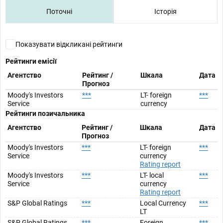
Поточні
Історія
Показувати відкликані рейтинги
Рейтинги емісії
Агентство
Рейтинг /
Шкала
Дата
Прогноз
Moody's Investors
***
LT- foreign
***
Service
currency
Рейтинги позичальника
Агентство
Рейтинг /
Шкала
Дата
Прогноз
Moody's Investors
***
LT- foreign
***
Service
currency
Rating report
Moody's Investors
***
LT- local
***
Service
currency
Rating report
S&P Global Ratings
***
Local Currency
***
LT
S&P Global Ratings
***
Foreign
***