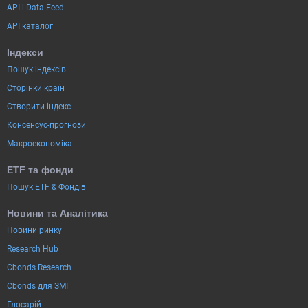
API і Data Feed
API каталог
Індекси
Пошук індексів
Сторінки країн
Створити індекс
Консенсус-прогнози
Макроекономіка
ETF та фонди
Пошук ETF & Фондів
Новини та Аналітика
Новини ринку
Research Hub
Cbonds Research
Cbonds для ЗМІ
Глосарій