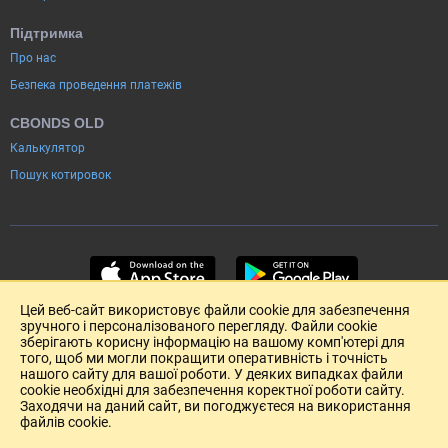
Підтримка
Про нас
Безпека проведення платежів
CBONDS OLD
Калькулятор
Пошук котировок
Цей веб-сайт використовує файли cookie для забезпечення
зручного і персоналізованого перегляду. Файли cookie
зберігають корисну інформацію на вашому комп'ютері для
того, щоб ми могли покращити оперативність і точність
нашого сайту для вашої роботи. У деяких випадках файли
cookie необхідні для забезпечення коректної роботи сайту.
Заходячи на даний сайт, ви погоджуєтеся на використання
файлів cookie.
Розміщення реклами
Зворотній зв'язок
Угода Користувача (pdf)