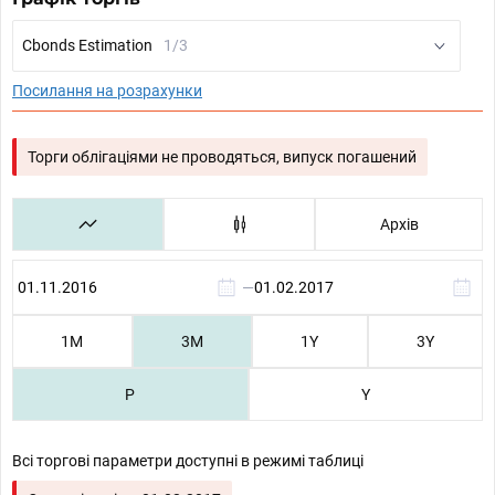
Cbonds Estimation
1/3
Посилання на розрахунки
Торги облігаціями не проводяться, випуск погашений
Архів
—
1М
3М
1Y
3Y
P
Y
Всі торгові параметри доступні в режимі таблиці