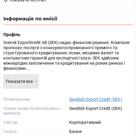
Показати логотип
Інформація по емісії
Профіль
Svensk Exportkredit AB (SEK) надає фінансові рішення. Компанія
пропонує послуги з конкурентоспроможного прямого та
структурованого кредитування, позик, місцевих валют та
контрактних гарантій для експортної галузі. SEK здійснює
міжнародне запозичення та кредитування на різних ринках і
фінансових ...
Показати все
Позичальник
Swedish Export Credit (SEK)
Повна назва позичальника /
Swedish Export Credit (SEK)
емітента
Сектор
Корпоративний
Галузь
Банки