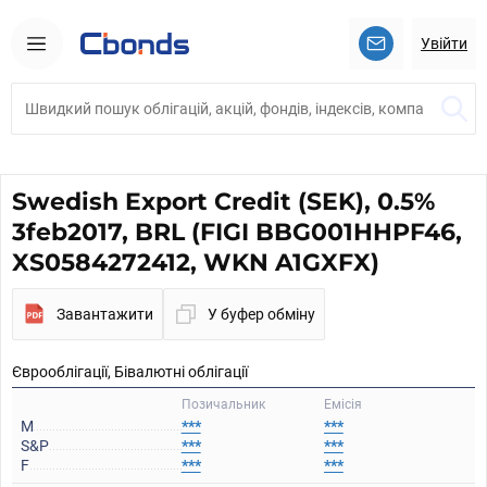
Увійти
Swedish Export Credit (SEK), 0.5%
3feb2017, BRL (FIGI BBG001HHPF46,
XS0584272412, WKN A1GXFX)
Завантажити
У буфер обміну
Єврооблігації, Бівалютні облігації
Позичальник
Емісія
M
***
***
S&P
***
***
F
***
***