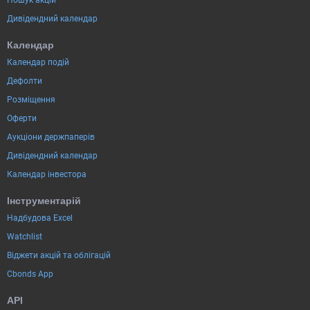
Пошук акцій
Дивідендний календар
Календар
Календар подій
Дефолти
Розміщення
Оферти
Аукціони держпаперів
Дивідендний календар
Календар інвестора
Інструментарій
Надбудова Excel
Watchlist
Віджети акцій та облігацій
Cbonds App
API