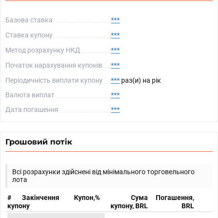
Базова ставка
***
Ставка купону
***
Метод розрахунку НКД
***
Початок нарахування купонів
***
Періодичність виплати купону
***
раз(и) на рік
Валюта виплат
***
Дата погашення
***
Грошовий потік
Всі розрахунки здійснені від мінімального торговельного
лота
#
Закінчення
Купон,%
Сума
Погашення,
купону
купону, BRL
BRL