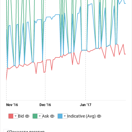
Nov '16
Dec '16
Jan '17
Bid
Ask
Indicative (Avg)