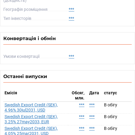
(дохідність)
Географія розміщення
***
Тип інвесторів
***
Конвертація і обмін
Умови конвертації
***
Останні випуски
Емісія
Обсяг,
Дата
статус
млн.
Swedish Export Credit (SEK),
***
***
В обігу
4.96% 30jul2031, USD
Swedish Export Credit (SEK),
***
***
В обігу
3.25% 27may2033, EUR
Swedish Export Credit (SEK),
***
***
В обігу
4.05% 25mar2031, USD