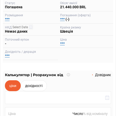
Статус
Обсяг емісії
Погашена
21.440.000 BRL
Розміщення
Погашення (оферта)
***
***
(-)
НКД
Країна ризику
Немає даних
Швеція
Поточний купон
Ціна
-
***
Дохідність / дюрація
***
Калькулятор | Розрахунок від
Що
Довідник
таке
калькулятор?
ціни
дохідності
Ціна
% від номіналу