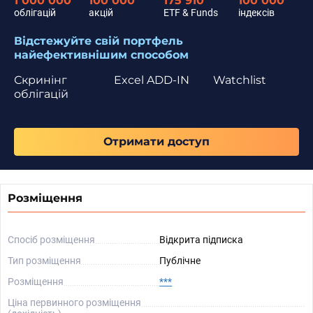
1 000 000
100 000
175 910
100 000
облігацій
акцій
ETF & Funds
індексів
Відстежуйте свій портфель
найефективнішим способом
Скринінг
Excel ADD-IN
Watchlist
облігацій
Отримати доступ
Розміщення
Спосіб розміщення
Відкрита підписка
Тип розміщення
Публічне
Розміщення
***
Ціна первинного розміщення