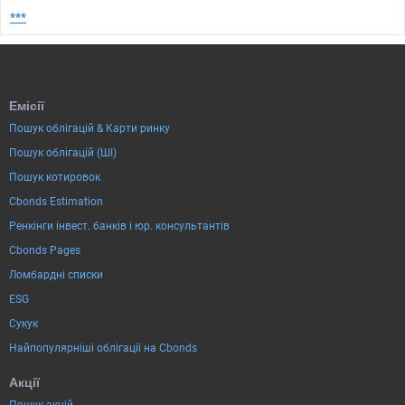
***
Емісії
Пошук облігацій & Карти ринку
Пошук облігацій (ШІ)
Пошук котировок
Cbonds Estimation
Ренкінги інвест. банків і юр. консультантів
Cbonds Pages
Ломбардні списки
ESG
Сукук
Найпопулярніші облігації на Cbonds
Акції