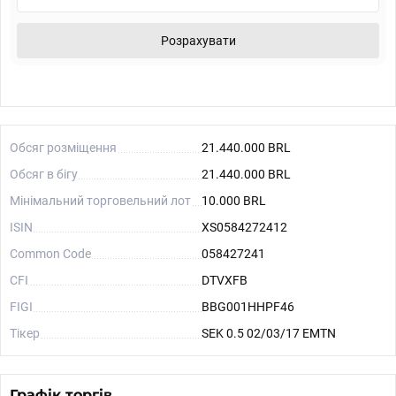
Розрахувати
Обсяг розміщення
21.440.000 BRL
Обсяг в бігу
21.440.000 BRL
Мінімальний торговельний лот
10.000 BRL
ISIN
XS0584272412
Common Code
058427241
CFI
DTVXFB
FIGI
BBG001HHPF46
Тікер
SEK 0.5 02/03/17 EMTN
Графік торгів