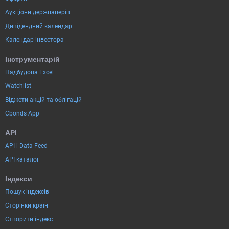
Аукціони держпаперів
Дивідендний календар
Календар інвестора
Інструментарій
Надбудова Excel
Watchlist
Віджети акцій та облігацій
Cbonds App
API
API і Data Feed
API каталог
Індекси
Пошук індексів
Сторінки країн
Створити індекс