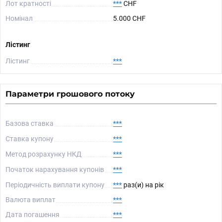
Лот кратності
***
CHF
Номінал
5.000 CHF
Лістинг
Лістинг
***
Параметри грошового потоку
Базова ставка
***
Ставка купону
***
Метод розрахунку НКД
***
Початок нарахування купонів
***
Періодичність виплати купону
***
раз(и) на рік
Валюта виплат
***
Дата погашення
***