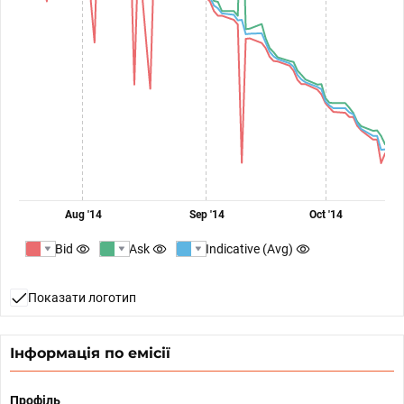
Aug '14
Sep '14
Oct '14
Bid
Ask
Indicative (Avg)
Показати логотип
Інформація по емісії
Профіль