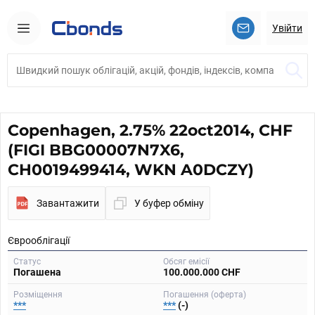
Увійти
Copenhagen, 2.75% 22oct2014, CHF
(FIGI BBG00007N7X6,
CH0019499414, WKN A0DCZY)
Завантажити
У буфер обміну
Єврооблігації
Статус
Обсяг емісії
Погашена
100.000.000 CHF
Розміщення
Погашення (оферта)
***
***
(-)