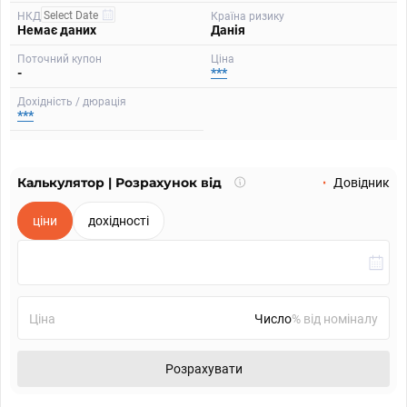
НКД
Країна ризику
Немає даних
Данія
Поточний купон
Ціна
-
***
Дохідність / дюрація
***
Калькулятор | Розрахунок від
Що
Довідник
таке
калькулятор?
ціни
дохідності
Ціна
% від номіналу
Розрахувати