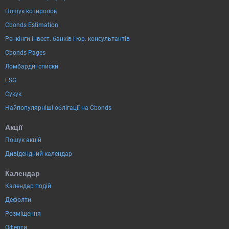
Пошук котировок
Cbonds Estimation
Ренкінги інвест. банків і юр. консультантів
Cbonds Pages
Ломбардні списки
ESG
Сукук
Найпопулярніші облігації на Cbonds
Акції
Пошук акцій
Дивідендний календар
Календар
Календар подій
Дефолти
Розміщення
Оферти