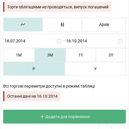
Торги облігаціями не проводяться, випуск погашений
Архів
—
1М
3М
1Y
3Y
P
Y
Всі торгові параметри доступні в режимі таблиці
Останні дані на
16.10.2014
Додати для порівняння