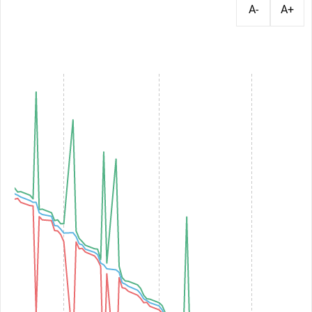
A-
A+