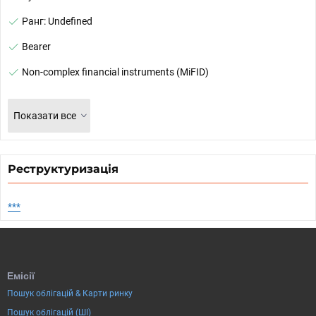
Ранг: Undefined
Bearer
Non-complex financial instruments (MiFID)
Показати все
Реструктуризація
***
Емісії
Пошук облігацій & Карти ринку
Пошук облігацій (ШІ)