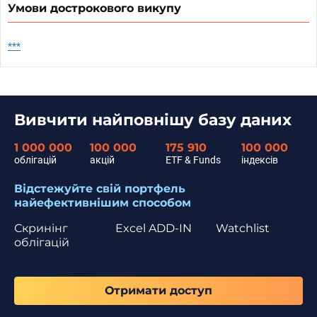
Умови дострокового викупу
***
Вивчити найповнішу базу даних
1 000 000
100 000
175 910
100 000
облігацій
акцій
ETF & Funds
індексів
Відстежуйте свій портфель
найефективнішим способом
Скринінг
Excel ADD-IN
Watchlist
облігацій
Отримати доступ