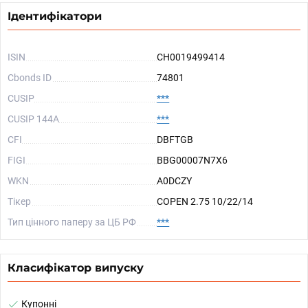
Ідентифікатори
ISIN
CH0019499414
Cbonds ID
74801
CUSIP
***
CUSIP 144A
***
CFI
DBFTGB
FIGI
BBG00007N7X6
WKN
A0DCZY
Тікер
COPEN 2.75 10/22/14
Тип цінного паперу за ЦБ РФ
***
Класифікатор випуску
Купонні