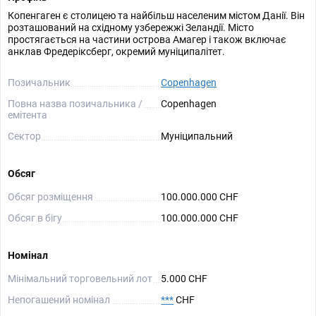
Копенгаген є столицею та найбільш населеним містом Данії. Він
розташований на східному узбережжі Зеландії. Місто
простягається на частини острова Амагер і також включає
анклав Фредеріксберг, окремий муніципалітет.
Позичальник
Copenhagen
Повна назва позичальника /
Copenhagen
емітента
Сектор
Муніципальний
Обсяг
Обсяг розміщення
100.000.000 CHF
Обсяг в бігу
100.000.000 CHF
Номінал
Мінімальний торговельний лот
5.000 CHF
Непогашений номінал
***
CHF