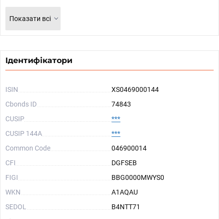
Показати всі
Ідентифікатори
ISIN
XS0469000144
Cbonds ID
74843
CUSIP
***
CUSIP 144A
***
Common Code
046900014
CFI
DGFSEB
FIGI
BBG0000MWYS0
WKN
A1AQAU
SEDOL
B4NTT71