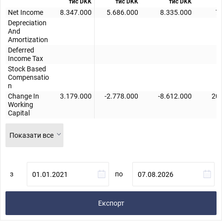
тис DKK
тис DKK
тис DKK
Net Income
8.347.000
5.686.000
8.335.000
7
Depreciation
And
Amortization
Deferred
Income Tax
Stock Based
Compensatio
n
Change In
3.179.000
-2.778.000
-8.612.000
20
Working
Capital
Показати все
з
по
Експорт