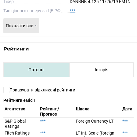
Тікер
DANBNK 4.125 11/26/19 EMTN
Тип цінного паперу за ЦБ РФ
***
Показати все
Рейтинги
Поточні
Історія
Показувати відкликані рейтинги
Рейтинги емісії
Агентство
Рейтинг /
Шкала
Дата
Прогноз
S&P Global
***
Foreign Currency LT
***
Ratings
Fitch Ratings
***
LT Int. Scale (foreign
***