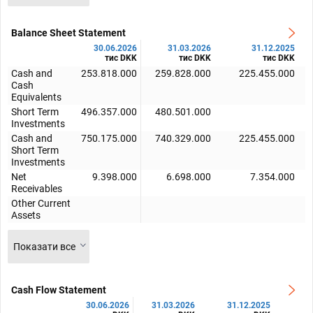
Balance Sheet Statement
30.06.2026
31.03.2026
31.12.2025
тис DKK
тис DKK
тис DKK
Cash and
253.818.000
259.828.000
225.455.000
Cash
Equivalents
Short Term
496.357.000
480.501.000
Investments
Cash and
750.175.000
740.329.000
225.455.000
Short Term
Investments
Net
9.398.000
6.698.000
7.354.000
Receivables
Other Current
Assets
Показати все
Cash Flow Statement
30.06.2026
31.03.2026
31.12.2025
3