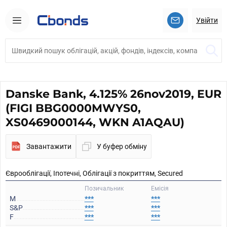
Увійти
Danske Bank, 4.125% 26nov2019, EUR
(FIGI BBG0000MWYS0,
XS0469000144, WKN A1AQAU)
Завантажити
У буфер обміну
Єврооблігації, Іпотечні, Облігації з покриттям, Secured
Позичальник
Емісія
M
***
***
S&P
***
***
F
***
***