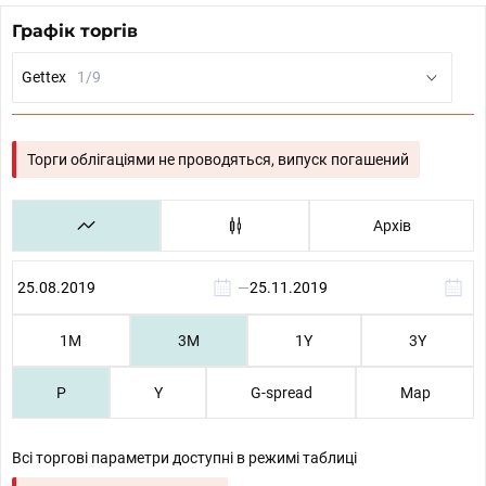
Графік торгів
Gettex
1/9
Торги облігаціями не проводяться, випуск погашений
Архів
—
1М
3М
1Y
3Y
P
Y
G-spread
Map
Всі торгові параметри доступні в режимі таблиці