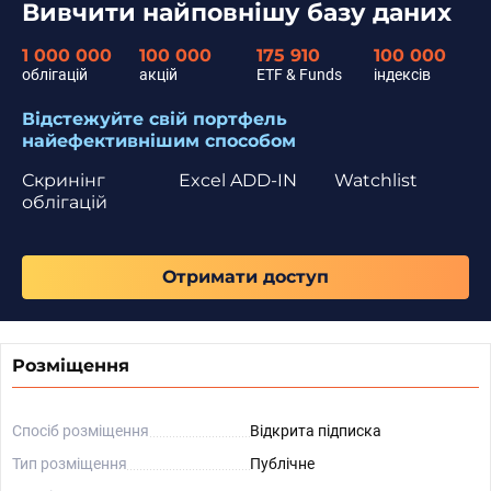
Вивчити найповнішу базу даних
1 000 000
100 000
175 910
100 000
облігацій
акцій
ETF & Funds
індексів
Відстежуйте свій портфель
найефективнішим способом
Скринінг
Excel ADD-IN
Watchlist
облігацій
Отримати доступ
Розміщення
Спосіб розміщення
Відкрита підписка
Тип розміщення
Публічне