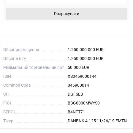
Розрахувати
Обсяг розміщення
1.250.000.000 EUR
Обсяг в бігу
1.250.000.000 EUR
Мінімальний торговельний лот
50.000 EUR
ISIN
XS0469000144
Common Code
046900014
CFI
DGFSEB
FIGI
BBG0000MWYS0
SEDOL
B4NTT71
Тікер
DANBNK 4.125 11/26/19 EMTN