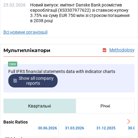
25.02.2026
Новий випуск: емітент Danske Bank розмістив
єврооблігації (XS3307977622) зі ставкою купону
3.75% на суму EUR 750 млн зі строком погашення
в 2038 році
Всі новини організації
Мультиплікатори
Methodology
new
Full IFRS financial statements data with indicator charts
Show all company
reports
Квартальні
Річні
Basic Ratios
30.06.2026
31.03.2026
31.12.2025
30.09