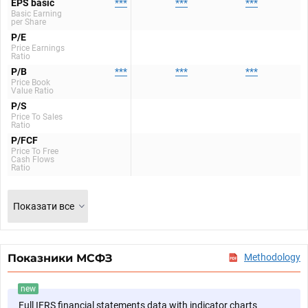
EPS basic
***
***
***
Basic Earning
per Share
P/E
Price Earnings
Ratio
P/B
***
***
***
Price Book
Value Ratio
P/S
Price To Sales
Ratio
P/FCF
Price To Free
Cash Flows
Ratio
Показати все
Показники МСФЗ
Methodology
new
Full IFRS financial statements data with indicator charts