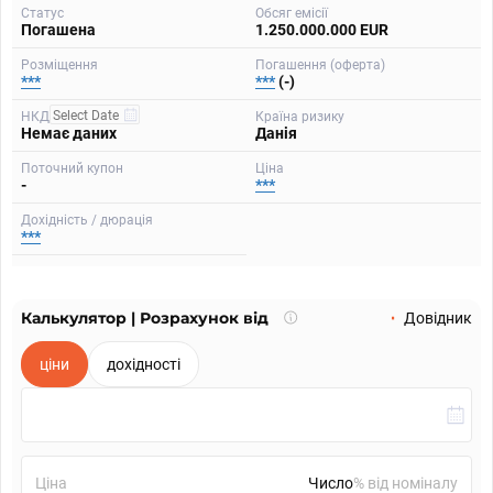
Статус
Обсяг емісії
Погашена
1.250.000.000 EUR
Розміщення
Погашення (оферта)
***
***
(-)
НКД
Країна ризику
Немає даних
Данія
Поточний купон
Ціна
-
***
Дохідність / дюрація
***
Калькулятор | Розрахунок від
Що
Довідник
таке
калькулятор?
ціни
дохідності
Ціна
% від номіналу