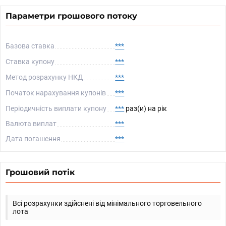
Параметри грошового потоку
Базова ставка
***
Ставка купону
***
Метод розрахунку НКД
***
Початок нарахування купонів
***
Періодичність виплати купону
***
раз(и) на рік
Валюта виплат
***
Дата погашення
***
Грошовий потік
Всі розрахунки здійснені від мінімального торговельного
лота