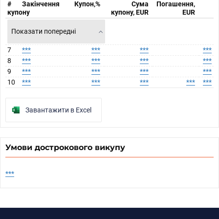
#
Закінчення
Купон,%
Сума
Погашення,
купону
купону, EUR
EUR
Показати попередні
7
***
***
***
***
8
***
***
***
***
9
***
***
***
***
10
***
***
***
***
***
Завантажити в Excel
Умови дострокового викупу
***