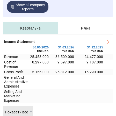
Show all company
reports
Квартальна
Річна
Income Statement
30.06.2026
31.03.2026
31.12.2025
тис DKK
тис DKK
тис DKK
Revenue
25.453.000
36.509.000
24.477.000
2
Cost of
10.297.000
9.697.000
9.187.000
Revenue
Gross Profit
15.156.000
26.812.000
15.290.000
1
General And
Administrative
Expenses
Selling And
Marketing
Expenses
Показати все