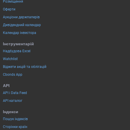
Розміщення
Оферти
Аукціони держпаперів
Дивідендний календар
Календар інвестора
Інструментарій
Надбудова Excel
Watchlist
Віджети акцій та облігацій
Cbonds App
API
API і Data Feed
API каталог
Індекси
Пошук індексів
Сторінки країн