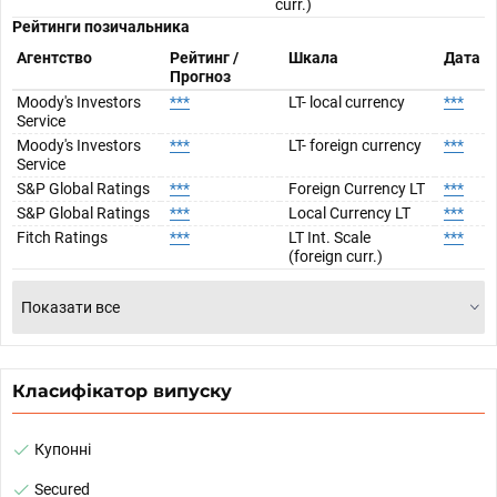
curr.)
Рейтинги позичальника
Агентство
Рейтинг /
Шкала
Дата
Прогноз
Moody's Investors
***
LT- local currency
***
Service
Moody's Investors
***
LT- foreign currency
***
Service
S&P Global Ratings
***
Foreign Currency LT
***
S&P Global Ratings
***
Local Currency LT
***
Fitch Ratings
***
LT Int. Scale
***
(foreign curr.)
Показати все
Класифікатор випуску
Купонні
Secured