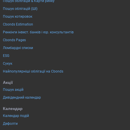
Пошук облігацій & Карти ринку
Пошук облігацій (ШІ)
Пошук котировок
Cbonds Estimation
Ренкінги інвест. банків і юр. консультантів
Cbonds Pages
Ломбардні списки
ESG
Сукук
Найпопулярніші облігації на Cbonds
Акції
Пошук акцій
Дивідендний календар
Календар
Календар подій
Дефолти