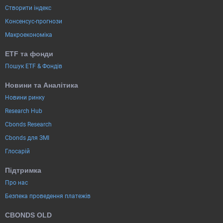
Створити індекс
Консенсус-прогнози
Макроекономіка
ETF та фонди
Пошук ETF & Фондів
Новини та Аналітика
Новини ринку
Research Hub
Cbonds Research
Cbonds для ЗМІ
Глосарій
Підтримка
Про нас
Безпека проведення платежів
CBONDS OLD