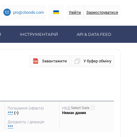
pro@cbonds.com
Увійти
Зареєструватися
И
ІНСТРУМЕНТАРІЙ
API & DATA FEED
Завантажити
У буфер обміну
Погашення (оферта)
НКД
***
(-)
Немає даних
Дохідність / дюрація
***