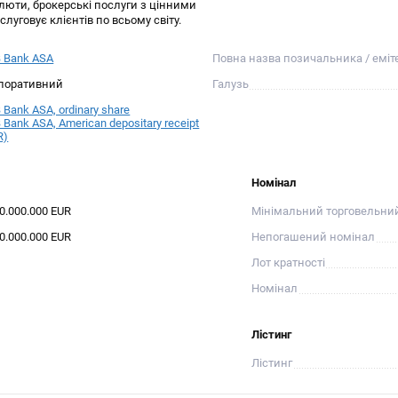
алюти, брокерські послуги з цінними
луговує клієнтів по всьому світу.
 Bank ASA
Повна назва позичальника / еміт
поративний
Галузь
Bank ASA, ordinary share
Bank ASA, American depositary receipt
R)
Номінал
00.000.000 EUR
Мінімальний торговельни
00.000.000 EUR
Непогашений номінал
Лот кратності
Номінал
Лістинг
Лістинг