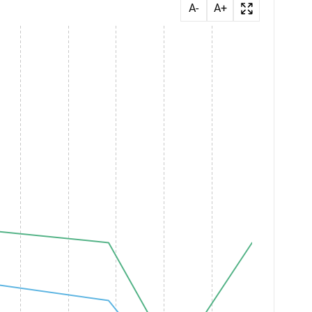
A-
A+