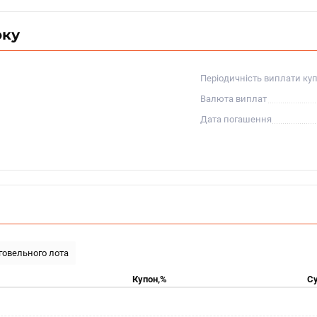
оку
Періодичність виплати ку
Валюта виплат
Дата погашення
рговельного лота
Купон,%
Су