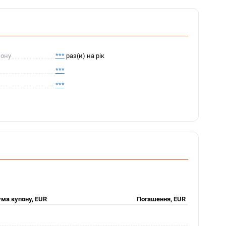
пону
***
раз(и) на рік
***
***
ма купону, EUR
Погашення, EUR