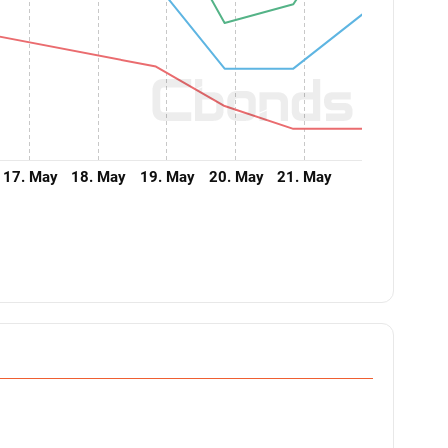
17. May
18. May
19. May
20. May
21. May