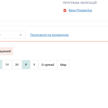
ПРОГРАМА ОБЛІГАЦІЙ
Base Prospectus
4
Посилання на розрахунки
гашений
1Y
3Y
P
Y
G-spread
Map