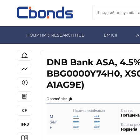
НОВИНИ & RESEARCH HUB
ЕМІСІЇ
А
DNB Bank ASA, 4.5%
BBG0000Y74H0, XS
A1AG9E)
Єврооблігації
CF
Статус
Позичальник
Емісія
Погашена
M
***
***
S&P
***
***
IFRS
Країна ри
F
***
***
Норвегія