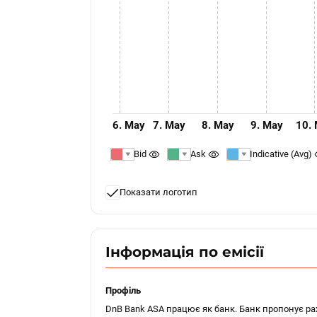
6. May
7. May
8. May
9. May
10.
Bid
Ask
Indicative (Avg)
Показати логотип
Інформація по емісії
Профіль
DnB Bank ASA працює як банк. Банк пропонує рах