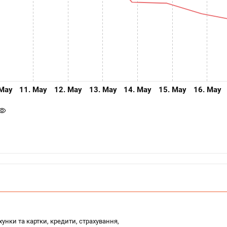
 May
11. May
12. May
13. May
14. May
15. May
16. May
унки та картки, кредити, страхування,