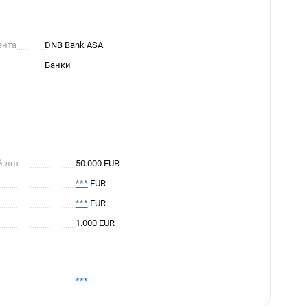
ента
DNB Bank ASA
Банки
й лот
50.000 EUR
***
EUR
***
EUR
1.000 EUR
***