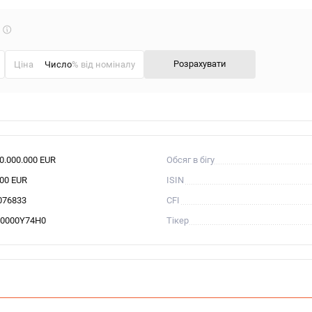
Що
таке
калькулятор?
Розрахувати
Ціна
% від номіналу
00.000.000 EUR
Обсяг в бігу
000 EUR
ISIN
076833
CFI
0000Y74H0
Тікер