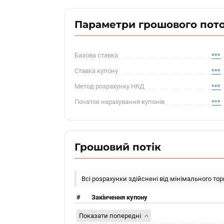
Параметри грошового пот
Базова ставка
***
Ставка купону
***
Метод розрахунку НКД
***
Початок нарахування купонів
***
Грошовий потік
Всі розрахунки здійснені від мінімального то
#
Закінчення купону
Показати попередні