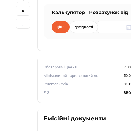
R
Калькулятор | Розрахунок від
...
ціни
дохідності
Обсяг розміщення
2.0
Мінімальний торговельний лот
50.
Common Code
043
FIGI
BBG
Емісійні документи