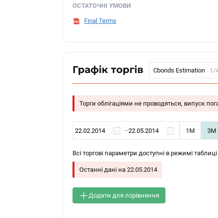
ОСТАТОЧНІ УМОВИ
Final Terms
Графік торгів
Cbonds Estimation
1/
Торги облігаціями не проводяться, випуск по
—
1М
3М
Всі торгові параметри доступні в режимі таблиці
Останні дані на
22.05.2014
Додати для порівняння