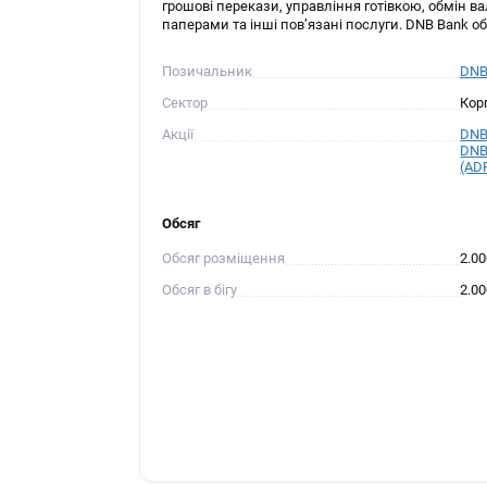
грошові перекази, управління готівкою, обмін в
паперами та інші пов’язані послуги. DNB Bank обс
Позичальник
DNB
Сектор
Кор
Акції
DNB 
DNB 
(AD
Обсяг
Обсяг розміщення
2.0
Обсяг в бігу
2.0