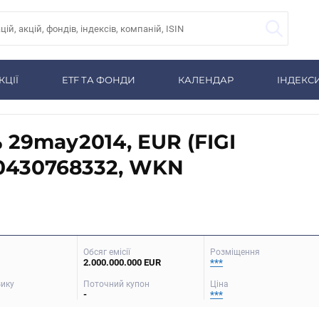
КЦІЇ
ETF ТА ФОНДИ
КАЛЕНДАР
ІНДЕКС
 29may2014, EUR (FIGI
0430768332, WKN
Обсяг емісії
Розміщення
2.000.000.000 EUR
***
зику
Поточний купон
Ціна
-
***