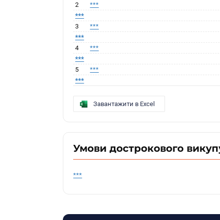
2
***
***
3
***
***
4
***
***
5
***
***
Завантажити в Excel
Умови дострокового викуп
***