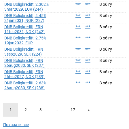
DNB Boligkreditt, 2.302%
***
***
В обігу
3mar2029, EUR (244)
DNB Boligkreditt, 4.45%
***
***
В обігу
21jan2031, NOK (227)
DNB Boligkreditt, FRN
***
***
В обігу
11feb2031, NOK (242)
DNB Boligkreditt, 2.75%
***
***
В обігу
19jan2032, EUR
DNB Boligkreditt, FRN
***
***
В обігу
3sep2029, SEK (224)
DNB Boligkreditt, FRN
***
***
В обігу
26aug2030, SEK (237)
DNB Boligkreditt, FRN
***
***
В обігу
26feb2027, NOK (239)
DNB Boligkreditt, 2.63%
***
***
В обігу
26aug2030, SEK (238)
1
2
3
...
17
»
Показати все