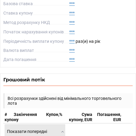
Базова ставка
***
Ставка купону
***
Метод розрахунку НКД
***
Початок нарахування купонів
***
Періодичність виплати купону
***
раз(и) на рік
Валюта виплат
***
Дата погашення
***
Грошовий потік
Всі розрахунки здійснені від мінімального торговельного
лота
#
Закінчення
Купон,%
Сума
Погашення,
купону
купону, EUR
EUR
Показати попередні