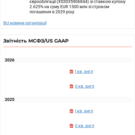
єврооблігації (XS3035906844) зі ставкою купону
2.625% на суму EUR 1500 млн зі строком
погашення в 2029 році
Всі новини організації
Звітність МСФЗ/US GAAP
2026
I кв. англ
II кв. англ
2025
I кв. англ
II кв. англ