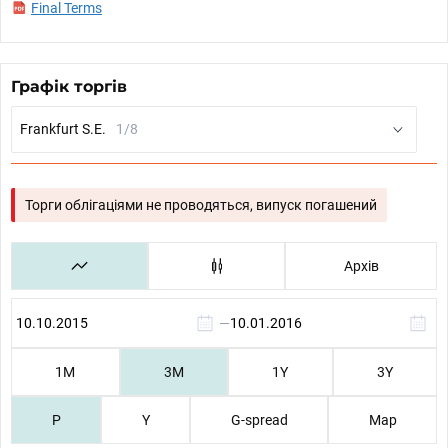
Final Terms
Графік торгів
Frankfurt S.E.
1/8
Торги облігаціями не проводяться, випуск погашений
Архів
—
1М
3М
1Y
3Y
P
Y
G-spread
Map