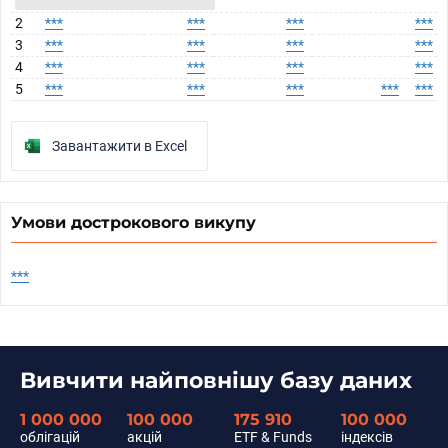
2
***
***
***
***
3
***
***
***
***
4
***
***
***
***
5
***
***
***
***
***
Завантажити в Excel
Умови дострокового викупу
***
Вивчити найповнішу базу даних
1 000 000
100 000
175 910
100 000
облігацій
акцій
ETF & Funds
індексів