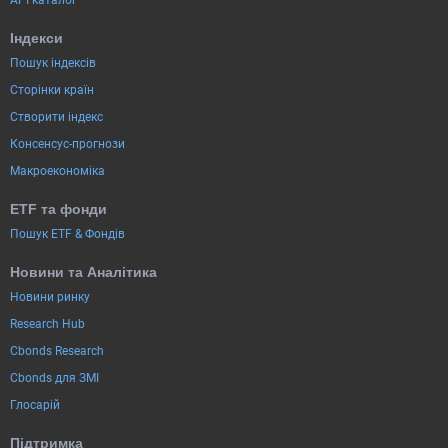
API каталог
Індекси
Пошук індексів
Сторінки країн
Створити індекс
Консенсус-прогнози
Макроекономіка
ETF та фонди
Пошук ETF & Фондів
Новини та Аналітика
Новини ринку
Research Hub
Cbonds Research
Cbonds для ЗМІ
Глосарій
Підтримка