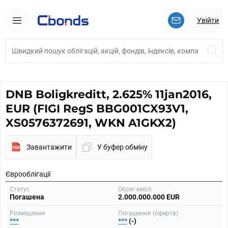
Увійти
DNB Boligkreditt, 2.625% 11jan2016,
EUR (FIGI RegS BBG001CX93V1,
XS0576372691, WKN A1GKX2)
Завантажити
У буфер обміну
Єврооблігації
Статус
Обсяг емісії
Погашена
2.000.000.000 EUR
Розміщення
Погашення (оферта)
***
***
(-)