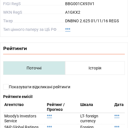
FIGI RegS
BBG001CX93V1
WKN RegS
A1GKX2
Тікер
DNBNO 2.625 01/11/16 REGS
Тип цінного паперу за ЦБ РФ
***
Рейтинги
Поточні
Історія
Показувати відкликані рейтинги
Рейтинги емісії
Агентство
Рейтинг /
Шкала
Дата
Прогноз
Moody's Investors
***
LT- foreign
***
Service
currency
S&P Global Ratings
***
Foreign
***