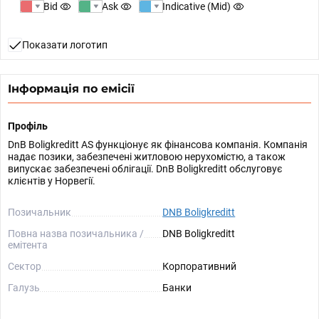
Bid
Ask
Indicative (Mid)
Показати логотип
Інформація по емісії
Профіль
DnB Boligkreditt AS функціонує як фінансова компанія. Компанія
надає позики, забезпечені житловою нерухомістю, а також
випускає забезпечені облігації. DnB Boligkreditt обслуговує
клієнтів у Норвегії.
Позичальник
DNB Boligkreditt
Повна назва позичальника /
DNB Boligkreditt
емітента
Сектор
Корпоративний
Галузь
Банки