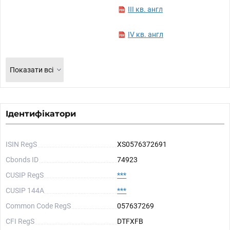
III кв. англ
IV кв. англ
Показати всі
Ідентифікатори
ISIN RegS
XS0576372691
Cbonds ID
74923
CUSIP RegS
***
CUSIP 144A
***
Common Code RegS
057637269
CFI RegS
DTFXFB