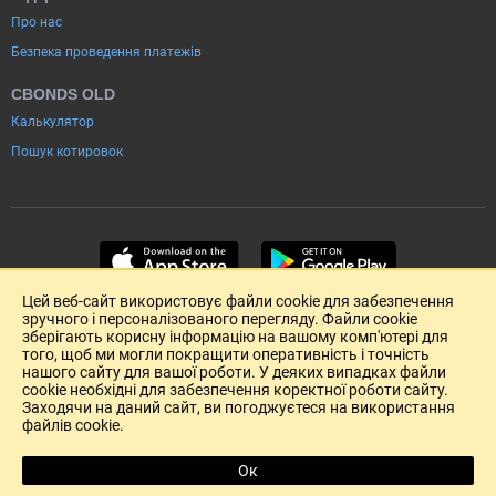
Про нас
Безпека проведення платежів
CBONDS OLD
Калькулятор
Пошук котировок
Цей веб-сайт використовує файли cookie для забезпечення
зручного і персоналізованого перегляду. Файли cookie
зберігають корисну інформацію на вашому комп'ютері для
того, щоб ми могли покращити оперативність і точність
нашого сайту для вашої роботи. У деяких випадках файли
cookie необхідні для забезпечення коректної роботи сайту.
Заходячи на даний сайт, ви погоджуєтеся на використання
файлів cookie.
Розміщення реклами
Зворотній зв'язок
Угода Користувача (pdf)
Ок
R
Copyright (c) 2004-2026 Cbonds