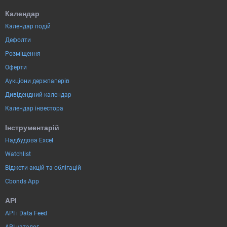
Календар
Календар подій
Дефолти
Розміщення
Оферти
Аукціони держпаперів
Дивідендний календар
Календар інвестора
Інструментарій
Надбудова Excel
Watchlist
Віджети акцій та облігацій
Cbonds App
API
API і Data Feed