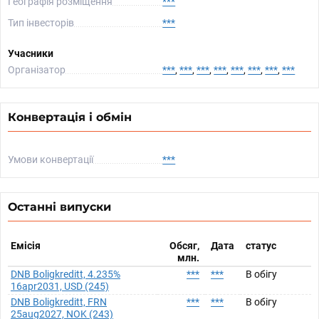
Географія розміщення
***
Тип інвесторів
***
Учасники
Організатор
***
,
***
,
***
,
***
,
***
,
***
,
***
,
***
Конвертація і обмін
Умови конвертації
***
Останні випуски
Емісія
Обсяг,
Дата
статус
млн.
DNB Boligkreditt, 4.235%
***
***
В обігу
16apr2031, USD (245)
DNB Boligkreditt, FRN
***
***
В обігу
25aug2027, NOK (243)