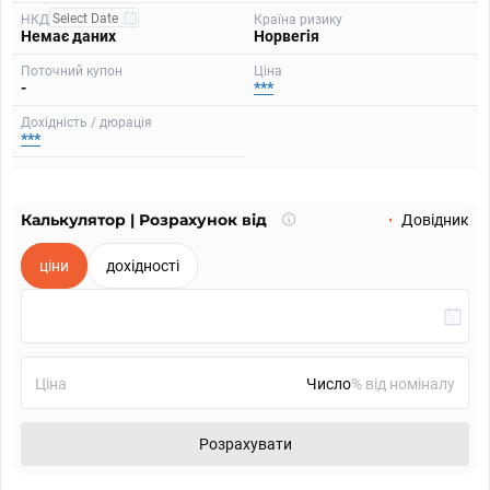
НКД
Країна ризику
Немає даних
Норвегія
Поточний купон
Ціна
-
***
Дохідність / дюрація
***
Калькулятор | Розрахунок від
Що
Довідник
таке
калькулятор?
ціни
дохідності
Ціна
% від номіналу
Розрахувати