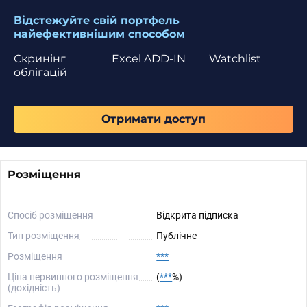
Відстежуйте свій портфель
найефективнішим способом
Скринінг
Excel ADD-IN
Watchlist
облігацій
Отримати доступ
Розміщення
Спосіб розміщення
Відкрита підписка
Тип розміщення
Публічне
Розміщення
***
Ціна первинного розміщення
(
***
%)
(дохідність)