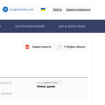
pro@cbonds.com
Увійти
Зареєструватися
И
ІНСТРУМЕНТАРІЙ
API & DATA FEED
Завантажити
У буфер обміну
(оферта)
НКД
Немає даних
/ дюрація