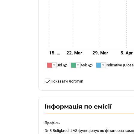
15. …
22. Mar
29. Mar
5. Apr
Bid
Ask
Indicative (Close
Показати логотип
Інформація по емісії
Профіль
DnB Boligkreditt AS функціонує як фінансова ком