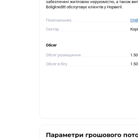
забезпечені житловою нерухомістю, а також випу
Boligkreditt обслуговує клієнтів у Норвегії.
Позичальник
DNB 
Сектор
Кор
Обсяг
Обсяг розміщення
1.5
Обсяг в бігу
1.5
Параметри грошового пот