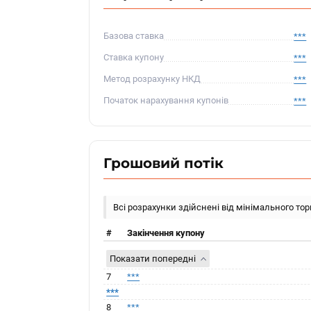
Базова ставка
***
Ставка купону
***
Метод розрахунку НКД
***
Початок нарахування купонів
***
Грошовий потік
Всі розрахунки здійснені від мінімального то
#
Закінчення купону
Показати попередні
7
***
***
8
***