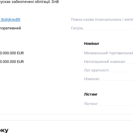
скає забезпечені облігації. DnB
Boligkreditt
Повна назва позичальника / еміт
поративний
Галузь
Номінал
00.000.000 EUR
Мінімальний торговельни
00.000.000 EUR
Непогашений номінал
Лот кратності
Номінал
Лістинг
Лістинг
оку