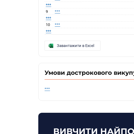
***
9
***
***
10
***
***
Завантажити в Excel
Умови дострокового викуп
***
ВИВЧИТИ НАЙПО