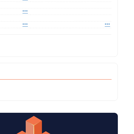
***
***
***