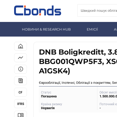
НОВИНИ & RESEARCH HUB
ЕМІСІЇ
А
DNB Boligkreditt, 3.
BBG001QWP5F3, XS
A1GSK4)
Єврооблігації, Іпотечні, Облігації з покриттям, Se
CF
Статус
Обсяг емісії
Погашена
1.500.000.
IFRS
Країна ризику
Поточний к
Норвегія
-