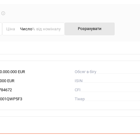
Що
таке
калькулятор?
Розрахувати
Ціна
% від номіналу
00.000.000 EUR
Обсяг в бігу
.000 EUR
ISIN
784672
CFI
001QWP5F3
Тікер