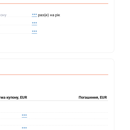
пону
***
раз(и) на рік
***
***
ма купону, EUR
Погашення, EUR
***
***