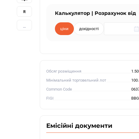
R
Калькулятор | Розрахунок від
...
ціни
дохідності
Обсяг розміщення
1.5
Мінімальний торговельний лот
100
Common Code
063
FIGI
BBG
Емісійні документи