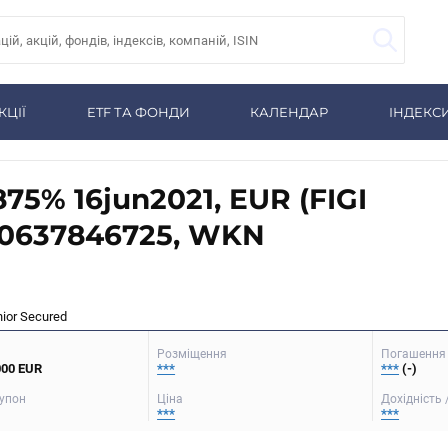
КЦІЇ
ETF ТА ФОНДИ
КАЛЕНДАР
ІНДЕКС
875% 16jun2021, EUR (FIGI
0637846725, WKN
nior Secured
Розміщення
Погашення 
000 EUR
***
***
(-)
упон
Ціна
Дохідність 
***
***