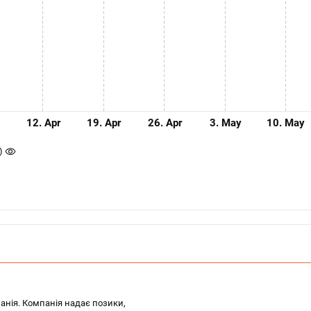
12. Apr
19. Apr
26. Apr
3. May
10. May
)
панія. Компанія надає позики,