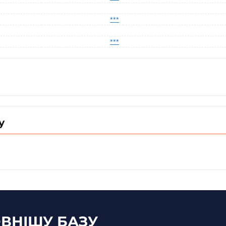
***
***
у
ВНІШУ БАЗУ