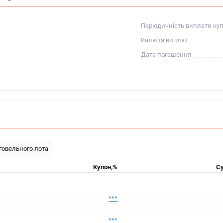
Періодичність виплати ку
Валюта виплат
Дата погашення
рговельного лота
Купон,%
Су
***
***