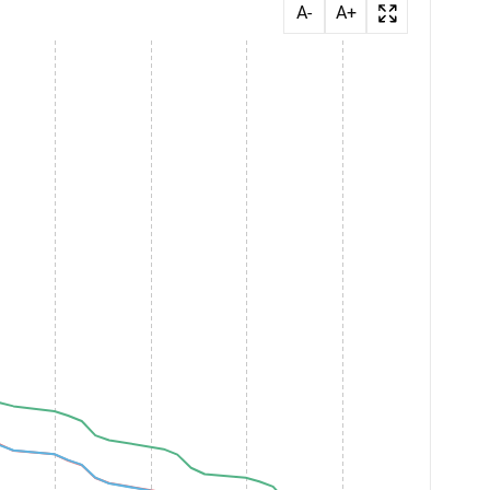
A-
A+