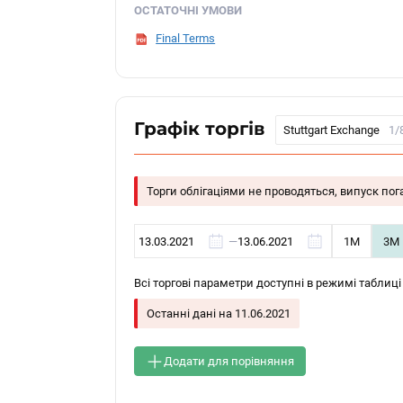
ОСТАТОЧНІ УМОВИ
Final Terms
Графік торгів
Stuttgart Exchange
1/
Торги облігаціями не проводяться, випуск по
—
1М
3М
Всі торгові параметри доступні в режимі таблиці
Останні дані на
11.06.2021
Додати для порівняння