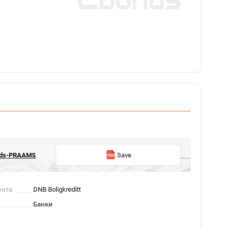
onds-PRAAMS
Save
ента
DNB Boligkreditt
Банки