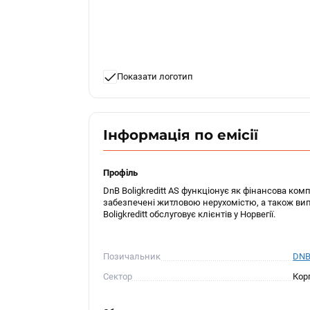
Показати логотип
Інформація по емісії
Профіль
DnB Boligkreditt AS функціонує як фінансова ком
забезпечені житловою нерухомістю, а також випу
Boligkreditt обслуговує клієнтів у Норвегії.
Позичальник
DNB 
Сектор
Кор