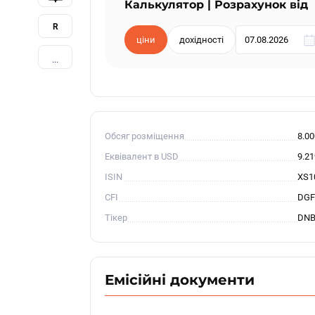
Калькулятор | Розрахунок від
R
ціни
дохідності
...
Обсяг розміщення
8.0
Еквівалент в USD
9.2
ISIN
XS1
CFI
DGF
Тікер
DNB
Емісійні документи