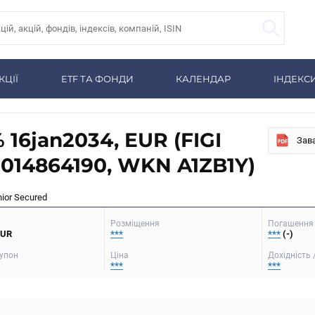
КЦІЇ
ETF ТА ФОНДИ
КАЛЕНДАР
ІНДЕКС
% 16jan2034, EUR (FIGI
Зав
014864190, WKN A1ZB1Y)
nior Secured
Розміщення
Погашення 
EUR
***
***
(-)
упон
Ціна
Дохідність 
***
***