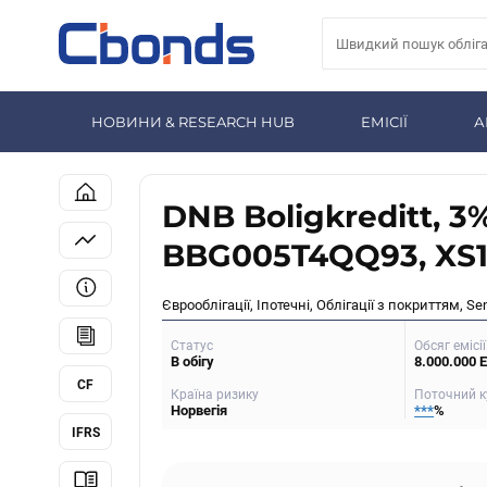
НОВИНИ & RESEARCH HUB
ЕМІСІЇ
А
DNB Boligkreditt, 3
BBG005T4QQ93, XS1
Єврооблігації, Іпотечні, Облігації з покриттям, Se
Статус
Обсяг емісії
В обігу
8.000.000 
CF
Країна ризику
Поточний к
Норвегія
***
%
IFRS