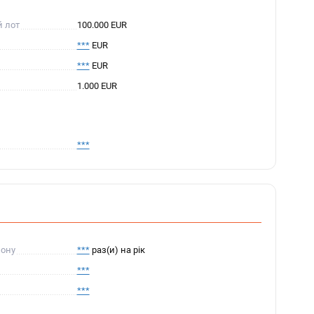
й лот
100.000 EUR
***
EUR
***
EUR
1.000 EUR
***
пону
***
раз(и) на рік
***
***