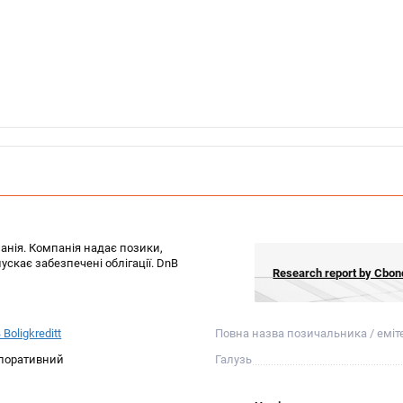
панія. Компанія надає позики,
скає забезпечені облігації. DnB
Research report by Cb
Boligkreditt
Повна назва позичальника / еміт
поративний
Галузь