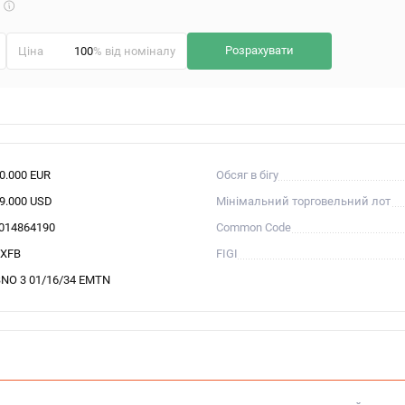
Що
таке
калькулятор?
Розрахувати
Ціна
% від номіналу
00.000 EUR
Обсяг в бігу
19.000 USD
Мінімальний торговельний лот
014864190
Common Code
XFB
FIGI
NO 3 01/16/34 EMTN