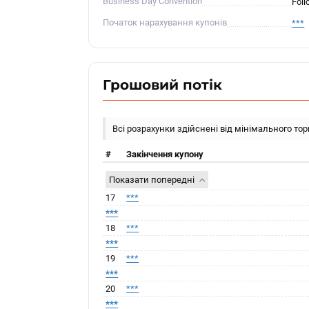
Business Day Convention
Foll
Початок нарахування купонів
***
Грошовий потік
Всі розрахунки здійснені від мінімального то
#
Закінчення купону
Показати попередні
17
***
***
18
***
***
19
***
***
20
***
***