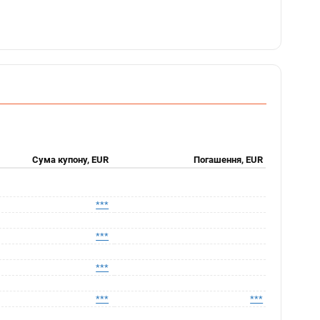
Сума купону, EUR
Погашення, EUR
***
***
***
***
***