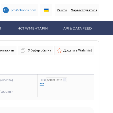
pro@cbonds.com
Увійти
Зареєструватися
И
ІНСТРУМЕНТАРІЙ
API & DATA FEED
антажити
У буфер обміну
Додати в Watchlist
(оферта)
НКД
***
/ дюрація