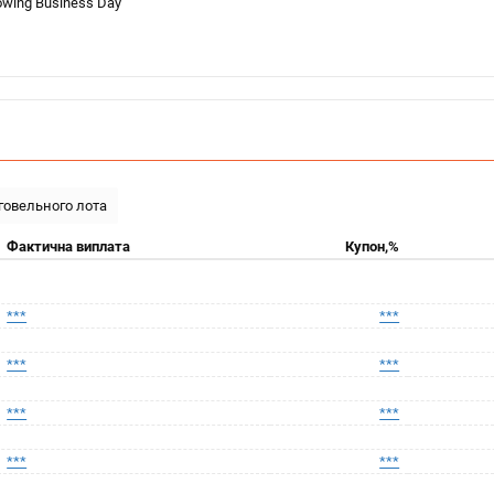
owing Business Day
рговельного лота
Фактична виплата
Купон,%
***
***
***
***
***
***
***
***