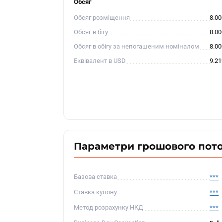
Обсяг
Обсяг розміщення
8.0
Обсяг в бігу
8.0
Обсяг в обігу за непогашеним номіналом
8.0
Еквівалент в USD
9.2
Параметри грошового пот
Базова ставка
***
Ставка купону
***
Метод розрахунку НКД
***