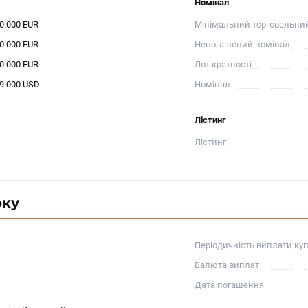
Номінал
00.000 EUR
Мінімальний торговельни
00.000 EUR
Непогашений номінал
00.000 EUR
Лот кратності
19.000 USD
Номінал
Лістинг
Лістинг
оку
Періодичність виплати ку
Валюта виплат
Дата погашення