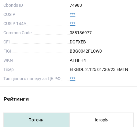
Cbonds ID
74983
CUSIP
***
CUSIP 144A
***
Common Code
088136977
CFI
DGFXEB
FIGI
BBG0042FLCW0
WKN
A1HFH4
Тікер
EIKBOL 2.125 01/30/23 EMTN
Тип цінного паперу за ЦБ РФ
***
Рейтинги
Поточні
Історія