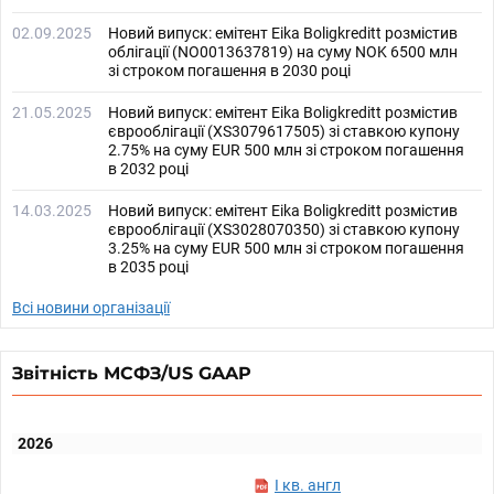
02.09.2025
Новий випуск: емітент Eika Boligkreditt розмістив
облігації (NO0013637819) на суму NOK 6500 млн
зі строком погашення в 2030 році
21.05.2025
Новий випуск: емітент Eika Boligkreditt розмістив
єврооблігації (XS3079617505) зі ставкою купону
2.75% на суму EUR 500 млн зі строком погашення
в 2032 році
14.03.2025
Новий випуск: емітент Eika Boligkreditt розмістив
єврооблігації (XS3028070350) зі ставкою купону
3.25% на суму EUR 500 млн зі строком погашення
в 2035 році
Всі новини організації
Звітність МСФЗ/US GAAP
2026
I кв. англ