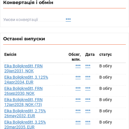
Конвертація і обмін
Умови конвертації
***
Останні випуски
Емісія
Обсяг,
Дата
статус
млн.
Eika Boligkreditt, FRN
***
***
В обігу
20jan2031, NOK
Eika Boligkreditt, 3.125%
***
***
В обігу
24apr2034, EUR
Eika Boligkreditt, FRN
***
***
В обігу
26sep2030, NOK
Eika Boligkreditt, FRN
***
***
В обігу
12jan2028, NOK (73)
Eika Boligkreditt, 2.75%
***
***
В обігу
26may2032, EUR
Eika Boligkreditt, 3.25%
***
***
В обігу
20mar2035, EUR