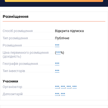
Розміщення
Спосіб розміщення
Відкрита підписка
Тип розміщення
Публічне
Розміщення
***
Ціна первинного розміщення
(
***
%)
(дохідність)
Географія розміщення
***
Тип інвесторів
***
Учасники
Організатор
***
,
***
,
***
,
***
Депозитарій
***
,
***