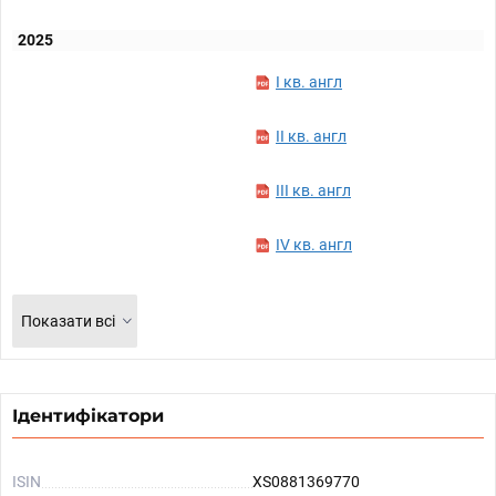
2025
I кв. англ
II кв. англ
III кв. англ
IV кв. англ
Показати всі
Ідентифікатори
ISIN
XS0881369770