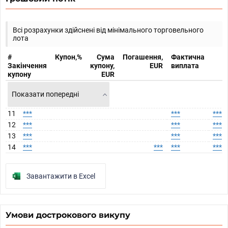
Всі розрахунки здійснені від мінімального торговельного
лота
#
Купон,%
Сума
Погашення,
Фактична
Закінчення
купону,
EUR
виплата
купону
EUR
Показати попередні
11
***
***
***
12
***
***
***
13
***
***
***
14
***
***
***
***
Завантажити в Excel
Умови дострокового викупу