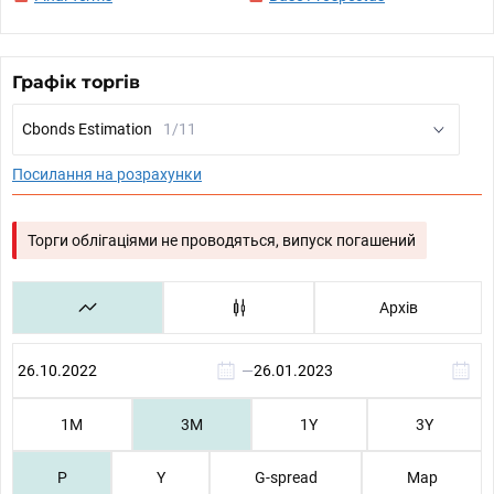
Графік торгів
Cbonds Estimation
1/11
Посилання на розрахунки
Торги облігаціями не проводяться, випуск погашений
Архів
—
1М
3М
1Y
3Y
P
Y
G-spread
Map