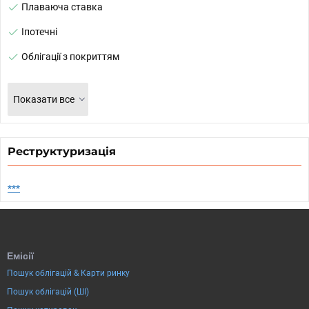
Плаваюча ставка
Іпотечні
Облігації з покриттям
Показати все
Реструктуризація
***
Емісії
Пошук облігацій & Карти ринку
Пошук облігацій (ШІ)