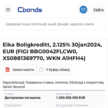
Увійти
Eika Boligkreditt, 2.125% 30jan2024,
EUR (FIGI BBG0042FLCW0,
XS0881369770, WKN A1HFH4)
Завантажити
У буфер обміну
Єврооблігації, Плаваюча ставка, Іпотечні, Облігації з покриттям,
Senior Secured
Статус
Обсяг емісії
Достроково погашена
1.000.000.000 EUR
Розміщення
Дострокове погашення