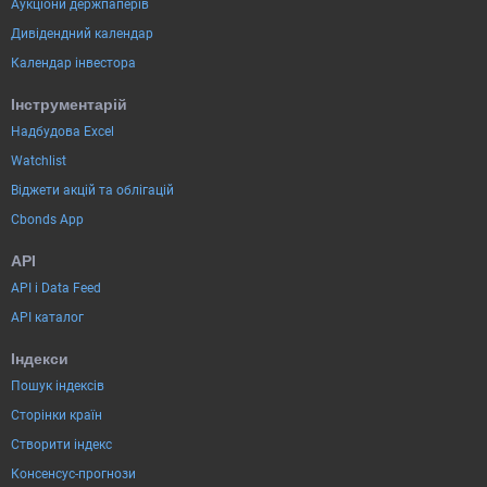
Аукціони держпаперів
Дивідендний календар
Календар інвестора
Інструментарій
Надбудова Excel
Watchlist
Віджети акцій та облігацій
Cbonds App
API
API і Data Feed
API каталог
Індекси
Пошук індексів
Сторінки країн
Створити індекс
Консенсус-прогнози