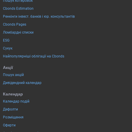
Пошук котировок
Cbonds Estimation
Ренкінги інвест. банків і юр. консультантів
Cbonds Pages
Ломбардні списки
ESG
Сукук
Найпопулярніші облігації на Cbonds
Акції
Пошук акцій
Дивідендний календар
Календар
Календар подій
Дефолти
Розміщення
Оферти