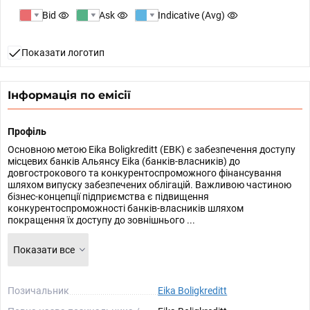
Bid
Ask
Indicative (Avg)
Показати логотип
Інформація по емісії
Профіль
Основною метою Eika Boligkreditt (EBK) є забезпечення доступу
місцевих банків Альянсу Eika (банків-власників) до
довгострокового та конкурентоспроможного фінансування
шляхом випуску забезпечених облігацій. Важливою частиною
бізнес-концепції підприємства є підвищення
конкурентоспроможності банків-власників шляхом
покращення їх доступу до зовнішнього ...
Показати все
Позичальник
Eika Boligkreditt