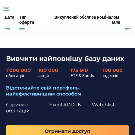
***
Дата
Тип
Викуплений обсяг за номіналом,
оферти
млн
***
***
***
Вивчити найповнішу базу даних
1 000 000
100 000
175 910
100 000
облігацій
акцій
ETF & Funds
індексів
Відстежуйте свій портфель
найефективнішим способом
Скринінг
Excel ADD-IN
Watchlist
облігацій
Отримати доступ