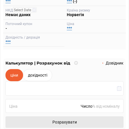
***
***
(-)
НКД
Країна ризику
Немає даних
Норвегія
Поточний купон
Ціна
-
***
Дохідність / дюрація
***
Калькулятор | Розрахунок від
Що
Довідник
таке
калькулятор?
ціни
дохідності
Ціна
% від номіналу
Розрахувати