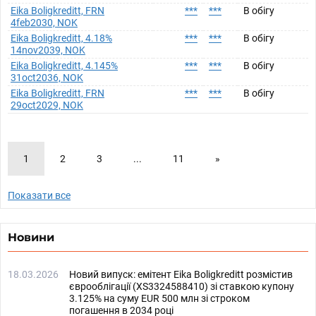
Eika Boligkreditt, FRN
***
***
В обігу
4feb2030, NOK
Eika Boligkreditt, 4.18%
***
***
В обігу
14nov2039, NOK
Eika Boligkreditt, 4.145%
***
***
В обігу
31oct2036, NOK
Eika Boligkreditt, FRN
***
***
В обігу
29oct2029, NOK
1
2
3
...
11
»
Показати все
Новини
18.03.2026
Новий випуск: емітент Eika Boligkreditt розмістив
єврооблігації (XS3324588410) зі ставкою купону
3.125% на суму EUR 500 млн зі строком
погашення в 2034 році