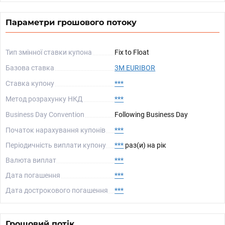
Параметри грошового потоку
Тип змінної ставки купона
Fix to Float
Базова ставка
3M EURIBOR
Ставка купону
***
Метод розрахунку НКД
***
Business Day Convention
Following Business Day
Початок нарахування купонів
***
Періодичність виплати купону
***
раз(и) на рік
Валюта виплат
***
Дата погашення
***
Дата дострокового погашення
***
Грошовий потік