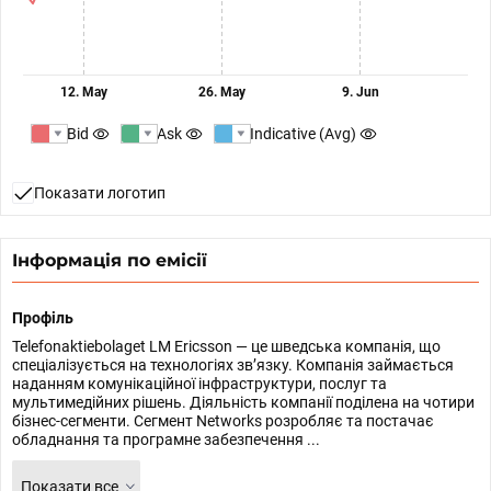
12. May
26. May
9. Jun
Bid
Ask
Indicative (Avg)
Показати логотип
Інформація по емісії
Профіль
Telefonaktiebolaget LM Ericsson — це шведська компанія, що
спеціалізується на технологіях зв’язку. Компанія займається
наданням комунікаційної інфраструктури, послуг та
мультимедійних рішень. Діяльність компанії поділена на чотири
бізнес-сегменти. Сегмент Networks розробляє та постачає
обладнання та програмне забезпечення ...
Показати все