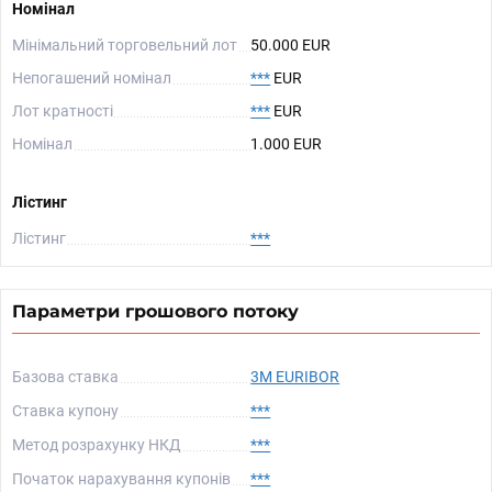
Номінал
Мінімальний торговельний лот
50.000 EUR
Непогашений номінал
***
EUR
Лот кратності
***
EUR
Номінал
1.000 EUR
Лістинг
Лістинг
***
Параметри грошового потоку
Базова ставка
3M EURIBOR
Ставка купону
***
Метод розрахунку НКД
***
Початок нарахування купонів
***