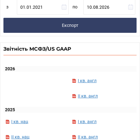
з
по
Експорт
Звітність МСФЗ/US GAAP
2026
I кв. англ
II кв. англ
2025
I кв. нац
I кв. англ
II кв. нац
II кв. англ