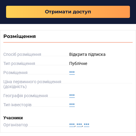
Отримати доступ
Розміщення
Спосіб розміщення
Відкрита підписка
Тип розміщення
Публічне
Розміщення
***
Ціна первинного розміщення
(дохідність)
Географія розміщення
***
Тип інвесторів
***
Учасники
Організатор
***
,
***
,
***