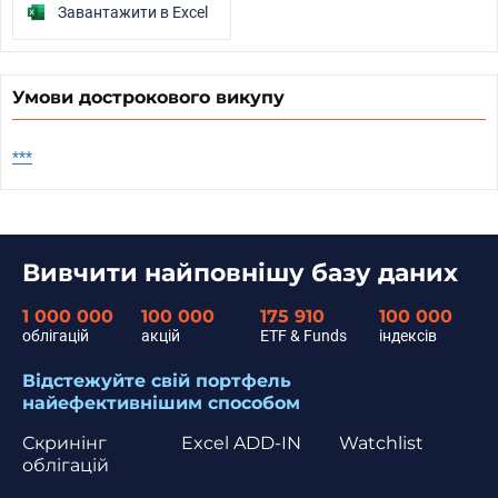
Завантажити в Excel
Умови дострокового викупу
***
Вивчити найповнішу базу даних
1 000 000
100 000
175 910
100 000
облігацій
акцій
ETF & Funds
індексів
Відстежуйте свій портфель
найефективнішим способом
Скринінг
Excel ADD-IN
Watchlist
облігацій