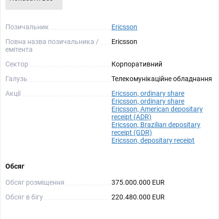
Позичальник
Ericsson
Повна назва позичальника /
Ericsson
емітента
Сектор
Корпоративний
Галузь
Телекомунікаційне обладнання
Акції
Ericsson, ordinary share
Ericsson, ordinary share
Ericsson, American depositary
receipt (ADR)
Ericsson, Brazilian depositary
receipt (GDR)
Ericsson, depositary receipt
Обсяг
Обсяг розміщення
375.000.000 EUR
Обсяг в бігу
220.480.000 EUR