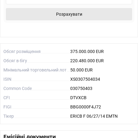
Розрахувати
Обсяг розміщення
375.000.000 EUR
Обсяг в бігу
220.480.000 EUR
Мінімальний торговельний лот
50.000 EUR
ISIN
XS0307504034
Common Code
030750403
CFI
DTVXCB
FIGI
BBG0000F4J72
Тікер
ERICB F 06/27/14 EMTN
Емісійні документи