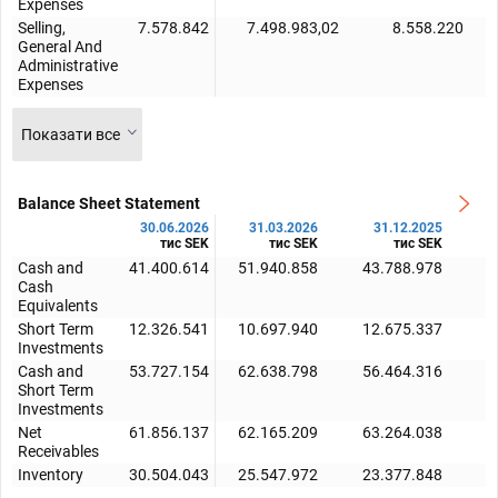
Expenses
Selling,
7.578.842
7.498.983,02
8.558.220
General And
Administrative
Expenses
Показати все
Balance Sheet Statement
30.06.2026
31.03.2026
31.12.2025
тис SEK
тис SEK
тис SEK
Cash and
41.400.614
51.940.858
43.788.978
4
Cash
Equivalents
Short Term
12.326.541
10.697.940
12.675.337
Investments
Cash and
53.727.154
62.638.798
56.464.316
5
Short Term
Investments
Net
61.856.137
62.165.209
63.264.038
6
Receivables
Inventory
30.504.043
25.547.972
23.377.848
2