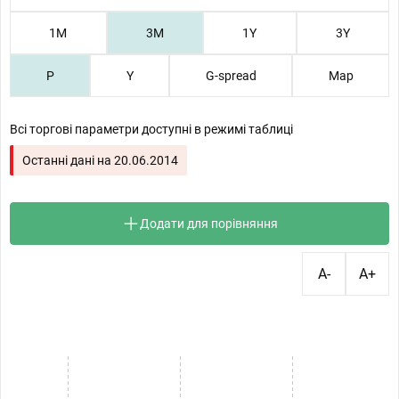
1М
3М
1Y
3Y
P
Y
G-spread
Map
Всі торгові параметри доступні в режимі таблиці
Останні дані на
20.06.2014
Додати для порівняння
A-
A+