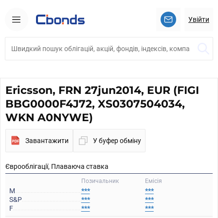
Увійти
Ericsson, FRN 27jun2014, EUR (FIGI
BBG0000F4J72, XS0307504034,
WKN A0NYWE)
Завантажити
У буфер обміну
Єврооблігації, Плаваюча ставка
Позичальник
Емісія
M
***
***
S&P
***
***
F
***
***