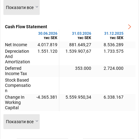
Показати все
Cash Flow Statement
30.06.2026
31.03.2026
31.12.2025
тис SEK
тис SEK
тис SEK
Net Income
4.017.819
881.649,27
8.536.289
1
Depreciation
1.551.120
1.539.907,67
1.733.575
And
Amortization
Deferred
353.000
2.724.000
Income Tax
Stock Based
Compensatio
n
Change In
-4.365.381
5.559.950,34
6.338.167
Working
Capital
Показати все