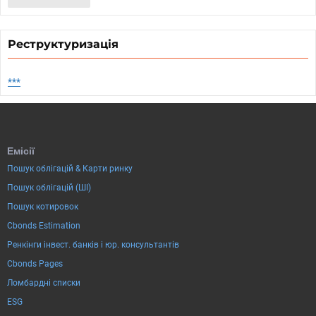
Реструктуризація
***
Емісії
Пошук облігацій & Карти ринку
Пошук облігацій (ШІ)
Пошук котировок
Cbonds Estimation
Ренкінги інвест. банків і юр. консультантів
Cbonds Pages
Ломбардні списки
ESG