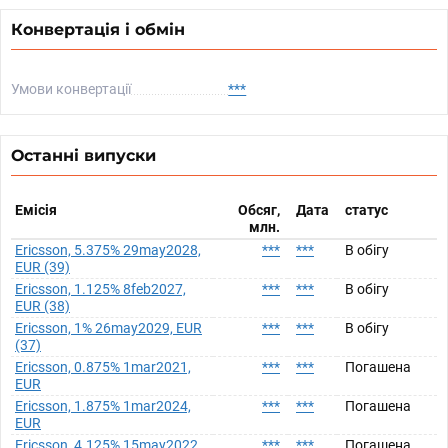
Конвертація і обмін
Умови конвертації
***
Останні випуски
Емісія
Обсяг,
Дата
статус
млн.
Ericsson, 5.375% 29may2028,
***
***
В обігу
EUR (39)
Ericsson, 1.125% 8feb2027,
***
***
В обігу
EUR (38)
Ericsson, 1% 26may2029, EUR
***
***
В обігу
(37)
Ericsson, 0.875% 1mar2021,
***
***
Погашена
EUR
Ericsson, 1.875% 1mar2024,
***
***
Погашена
EUR
Ericsson, 4.125% 15may2022,
***
***
Погашена