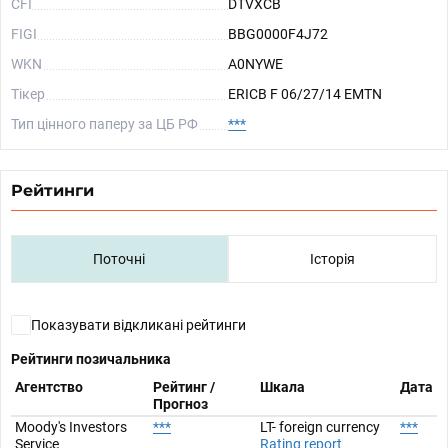
CFI
DTVXCB
FIGI
BBG0000F4J72
WKN
A0NYWE
Тікер
ERICB F 06/27/14 EMTN
Тип цінного паперу за ЦБ РФ
***
Рейтинги
Поточні
Історія
Показувати відкликані рейтинги
Рейтинги позичальника
Агентство
Рейтинг /
Шкала
Дата
Прогноз
Moody's Investors
***
LT- foreign currency
***
Service
Rating report