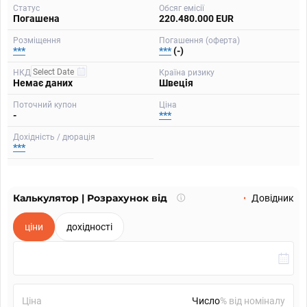
Статус
Обсяг емісії
Погашена
220.480.000 EUR
Розміщення
Погашення (оферта)
***
***
(-)
НКД
Країна ризику
Немає даних
Швеція
Поточний купон
Ціна
-
***
Дохідність / дюрація
***
Калькулятор | Розрахунок від
Що
Довідник
таке
калькулятор?
ціни
дохідності
Ціна
% від номіналу