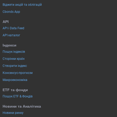
Віджети акцій та облігацій
Cbonds App
API
API і Data Feed
API каталог
Індекси
Пошук індексів
Сторінки країн
Створити індекс
Консенсус-прогнози
Макроекономіка
ETF та фонди
Пошук ETF & Фондів
Новини та Аналітика
Новини ринку