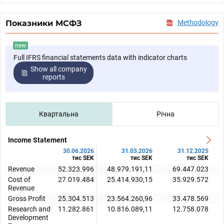
Показники МСФЗ
Methodology
new
Full IFRS financial statements data with indicator charts
Show all company
reports
Квартальна
Річна
Income Statement
30.06.2026
31.03.2026
31.12.2025
тис SEK
тис SEK
тис SEK
Revenue
52.323.996
48.979.191,11
69.447.023
Cost of
27.019.484
25.414.930,15
35.929.572
Revenue
Gross Profit
25.304.513
23.564.260,96
33.478.569
Research and
11.282.861
10.816.089,11
12.758.078
Development