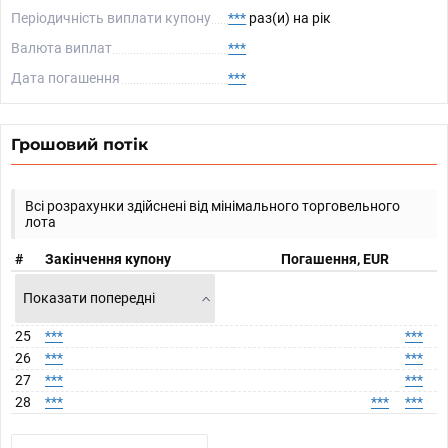
Періодичність виплати купону
***
раз(и) на рік
Валюта виплат
***
Дата погашення
***
Грошовий потік
Всі розрахунки здійснені від мінімального торговельного
лота
#
Закінчення купону
Погашення, EUR
Показати попередні
25
***
***
26
***
***
27
***
***
28
***
***
***