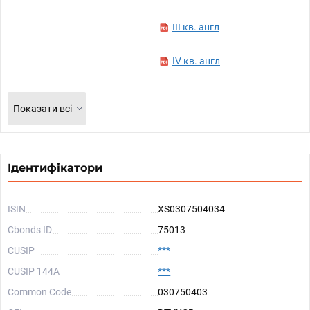
III кв. англ
IV кв. англ
Показати всі
Ідентифікатори
ISIN
XS0307504034
Cbonds ID
75013
CUSIP
***
CUSIP 144A
***
Common Code
030750403