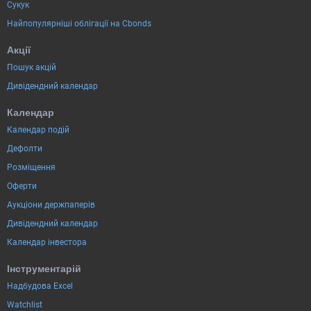
Сукук
Найпопулярніші облігації на Cbonds
Акції
Пошук акцій
Дивідендний календар
Календар
Календар подій
Дефолти
Розміщення
Оферти
Аукціони держпаперів
Дивідендний календар
Календар інвестора
Інструментарій
Надбудова Excel
Watchlist