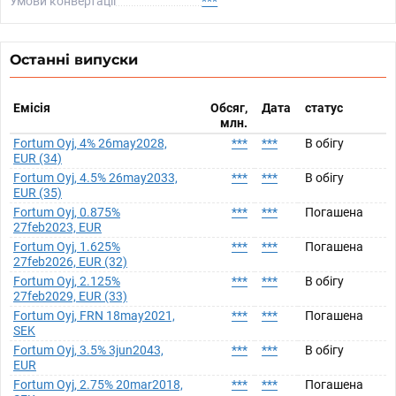
Умови конвертації
***
Останні випуски
Емісія
Обсяг,
Дата
статус
млн.
Fortum Oyj, 4% 26may2028,
***
***
В обігу
EUR (34)
Fortum Oyj, 4.5% 26may2033,
***
***
В обігу
EUR (35)
Fortum Oyj, 0.875%
***
***
Погашена
27feb2023, EUR
Fortum Oyj, 1.625%
***
***
Погашена
27feb2026, EUR (32)
Fortum Oyj, 2.125%
***
***
В обігу
27feb2029, EUR (33)
Fortum Oyj, FRN 18may2021,
***
***
Погашена
SEK
Fortum Oyj, 3.5% 3jun2043,
***
***
В обігу
EUR
Fortum Oyj, 2.75% 20mar2018,
***
***
Погашена