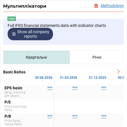
Мультиплікатори
Methodology
new
Full IFRS financial statements data with indicator charts
Show all company
reports
Квартальні
Річні
Basic Ratios
30.06.2026
31.03.2026
31.12.2025
30.09
EPS basic
***
***
***
Basic Earning
per Share
P/E
Price Earnings
Ratio
P/B
***
***
***
Price Book
Value Ratio