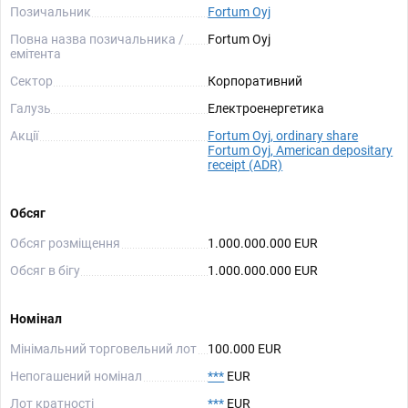
Позичальник
Fortum Oyj
Повна назва позичальника /
Fortum Oyj
емітента
Сектор
Корпоративний
Галузь
Електроенергетика
Акції
Fortum Oyj, ordinary share
Fortum Oyj, American depositary
receipt (ADR)
Обсяг
Обсяг розміщення
1.000.000.000 EUR
Обсяг в бігу
1.000.000.000 EUR
Номінал
Мінімальний торговельний лот
100.000 EUR
Непогашений номінал
***
EUR
Лот кратності
***
EUR