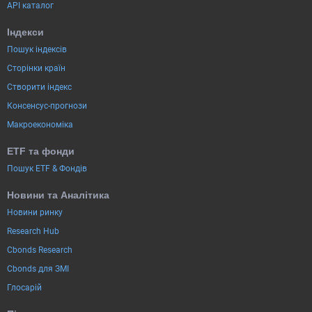
API каталог
Індекси
Пошук індексів
Сторінки країн
Створити індекс
Консенсус-прогнози
Макроекономіка
ETF та фонди
Пошук ETF & Фондів
Новини та Аналітика
Новини ринку
Research Hub
Cbonds Research
Cbonds для ЗМІ
Глосарій