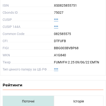
ISIN
XS0825855751
Cbonds ID
75027
CUSIP
***
CUSIP 144A
***
Common Code
082585575
CFI
DTFUFB
FIGI
BBG003BVBP68
WKN
A1G840
Тікер
FUMVFH 2.25 09/06/22 EMTN
Тип цінного паперу за ЦБ РФ
***
Рейтинги
Поточні
Історія