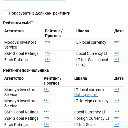
Показувати відкликані рейтинги
Рейтинги емісії
Агентство
Рейтинг /
Шкала
Дата
Прогноз
Moody's Investors
***
LT- local currency
***
Service
S&P Global Ratings
***
Local Currency LT
***
Fitch Ratings
***
LT Int. Scale (local
***
curr.)
Рейтинги позичальника
Агентство
Рейтинг /
Шкала
Дата
Прогноз
Moody's Investors
***
LT- local currency
***
Service
Rating report
Moody's Investors
***
LT- foreign currency
***
Service
S&P Global Ratings
***
Local Currency LT
***
S&P Global Ratings
***
Foreign Currency LT
***
Fitch Ratings
***
LT Int. Scale
***