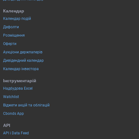
Календар
Календар подій
Дефолти
Розміщення
Оферти
Аукціони держпаперів
Дивідендний календар
Календар інвестора
Інструментарій
Надбудова Excel
Watchlist
Віджети акцій та облігацій
Cbonds App
API
API і Data Feed