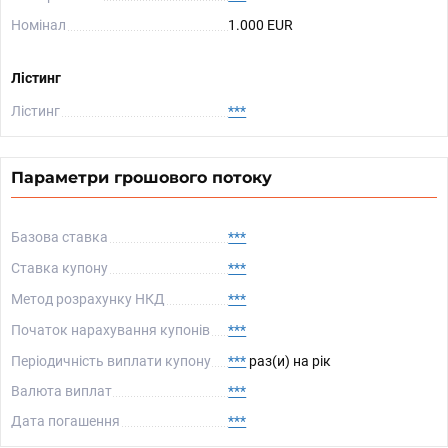
Номінал
1.000 EUR
Лістинг
Лістинг
***
Параметри грошового потоку
Базова ставка
***
Ставка купону
***
Метод розрахунку НКД
***
Початок нарахування купонів
***
Періодичність виплати купону
***
раз(и) на рік
Валюта виплат
***
Дата погашення
***