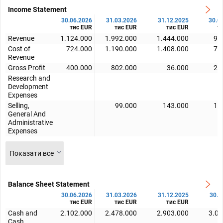
Income Statement
30.06.2026
31.03.2026
31.12.2025
30.0
тис EUR
тис EUR
тис EUR
т
Revenue
1.124.000
1.992.000
1.444.000
92
Cost of
724.000
1.190.000
1.408.000
72
Revenue
Gross Profit
400.000
802.000
36.000
20
Research and
Development
Expenses
Selling,
99.000
143.000
10
General And
Administrative
Expenses
Показати все
Balance Sheet Statement
30.06.2026
31.03.2026
31.12.2025
30.0
тис EUR
тис EUR
тис EUR
т
Cash and
2.102.000
2.478.000
2.903.000
3.04
Cash