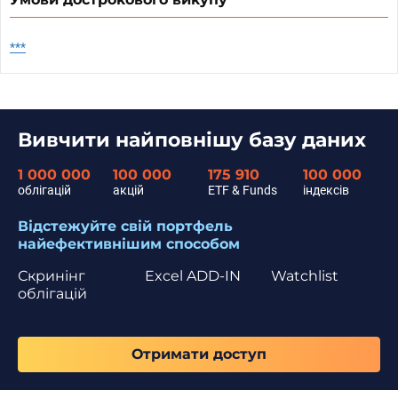
***
Вивчити найповнішу базу даних
1 000 000
100 000
175 910
100 000
облігацій
акцій
ETF & Funds
індексів
Відстежуйте свій портфель
найефективнішим способом
Скринінг
Excel ADD-IN
Watchlist
облігацій
Отримати доступ