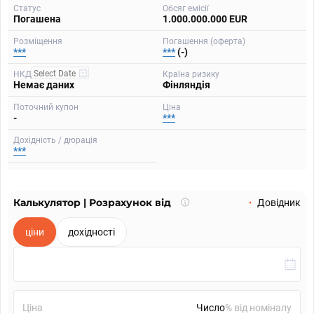
Статус
Обсяг емісії
Погашена
1.000.000.000 EUR
Розміщення
Погашення (оферта)
***
***
(-)
НКД
Країна ризику
Немає даних
Фінляндія
Поточний купон
Ціна
-
***
Дохідність / дюрація
***
Калькулятор | Розрахунок від
Що
Довідник
таке
калькулятор?
ціни
дохідності
Ціна
% від номіналу