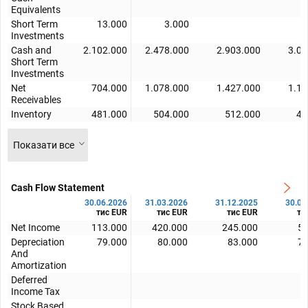
Equivalents
Short Term
13.000
3.000
5
Investments
Cash and
2.102.000
2.478.000
2.903.000
3.09
Short Term
Investments
Net
704.000
1.078.000
1.427.000
1.11
Receivables
Inventory
481.000
504.000
512.000
41
Показати все
Cash Flow Statement
30.06.2026
31.03.2026
31.12.2025
30.09
тис EUR
тис EUR
тис EUR
ти
Net Income
113.000
420.000
245.000
52
Depreciation
79.000
80.000
83.000
74
And
Amortization
Deferred
Income Tax
Stock Based