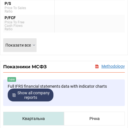
P/S
Price To Sales
Ratio
P/FCF
Price To Free
Cash Flows
Ratio
Показати все
Показники МСФЗ
Methodology
new
Full IFRS financial statements data with indicator charts
Show all company
reports
Квартальна
Річна