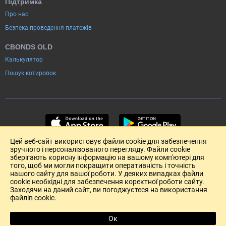
Підтримка
Про нас
Безпека проведення платежів
CBONDS OLD
Калькулятор
Пошук котировок
Цей веб-сайт використовує файли cookie для забезпечення
зручного і персоналізованого перегляду. Файли cookie
зберігають корисну інформацію на вашому комп'ютері для
того, щоб ми могли покращити оперативність і точність
нашого сайту для вашої роботи. У деяких випадках файли
cookie необхідні для забезпечення коректної роботи сайту.
Заходячи на даний сайт, ви погоджуєтеся на використання
файлів cookie.
Розміщення реклами
Зворотній зв'язок
Угода Користувача (pdf)
Ок
R
Copyright (c) 2004-2026 Cbonds