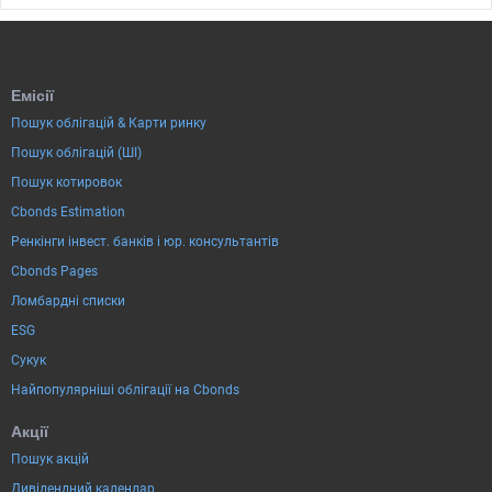
Емісії
Пошук облігацій & Карти ринку
Пошук облігацій (ШІ)
Пошук котировок
Cbonds Estimation
Ренкінги інвест. банків і юр. консультантів
Cbonds Pages
Ломбардні списки
ESG
Сукук
Найпопулярніші облігації на Cbonds
Акції
Пошук акцій
Дивідендний календар