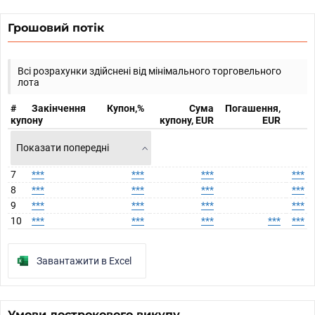
Грошовий потік
Всі розрахунки здійснені від мінімального торговельного
лота
#
Закінчення
Купон,%
Сума
Погашення,
купону
купону, EUR
EUR
Показати попередні
7
***
***
***
***
8
***
***
***
***
9
***
***
***
***
10
***
***
***
***
***
Завантажити в Excel
Умови дострокового викупу