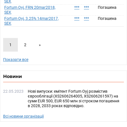
SEK
Fortum Oyj, FRN 20mar2018,
***
***
Погашена
SEK
Fortum Oyj, 3.25% 14mar2017,
***
***
Погашена
SEK
1
2
»
Показати все
Новини
22.05.2023
Нові випуски: емітент Fortum Oyj розмістив
єврооблігації (XS2606264005, XS2606261597) на
суми EUR 500, EUR 650 млн зі строком погашення
в 2028, 2033 роках відповідно.
Всі новини організації