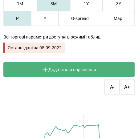
1М
3М
1Y
3Y
P
Y
G-spread
Map
Всі торгові параметри доступні в режимі таблиці
Останні дані на
05.09.2022
Додати для порівняння
A-
A+