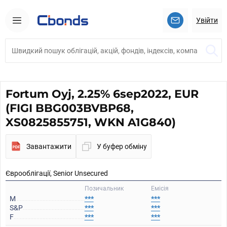
Увійти
Fortum Oyj, 2.25% 6sep2022, EUR
(FIGI BBG003BVBP68,
XS0825855751, WKN A1G840)
Завантажити
У буфер обміну
Єврооблігації, Senior Unsecured
Позичальник
Емісія
M
***
***
S&P
***
***
F
***
***