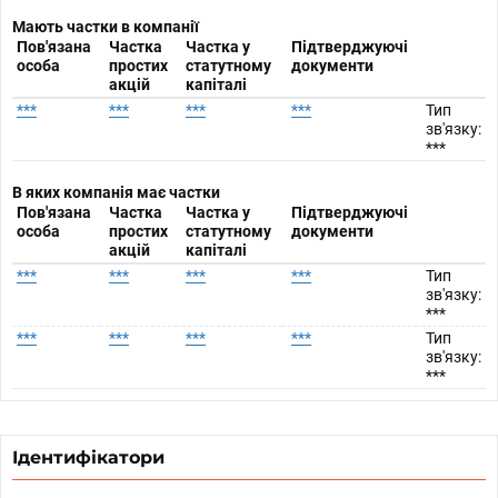
Мають частки в компанії
Пов'язана
Частка
Частка у
Підтверджуючі
особа
простих
статутному
документи
акцій
капіталі
***
***
***
***
Тип
зв'язку:
***
В яких компанія має частки
Пов'язана
Частка
Частка у
Підтверджуючі
особа
простих
статутному
документи
акцій
капіталі
***
***
***
***
Тип
зв'язку:
***
***
***
***
***
Тип
зв'язку:
***
Ідентифікатори