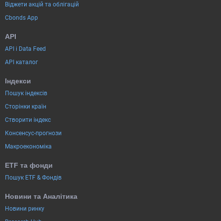
Віджети акцій та облігацій
Cbonds App
API
API і Data Feed
API каталог
Індекси
Пошук індексів
Сторінки країн
Створити індекс
Консенсус-прогнози
Макроекономіка
ETF та фонди
Пошук ETF & Фондів
Новини та Аналітика
Новини ринку