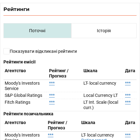
Рейтинги
Поточні
Історія
Показувати відкликані рейтинги
Рейтинги емісії
Агентство
Рейтинг /
Шкала
Дата
Прогноз
Moody's Investors
***
LT- local currency
***
Service
S&P Global Ratings
***
Local Currency LT
***
Fitch Ratings
***
LT Int. Scale (local
***
curr.)
Рейтинги позичальника
Агентство
Рейтинг /
Шкала
Дата
Прогноз
Moody's Investors
***
LT- local currency
***