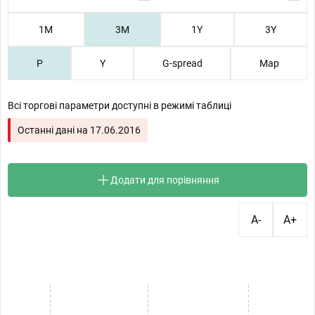
1М
3М
1Y
3Y
P
Y
G-spread
Map
Всі торгові параметри доступні в режимі таблиці
Останні дані на
17.06.2016
Додати для порівняння
A-
A+