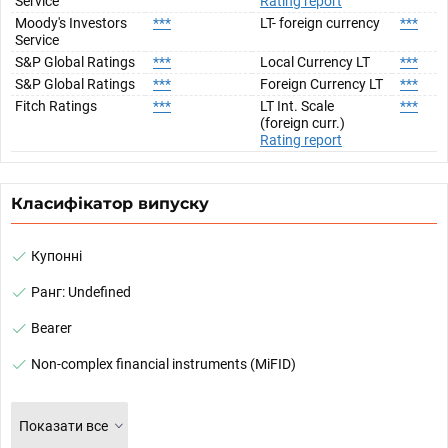
Service
Rating report
Moody's Investors
***
LT- foreign currency
***
Service
S&P Global Ratings
***
Local Currency LT
***
S&P Global Ratings
***
Foreign Currency LT
***
Fitch Ratings
***
LT Int. Scale
***
(foreign curr.)
Rating report
Класифікатор випуску
Купонні
Ранг: Undefined
Bearer
Non-complex financial instruments (MiFID)
Показати все