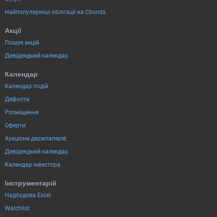
Найпопулярніші облігації на Cbonds
Акції
Пошук акцій
Дивідендний календар
Календар
Календар подій
Дефолти
Розміщення
Оферти
Аукціони держпаперів
Дивідендний календар
Календар інвестора
Інструментарій
Надбудова Excel
Watchlist