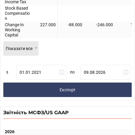
Income Tax
Stock Based
Compensatio
n
Change In
227.000
-88.000
-246.000
10
Working
Capital
Показати все
з
по
Експорт
Звітність МСФЗ/US GAAP
2026