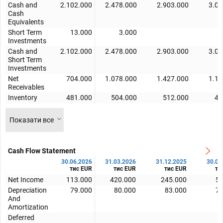
Cash and
2.102.000
2.478.000
2.903.000
3.04
Cash
Equivalents
Short Term
13.000
3.000
5
Investments
Cash and
2.102.000
2.478.000
2.903.000
3.09
Short Term
Investments
Net
704.000
1.078.000
1.427.000
1.11
Receivables
Inventory
481.000
504.000
512.000
41
Показати все
Cash Flow Statement
30.06.2026
31.03.2026
31.12.2025
30.09
тис EUR
тис EUR
тис EUR
ти
Net Income
113.000
420.000
245.000
52
Depreciation
79.000
80.000
83.000
74
And
Amortization
Deferred