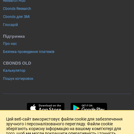
Research Hub
Cbonds Research
Cbonds для ЗМІ
Глосарій
Підтримка
Про нас
Безпека проведення платежів
CBONDS OLD
Калькулятор
Пошук котировок
Цей веб-сайт використовує файли cookie для забезпечення
зручного і персоналізованого перегляду. Файли cookie
зберігають корисну інформацію на вашому комп'ютері для
того, щоб ми могли покращити оперативність і точність