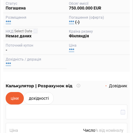
Статус
Обсяг емісії
Погашена
750.000.000 EUR
Розміщення
Погашення (оферта)
***
***
(-)
НКД
Країна ризику
Немає даних
Фінляндія
Поточний купон
Ціна
-
***
Дохідність / дюрація
***
Калькулятор | Розрахунок від
Що
Довідник
таке
калькулятор?
ціни
дохідності
Ціна
% від номіналу