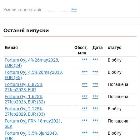
Умови конвертації
***
Останні випуски
Емісія
Обсяг,
Дата
статус
млн.
Fortum Oyj, 4% 26may2028,
***
***
В обігу
EUR (34)
Fortum Oyj, 4.5% 26may2033,
***
***
В обігу
EUR (35)
Fortum Oyj, 0.875%
***
***
Погашена
27feb2023, EUR
Fortum Oyj, 1.625%
***
***
Погашена
27feb2026, EUR (32)
Fortum Oyj, 2.125%
***
***
В обігу
27feb2029, EUR (33)
Fortum Oyj, FRN 18may2021,
***
***
Погашена
SEK
Fortum Oyj, 3.5% 3jun2043,
***
***
В обігу
EUR