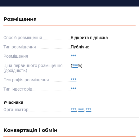
Розміщення
Спосіб розміщення
Відкрита підписка
Тип розміщення
Публічне
Розміщення
***
Ціна первинного розміщення
(
***
%)
(дохідність)
Географія розміщення
***
Тип інвесторів
***
Учасники
Організатор
***
,
***
,
***
Конвертація і обмін