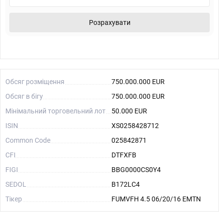
Розрахувати
Обсяг розміщення
750.000.000 EUR
Обсяг в бігу
750.000.000 EUR
Мінімальний торговельний лот
50.000 EUR
ISIN
XS0258428712
Common Code
025842871
CFI
DTFXFB
FIGI
BBG0000CS0Y4
SEDOL
B172LC4
Тікер
FUMVFH 4.5 06/20/16 EMTN