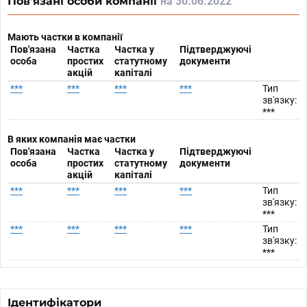
Пов'язані особи компанії
на 30.06.2022
Мають частки в компанії
Пов'язана
Частка
Частка у
Підтверджуючі
особа
простих
статутному
документи
акцій
капіталі
***
***
***
***
Тип
зв'язку:
***
В яких компанія має частки
Пов'язана
Частка
Частка у
Підтверджуючі
особа
простих
статутному
документи
акцій
капіталі
***
***
***
***
Тип
зв'язку:
***
***
***
***
***
Тип
зв'язку:
***
Ідентифікатори