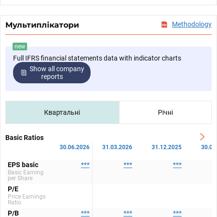
Мультиплікатори
Methodology
new
Full IFRS financial statements data with indicator charts
Show all company
reports
Квартальні
Річні
Basic Ratios
30.06.2026
31.03.2026
31.12.2025
30.09
EPS basic
***
***
***
Basic Earning
per Share
P/E
Price Earnings
Ratio
P/B
***
***
***