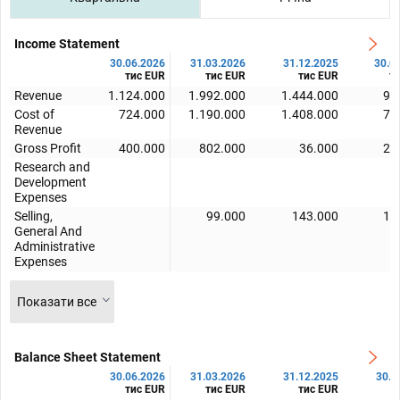
Income Statement
30.06.2026
31.03.2026
31.12.2025
30.0
тис EUR
тис EUR
тис EUR
т
Revenue
1.124.000
1.992.000
1.444.000
92
Cost of
724.000
1.190.000
1.408.000
72
Revenue
Gross Profit
400.000
802.000
36.000
20
Research and
Development
Expenses
Selling,
99.000
143.000
10
General And
Administrative
Expenses
Показати все
Balance Sheet Statement
30.06.2026
31.03.2026
31.12.2025
30.0
тис EUR
тис EUR
тис EUR
т