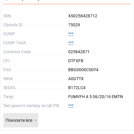
ISIN
XS0258428712
Cbonds ID
75029
CUSIP
***
CUSIP 144A
***
Common Code
025842871
CFI
DTFXFB
FIGI
BBG0000CS0Y4
WKN
A0GTTX
SEDOL
B172LC4
Тікер
FUMVFH 4.5 06/20/16 EMTN
Тип цінного паперу за ЦБ РФ
***
Показати все