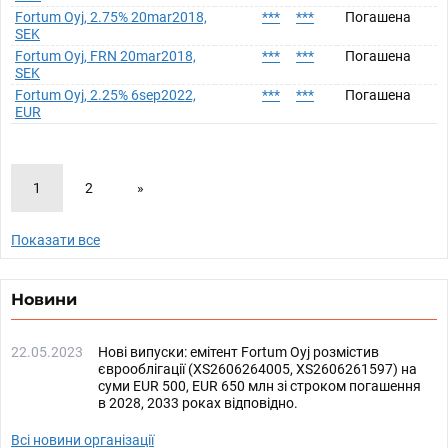
Fortum Oyj, 2.75% 20mar2018,
***
***
Погашена
SEK
Fortum Oyj, FRN 20mar2018,
***
***
Погашена
SEK
Fortum Oyj, 2.25% 6sep2022,
***
***
Погашена
EUR
1
2
»
Показати все
Новини
22.05.2023
Нові випуски: емітент Fortum Oyj розмістив
єврооблігації (XS2606264005, XS2606261597) на
суми EUR 500, EUR 650 млн зі строком погашення
в 2028, 2033 роках відповідно.
Всі новини організації