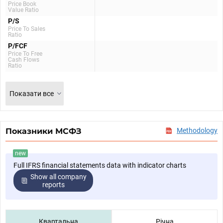
Price Book
Value Ratio
P/S
Price To Sales
Ratio
P/FCF
Price To Free
Cash Flows
Ratio
Показати все
Показники МСФЗ
Methodology
new
Full IFRS financial statements data with indicator charts
Show all company
reports
Квартальна
Річна