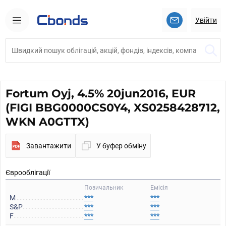
Увійти
Fortum Oyj, 4.5% 20jun2016, EUR
(FIGI BBG0000CS0Y4, XS0258428712,
WKN A0GTTX)
Завантажити
У буфер обміну
Єврооблігації
Позичальник
Емісія
M
***
***
S&P
***
***
F
***
***