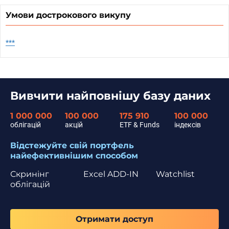
Умови дострокового викупу
***
Вивчити найповнішу базу даних
1 000 000
100 000
175 910
100 000
облігацій
акцій
ETF & Funds
індексів
Відстежуйте свій портфель
найефективнішим способом
Скринінг
Excel ADD-IN
Watchlist
облігацій
Отримати доступ