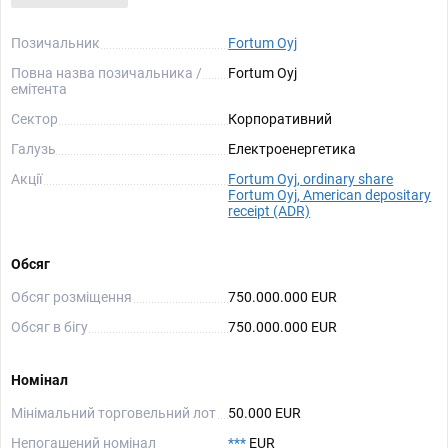
Позичальник
Fortum Oyj
Повна назва позичальника /
Fortum Oyj
емітента
Сектор
Корпоративний
Галузь
Електроенергетика
Акції
Fortum Oyj, ordinary share
Fortum Oyj, American depositary
receipt (ADR)
Обсяг
Обсяг розміщення
750.000.000 EUR
Обсяг в бігу
750.000.000 EUR
Номінал
Мінімальний торговельний лот
50.000 EUR
Непогашений номінал
***
EUR