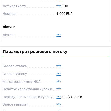
Лот кратності
***
EUR
Номінал
1.000 EUR
Лістинг
Лістинг
***
Параметри грошового потоку
Базова ставка
***
Ставка купону
***
Метод розрахунку НКД
***
Початок нарахування купонів
***
Періодичність виплати купону
***
раз(и) на рік
Валюта виплат
***