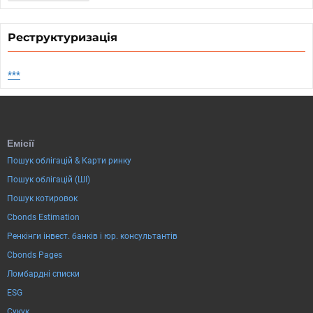
Реструктуризація
***
Емісії
Пошук облігацій & Карти ринку
Пошук облігацій (ШІ)
Пошук котировок
Cbonds Estimation
Ренкінги інвест. банків і юр. консультантів
Cbonds Pages
Ломбардні списки
ESG
Сукук