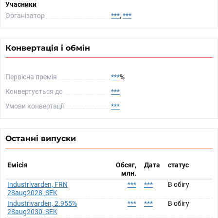
Учасники
Організатор
***
,
***
Конвертація і обмін
Первісна премія
***
%
Конвертується до
***
Умови конвертації
***
Останні випуски
Емісія
Обсяг,
Дата
статус
млн.
Industrivarden, FRN
***
***
В обігу
28aug2028, SEK
Industrivarden, 2.955%
***
***
В обігу
28aug2030, SEK