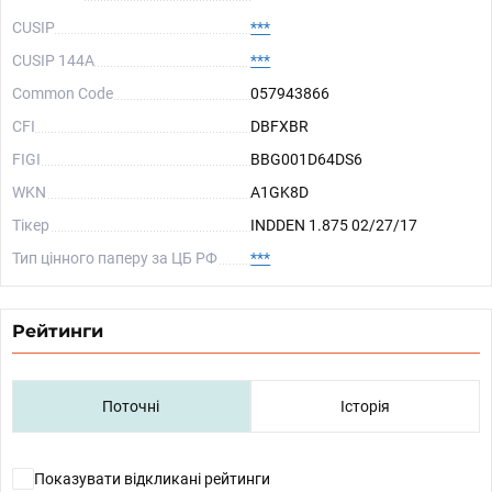
CUSIP
***
CUSIP 144A
***
Common Code
057943866
CFI
DBFXBR
FIGI
BBG001D64DS6
WKN
A1GK8D
Тікер
INDDEN 1.875 02/27/17
Тип цінного паперу за ЦБ РФ
***
Рейтинги
Поточні
Історія
Показувати відкликані рейтинги