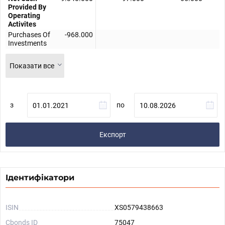
Provided By
Operating
Activites
Purchases Of
-968.000
Investments
Показати все
з
по
Експорт
Ідентифікатори
ISIN
XS0579438663
Cbonds ID
75047