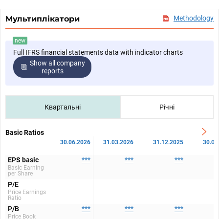
Мультиплікатори
Methodology
new
Full IFRS financial statements data with indicator charts
Show all company
reports
Квартальні
Річні
Basic Ratios
30.06.2026
31.03.2026
31.12.2025
30.09
EPS basic
***
***
***
Basic Earning
per Share
P/E
Price Earnings
Ratio
P/B
***
***
***
Price Book