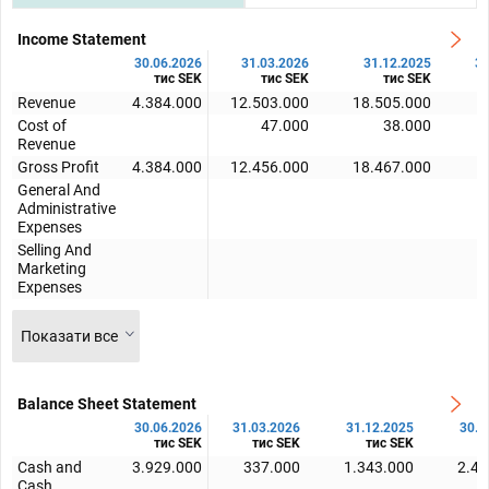
Income Statement
30.06.2026
31.03.2026
31.12.2025
30
тис SEK
тис SEK
тис SEK
Revenue
4.384.000
12.503.000
18.505.000
Cost of
47.000
38.000
Revenue
Gross Profit
4.384.000
12.456.000
18.467.000
General And
Administrative
Expenses
Selling And
Marketing
Expenses
Показати все
Balance Sheet Statement
30.06.2026
31.03.2026
31.12.2025
30.0
тис SEK
тис SEK
тис SEK
т
Cash and
3.929.000
337.000
1.343.000
2.47
Cash