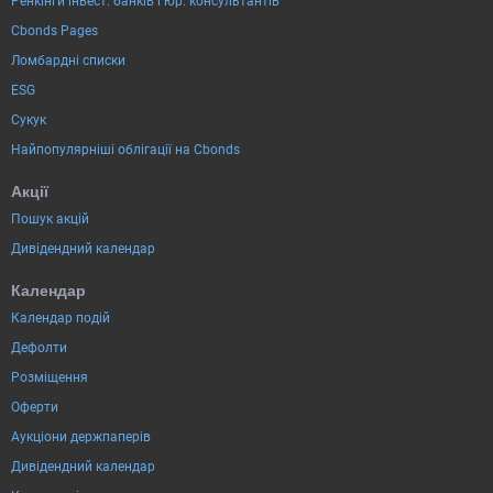
Ренкінги інвест. банків і юр. консультантів
Cbonds Pages
Ломбардні списки
ESG
Сукук
Найпопулярніші облігації на Cbonds
Акції
Пошук акцій
Дивідендний календар
Календар
Календар подій
Дефолти
Розміщення
Оферти
Аукціони держпаперів
Дивідендний календар