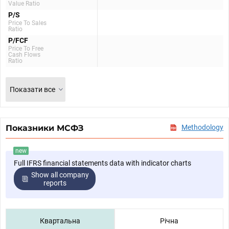
Value Ratio
P/S
Price To Sales
Ratio
P/FCF
Price To Free
Cash Flows
Ratio
Показати все
Показники МСФЗ
Methodology
new
Full IFRS financial statements data with indicator charts
Show all company
reports
Квартальна
Річна