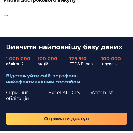
Умови дострокового викупу
***
Вивчити найповнішу базу даних
1 000 000
100 000
175 910
100 000
облігацій
акцій
ETF & Funds
індексів
Відстежуйте свій портфель
найефективнішим способом
Скринінг
Excel ADD-IN
Watchlist
облігацій
Отримати доступ