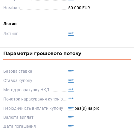
Номінал
50.000 EUR
Лістинг
Лістинг
***
Параметри грошового потоку
Базова ставка
***
Ставка купону
***
Метод розрахунку НКД
***
Початок нарахування купонів
***
Періодичність виплати купону
***
раз(и) на рік
Валюта виплат
***
Дата погашення
***