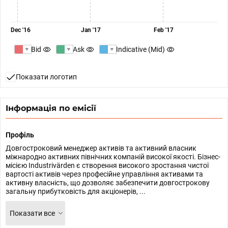
Dec '16
Jan '17
Feb '17
Bid
Ask
Indicative (Mid)
Показати логотип
Інформація по емісії
Профіль
Довгостроковий менеджер активів та активний власник
міжнародно активних північних компаній високої якості. Бізнес-
місією Industrivärden є створення високого зростання чистої
вартості активів через професійне управління активами та
активну власність, що дозволяє забезпечити довгострокову
загальну прибутковість для акціонерів, ...
Показати все