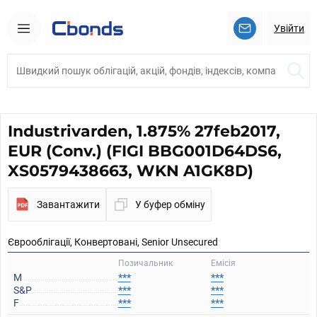
Увійти
Industrivarden, 1.875% 27feb2017,
EUR (Conv.) (FIGI BBG001D64DS6,
XS0579438663, WKN A1GK8D)
Завантажити
У буфер обміну
Єврооблігації, Конвертовані, Senior Unsecured
Позичальник
Емісія
M
***
***
S&P
***
***
F
***
***