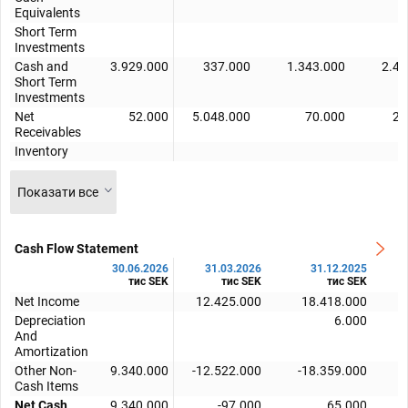
Equivalents
Short Term
Investments
Cash and
3.929.000
337.000
1.343.000
2.47
Short Term
Investments
Net
52.000
5.048.000
70.000
21
Receivables
Inventory
Показати все
Cash Flow Statement
30.06.2026
31.03.2026
31.12.2025
тис SEK
тис SEK
тис SEK
Net Income
12.425.000
18.418.000
Depreciation
6.000
And
Amortization
Other Non-
9.340.000
-12.522.000
-18.359.000
Cash Items
Net Cash
9.340.000
-97.000
65.000