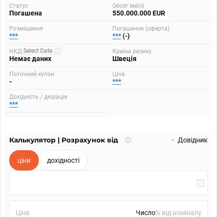
Статус
Обсяг емісії
Погашена
550.000.000 EUR
Розміщення
Погашення (оферта)
***
***
(-)
НКД
Країна ризику
Немає даних
Швеція
Поточний купон
Ціна
-
***
Дохідність / дюрація
***
Калькулятор | Розрахунок від
Що
Довідник
таке
калькулятор?
ціни
дохідності
Ціна
% від номіналу