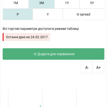
1М
3М
1Y
3Y
P
Y
G-spread
Всі торгові параметри доступні в режимі таблиці
Останні дані на
24.02.2017
Додати для порівняння
A-
A+