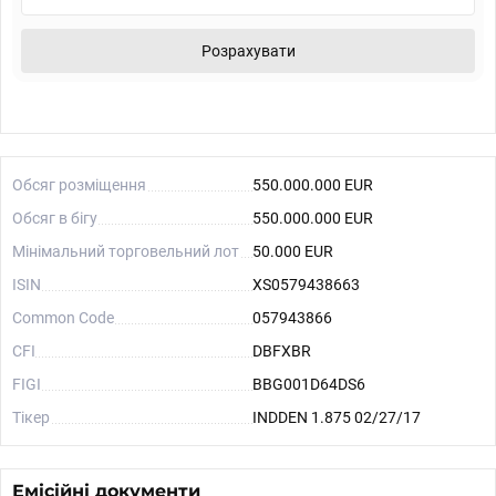
Розрахувати
Обсяг розміщення
550.000.000 EUR
Обсяг в бігу
550.000.000 EUR
Мінімальний торговельний лот
50.000 EUR
ISIN
XS0579438663
Common Code
057943866
CFI
DBFXBR
FIGI
BBG001D64DS6
Тікер
INDDEN 1.875 02/27/17
Емісійні документи