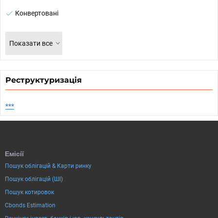
Конвертовані
Показати все
Реструктуризація
***
Емісії
Пошук облігацій & Карти ринку
Пошук облігацій (ШІ)
Пошук котировок
Cbonds Estimation