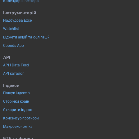
Календар інвестора
Інструментарій
Надбудова Excel
Watchlist
Віджети акцій та облігацій
Cbonds App
API
API і Data Feed
API каталог
Індекси
Пошук індексів
Сторінки країн
Створити індекс
Консенсус-прогнози
Макроекономіка
ETF та фонди