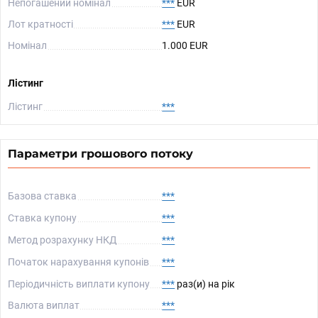
Непогашений номінал
***
EUR
Лот кратності
***
EUR
Номінал
1.000 EUR
Лістинг
Лістинг
***
Параметри грошового потоку
Базова ставка
***
Ставка купону
***
Метод розрахунку НКД
***
Початок нарахування купонів
***
Періодичність виплати купону
***
раз(и) на рік
Валюта виплат
***