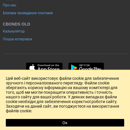
Про нас
Безпека проведення платежів
CBONDS OLD
Калькулятор
Пошук котировок
Цей веб-сайт використовує файли cookie для забезпечення
зручного і персоналізованого перегляду. Файли cookie
зберігають корисну інформацію на вашому комп'ютері для
того, щоб ми могли покращити оперативність і точність
нашого сайту для вашої роботи. У деяких випадках файли
cookie необхідні для забезпечення коректної роботи сайту.
Заходячи на даний сайт, ви погоджуєтеся на використання
файлів cookie.
Розміщення реклами
Зворотній зв'язок
Угода Користувача (pdf)
Ок
R
Copyright (c) 2004-2026 Cbonds