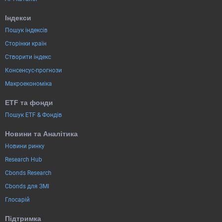
Індекси
Пошук індексів
Сторінки країн
Створити індекс
Консенсус-прогнози
Макроекономіка
ETF та фонди
Пошук ETF & Фондів
Новини та Аналітика
Новини ринку
Research Hub
Cbonds Research
Cbonds для ЗМІ
Глосарій
Підтримка