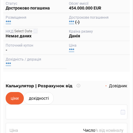
Статус
Обсяг емісії
Достроково погашена
454.000.000 EUR
Розміщення
Дострокове погашення
***
***
(-)
НКД
Країна ризику
Немає даних
Данія
Поточний купон
Ціна
-
***
Дохідність / дюрація
***
Калькулятор | Розрахунок від
Що
Довідник
таке
калькулятор?
ціни
дохідності
Ціна
% від номіналу