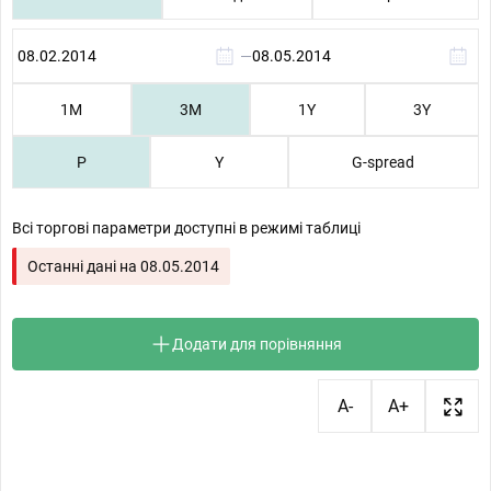
—
1М
3М
1Y
3Y
P
Y
G-spread
Всі торгові параметри доступні в режимі таблиці
Останні дані на
08.05.2014
Додати для порівняння
A-
A+