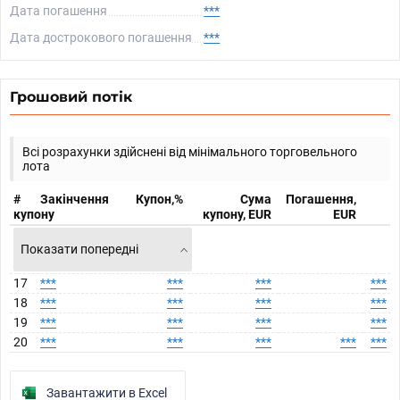
Дата погашення
***
Дата дострокового погашення
***
Грошовий потік
Всі розрахунки здійснені від мінімального торговельного
лота
#
Закінчення
Купон,%
Сума
Погашення,
купону
купону, EUR
EUR
Показати попередні
17
***
***
***
***
18
***
***
***
***
19
***
***
***
***
20
***
***
***
***
***
Завантажити в Excel