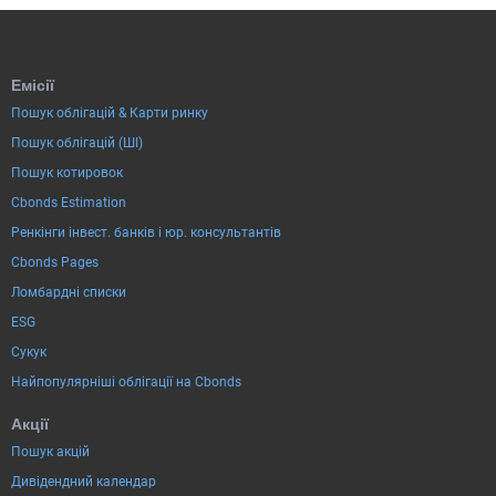
Емісії
Пошук облігацій & Карти ринку
Пошук облігацій (ШІ)
Пошук котировок
Cbonds Estimation
Ренкінги інвест. банків і юр. консультантів
Cbonds Pages
Ломбардні списки
ESG
Сукук
Найпопулярніші облігації на Cbonds
Акції
Пошук акцій
Дивідендний календар