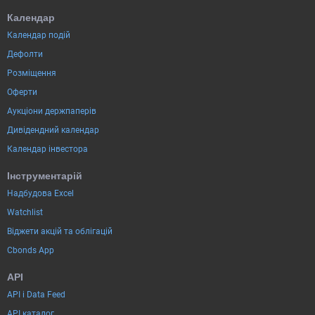
Календар
Календар подій
Дефолти
Розміщення
Оферти
Аукціони держпаперів
Дивідендний календар
Календар інвестора
Інструментарій
Надбудова Excel
Watchlist
Віджети акцій та облігацій
Cbonds App
API
API і Data Feed
API каталог