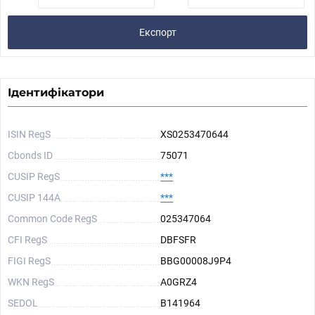
Експорт
Ідентифікатори
ISIN RegS
XS0253470644
Cbonds ID
75071
CUSIP RegS
***
CUSIP 144A
***
Common Code RegS
025347064
CFI RegS
DBFSFR
FIGI RegS
BBG00008J9P4
WKN RegS
A0GRZ4
SEDOL
B141964