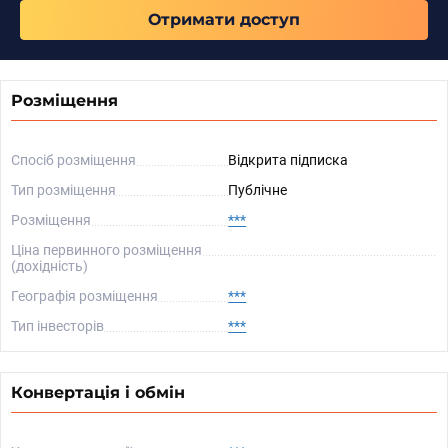
Отримати доступ
Розміщення
Спосіб розміщення
Відкрита підписка
Тип розміщення
Публічне
Розміщення
***
Ціна первинного розміщення
(дохідність)
Географія розміщення
***
Тип інвесторів
***
Конвертація і обмін