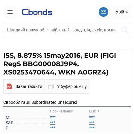
Увійти
ISS, 8.875% 15may2016, EUR (FIGI
RegS BBG00008J9P4,
XS0253470644, WKN A0GRZ4)
Завантажити
У буфер обміну
Єврооблігації, Subordinated Unsecured
Позичальник
Емісія
M
***
***
S&P
***
***
F
***
***