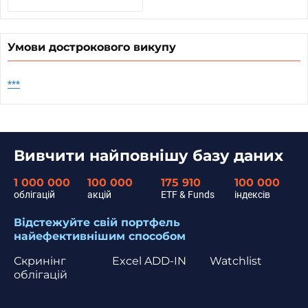
Умови дострокового викупу
***
Вивчити найповнішу базу даних
1 000 000
100 000
175 910
100 000
облігацій
акцій
ETF & Funds
індексів
Відстежуйте свій портфель
найефективнішим способом
Скринінг
Excel ADD-IN
Watchlist
облігацій