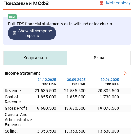
Показники МСФЗ
Methodology
new
Full IFRS financial statements data with indicator charts
Show all company
reports
Квартальна
Річна
Income Statement
31.12.2025
30.09.2025
30.06.2025
тис DKK
тис DKK
тис DKK
Revenue
21.535.500
21.535.500
20.806.500
2
Cost of
1.855.000
1.855.000
1.730.000
Revenue
Gross Profit
19.680.500
19.680.500
19.076.500
1
General And
Administrative
Expenses
Selling,
13.353.500
13.353.500
13.630.000
1