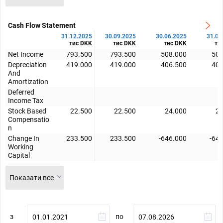
Cash Flow Statement
31.12.2025
30.09.2025
30.06.2025
31.03
тис DKK
тис DKK
тис DKK
ти
Net Income
793.500
793.500
508.000
508
Depreciation
419.000
419.000
406.500
406
And
Amortization
Deferred
Income Tax
Stock Based
22.500
22.500
24.000
24
Compensatio
n
Change In
233.500
233.500
-646.000
-64
Working
Capital
Показати все
з
по