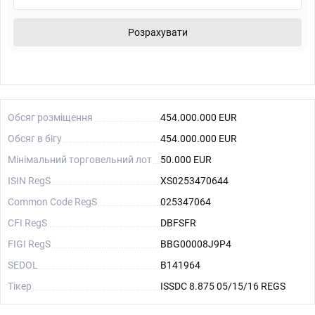
Розрахувати
Обсяг розміщення
454.000.000 EUR
Обсяг в бігу
454.000.000 EUR
Мінімальний торговельний лот
50.000 EUR
ISIN RegS
XS0253470644
Common Code RegS
025347064
CFI RegS
DBFSFR
FIGI RegS
BBG00008J9P4
SEDOL
B141964
Тікер
ISSDC 8.875 05/15/16 REGS