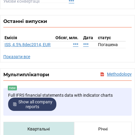
Умови конвертації
***
Останні випуски
Емісія
Обсяг, млн.
Дата
статус
ISS, 4.5% 8dec2014, EUR
***
***
Погашена
Показати все
Мультиплікатори
Methodology
new
Full IFRS financial statements data with indicator charts
Show all company
reports
Квартальні
Річні