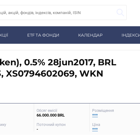
КЦІЇ
ETF ТА ФОНДИ
КАЛЕНДАР
ІНДЕКС
n), 0.5% 28jun2017, BRL
3, XS0794602069, WKN
Обсяг емісії
Розміщення
66.000.000 BRL
***
зику
Поточний купон
Ціна
-
***