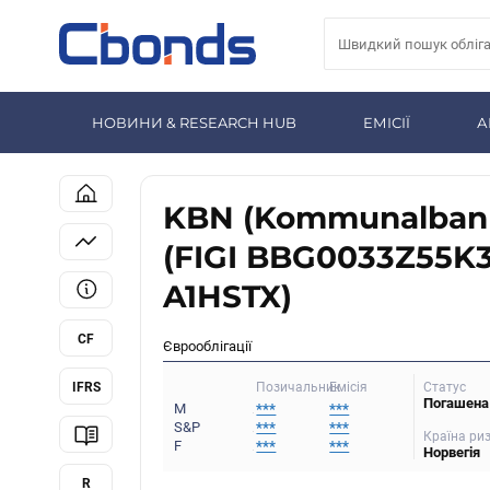
НОВИНИ & RESEARCH HUB
ЕМІСІЇ
А
KBN (Kommunalbanke
(FIGI BBG0033Z55K
A1HSTX)
CF
Єврооблігації
IFRS
Статус
Позичальник
Емісія
Погашена
M
***
***
S&P
***
***
Країна ри
F
***
***
Норвегія
R