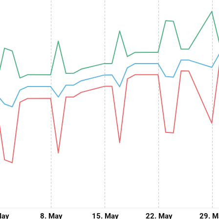
May
8. May
15. May
22. May
29. M