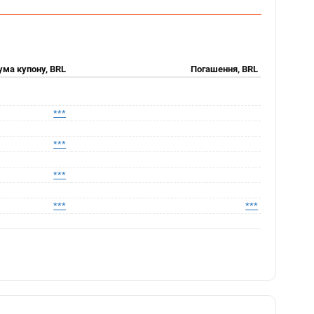
ума купону, BRL
Погашення, BRL
***
***
***
***
***