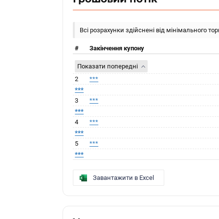
Всі розрахунки здійснені від мінімального то
#
Закінчення купону
Показати попередні
2
***
***
3
***
***
4
***
***
5
***
***
Завантажити в Excel