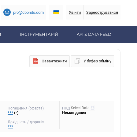
pro@cbonds.com
Увійти
Зареєструватися
И
ІНСТРУМЕНТАРІЙ
API & DATA FEED
Завантажити
У буфер обміну
Погашення (оферта)
НКД
***
(-)
Немає даних
Дохідність / дюрація
***