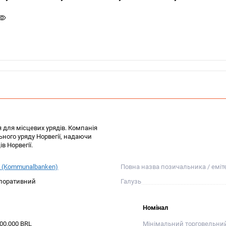
 для місцевих урядів. Компанія
ного уряду Норвегії, надаючи
в Норвегії.
 (Kommunalbanken)
Повна назва позичальника / еміт
поративний
Галузь
Номінал
000.000 BRL
Мінімальний торговельни