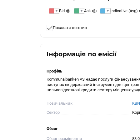
Bid
Ask
Indicative (Avg)
Показати логотип
Інформація по емісії
Профіль
Kommunalbanken AS надає послуги фінансування
виступає як державний інструмент для централь
низьковідсоткові кредити сектору місцевих уряді
Позичальник
KBN
Сектор
Кор
Обсяг
Обсяг розміщення
83.