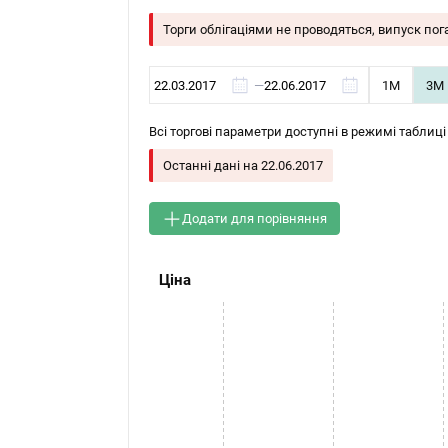
Торги облігаціями не проводяться, випуск по
—
1М
3М
Всі торгові параметри доступні в режимі таблиці
Останні дані на
22.06.2017
Додати для порівняння
Ціна