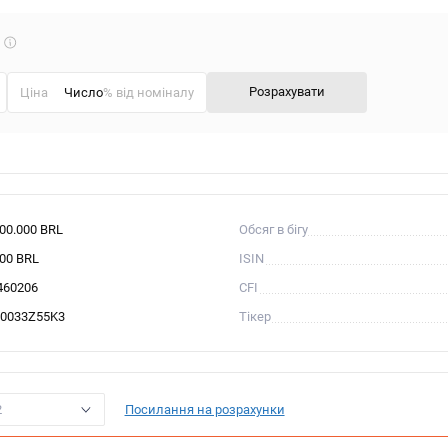
Що
таке
калькулятор?
Розрахувати
Ціна
% від номіналу
000.000 BRL
Обсяг в бігу
000 BRL
ISIN
460206
CFI
0033Z55K3
Тікер
2
Посилання на розрахунки