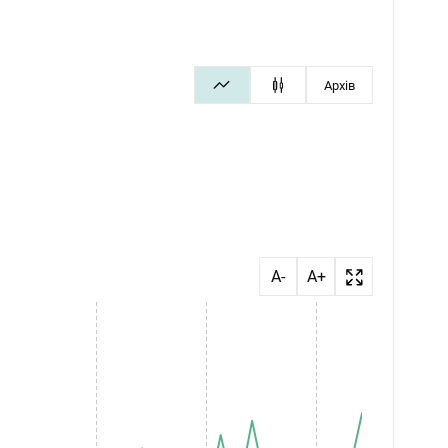
Архів
A-
A+