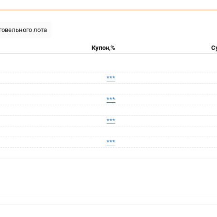
рговельного лота
Купон,%
С
***
***
***
***