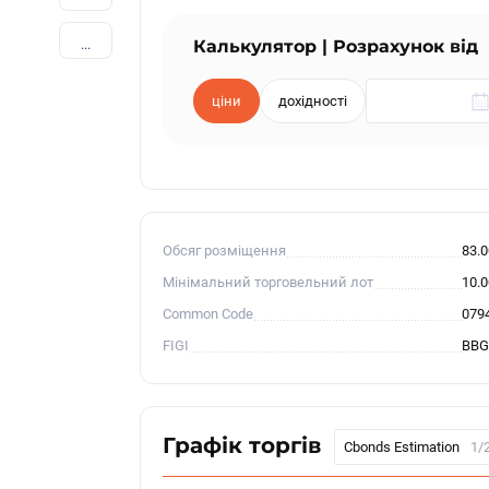
...
Калькулятор | Розрахунок від
ціни
дохідності
Обсяг розміщення
83.
Мінімальний торговельний лот
10.
Common Code
079
FIGI
BBG
Графік торгів
Cbonds Estimation
1/