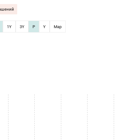
гашений
1Y
3Y
P
Y
Map