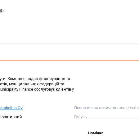
луги. Компанія надає фінансування та
етів, муніципальних федерацій та
icipality Finance обслуговує клієнтів у
arahoitus Oyj
Повна назва позичальника / еміт
поративний
Галузь
Номінал