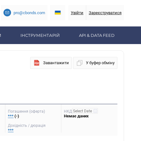
pro@cbonds.com
Увійти
Зареєструватися
И
ІНСТРУМЕНТАРІЙ
API & DATA FEED
Завантажити
У буфер обміну
Погашення (оферта)
НКД
***
(-)
Немає даних
Дохідність / дюрація
***