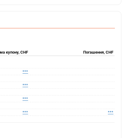
ма купону, CHF
Погашення, CHF
***
***
***
***
***