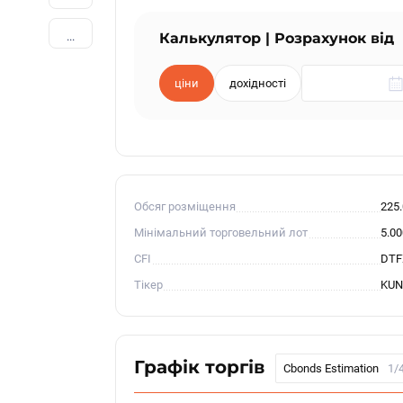
...
Калькулятор | Розрахунок від
ціни
дохідності
Обсяг розміщення
225
Мінімальний торговельний лот
5.0
CFI
DTF
Тікер
KUN
Графік торгів
Cbonds Estimation
1/