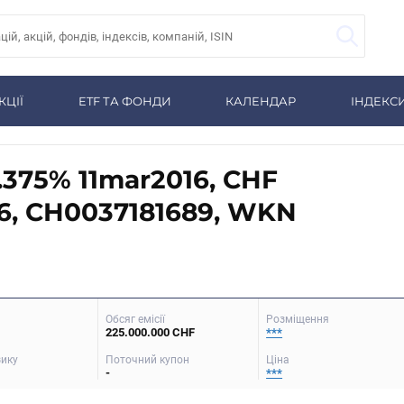
КЦІЇ
ETF ТА ФОНДИ
КАЛЕНДАР
ІНДЕКС
2.375% 11mar2016, CHF
6, CH0037181689, WKN
Обсяг емісії
Розміщення
225.000.000 CHF
***
зику
Поточний купон
Ціна
-
***