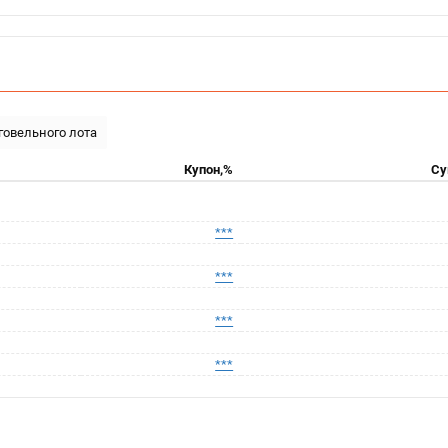
рговельного лота
Купон,%
Су
***
***
***
***