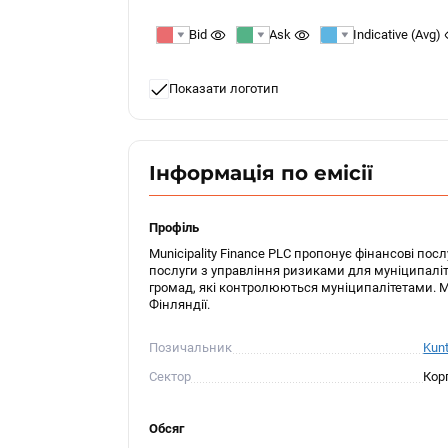
Bid
Ask
Indicative (Avg)
Показати логотип
Інформація по емісії
Профіль
Municipality Finance PLC пропонує фінансові пос
послуги з управління ризиками для муніципаліт
громад, які контролюються муніципалітетами. Mun
Фінляндії.
Позичальник
Kunt
Сектор
Кор
Обсяг