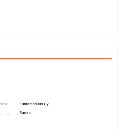
ента
Kuntarahoitus Oyj
Банки