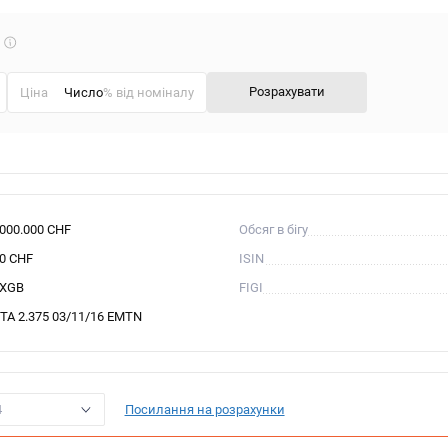
Що
таке
калькулятор?
Розрахувати
Ціна
% від номіналу
.000.000 CHF
Обсяг в бігу
00 CHF
ISIN
XGB
FIGI
TA 2.375 03/11/16 EMTN
4
Посилання на розрахунки