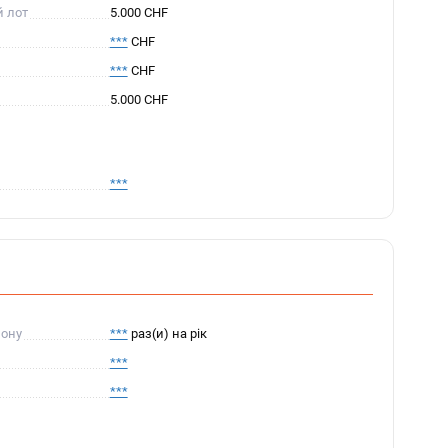
й лот
5.000 CHF
***
CHF
***
CHF
5.000 CHF
***
пону
***
раз(и) на рік
***
***