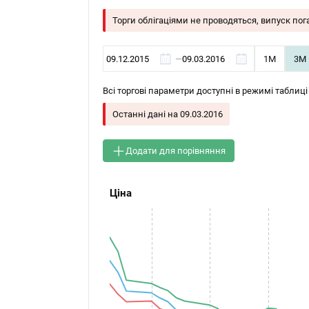
Торги облігаціями не проводяться, випуск по
—
1М
3М
Всі торгові параметри доступні в режимі таблиці
Останні дані на
09.03.2016
Додати для порівняння
Ціна