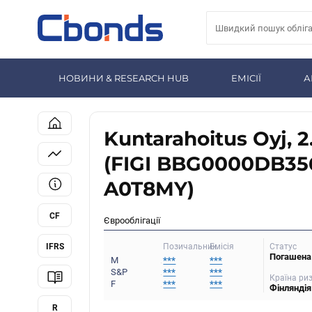
НОВИНИ & RESEARCH HUB
ЕМІСІЇ
А
Kuntarahoitus Oyj, 
(FIGI BBG0000DB35
A0T8MY)
CF
Єврооблігації
IFRS
Статус
Позичальник
Емісія
Погашена
M
***
***
S&P
***
***
Країна ри
F
***
***
Фінляндія
R