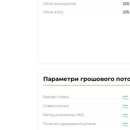
Обсяг розміщення
225
Обсяг в бігу
225
Параметри грошового пот
Базова ставка
***
Ставка купону
***
Метод розрахунку НКД
***
Початок нарахування купонів
***