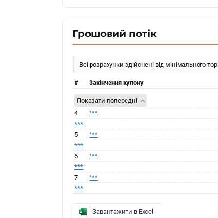
Грошовий потік
Всі розрахунки здійснені від мінімального то
#
Закінчення купону
Показати попередні
4
***
***
5
***
***
6
***
***
7
***
***
Завантажити в Excel