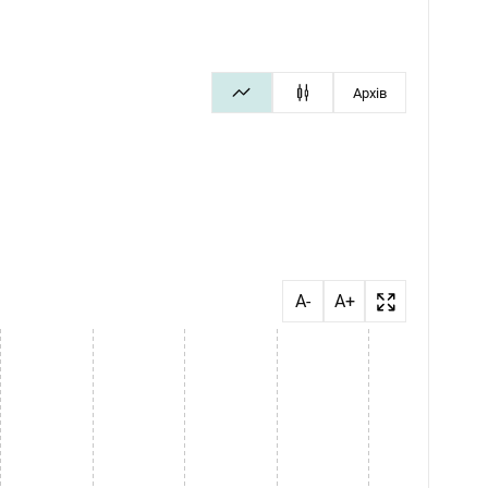
Архів
A-
A+