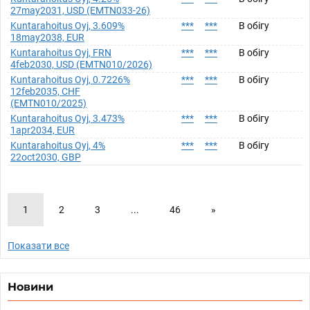
27may2031, USD (EMTN033-26)
Kuntarahoitus Oyj, 3.609%
***
***
В обігу
18may2038, EUR
Kuntarahoitus Oyj, FRN
***
***
В обігу
4feb2030, USD (EMTN010/2026)
Kuntarahoitus Oyj, 0.7226%
***
***
В обігу
12feb2035, CHF
(EMTN010/2025)
Kuntarahoitus Oyj, 3.473%
***
***
В обігу
1apr2034, EUR
Kuntarahoitus Oyj, 4%
***
***
В обігу
22oct2030, GBP
1
2
3
...
46
»
Показати все
Новини