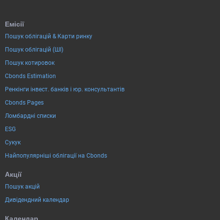
Емісії
Пошук облігацій & Карти ринку
Пошук облігацій (ШІ)
Пошук котировок
Cbonds Estimation
Ренкінги інвест. банків і юр. консультантів
Cbonds Pages
Ломбардні списки
ESG
Сукук
Найпопулярніші облігації на Cbonds
Акції
Пошук акцій
Дивідендний календар
Календар