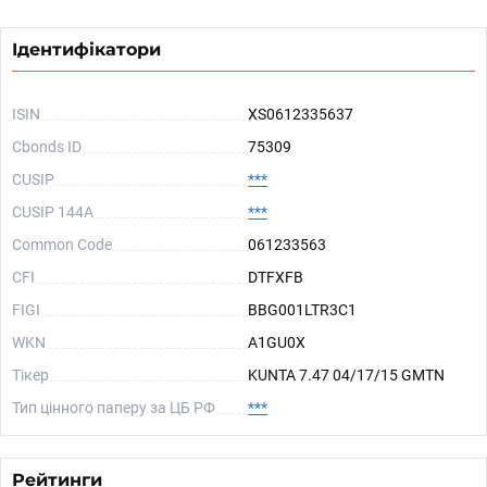
Ідентифікатори
ISIN
XS0612335637
Cbonds ID
75309
CUSIP
***
CUSIP 144A
***
Common Code
061233563
CFI
DTFXFB
FIGI
BBG001LTR3C1
WKN
A1GU0X
Тікер
KUNTA 7.47 04/17/15 GMTN
Тип цінного паперу за ЦБ РФ
***
Рейтинги