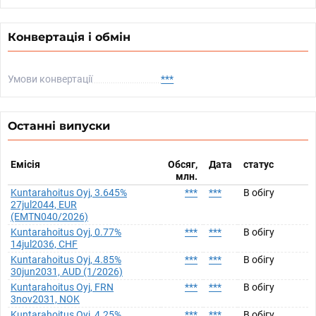
Конвертація і обмін
Умови конвертації
***
Останні випуски
Емісія
Обсяг,
Дата
статус
млн.
Kuntarahoitus Oyj, 3.645%
***
***
В обігу
27jul2044, EUR
(EMTN040/2026)
Kuntarahoitus Oyj, 0.77%
***
***
В обігу
14jul2036, CHF
Kuntarahoitus Oyj, 4.85%
***
***
В обігу
30jun2031, AUD (1/2026)
Kuntarahoitus Oyj, FRN
***
***
В обігу
3nov2031, NOK
Kuntarahoitus Oyj, 4.25%
***
***
В обігу