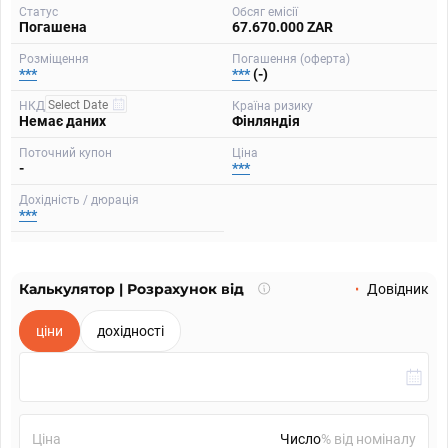
Статус
Обсяг емісії
Погашена
67.670.000 ZAR
Розміщення
Погашення (оферта)
***
***
(-)
НКД
Країна ризику
Немає даних
Фінляндія
Поточний купон
Ціна
-
***
Дохідність / дюрація
***
Калькулятор | Розрахунок від
Що
Довідник
таке
калькулятор?
ціни
дохідності
Ціна
% від номіналу