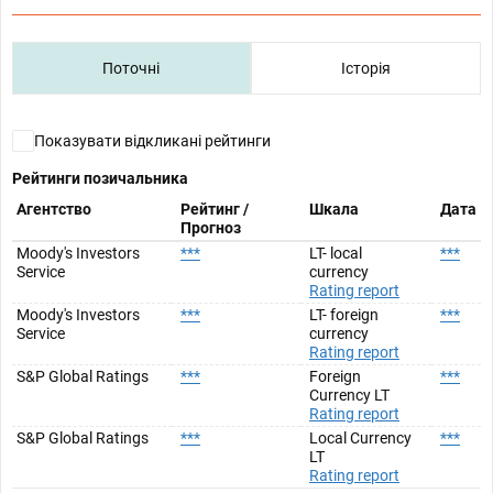
Поточні
Історія
Показувати відкликані рейтинги
Рейтинги позичальника
Агентство
Рейтинг /
Шкала
Дата
Прогноз
Moody's Investors
***
LT- local
***
Service
currency
Rating report
Moody's Investors
***
LT- foreign
***
Service
currency
Rating report
S&P Global Ratings
***
Foreign
***
Currency LT
Rating report
S&P Global Ratings
***
Local Currency
***
LT
Rating report