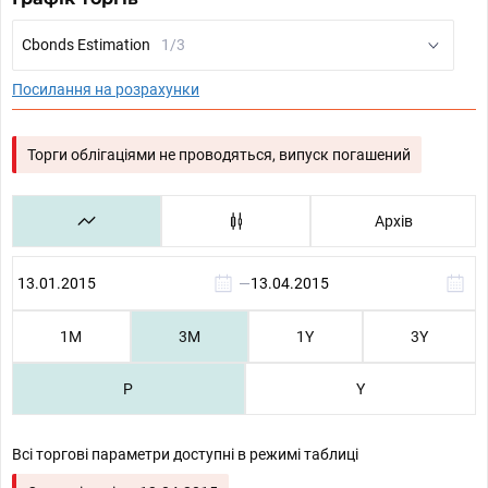
Cbonds Estimation
1/3
Посилання на розрахунки
Торги облігаціями не проводяться, випуск погашений
Архів
—
1М
3М
1Y
3Y
P
Y
Всі торгові параметри доступні в режимі таблиці