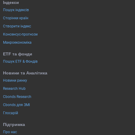
Індекси
Пошук індексів
Сторінки країн
Створити індекс
Консенсус-прогнози
Макроекономіка
ETF та фонди
Пошук ETF & Фондів
Новини та Аналітика
Новини ринку
Research Hub
Cbonds Research
Cbonds для ЗМІ
Глосарій
Підтримка
Про нас