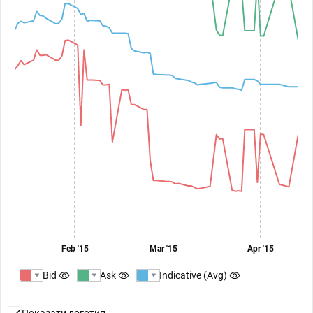
Feb '15
Mar '15
Apr '15
Bid
Ask
Indicative (Avg)