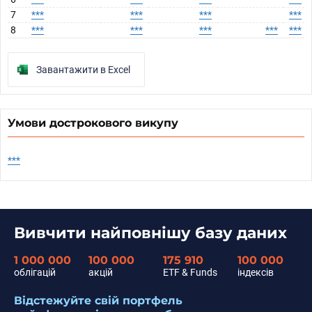
7
***
***
***
***
8
***
***
***
***
***
Завантажити в Excel
Умови дострокового викупу
***
Вивчити найповнішу базу даних
1 000 000
100 000
175 910
100 000
облігацій
акцій
ETF & Funds
індексів
Відстежуйте свій портфель