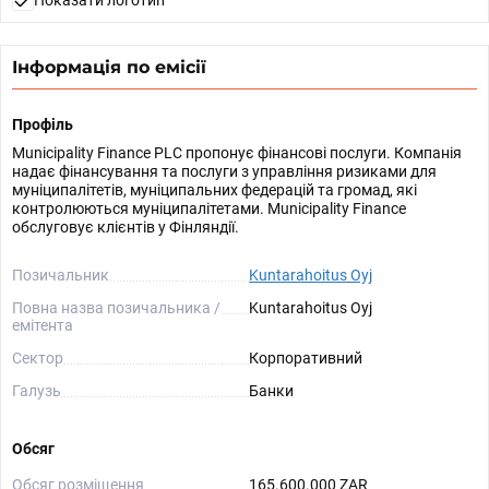
Показати логотип
Інформація по емісії
Профіль
Municipality Finance PLC пропонує фінансові послуги. Компанія
надає фінансування та послуги з управління ризиками для
муніципалітетів, муніципальних федерацій та громад, які
контролюються муніципалітетами. Municipality Finance
обслуговує клієнтів у Фінляндії.
Позичальник
Kuntarahoitus Oyj
Повна назва позичальника /
Kuntarahoitus Oyj
емітента
Сектор
Корпоративний
Галузь
Банки
Обсяг
Обсяг розміщення
165.600.000 ZAR