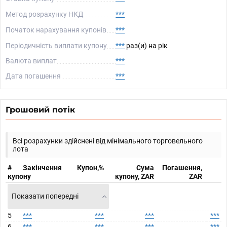
Метод розрахунку НКД
***
Початок нарахування купонів
***
Періодичність виплати купону
***
раз(и) на рік
Валюта виплат
***
Дата погашення
***
Грошовий потік
Всі розрахунки здійснені від мінімального торговельного
лота
#
Закінчення
Купон,%
Сума
Погашення,
купону
купону, ZAR
ZAR
Показати попередні
5
***
***
***
***
6
***
***
***
***