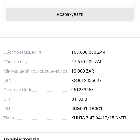
Розрахувати
Обсяг розміщення
165.600.000 ZAR
Обсяг в бігу
67.670.000 ZAR
Мінімальний торговельний лот
10.000 ZAR
ISIN
XS0612335637
Common Code
061233563
CFI
DTFXFB
FIGI
BBG001LTR3C1
Тікер
KUNTA 7.47 04/17/15 GMTN
Графік торгів