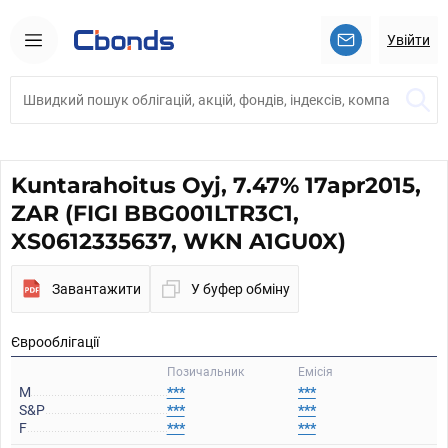
Увійти
Kuntarahoitus Oyj, 7.47% 17apr2015,
ZAR (FIGI BBG001LTR3C1,
XS0612335637, WKN A1GU0X)
Завантажити
У буфер обміну
Єврооблігації
Позичальник
Емісія
M
***
***
S&P
***
***
F
***
***