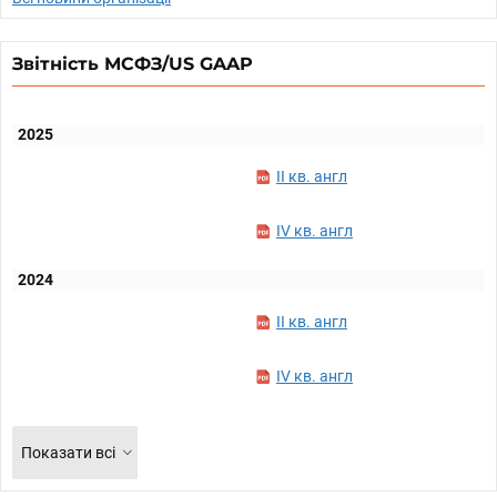
Звітність МСФЗ/US GAAP
2025
II кв. англ
IV кв. англ
2024
II кв. англ
IV кв. англ
Показати всі