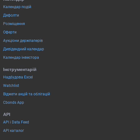
Календар подій
Дефолти
Розміщення
Оферти
Аукціони держпаперів
Дивідендний календар
Календар інвестора
Інструментарій
Надбудова Excel
Watchlist
Віджети акцій та облігацій
Cbonds App
API
API і Data Feed
API каталог