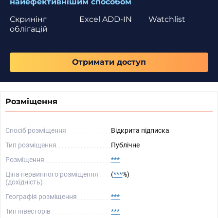
найефективнішим способом
Скринінг
Excel ADD-IN
Watchlist
облігацій
Отримати доступ
Розміщення
Спосіб розміщення
Відкрита підписка
Тип розміщення
Публічне
Розміщення
***
Ціна первинного розміщення
(
***
%)
(дохідність)
Географія розміщення
***
Тип інвесторів
***