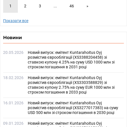
1
2
3
...
46
»
Показати все
Новини
20.05.2026
Новий випуск: емітент Kuntarahoitus Oyj
розмістив єврооблігації (XS3388204458) зі
ставкою купону 4.25% на суму USD 1000 млн зі
строком погашення в 2031 році
18.02.2026
Новий випуск: емітент Kuntarahoitus Oyj
розмістив єврооблігації (XS3303588829) зі
ставкою купону 2.75% на суму EUR 1000 млн зі
строком погашення в 2033 році
16.01.2026
Новий випуск: емітент Kuntarahoitus Oyj
розмістив єврооблігації (XS3277017383) на суму
USD 500 млн зі строком погашення в 2030 році
09.01.2026
Новий випуск: емітент Kuntarahoitus Oyj