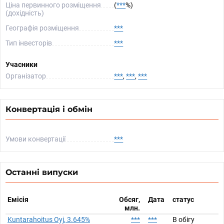
Ціна первинного розміщення
(
***
%)
(дохідність)
Географія розміщення
***
Тип інвесторів
***
Учасники
Організатор
***
,
***
,
***
Конвертація і обмін
Умови конвертації
***
Останні випуски
Емісія
Обсяг,
Дата
статус
млн.
Kuntarahoitus Oyj, 3.645%
***
***
В обігу