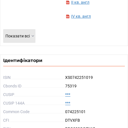
II кв. англ
IV кв. англ
Показати всі
Ідентифікатори
ISIN
XS0742251019
Cbonds ID
75319
CUSIP
***
CUSIP 144A
***
Common Code
074225101
CFI
DTVXFB