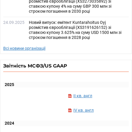
розмістив єврооблігації (XS3273035892) зі
ставкою купону 4% на суму GBP 300 млн зі
строком погашення в 2030 році
24.09.2025
Новий випуск: емітент Kuntarahoitus Oyj
розмістив єврооблігації (XS3191626152) зі
ставкою купону 3.625% на суму USD 1500 млн зі
строком погашення в 2028 році
Всі новини організації
Звітність МСФЗ/US GAAP
2025
II кв. англ
IV кв. англ
2024