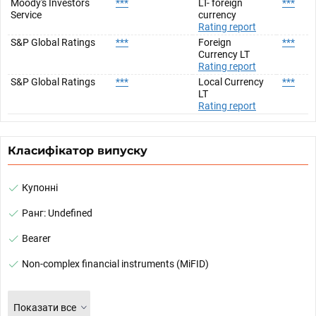
Moody's Investors
***
LT- foreign
***
Service
currency
Rating report
S&P Global Ratings
***
Foreign
***
Currency LT
Rating report
S&P Global Ratings
***
Local Currency
***
LT
Rating report
Класифікатор випуску
Купонні
Ранг: Undefined
Bearer
Non-complex financial instruments (MiFID)
Показати все