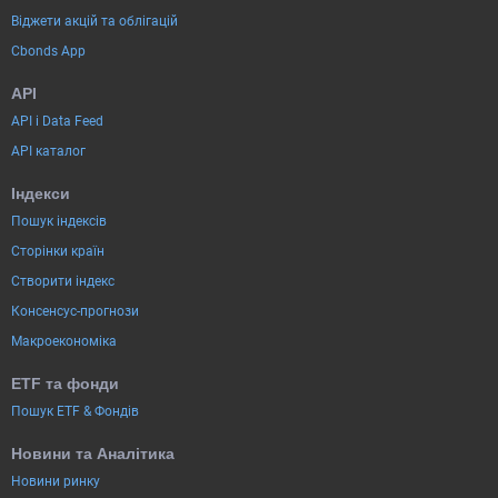
Віджети акцій та облігацій
Cbonds App
API
API і Data Feed
API каталог
Індекси
Пошук індексів
Сторінки країн
Створити індекс
Консенсус-прогнози
Макроекономіка
ETF та фонди
Пошук ETF & Фондів
Новини та Аналітика
Новини ринку