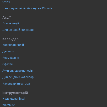
Сукук
Найпопулярніші облігації на Cbonds
Акції
Пошук акцій
Дивідендний календар
Календар
Календар подій
Дефолти
Розміщення
Оферти
Аукціони держпаперів
Дивідендний календар
Календар інвестора
Інструментарій
Надбудова Excel
Watchlist