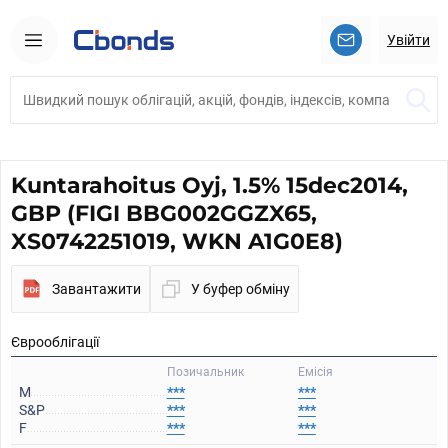
Увійти
Kuntarahoitus Oyj, 1.5% 15dec2014,
GBP (FIGI BBG002GGZX65,
XS0742251019, WKN A1G0E8)
Завантажити
У буфер обміну
Єврооблігації
Позичальник
Емісія
M
***
***
S&P
***
***
F
***
***