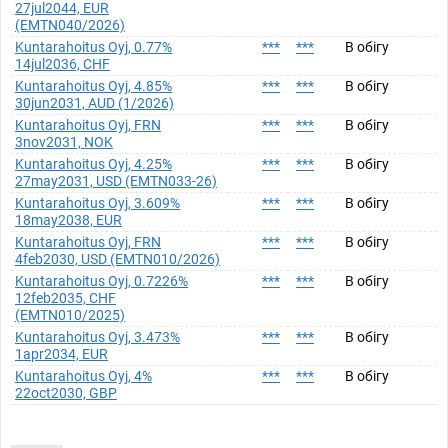
27jul2044, EUR
(EMTN040/2026)
Kuntarahoitus Oyj, 0.77%
***
***
В обігу
14jul2036, CHF
Kuntarahoitus Oyj, 4.85%
***
***
В обігу
30jun2031, AUD (1/2026)
Kuntarahoitus Oyj, FRN
***
***
В обігу
3nov2031, NOK
Kuntarahoitus Oyj, 4.25%
***
***
В обігу
27may2031, USD (EMTN033-26)
Kuntarahoitus Oyj, 3.609%
***
***
В обігу
18may2038, EUR
Kuntarahoitus Oyj, FRN
***
***
В обігу
4feb2030, USD (EMTN010/2026)
Kuntarahoitus Oyj, 0.7226%
***
***
В обігу
12feb2035, CHF
(EMTN010/2025)
Kuntarahoitus Oyj, 3.473%
***
***
В обігу
1apr2034, EUR
Kuntarahoitus Oyj, 4%
***
***
В обігу
22oct2030, GBP