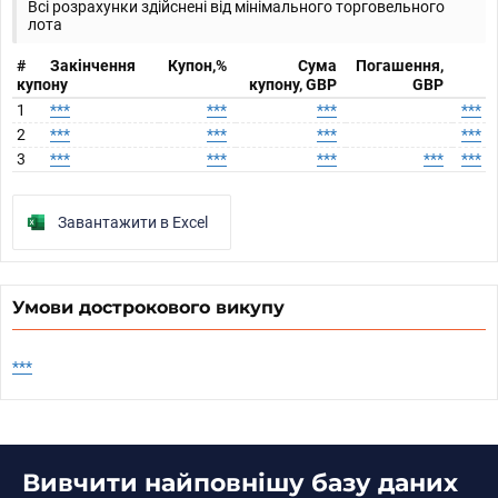
Всі розрахунки здійснені від мінімального торговельного
лота
#
Закінчення
Купон,%
Сума
Погашення,
купону
купону, GBP
GBP
1
***
***
***
***
2
***
***
***
***
3
***
***
***
***
***
Завантажити в Excel
Умови дострокового викупу
***
Вивчити найповнішу базу даних