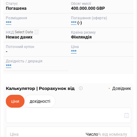
Статус
Обсяг емісії
Погашена
400.000.000 GBP
Розміщення
Погашення (оферта)
***
***
(-)
НКД
Країна ризику
Немає даних
Фінляндія
Поточний купон
Ціна
-
***
Дохідність / дюрація
***
Калькулятор | Розрахунок від
Що
Довідник
таке
калькулятор?
ціни
дохідності
Ціна
% від номіналу