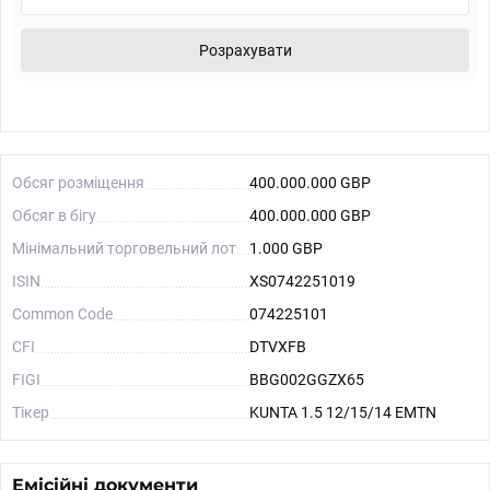
Розрахувати
Обсяг розміщення
400.000.000 GBP
Обсяг в бігу
400.000.000 GBP
Мінімальний торговельний лот
1.000 GBP
ISIN
XS0742251019
Common Code
074225101
CFI
DTVXFB
FIGI
BBG002GGZX65
Тікер
KUNTA 1.5 12/15/14 EMTN
Емісійні документи