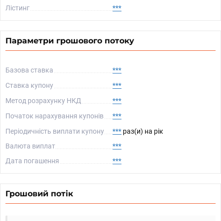
Лістинг
***
Параметри грошового потоку
Базова ставка
***
Ставка купону
***
Метод розрахунку НКД
***
Початок нарахування купонів
***
Періодичність виплати купону
***
раз(и) на рік
Валюта виплат
***
Дата погашення
***
Грошовий потік