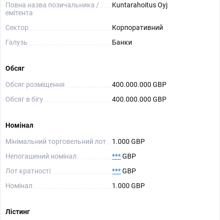
Повна назва позичальника /
Kuntarahoitus Oyj
емітента
Сектор
Корпоративний
Галузь
Банки
Обсяг
Обсяг розміщення
400.000.000 GBP
Обсяг в бігу
400.000.000 GBP
Номінал
Мінімальний торговельний лот
1.000 GBP
Непогашений номінал
***
GBP
Лот кратності
***
GBP
Номінал
1.000 GBP
Лістинг