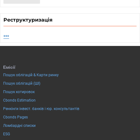
Реструктуризація
***
Емісії
Пошук облігацій & Карти ринку
Пошук облігацій (ШІ)
Пошук котировок
Cbonds Estimation
Ренкінги інвест. банків і юр. консультантів
Cbonds Pages
Ломбардні списки
ESG