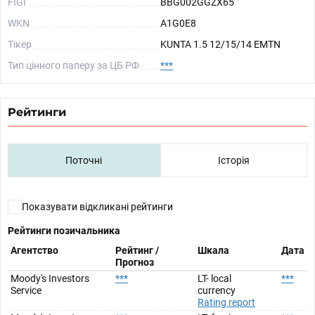
FIGI
BBG002GGZX65
WKN
A1G0E8
Тікер
KUNTA 1.5 12/15/14 EMTN
Тип цінного паперу за ЦБ РФ
***
Рейтинги
Поточні
Історія
Показувати відкликані рейтинги
Рейтинги позичальника
Агентство
Рейтинг /
Шкала
Дата
Прогноз
Moody's Investors
***
LT- local
***
Service
currency
Rating report