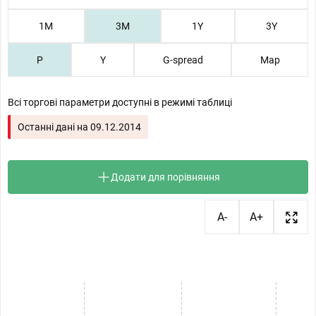
1М
3М
1Y
3Y
P
Y
G-spread
Map
Всі торгові параметри доступні в режимі таблиці
Останні дані на
09.12.2014
Додати для порівняння
A-
A+