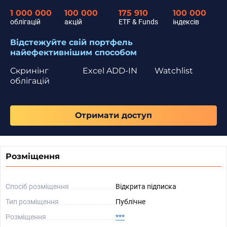
1 000 000
100 000
175 910
100 000
облігацій
акцій
ETF & Funds
індексів
Відстежуйте свій портфель
найефективнішим способом
Скринінг
Excel ADD-IN
Watchlist
облігацій
Отримати доступ
Розміщення
Спосіб розміщення
Відкрита підписка
Тип розміщення
Публічне
Розміщення
***