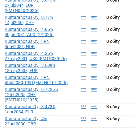
Kuntarahoitus Oyj, 3.645%
***
***
В обігу
27jul2044, EUR
(EMTN040/2026)
Kuntarahoitus Oyj, 0.77%
***
***
В обігу
14jul2036, CHF
Kuntarahoitus Oyj, 4.85%
***
***
В обігу
30jun2031, AUD (1/2026)
Kuntarahoitus Oyj, FRN
***
***
В обігу
3nov2031, NOK
Kuntarahoitus Oyj, 4.25%
***
***
В обігу
27may2031, USD (EMTN033-26)
Kuntarahoitus Oyj, 3.609%
***
***
В обігу
18may2038, EUR
Kuntarahoitus Oyj, FRN
***
***
В обігу
4feb2030, USD (EMTN010/2026)
Kuntarahoitus Oyj, 0.7226%
***
***
В обігу
12feb2035, CHF
(EMTN010/2025)
Kuntarahoitus Oyj, 3.473%
***
***
В обігу
1apr2034, EUR
Kuntarahoitus Oyj, 4%
***
***
В обігу
22oct2030, GBP