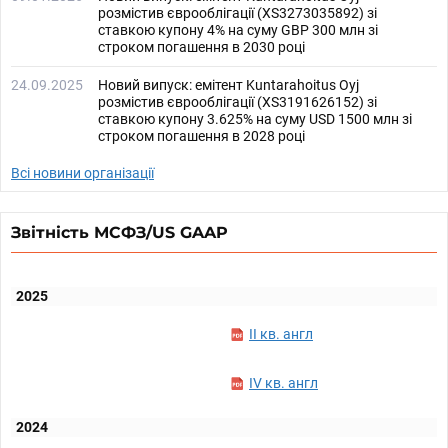
розмістив єврооблігації (XS3273035892) зі
ставкою купону 4% на суму GBP 300 млн зі
строком погашення в 2030 році
24.09.2025
Новий випуск: емітент Kuntarahoitus Oyj
розмістив єврооблігації (XS3191626152) зі
ставкою купону 3.625% на суму USD 1500 млн зі
строком погашення в 2028 році
Всі новини організації
Звітність МСФЗ/US GAAP
2025
II кв. англ
IV кв. англ
2024