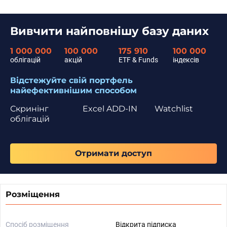
Вивчити найповнішу базу даних
1 000 000
100 000
175 910
100 000
облігацій
акцій
ETF & Funds
індексів
Відстежуйте свій портфель
найефективнішим способом
Скринінг
Excel ADD-IN
Watchlist
облігацій
Отримати доступ
Розміщення
Спосіб розміщення
Відкрита підписка