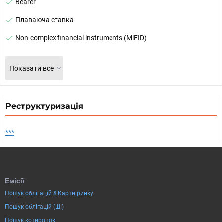
Bearer
Плаваюча ставка
Non-complex financial instruments (MiFID)
Показати все
Реструктуризація
***
Емісії
Пошук облігацій & Карти ринку
Пошук облігацій (ШІ)
Пошук котировок