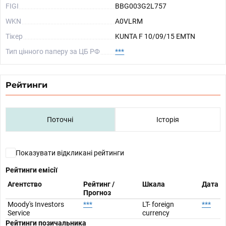
FIGI
BBG003G2L757
WKN
A0VLRM
Тікер
KUNTA F 10/09/15 EMTN
Тип цінного паперу за ЦБ РФ
***
Рейтинги
Поточні
Історія
Показувати відкликані рейтинги
Рейтинги емісії
Агентство
Рейтинг /
Шкала
Дата
Прогноз
Moody's Investors
***
LT- foreign
***
Service
currency
Рейтинги позичальника