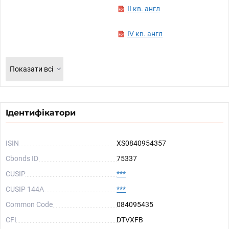
II кв. англ
IV кв. англ
Показати всі
Ідентифікатори
ISIN
XS0840954357
Cbonds ID
75337
CUSIP
***
CUSIP 144A
***
Common Code
084095435
CFI
DTVXFB