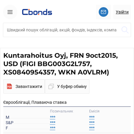
Увійти
Kuntarahoitus Oyj, FRN 9oct2015,
USD (FIGI BBG003G2L757,
XS0840954357, WKN A0VLRM)
Завантажити
У буфер обміну
Єврооблігації, Плаваюча ставка
Позичальник
Емісія
M
***
***
S&P
***
***
F
***
***