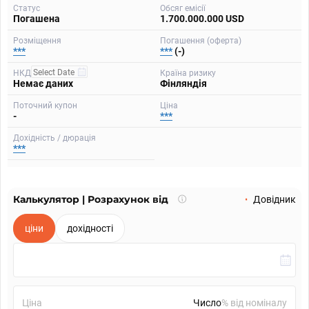
Статус
Обсяг емісії
Погашена
1.700.000.000 USD
Розміщення
Погашення (оферта)
***
***
(-)
НКД
Країна ризику
Немає даних
Фінляндія
Поточний купон
Ціна
-
***
Дохідність / дюрація
***
Калькулятор | Розрахунок від
Що
Довідник
таке
калькулятор?
ціни
дохідності
Ціна
% від номіналу