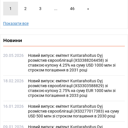
1
2
3
...
46
»
Показати все
Новини
20.05.2026
Новий випуск: емітент Kuntarahoitus Oyj
розмістив єврооблігації (XS3388204458) зі
ставкою купону 4.25% на суму USD 1000 млн зі
строком погашення в 2031 році
18.02.2026
Новий випуск: емітент Kuntarahoitus Oyj
розмістив єврооблігації (XS3303588829) зі
ставкою купону 2.75% на суму EUR 1000 млн зі
строком погашення в 2033 році
16.01.2026
Новий випуск: емітент Kuntarahoitus Oyj
розмістив єврооблігації (XS3277017383) на суму
USD 500 млн зі строком погашення в 2030 році
09.01.2026
Новий випуск: емітент Kuntarahoitus Oyj