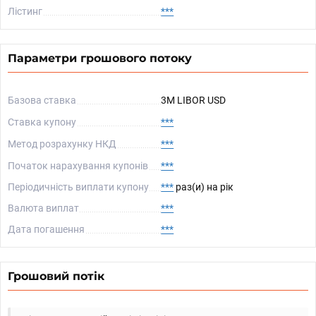
Лістинг
***
Параметри грошового потоку
Базова ставка
3M LIBOR USD
Ставка купону
***
Метод розрахунку НКД
***
Початок нарахування купонів
***
Періодичність виплати купону
***
раз(и) на рік
Валюта виплат
***
Дата погашення
***
Грошовий потік