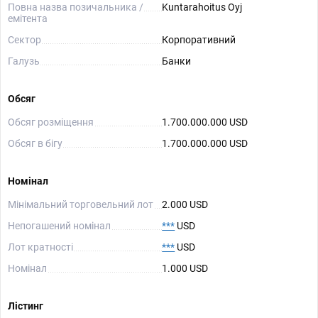
Повна назва позичальника /
Kuntarahoitus Oyj
емітента
Сектор
Корпоративний
Галузь
Банки
Обсяг
Обсяг розміщення
1.700.000.000 USD
Обсяг в бігу
1.700.000.000 USD
Номінал
Мінімальний торговельний лот
2.000 USD
Непогашений номінал
***
USD
Лот кратності
***
USD
Номінал
1.000 USD
Лістинг