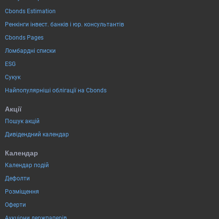
Cbonds Estimation
Ренкінги інвест. банків і юр. консультантів
Cbonds Pages
Ломбардні списки
ESG
Сукук
Найпопулярніші облігації на Cbonds
Акції
Пошук акцій
Дивідендний календар
Календар
Календар подій
Дефолти
Розміщення
Оферти
Аукціони держпаперів