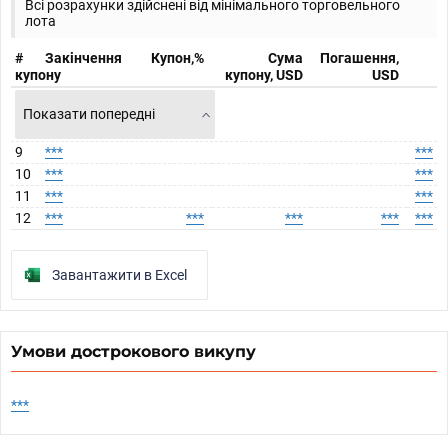
Всі розрахунки здійснені від мінімального торговельного
лота
#
Закінчення
Купон,%
Сума
Погашення,
купону
купону, USD
USD
Показати попередні
9
***
***
10
***
***
11
***
***
12
***
***
***
***
***
Завантажити в Excel
Умови дострокового викупу
***