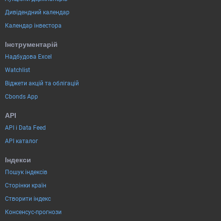
Дивідендний календар
Календар інвестора
Інструментарій
Надбудова Excel
Watchlist
Віджети акцій та облігацій
Cbonds App
API
API і Data Feed
API каталог
Індекси
Пошук індексів
Сторінки країн
Створити індекс
Консенсус-прогнози