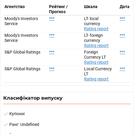
Агентство
Рейтинг /
Шкала
Дата
Прогноз
Moody's Investors
***
LT- local
***
Service
currency
Rating report
Moody's Investors
***
LT- foreign
***
Service
currency
Rating report
S&P Global Ratings
***
Foreign
***
Currency LT
Rating report
S&P Global Ratings
***
Local Currency
***
LT
Rating report
Класифікатор випуску
Купонні
Ранг: Undefined