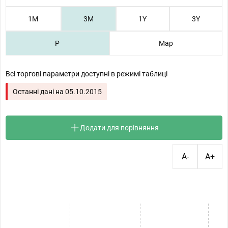
1М
3М
1Y
3Y
P
Map
Всі торгові параметри доступні в режимі таблиці
Останні дані на
05.10.2015
Додати для порівняння
A-
A+