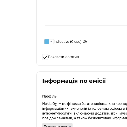
Indicative (Close)
Показати логотип
Інформація по емісії
Профіль
Nokia Oyj — це фінська багатонаціональна корпор
інформаційних технологій із головним офісом в 
інтернет-послуги, включаючи додатки, ігри, музи
повідомленнями, а також безкоштовну інформаці
Показати все