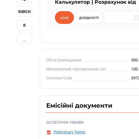
Калькулятор | Розрахунок від
RSRCH
ціни
дохідності
R
...
Обсяг розміщення
500
Мінімальний торговельний лот
100
Common Code
097
Емісійні документи
ОСТАТОЧНІ УМОВИ
Preliminary Terms