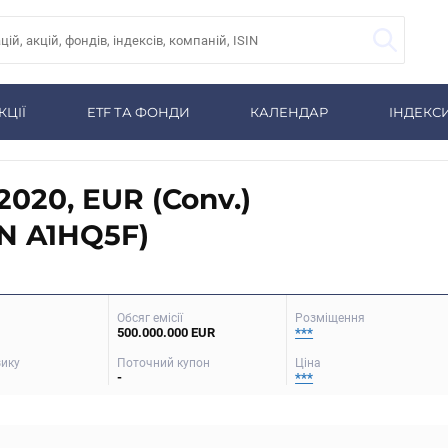
КЦІЇ
ETF ТА ФОНДИ
КАЛЕНДАР
ІНДЕКС
2020, EUR (Conv.)
N A1HQ5F)
Обсяг емісії
Розміщення
500.000.000 EUR
***
зику
Поточний купон
Ціна
-
***