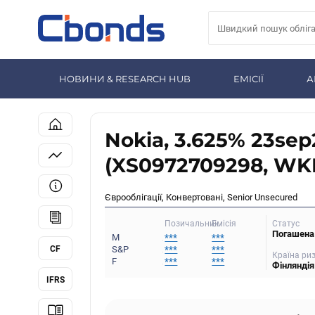
НОВИНИ & RESEARCH HUB
ЕМІСІЇ
А
Nokia, 3.625% 23sep
(XS0972709298, WK
Єврооблігації, Конвертовані, Senior Unsecured
Статус
Позичальник
Емісія
Погашена
M
***
***
CF
S&P
***
***
Країна ри
F
***
***
Фінляндія
IFRS