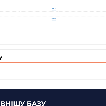
***
***
у
ВНІШУ БАЗУ