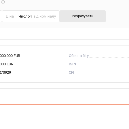
Що
таке
калькулятор?
Розрахувати
Ціна
% від номіналу
.000.000 EUR
Обсяг в бігу
.000 EUR
ISIN
270929
CFI