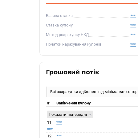
Базова ставка
***
Ставка купону
***
Метод розрахунку НКД
***
Початок нарахування купонів
***
Грошовий потік
Всі розрахунки здійснені від мінімального то
#
Закінчення купону
Показати попередні
11
***
***
12
***