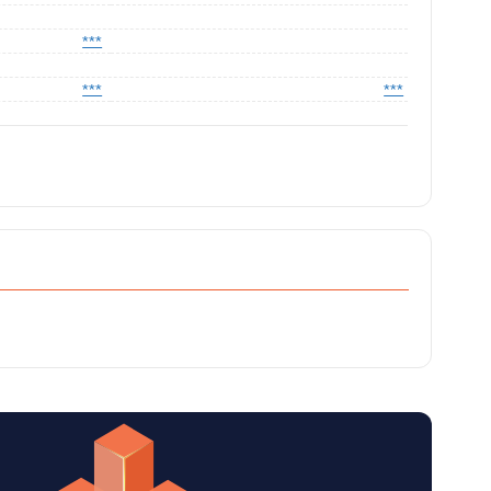
***
***
***