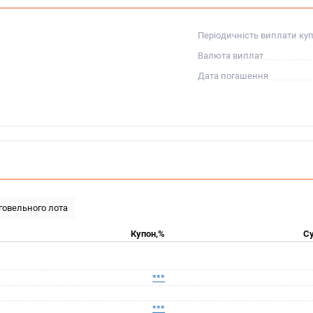
Періодичність виплати ку
Валюта виплат
Дата погашення
рговельного лота
Купон,%
Су
***
***