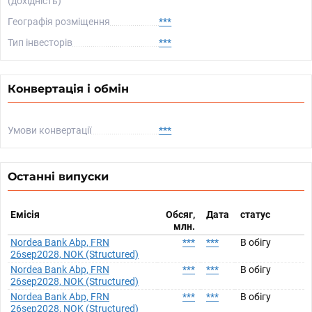
(дохідність)
Географія розміщення
***
Тип інвесторів
***
Конвертація і обмін
Умови конвертації
***
Останні випуски
Емісія
Обсяг,
Дата
статус
млн.
Nordea Bank Abp, FRN
***
***
В обігу
26sep2028, NOK (Structured)
Nordea Bank Abp, FRN
***
***
В обігу
26sep2028, NOK (Structured)
Nordea Bank Abp, FRN
***
***
В обігу
26sep2028, NOK (Structured)