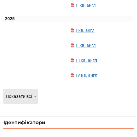
II кв. англ
2025
I кв. англ
II кв. англ
III кв. англ
IV кв. англ
Показати всі
Ідентифікатори