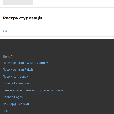
Реструктуризація
***
Емісії
Пошук облігацій & Карти ринку
Пошук облігацій (ШІ)
Пошук котировок
Cbonds Estimation
Ренкінги інвест. банків і юр. консультантів
Cbonds Pages
Ломбардні списки
ESG