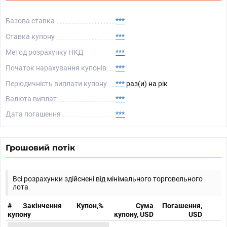
Базова ставка
***
Ставка купону
***
Метод розрахунку НКД
***
Початок нарахування купонів
***
Періодичність виплати купону
***
раз(и) на рік
Валюта виплат
***
Дата погашення
***
Грошовий потік
Всі розрахунки здійснені від мінімального торговельного
лота
#
Закінчення
Купон,%
Сума
Погашення,
купону
купону, USD
USD