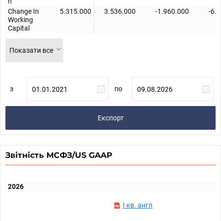
n
Change In
5.315.000
3.536.000
-1.960.000
-6.
Working
Capital
Показати все
з
по
Експорт
Звітність МСФЗ/US GAAP
2026
I кв. англ