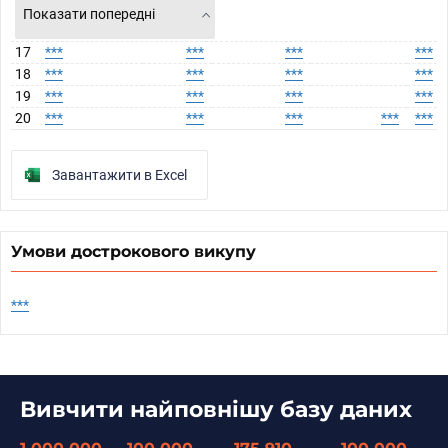
Показати попередні
17
***
***
***
***
18
***
***
***
***
19
***
***
***
***
20
***
***
***
***
***
Завантажити в Excel
Умови дострокового викупу
***
Вивчити найповнішу базу даних