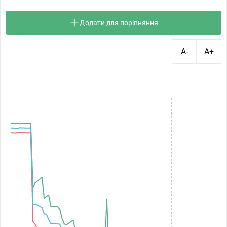
Додати для порівняння
A-
A+