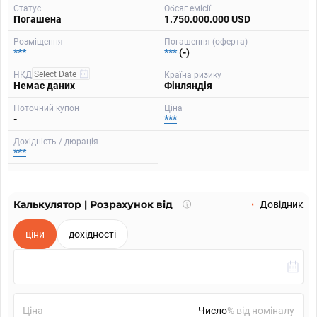
Статус
Обсяг емісії
Погашена
1.750.000.000 USD
Розміщення
Погашення (оферта)
***
***
(-)
НКД
Країна ризику
Немає даних
Фінляндія
Поточний купон
Ціна
-
***
Дохідність / дюрація
***
Калькулятор | Розрахунок від
Що
Довідник
таке
калькулятор?
ціни
дохідності
Ціна
% від номіналу