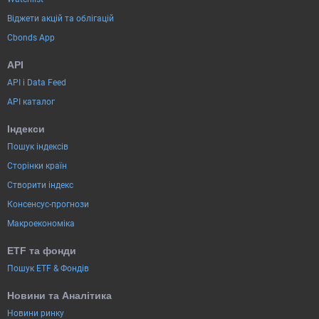
Віджети акцій та облігацій
Cbonds App
API
API і Data Feed
API каталог
Індекси
Пошук індексів
Сторінки країн
Створити індекс
Консенсус-прогнози
Макроекономіка
ETF та фонди
Пошук ETF & Фондів
Новини та Аналітика
Новини ринку