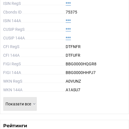
ISIN RegS
***
Cbonds ID
75375
ISIN 144A
***
CUSIP RegS
***
CUSIP 144A
***
CFI RegS
DTFNFR
CFI 144A
DTFUFR
FIGI RegS
BBG0000HQGR8
FIGI 144A
BBG0000HHPJ7
WKN RegS
A0VUNZ
WKN 144A
A1ASU7
Показати все
Рейтинги