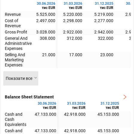
30.06.2026
31.03.2026
31.12.2025
30.0
тис EUR
тис EUR
тис EUR
т
Revenue
5.525.000
5.220.000
5.219.000
2.93
Cost of
2.497.000
2.298.000
2.277.000
Revenue
Gross Profit
3.028.000
2.922.000
2.942.000
2.93
General And
308.000
312.000
322.000
33
Administrative
Expenses
Selling And
21.000
17.000
23.000
1
Marketing
Expenses
Показати все
Balance Sheet Statement
30.06.2026
31.03.2026
31.12.2025
тис EUR
тис EUR
тис EUR
Cash and
47.133.000
42.918.000
45.153.000
4
Cash
Equivalents
Cash and
47.133.000
42.918.000
45.153.000
4