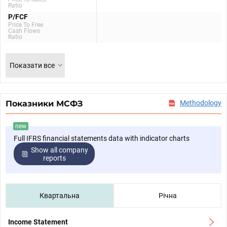
Ratio
P/FCF
Price To Free
Cash Flows
Ratio
Показати все
Показники МСФЗ
Methodology
new
Full IFRS financial statements data with indicator charts
Show all company
reports
Квартальна
Річна
Income Statement