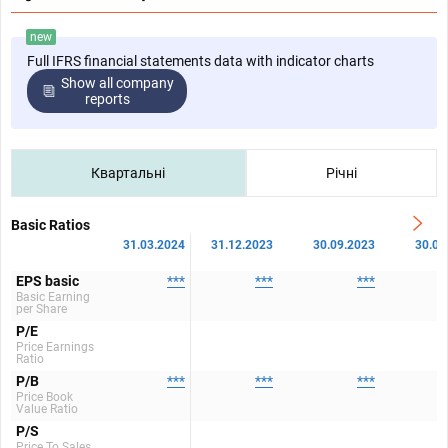
new
Full IFRS financial statements data with indicator charts
Show all company
reports
Квартальні
Річні
Basic Ratios
31.03.2024
31.12.2023
30.09.2023
30.06
EPS basic
***
***
***
Basic Earning
per Share
P/E
Price Earnings
Ratio
P/B
***
***
***
Price Book
Value Ratio
P/S
Price To Sales