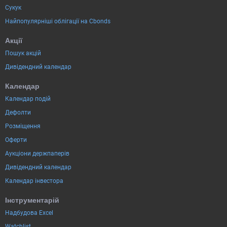
Сукук
Найпопулярніші облігації на Cbonds
Акції
Пошук акцій
Дивідендний календар
Календар
Календар подій
Дефолти
Розміщення
Оферти
Аукціони держпаперів
Дивідендний календар
Календар інвестора
Інструментарій
Надбудова Excel
Watchlist