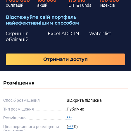
1 000 000
100 000
175 910
100 000
облігацій
акцій
ETF & Funds
індексів
Відстежуйте свій портфель
найефективнішим способом
Скринінг
Excel ADD-IN
Watchlist
облігацій
Отримати доступ
Розміщення
Спосіб розміщення
Відкрита підписка
Тип розміщення
Публічне
Розміщення
***
Ціна первинного розміщення
(
***
%)