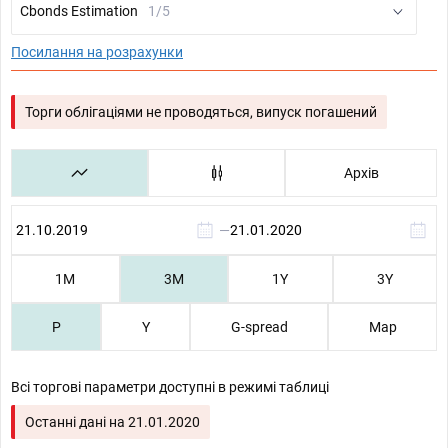
Cbonds Estimation
1/5
Посилання на розрахунки
Торги облігаціями не проводяться, випуск погашений
Архів
—
1М
3М
1Y
3Y
P
Y
G-spread
Map
Всі торгові параметри доступні в режимі таблиці
Останні дані на
21.01.2020