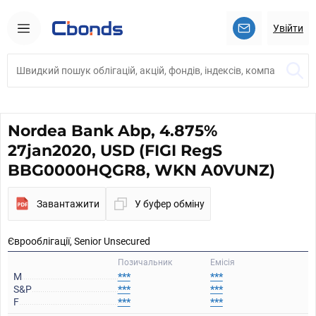
Увійти
Nordea Bank Abp, 4.875%
27jan2020, USD (FIGI RegS
BBG0000HQGR8, WKN A0VUNZ)
Завантажити
У буфер обміну
Єврооблігації, Senior Unsecured
Позичальник
Емісія
M
***
***
S&P
***
***
F
***
***