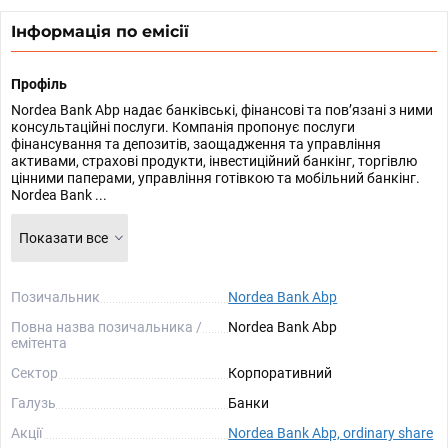
Інформація по емісії
Профіль
Nordea Bank Abp надає банківські, фінансові та пов’язані з ними
консультаційні послуги. Компанія пропонує послуги
фінансування та депозитів, заощадження та управління
активами, страхові продукти, інвестиційний банкінг, торгівлю
цінними паперами, управління готівкою та мобільний банкінг.
Nordea Bank ...
Показати все
Позичальник
Nordea Bank Abp
Повна назва позичальника /
Nordea Bank Abp
емітента
Сектор
Корпоративний
Галузь
Банки
Акції
Nordea Bank Abp, ordinary share