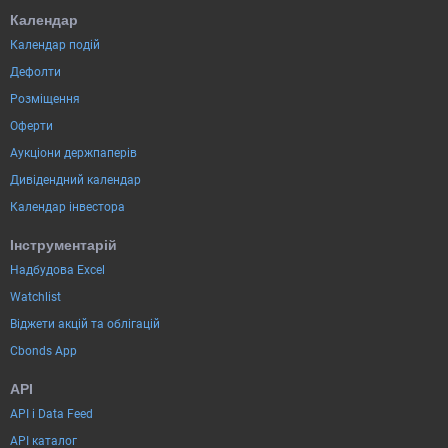
Календар
Календар подій
Дефолти
Розміщення
Оферти
Аукціони держпаперів
Дивідендний календар
Календар інвестора
Інструментарій
Надбудова Excel
Watchlist
Віджети акцій та облігацій
Cbonds App
API
API і Data Feed
API каталог