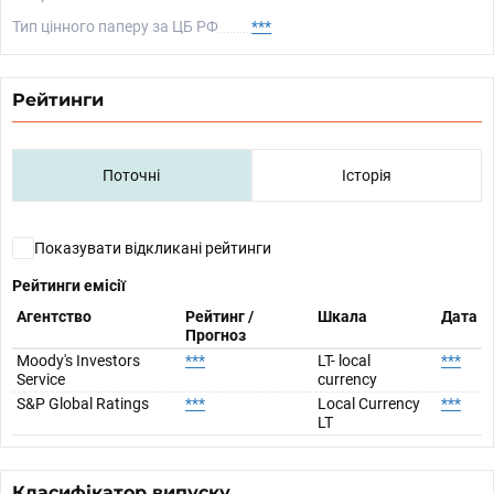
Тип цінного паперу за ЦБ РФ
***
Рейтинги
Поточні
Історія
Показувати відкликані рейтинги
Рейтинги емісії
Агентство
Рейтинг /
Шкала
Дата
Прогноз
Moody's Investors
***
LT- local
***
Service
currency
S&P Global Ratings
***
Local Currency
***
LT
Класифікатор випуску