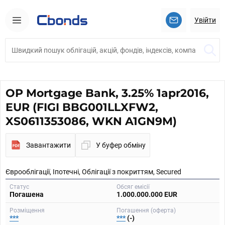
Увійти
OP Mortgage Bank, 3.25% 1apr2016,
EUR (FIGI BBG001LLXFW2,
XS0611353086, WKN A1GN9M)
Завантажити
У буфер обміну
Єврооблігації, Іпотечні, Облігації з покриттям, Secured
Статус
Обсяг емісії
Погашена
1.000.000.000 EUR
Розміщення
Погашення (оферта)
***
***
(-)