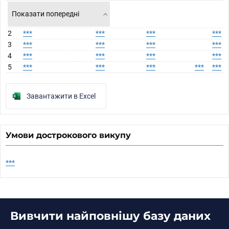
Показати попередні
2
***
***
***
***
3
***
***
***
***
4
***
***
***
***
5
***
***
***
***
***
Завантажити в Excel
Умови дострокового викупу
***
Вивчити найповнішу базу даних