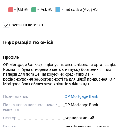
Bid
Ask
Indicative (Avg)
Показати логотип
Інформація по емісії
Профіль
OP Mortgage Bank функціонує як спеціалізована організація.
Компанія була створена з метою випуску боргових цінних
паперів для погашення існуючих кредитних ліній,
рефінансування заборгованості та для цілей придбання. OP
Mortgage Bank обслуговує клієнтів у Фінляндії.
Позичальник
OP Mortgage Bank
Повна назва позичальника /
OP Mortgage Bank
емітента
Сектор
Корпоративний
Галузь
Інші фінансові інститути