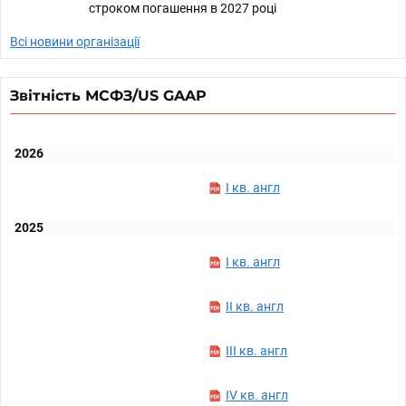
строком погашення в 2027 році
Всі новини організації
Звітність МСФЗ/US GAAP
2026
I кв. англ
2025
I кв. англ
II кв. англ
III кв. англ
IV кв. англ