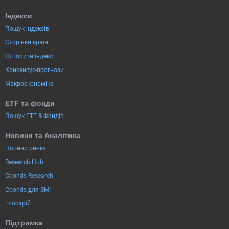
Індекси
Пошук індексів
Сторінки країн
Створити індекс
Консенсус-прогнози
Макроекономіка
ETF та фонди
Пошук ETF & Фондів
Новини та Аналітика
Новини ринку
Research Hub
Cbonds Research
Cbonds для ЗМІ
Глосарій
Підтримка