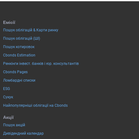
Емісії
Пошук облігацій & Карти ринку
Пошук облігацій (ШІ)
Пошук котировок
Cbonds Estimation
Ренкінги інвест. банків і юр. консультантів
Cbonds Pages
Ломбардні списки
ESG
Сукук
Найпопулярніші облігації на Cbonds
Акції
Пошук акцій
Дивідендний календар