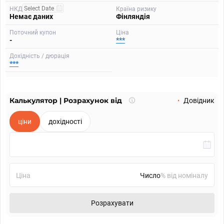
НКД
Країна ризику
Немає даних
Фінляндія
Поточний купон
Ціна
-
***
Дохідність / дюрація
***
Калькулятор | Розрахунок від
Що
Довідник
таке
калькулятор?
ціни
дохідності
Ціна
% від номіналу
Розрахувати