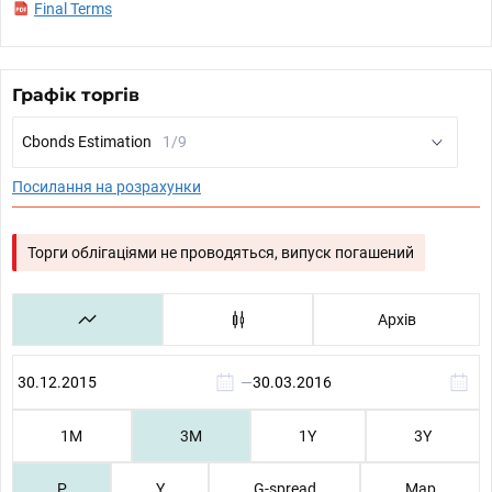
Final Terms
Графік торгів
Cbonds Estimation
1/9
Посилання на розрахунки
Торги облігаціями не проводяться, випуск погашений
Архів
—
1М
3М
1Y
3Y
P
Y
G-spread
Map