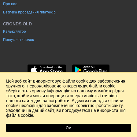
Про нас
Безпека проведення платежів
CBONDS OLD
Калькулятор
Пошук котировок
Цей веб-сайт використовує файли cookie для забезпечення
зручного і персоналізованого перегляду. Файли cookie
зберігають корисну інформацію на вашому комп'ютері для
того, щоб ми могли покращити оперативність і точність
нашого сайту для вашої роботи. У деяких випадках файли
cookie необхідні для забезпечення коректної роботи сайту.
Заходячи на даний сайт, ви погоджуєтеся на використання
файлів cookie.
Розміщення реклами
Зворотній зв'язок
Угода Користувача (pdf)
Ок
R
Copyright (c) 2004-2026 Cbonds