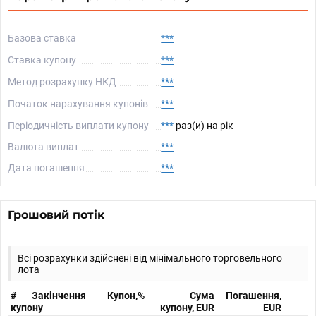
Базова ставка
***
Ставка купону
***
Метод розрахунку НКД
***
Початок нарахування купонів
***
Періодичність виплати купону
***
раз(и) на рік
Валюта виплат
***
Дата погашення
***
Грошовий потік
Всі розрахунки здійснені від мінімального торговельного
лота
#
Закінчення
Купон,%
Сума
Погашення,
купону
купону, EUR
EUR