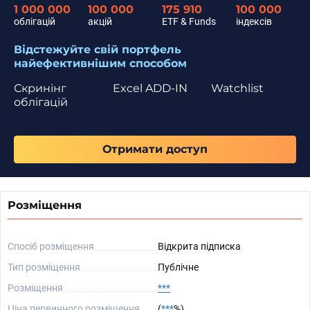
1 000 000
100 000
175 910
100 000
облігацій
акцій
ETF & Funds
індексів
Відстежуйте свій портфель
найефективнішим способом
Скринінг
Excel ADD-IN
Watchlist
облігацій
Отримати доступ
Розміщення
Спосіб розміщення
Відкрита підписка
Тип розміщення
Публічне
Розміщення
***
Ціна первинного розміщення
(
***
%)