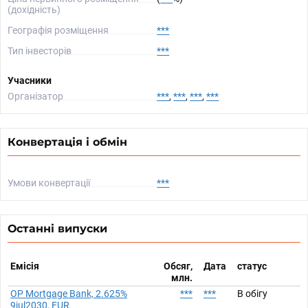
(дохідність)
Географія розміщення
***
Тип інвесторів
***
Учасники
Організатор
***
,
***
,
***
,
***
Конвертація і обмін
Умови конвертації
***
Останні випуски
Емісія
Обсяг,
Дата
статус
млн.
OP Mortgage Bank, 2.625%
***
***
В обігу
9jul2030, EUR