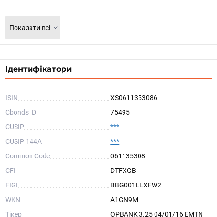
Показати всі
Ідентифікатори
ISIN
XS0611353086
Cbonds ID
75495
CUSIP
***
CUSIP 144A
***
Common Code
061135308
CFI
DTFXGB
FIGI
BBG001LLXFW2
WKN
A1GN9M
Тікер
OPBANK 3.25 04/01/16 EMTN