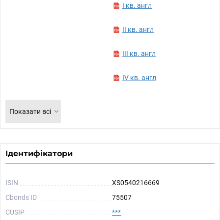
I кв. англ
II кв. англ
III кв. англ
IV кв. англ
Показати всі
Ідентифікатори
ISIN
XS0540216669
Cbonds ID
75507
CUSIP
***