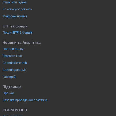
Створити індекс
Консенсус-прогнози
Макроекономіка
ETF та фонди
Пошук ETF & Фондів
Новини та Аналітика
Новини ринку
Research Hub
Cbonds Research
Cbonds для ЗМІ
Глосарій
Підтримка
Про нас
Безпека проведення платежів
CBONDS OLD