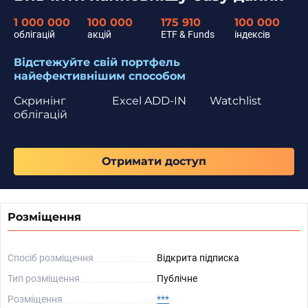
1 000 000
100 000
175 910
100 000
облігацій
акцій
ETF & Funds
індексів
Відстежуйте свій портфель
найефективнішим способом
Скринінг
Excel ADD-IN
Watchlist
облігацій
Отримати доступ
Розміщення
Спосіб розміщення
Відкрита підписка
Тип розміщення
Публічне
Розміщення
***