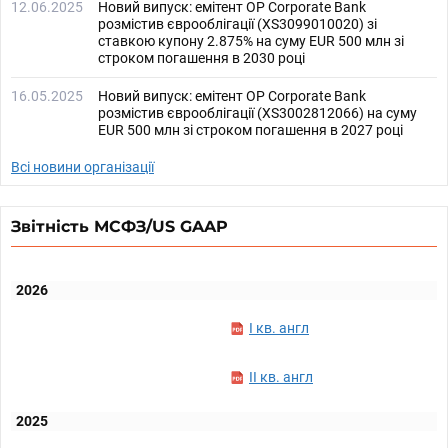
12.06.2025
Новий випуск: емітент OP Corporate Bank
розмістив єврооблігації (XS3099010020) зі
ставкою купону 2.875% на суму EUR 500 млн зі
строком погашення в 2030 році
16.05.2025
Новий випуск: емітент OP Corporate Bank
розмістив єврооблігації (XS3002812066) на суму
EUR 500 млн зі строком погашення в 2027 році
Всі новини організації
Звітність МСФЗ/US GAAP
2026
I кв. англ
II кв. англ
2025