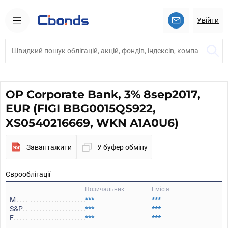
Увійти
OP Corporate Bank, 3% 8sep2017,
EUR (FIGI BBG0015QS922,
XS0540216669, WKN A1A0U6)
Завантажити
У буфер обміну
Єврооблігації
Позичальник
Емісія
M
***
***
S&P
***
***
F
***
***