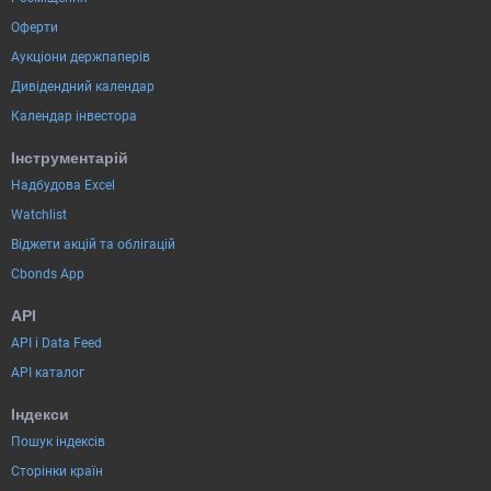
Оферти
Аукціони держпаперів
Дивідендний календар
Календар інвестора
Інструментарій
Надбудова Excel
Watchlist
Віджети акцій та облігацій
Cbonds App
API
API і Data Feed
API каталог
Індекси
Пошук індексів
Сторінки країн