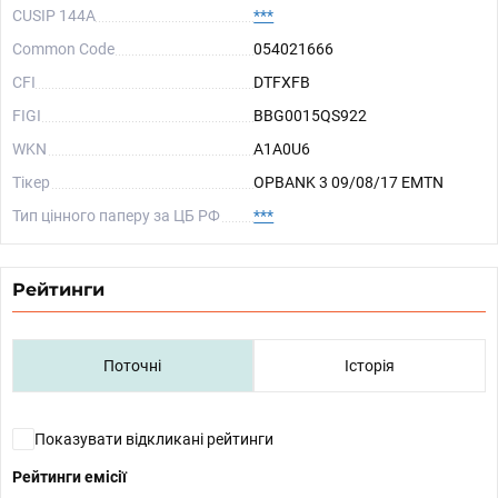
CUSIP 144A
***
Common Code
054021666
CFI
DTFXFB
FIGI
BBG0015QS922
WKN
A1A0U6
Тікер
OPBANK 3 09/08/17 EMTN
Тип цінного паперу за ЦБ РФ
***
Рейтинги
Поточні
Історія
Показувати відкликані рейтинги
Рейтинги емісії