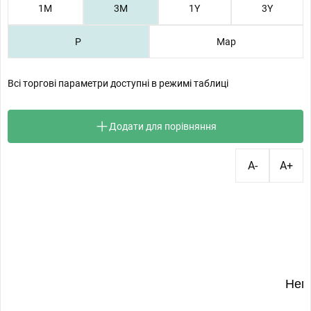
1М
3М
1Y
3Y
P
Map
Всі торгові параметри доступні в режимі таблиці
Додати для порівняння
A-
A+
Нем