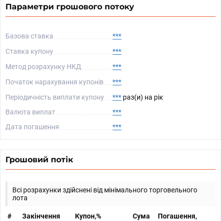
Параметри грошового потоку
Базова ставка
***
Ставка купону
***
Метод розрахунку НКД
***
Початок нарахування купонів
***
Періодичність виплати купону
***
раз(и) на рік
Валюта виплат
***
Дата погашення
***
Грошовий потік
Всі розрахунки здійснені від мінімального торговельного
лота
#
Закінчення
Купон,%
Сума
Погашення,