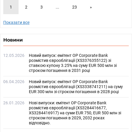
1
2
3
...
23
»
Показати все
Новини
12.05.2026
Новий випуск: емітент OP Corporate Bank
розмістив єврооблігації (XS3376355122) зі
ставкою купону 3.25% на суму EUR 500 млн зі
строком погашення в 2031 році
06.04.2026
Новий випуск: емітент OP Corporate Bank
розмістив єврооблігації (XS3338741211) на суму
EUR 300 млн зі строком погашення в 2028 році
26.01.2026
Нові випуски: емітент OP Corporate Bank
розмістив єврооблігації (XS3284416677,
XS3284416917) на суми EUR 750, EUR 500 млн зі
строком погашення в 2029, 2032 роках
відповідно.