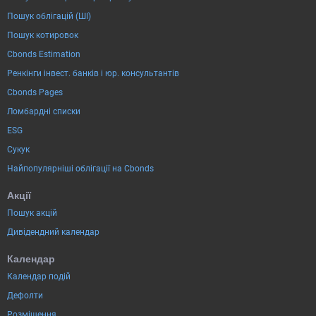
Пошук облігацій (ШІ)
Пошук котировок
Cbonds Estimation
Ренкінги інвест. банків і юр. консультантів
Cbonds Pages
Ломбардні списки
ESG
Сукук
Найпопулярніші облігації на Cbonds
Акції
Пошук акцій
Дивідендний календар
Календар
Календар подій
Дефолти
Розміщення