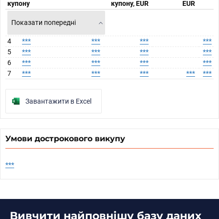
купону
купону, EUR
EUR
Показати попередні
4
***
***
***
***
5
***
***
***
***
6
***
***
***
***
7
***
***
***
***
***
Завантажити в Excel
Умови дострокового викупу
***
Вивчити найповнішу базу даних