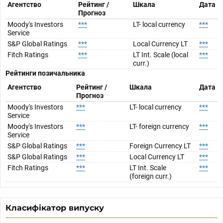
Агентство
Рейтинг /
Шкала
Дата
Прогноз
Moody's Investors
***
LT- local currency
***
Service
S&P Global Ratings
***
Local Currency LT
***
Fitch Ratings
***
LT Int. Scale (local
***
curr.)
Рейтинги позичальника
Агентство
Рейтинг /
Шкала
Дата
Прогноз
Moody's Investors
***
LT- local currency
***
Service
Moody's Investors
***
LT- foreign currency
***
Service
S&P Global Ratings
***
Foreign Currency LT
***
S&P Global Ratings
***
Local Currency LT
***
Fitch Ratings
***
LT Int. Scale
***
(foreign curr.)
Класифікатор випуску