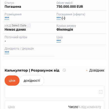
Статус
Обсяг емісії
Погашена
750.000.000 EUR
Розміщення
Погашення (оферта)
***
***
(-)
НКД
Країна ризику
Немає даних
Фінляндія
Поточний купон
Ціна
-
***
Дохідність / дюрація
***
Калькулятор | Розрахунок від
Що
Довідник
таке
калькулятор?
ціни
дохідності
Ціна
% від номіналу