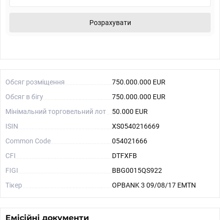
Розрахувати
Обсяг розміщення
750.000.000 EUR
Обсяг в бігу
750.000.000 EUR
Мінімальний торговельний лот
50.000 EUR
ISIN
XS0540216669
Common Code
054021666
CFI
DTFXFB
FIGI
BBG0015QS922
Тікер
OPBANK 3 09/08/17 EMTN
Емісійні документи