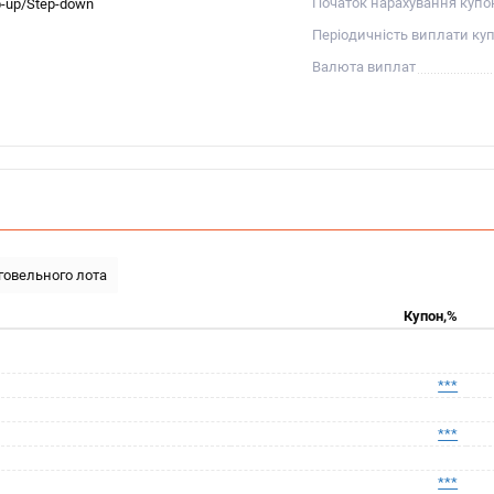
Початок нарахування купо
p-up/Step-down
Періодичність виплати ку
Валюта виплат
рговельного лота
Купон,%
***
***
***