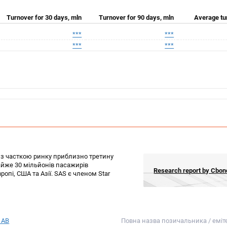
Turnover for 30 days, mln
Turnover for 90 days, mln
Average tu
***
***
***
***
 з часткою ринку приблизно третину
айже 30 мільйонів пасажирів
Research report by Cb
опі, США та Азії. SAS є членом Star
 AB
Повна назва позичальника / еміт