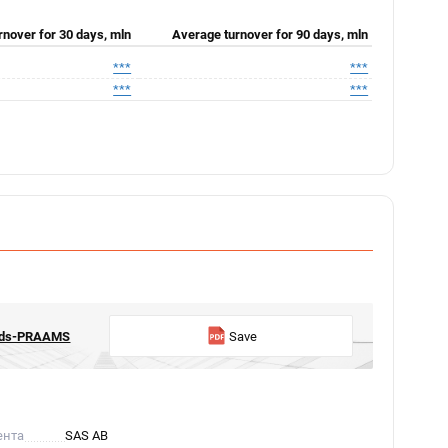
rnover for 30 days, mln
Average turnover for 90 days, mln
***
***
***
***
onds-PRAAMS
Save
ента
SAS AB