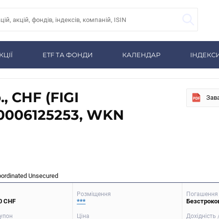
КЦІЇ
ETF ТА ФОНДИ
КАЛЕНДАР
ІНДЕКС
, CHF (FIGI
Зав
0006125253, WKN
bordinated Unsecured
Розміщення
Погашення 
0 CHF
***
Безстроков
упон
Ціна
Дохідність 