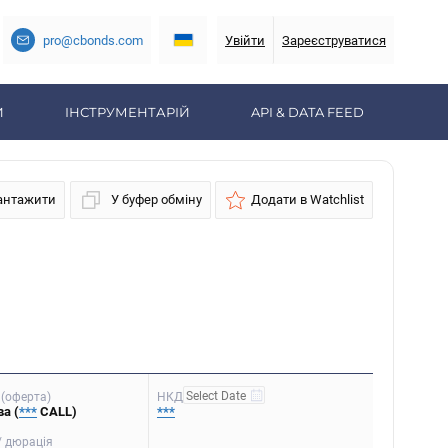
pro@cbonds.com
Увійти
Зареєструватися
И
ІНСТРУМЕНТАРІЙ
API & DATA FEED
антажити
У буфер обміну
Додати в Watchlist
(оферта)
НКД
а (
***
CALL)
***
/ дюрація