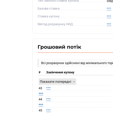
Тип змінної ставки купона
Ste
Базова ставка
***
Ставка купону
***
Метод розрахунку НКД
***
Грошовий потік
Всі розрахунки здійснені від мінімального то
#
Закінчення купону
Показати попередні
43
***
***
44
***
***
45
***