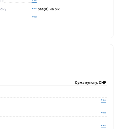
нів
***
пону
***
раз(и) на рік
***
Сума купону, CHF
***
***
***