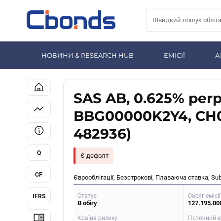
НОВИНИ & RESEARCH HUB
ЕМІСІЇ
А
SAS AB, 0.625% perp.
BBG00000K2Y4, CH
482936)
Q
Є дефолт
CF
Єврооблігації, Безстрокові, Плаваюча ставка, Su
Статус
Обсяг емісії
IFRS
В обігу
127.195.00
Країна ризику
Поточний к