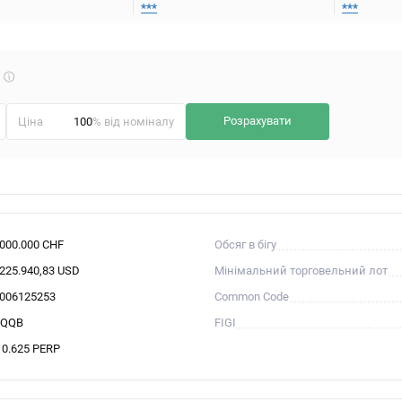
***
***
Що
таке
калькулятор?
Розрахувати
Ціна
% від номіналу
.000.000 CHF
Обсяг в бігу
.225.940,83 USD
Мінімальний торговельний лот
006125253
Common Code
VQQB
FIGI
 0.625 PERP