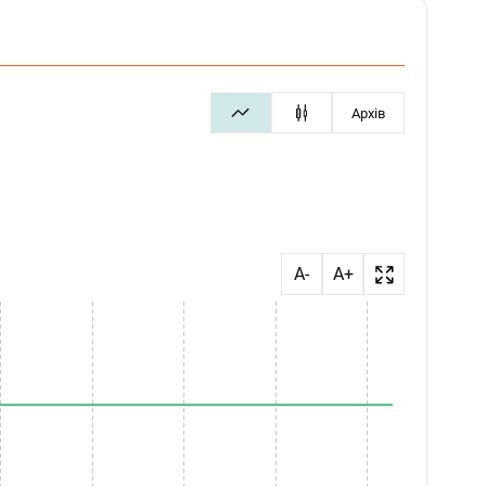
Архів
A-
A+