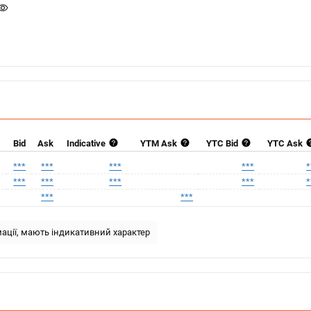
Bid
Ask
Indicative
YTM Ask
YTC Bid
YTC Ask
***
***
***
***
*
***
***
***
***
*
***
***
ації, мають індикативний характер