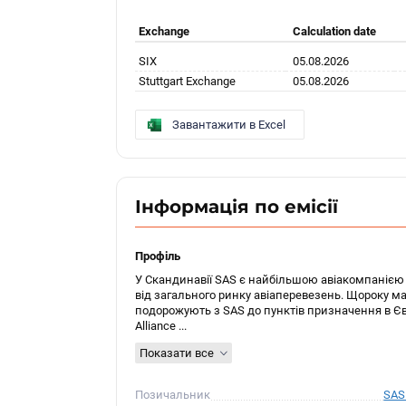
Exchange
Calculation date
SIX
05.08.2026
Stuttgart Exchange
05.08.2026
Завантажити в Excel
Інформація по емісії
Профіль
У Скандинавії SAS є найбільшою авіакомпанією
від загального ринку авіаперевезень. Щороку м
подорожують з SAS до пунктів призначення в Євр
Alliance ...
Показати все
Позичальник
SAS