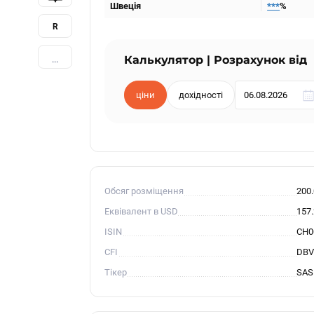
Швеція
***
%
R
Калькулятор | Розрахунок від
...
ціни
дохідності
Обсяг розміщення
200
Еквівалент в USD
157
ISIN
CH0
CFI
DB
Тікер
SAS