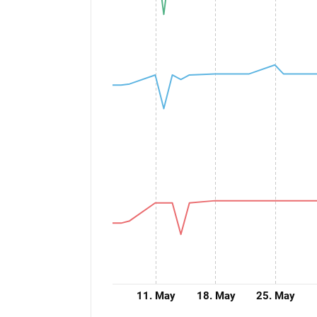
11. May
18. May
25. May