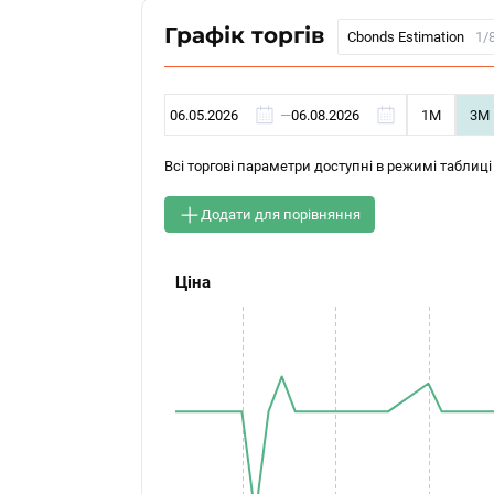
Графік торгів
Cbonds Estimation
1/
—
1М
3М
Всі торгові параметри доступні в режимі таблиці
Додати для порівняння
Ціна