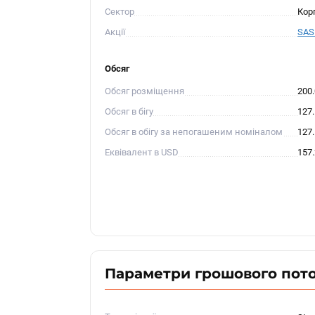
Сектор
Кор
Акції
SAS 
Обсяг
Обсяг розміщення
200
Обсяг в бігу
127
Обсяг в обігу за непогашеним номіналом
127
Еквівалент в USD
157
Параметри грошового пот