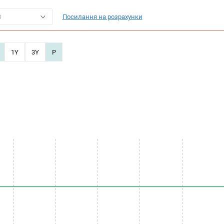
8
Посилання на розрахунки
1Y
3Y
P