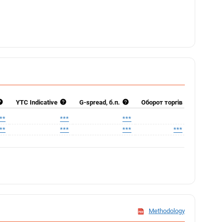
YTC Indicative
G-spread, б.п.
Оборот торгів
**
***
***
**
***
***
***
Methodology