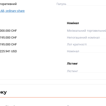
поративний
Галузь
AB, ordinary share
Номінал
.000.000 CHF
Мінімальний торговельни
.195.000 CHF
Непогашений номінал
.195.000 CHF
Лот кратності
.225.941 USD
Номінал
Лістинг
Лістинг
оку