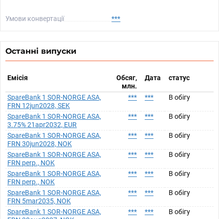
Умови конвертації
***
Останні випуски
Емісія
Обсяг,
Дата
статус
млн.
SpareBank 1 SOR-NORGE ASA,
***
***
В обігу
FRN 12jun2028, SEK
SpareBank 1 SOR-NORGE ASA,
***
***
В обігу
3.75% 21apr2032, EUR
SpareBank 1 SOR-NORGE ASA,
***
***
В обігу
FRN 30jun2028, NOK
SpareBank 1 SOR-NORGE ASA,
***
***
В обігу
FRN perp., NOK
SpareBank 1 SOR-NORGE ASA,
***
***
В обігу
FRN perp., NOK
SpareBank 1 SOR-NORGE ASA,
***
***
В обігу
FRN 5mar2035, NOK
SpareBank 1 SOR-NORGE ASA,
***
***
В обігу