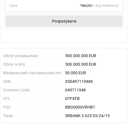
Ціна
% від номіналу
Розрахувати
Обсяг розміщення
500.000.000 EUR
Обсяг в бігу
500.000.000 EUR
Мінімальний торговельний лот
50.000 EUR
ISIN
XS0497119486
Common Code
049711948
CFI
DTFXFB
FIGI
BBG0000VRHB1
Тікер
SRBANK 3.625 03/24/15