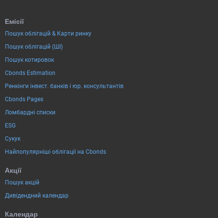
Емісії
Пошук облігацій & Карти ринку
Пошук облігацій (ШІ)
Пошук котировок
Cbonds Estimation
Ренкінги інвест. банків і юр. консультантів
Cbonds Pages
Ломбардні списки
ESG
Сукук
Найпопулярніші облігації на Cbonds
Акції
Пошук акцій
Дивідендний календар
Календар