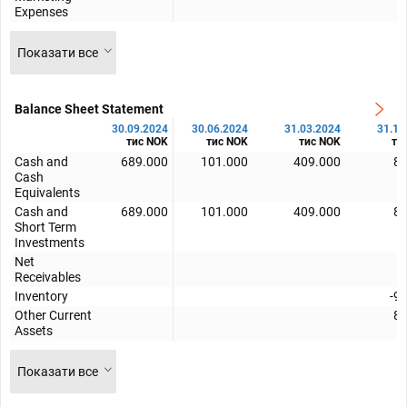
Expenses
Показати все
Balance Sheet Statement
30.09.2024
30.06.2024
31.03.2024
31.12
тис NOK
тис NOK
тис NOK
ти
Cash and
689.000
101.000
409.000
88
Cash
Equivalents
Cash and
689.000
101.000
409.000
88
Short Term
Investments
Net
Receivables
Inventory
-9
Other Current
88
Assets
Показати все