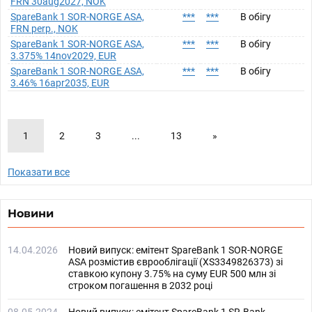
FRN 30aug2027, NOK
SpareBank 1 SOR-NORGE ASA,
***
***
В обігу
FRN perp., NOK
SpareBank 1 SOR-NORGE ASA,
***
***
В обігу
3.375% 14nov2029, EUR
SpareBank 1 SOR-NORGE ASA,
***
***
В обігу
3.46% 16apr2035, EUR
1
2
3
...
13
»
Показати все
Новини
14.04.2026
Новий випуск: емітент SpareBank 1 SOR-NORGE
ASA розмістив єврооблігації (XS3349826373) зі
ставкою купону 3.75% на суму EUR 500 млн зі
строком погашення в 2032 році