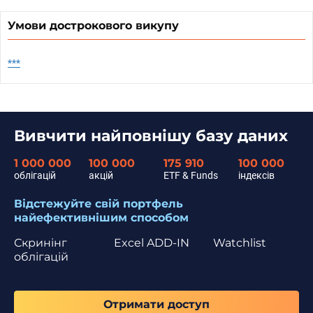
Умови дострокового викупу
***
Вивчити найповнішу базу даних
1 000 000
100 000
175 910
100 000
облігацій
акцій
ETF & Funds
індексів
Відстежуйте свій портфель
найефективнішим способом
Скринінг
Excel ADD-IN
Watchlist
облігацій
Отримати доступ