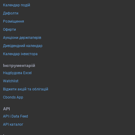
Календар подій
Дефолти
Розміщення
Оферти
Аукціони держпаперів
Дивідендний календар
Календар інвестора
Інструментарій
Надбудова Excel
Watchlist
Віджети акцій та облігацій
Cbonds App
API
API і Data Feed
API каталог