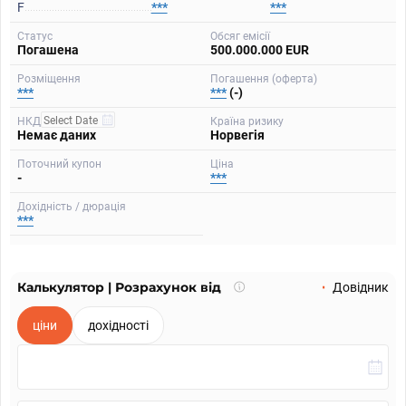
F
***
***
Статус
Обсяг емісії
Погашена
500.000.000 EUR
Розміщення
Погашення (оферта)
***
***
(-)
НКД
Країна ризику
Немає даних
Норвегія
Поточний купон
Ціна
-
***
Дохідність / дюрація
***
Калькулятор | Розрахунок від
Що
Довідник
таке
калькулятор?
ціни
дохідності