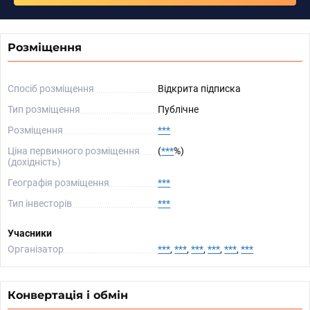
Розміщення
Спосіб розміщення
Відкрита підписка
Тип розміщення
Публічне
Розміщення
***
Ціна первинного розміщення
(
***
%)
(дохідність)
Географія розміщення
***
Тип інвесторів
***
Учасники
Організатор
***
,
***
,
***
,
***
,
***
,
***
Конвертація і обмін