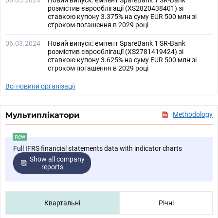
08.05.2024
Новий випуск: емітент SpareBank 1 SR-Bank
розмістив єврооблігації (XS2820438401) зі
ставкою купону 3.375% на суму EUR 500 млн зі
строком погашення в 2029 році
06.03.2024
Новий випуск: емітент SpareBank 1 SR-Bank
розмістив єврооблігації (XS2781419424) зі
ставкою купону 3.625% на суму EUR 500 млн зі
строком погашення в 2029 році
Всі новини організації
Мультиплікатори
Methodology
new
Full IFRS financial statements data with indicator charts
Show all company
reports
Квартальні
Річні