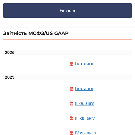
Експорт
Звітність МСФЗ/US GAAP
2026
I кв. англ
2025
I кв. англ
II кв. англ
III кв. англ
IV кв. англ