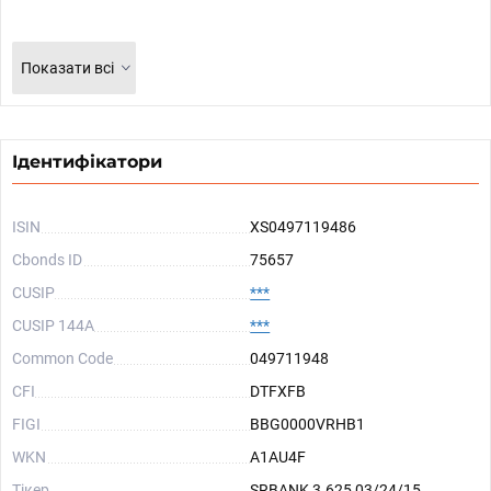
Показати всі
Ідентифікатори
ISIN
XS0497119486
Cbonds ID
75657
CUSIP
***
CUSIP 144A
***
Common Code
049711948
CFI
DTFXFB
FIGI
BBG0000VRHB1
WKN
A1AU4F
Тікер
SRBANK 3.625 03/24/15