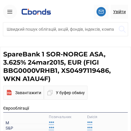
Увійти
SpareBank 1 SOR-NORGE ASA,
3.625% 24mar2015, EUR (FIGI
BBG0000VRHB1, XS0497119486,
WKN A1AU4F)
Завантажити
У буфер обміну
Єврооблігації
Позичальник
Емісія
M
***
***
S&P
***
***