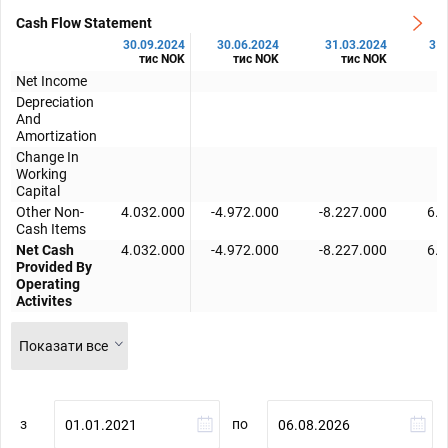
Cash Flow Statement
30.09.2024
30.06.2024
31.03.2024
31.
тис NOK
тис NOK
тис NOK
Net Income
Depreciation
And
Amortization
Change In
Working
Capital
Other Non-
4.032.000
-4.972.000
-8.227.000
6.
Cash Items
Net Cash
4.032.000
-4.972.000
-8.227.000
6.
Provided By
Operating
Activites
Показати все
з
по