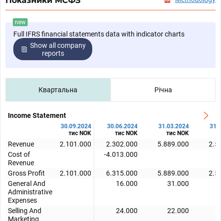
Показники МСФЗ
new
Full IFRS financial statements data with indicator charts
Show all company
reports
Квартальна
Річна
Income Statement
30.09.2024
30.06.2024
31.03.2024
31.
тис NOK
тис NOK
тис NOK
т
Revenue
2.101.000
2.302.000
5.889.000
2.5
Cost of
-4.013.000
Revenue
Gross Profit
2.101.000
6.315.000
5.889.000
2.5
General And
16.000
31.000
Administrative
Expenses
Selling And
24.000
22.000
Marketing