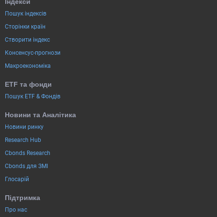
Індекси
Пошук індексів
Сторінки країн
Створити індекс
Консенсус-прогнози
Макроекономіка
ETF та фонди
Пошук ETF & Фондів
Новини та Аналітика
Новини ринку
Research Hub
Cbonds Research
Cbonds для ЗМІ
Глосарій
Підтримка
Про нас