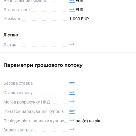
Непогашений номінал
***
EUR
Лот кратності
***
EUR
Номінал
1.000 EUR
Лістинг
Лістинг
***
Параметри грошового потоку
Базова ставка
***
Ставка купону
***
Метод розрахунку НКД
***
Початок нарахування купонів
***
Періодичність виплати купону
***
раз(и) на рік
Валюта виплат
***