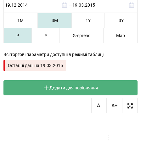
—
1М
3М
1Y
3Y
P
Y
G-spread
Map
Всі торгові параметри доступні в режимі таблиці
Останні дані на
19.03.2015
Додати для порівняння
A-
A+