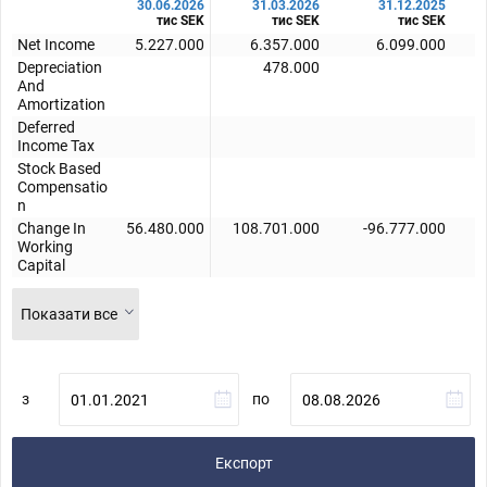
30.06.2026
31.03.2026
31.12.2025
тис SEK
тис SEK
тис SEK
Net Income
5.227.000
6.357.000
6.099.000
Depreciation
478.000
And
Amortization
Deferred
Income Tax
Stock Based
Compensatio
n
Change In
56.480.000
108.701.000
-96.777.000
Working
Capital
Показати все
з
по
Експорт