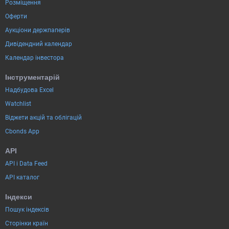
Розміщення
Оферти
Аукціони держпаперів
Дивідендний календар
Календар інвестора
Інструментарій
Надбудова Excel
Watchlist
Віджети акцій та облігацій
Cbonds App
API
API і Data Feed
API каталог
Індекси
Пошук індексів
Сторінки країн