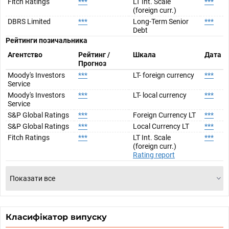
Fitch Ratings
***
LT Int. Scale
***
(foreign curr.)
DBRS Limited
***
Long-Term Senior
***
Debt
Рейтинги позичальника
Агентство
Рейтинг /
Шкала
Дата
Прогноз
Moody's Investors
***
LT- foreign currency
***
Service
Moody's Investors
***
LT- local currency
***
Service
S&P Global Ratings
***
Foreign Currency LT
***
S&P Global Ratings
***
Local Currency LT
***
Fitch Ratings
***
LT Int. Scale
***
(foreign curr.)
Rating report
Показати все
Класифікатор випуску