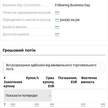
Business Day Convention
Following Business Day
Початок нарахування купонів
***
Періодичність виплати купону
***
раз(и) на рік
Валюта виплат
***
Дата погашення
***
Грошовий потік
Всі розрахунки здійснені від мінімального торговельного
лота
#
Купон,%
Сума
Погашення,
Фактична
Закінчення
купону,
EUR
виплата
купону
EUR
Показати попередні
7
***
***
***
***
***