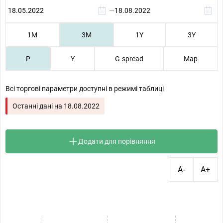
—
1М
3М
1Y
3Y
P
Y
G-spread
Map
Всі торгові параметри доступні в режимі таблиці
Останні дані на
18.08.2022
Додати для порівняння
A-
A+