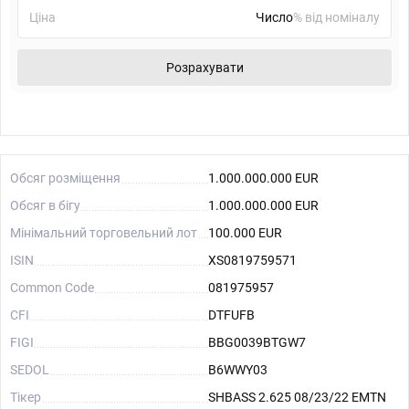
Ціна
% від номіналу
Розрахувати
Обсяг розміщення
1.000.000.000 EUR
Обсяг в бігу
1.000.000.000 EUR
Мінімальний торговельний лот
100.000 EUR
ISIN
XS0819759571
Common Code
081975957
CFI
DTFUFB
FIGI
BBG0039BTGW7
SEDOL
B6WWY03
Тікер
SHBASS 2.625 08/23/22 EMTN