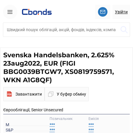
Увійти
Svenska Handelsbanken, 2.625%
23aug2022, EUR (FIGI
BBG0039BTGW7, XS0819759571,
WKN A1G8QF)
Завантажити
У буфер обміну
Єврооблігації, Senior Unsecured
Позичальник
Емісія
M
***
***
S&P
***
***