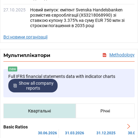
27.10.2025
Новий випуск: емітент Svenska Handelsbanken
розмістив єврооблігації (XS3218068990) зі
ставкою купону 3.375% на суму EUR 750 млн зі
строком погашення в 2035 році
Всі новини організації
Мультиплікатори
Methodology
new
Full IFRS financial statements data with indicator charts
Show all company
reports
Квартальні
Річні
Basic Ratios
30.06.2026
31.03.2026
31.12.2025
30.09