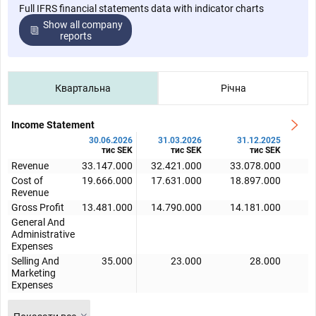
Full IFRS financial statements data with indicator charts
Show all company
reports
Квартальна
Річна
Income Statement
30.06.2026
31.03.2026
31.12.2025
тис SEK
тис SEK
тис SEK
Revenue
33.147.000
32.421.000
33.078.000
3
Cost of
19.666.000
17.631.000
18.897.000
2
Revenue
Gross Profit
13.481.000
14.790.000
14.181.000
1
General And
Administrative
Expenses
Selling And
35.000
23.000
28.000
Marketing
Expenses