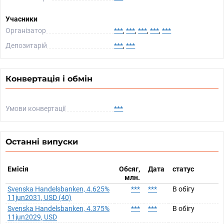
Учасники
Організатор
***
,
***
,
***
,
***
,
***
Депозитарій
***
,
***
Конвертація і обмін
Умови конвертації
***
Останні випуски
Емісія
Обсяг,
Дата
статус
млн.
Svenska Handelsbanken, 4.625%
***
***
В обігу
11jun2031, USD (40)
Svenska Handelsbanken, 4.375%
***
***
В обігу
11jun2029, USD