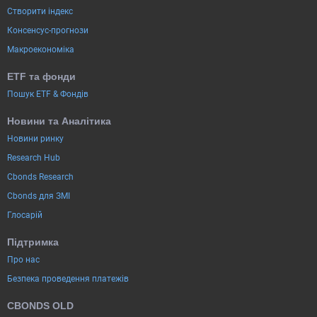
Створити індекс
Консенсус-прогнози
Макроекономіка
ETF та фонди
Пошук ETF & Фондів
Новини та Аналітика
Новини ринку
Research Hub
Cbonds Research
Cbonds для ЗМІ
Глосарій
Підтримка
Про нас
Безпека проведення платежів
CBONDS OLD