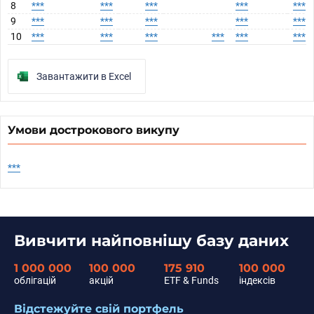
8
***
***
***
***
***
9
***
***
***
***
***
10
***
***
***
***
***
***
Завантажити в Excel
Умови дострокового викупу
***
Вивчити найповнішу базу даних
1 000 000
100 000
175 910
100 000
облігацій
акцій
ETF & Funds
індексів
Відстежуйте свій портфель