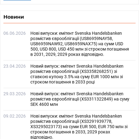
Новини
06.06.2026
Нові випуски: емітент Svenska Handelsbanken
розмістив єврооблігації (US86959NAY58,
US86959NAW92, US86959NAX75) на суми USD
500, USD 800, USD 450 млн зі строком погашення
в 2031, 2029, 2029 роках відповідно.
23.04.2026
Новий випуск: емітент Svenska Handelsbanken
розмістив єврооблігації (XS3358268251) зі
ставкою купону 3.5% на суму EUR 1000 млн зі
строком погашення в 2033 році
29.03.2026
Новий випуск: емітент Svenska Handelsbanken
розмістив єврооблігації (XS3311322849) на суму
SEK 4600 млн
09.02.2026
Нові випуски: емітент Svenska Handelsbanken
розмістив єврооблігації (XS3291939778,
XS3295023173) на суми EUR 500, EUR 750 млн зі
строком погашення в 2033, 2029 роках
відповідно.