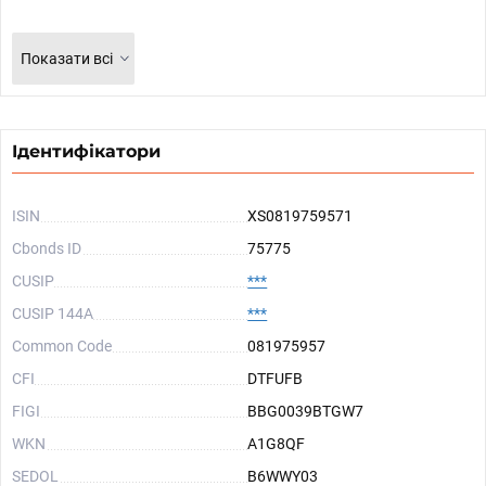
Показати всі
Ідентифікатори
ISIN
XS0819759571
Cbonds ID
75775
CUSIP
***
CUSIP 144A
***
Common Code
081975957
CFI
DTFUFB
FIGI
BBG0039BTGW7
WKN
A1G8QF
SEDOL
B6WWY03