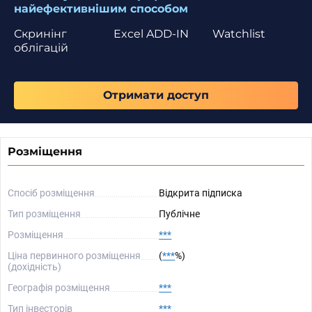
найефективнішим способом
Скринінг
Excel ADD-IN
Watchlist
облігацій
Отримати доступ
Розміщення
Спосіб розміщення
Відкрита підписка
Тип розміщення
Публічне
Розміщення
***
Ціна первинного розміщення
(
***
%)
(дохідність)
Географія розміщення
***
Тип інвесторів
***