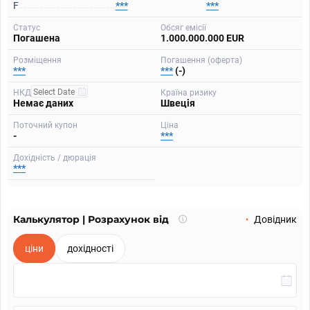
F
***
***
Статус
Обсяг емісії
Погашена
1.000.000.000 EUR
Розміщення
Погашення (оферта)
***
***
(-)
НКД
Країна ризику
Немає даних
Швеція
Поточний купон
Ціна
-
***
Дохідність / дюрація
***
Калькулятор | Розрахунок від
Що
Довідник
таке
калькулятор?
ціни
дохідності