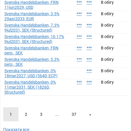
Svenska Handelsbanken, FRN
***
***
В обігу
11jun2029, USD
Svenska Handelsbanken, 3.5%
***
***
В обігу
29apr2033, EUR
Svenska Handelsbanken, 7.3%
***
***
В обігу
9jul2031, SEK (Structured)
Svenska Handelsbanken, 10.17%
***
***
В обігу
9jul2031, SEK (Structured)
Svenska Handelsbanken, FRN
***
***
В обігу
perp., SEK
Svenska Handelsbanken, 5.3%
***
***
В обігу
perp., SEK
Svenska Handelsbanken, 0%
***
В обігу
18mar2027, USD (364D, ECP)
Svenska Handelsbanken, 0%
***
***
В обігу
11mar2031, SEK (1826D,
Structured)
1
2
3
...
37
»
Показати все