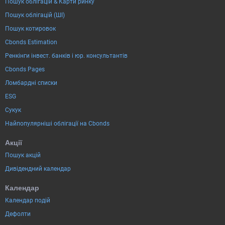
Пошук облігацій & Карти ринку
Пошук облігацій (ШІ)
Пошук котировок
Cbonds Estimation
Ренкінги інвест. банків і юр. консультантів
Cbonds Pages
Ломбардні списки
ESG
Сукук
Найпопулярніші облігації на Cbonds
Акції
Пошук акцій
Дивідендний календар
Календар
Календар подій
Дефолти