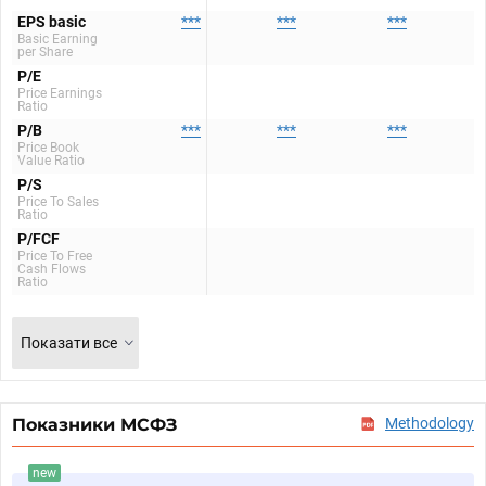
EPS basic
***
***
***
Basic Earning
per Share
P/E
Price Earnings
Ratio
P/B
***
***
***
Price Book
Value Ratio
P/S
Price To Sales
Ratio
P/FCF
Price To Free
Cash Flows
Ratio
Показати все
Показники МСФЗ
Methodology
new