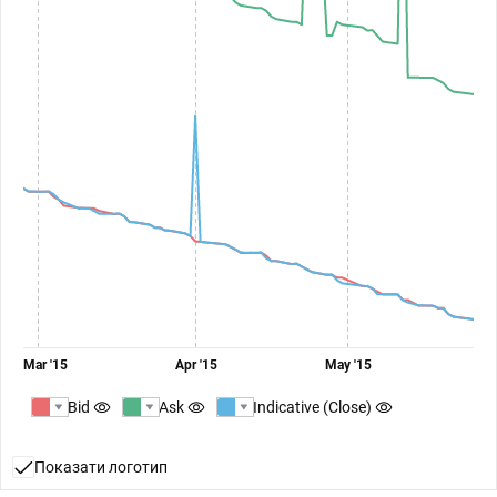
Mar '15
Apr '15
May '15
Bid
Ask
Indicative (Close)
Показати логотип