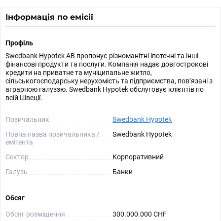
Інформація по емісії
Профіль
Swedbank Hypotek AB пропонує різноманітні іпотечні та інші
фінансові продукти та послуги. Компанія надає довгострокові
кредити на приватне та муніципальне житло,
сільськогосподарську нерухомість та підприємства, пов’язані з
аграрною галуззю. Swedbank Hypotek обслуговує клієнтів по
всій Швеції.
Позичальник
Swedbank Hypotek
Повна назва позичальника /
Swedbank Hypotek
емітента
Сектор
Корпоративний
Галузь
Банки
Обсяг
Обсяг розміщення
300.000.000 CHF