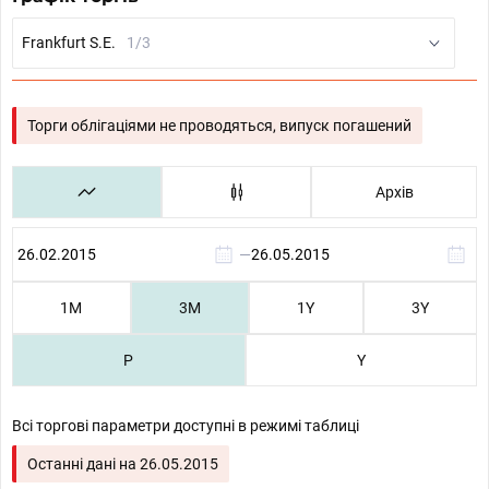
Frankfurt S.E.
1/3
Торги облігаціями не проводяться, випуск погашений
Архів
—
1М
3М
1Y
3Y
P
Y
Всі торгові параметри доступні в режимі таблиці
Останні дані на
26.05.2015