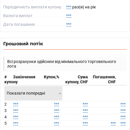
Періодичність виплати купону
***
раз(и) на рік
Валюта виплат
***
Дата погашення
***
Грошовий потік
Всі розрахунки здійснені від мінімального торговельного
лота
#
Закінчення
Купон,%
Сума
Погашення,
купону
купону, CHF
CHF
Показати попередні
2
***
***
***
***
3
***
***
***
***
4
***
***
***
***
5
***
***
***
***
***