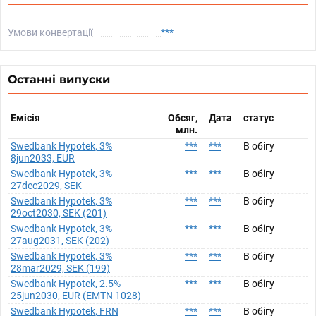
Умови конвертації
***
Останні випуски
Емісія
Обсяг,
Дата
статус
млн.
Swedbank Hypotek, 3%
***
***
В обігу
8jun2033, EUR
Swedbank Hypotek, 3%
***
***
В обігу
27dec2029, SEK
Swedbank Hypotek, 3%
***
***
В обігу
29oct2030, SEK (201)
Swedbank Hypotek, 3%
***
***
В обігу
27aug2031, SEK (202)
Swedbank Hypotek, 3%
***
***
В обігу
28mar2029, SEK (199)
Swedbank Hypotek, 2.5%
***
***
В обігу
25jun2030, EUR (EMTN 1028)
Swedbank Hypotek, FRN
***
***
В обігу