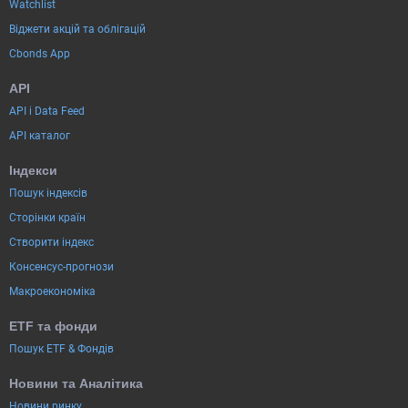
Watchlist
Віджети акцій та облігацій
Cbonds App
API
API і Data Feed
API каталог
Індекси
Пошук індексів
Сторінки країн
Створити індекс
Консенсус-прогнози
Макроекономіка
ETF та фонди
Пошук ETF & Фондів
Новини та Аналітика
Новини ринку