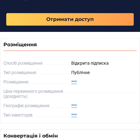
Отримати доступ
Розміщення
Спосіб розміщення
Відкрита підписка
Тип розміщення
Публічне
Розміщення
***
Ціна первинного розміщення
(дохідність)
Географія розміщення
***
Тип інвесторів
***
Конвертація і обмін