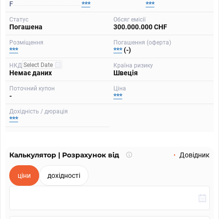
F
***
***
Статус
Обсяг емісії
Погашена
300.000.000 CHF
Розміщення
Погашення (оферта)
***
***
(-)
НКД
Країна ризику
Немає даних
Швеція
Поточний купон
Ціна
-
***
Дохідність / дюрація
***
Калькулятор | Розрахунок від
Що
Довідник
таке
калькулятор?
ціни
дохідності