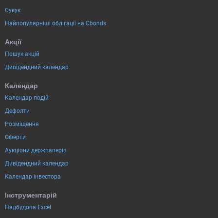
Сукук
Найпопулярніші облігації на Cbonds
Акції
Пошук акцій
Дивідендний календар
Календар
Календар подій
Дефолти
Розміщення
Оферти
Аукціони держпаперів
Дивідендний календар
Календар інвестора
Інструментарій
Надбудова Excel