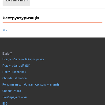
Показати все
Реструктуризація
***
Емісії
Пошук облігацій & Карти ринку
Пошук облігацій (ШІ)
Пошук котировок
Cbonds Estimation
Ренкінги інвест. банків і юр. консультантів
Cbonds Pages
Ломбардні списки
ESG