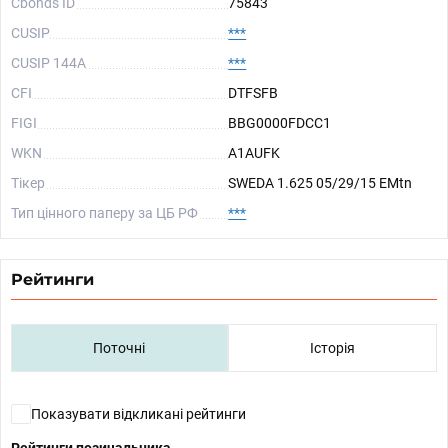
Cbonds ID
75843
CUSIP
***
CUSIP 144A
***
CFI
DTFSFB
FIGI
BBG0000FDCC1
WKN
A1AUFK
Тікер
SWEDA 1.625 05/29/15 EMtn
Тип цінного паперу за ЦБ РФ
***
Рейтинги
Поточні
Історія
Показувати відкликані рейтинги