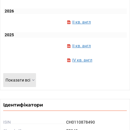
2026
II кв. англ
2025
II кв. англ
IV кв. англ
Показати всі
Ідентифікатори
ISIN
CH0110878490