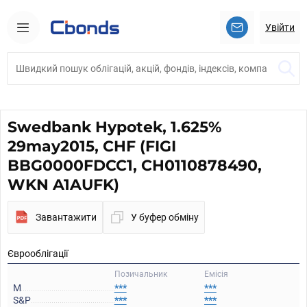
Увійти
Swedbank Hypotek, 1.625%
29may2015, CHF (FIGI
BBG0000FDCC1, CH0110878490,
WKN A1AUFK)
Завантажити
У буфер обміну
Єврооблігації
Позичальник
Емісія
M
***
***
S&P
***
***