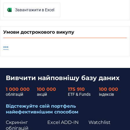
Завантажити в Excel
Умови дострокового викупу
***
Вивчити найповнішу базу даних
1 000 000
100 000
175 910
100 000
облігацій
акцій
ETF & Funds
індексів
Відстежуйте свій портфель
найефективнішим способом
Скринінг
Excel ADD-IN
Watchlist
облігацій