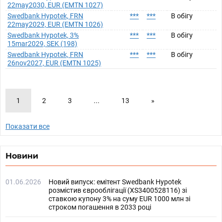
22may2030, EUR (EMTN 1027)
Swedbank Hypotek, FRN
***
***
В обігу
22may2029, EUR (EMTN 1026)
Swedbank Hypotek, 3%
***
***
В обігу
15mar2029, SEK (198)
Swedbank Hypotek, FRN
***
***
В обігу
26nov2027, EUR (EMTN 1025)
1
2
3
...
13
»
Показати все
Новини
01.06.2026
Новий випуск: емітент Swedbank Hypotek
розмістив єврооблігації (XS3400528116) зі
ставкою купону 3% на суму EUR 1000 млн зі
строком погашення в 2033 році