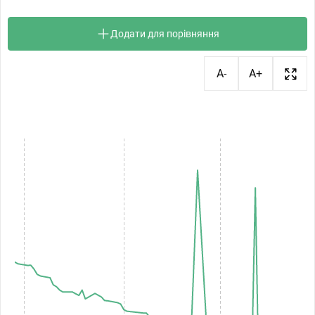
Додати для порівняння
A-
A+