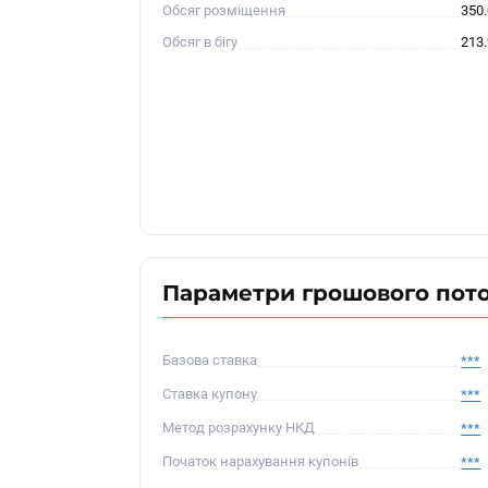
Обсяг розміщення
350
Обсяг в бігу
213
Параметри грошового пот
Базова ставка
***
Ставка купону
***
Метод розрахунку НКД
***
Початок нарахування купонів
***