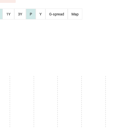
1Y
3Y
P
Y
G-spread
Map