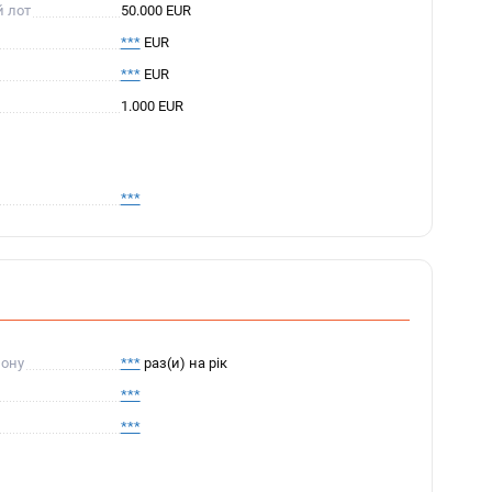
й лот
50.000 EUR
***
EUR
***
EUR
1.000 EUR
***
пону
***
раз(и) на рік
***
***