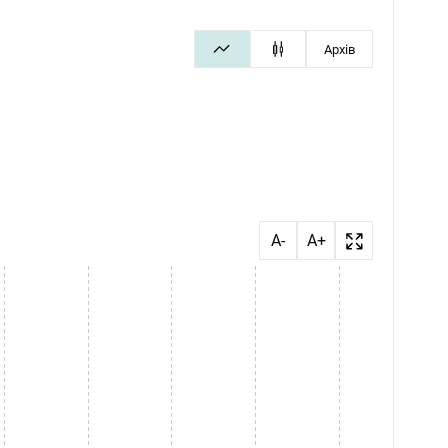
Архів
A-
A+