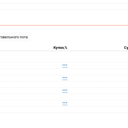
рговельного лота
Купон,%
Су
***
***
***
***