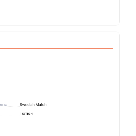
ента
Swedish Match
Тютюн