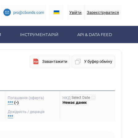
pro@cbonds.com
Увійти
Зареєструватися
И
ІНСТРУМЕНТАРІЙ
API & DATA FEED
Завантажити
У буфер обміну
Погашення (оферта)
НКД
***
(-)
Немає даних
Дохідність / дюрація
***