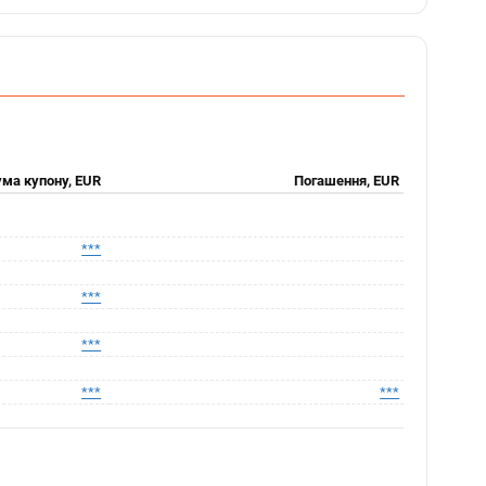
ма купону, EUR
Погашення, EUR
***
***
***
***
***