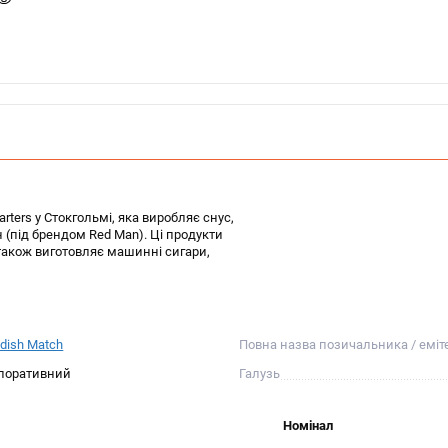
ters у Стокгольмі, яка виробляє снус,
під брендом Red Man). Ці продукти
також виготовляє машинні сигари,
dish Match
Повна назва позичальника / еміт
поративний
Галузь
Номінал