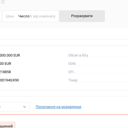
Що
таке
калькулятор?
Розрахувати
Ціна
% від номіналу
.000.000 EUR
Обсяг в бігу
000 EUR
ISIN
218858
CFI
00194GX90
Тікер
8
Посилання на розрахунки
гашений