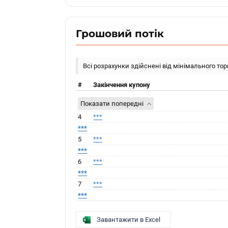
Грошовий потік
Всі розрахунки здійснені від мінімального то
#
Закінчення купону
Показати попередні
4
***
***
5
***
***
6
***
***
7
***
***
Завантажити в Excel