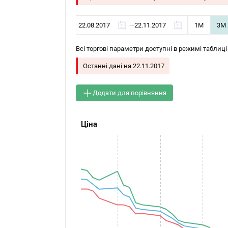
—
1М
3М
Всі торгові параметри доступні в режимі таблиці
Останні дані на
22.11.2017
Додати для порівняння
Ціна