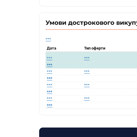
Умови дострокового викуп
***
Дата
Тип оферти
***
***
***
***
***
***
***
***
***
***
***
***