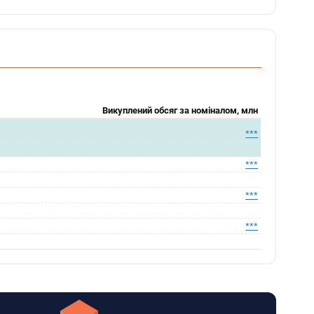
Викуплений обсяг за номіналом, млн
***
***
***
***