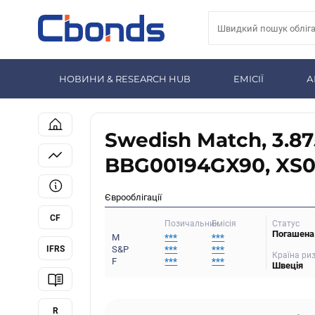
НОВИНИ & RESEARCH HUB
ЕМІСІЇ
А
Swedish Match, 3.87
BBG00194GX90, XS0
Єврооблігації
CF
Статус
Позичальник
Емісія
Погашена
M
***
***
IFRS
S&P
***
***
Країна ри
F
***
***
Швеція
R