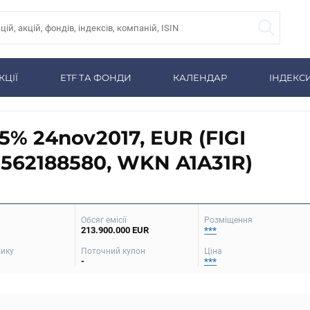
КЦІЇ
ETF ТА ФОНДИ
КАЛЕНДАР
ІНДЕКС
5% 24nov2017, EUR (FIGI
562188580, WKN A1A31R)
Обсяг емісії
Розміщення
213.900.000 EUR
***
зику
Поточний купон
Ціна
-
***