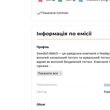
Показати логотип
Інформація по емісії
Профіль
Swedish Match — це шведська компанія з headquar
вологий нюхальний тютюн та жувальний тютюн (
відомі як вологий бездимний тютюн. Компанія 
сірники ...
Показати все
Позичальник
Swe
Сектор
Кор
Обсяг