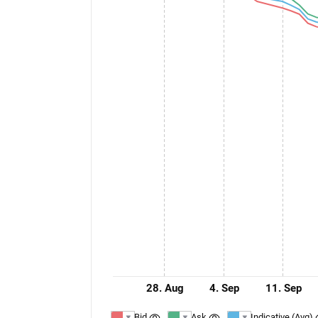
28. Aug
4. Sep
11. Sep
Bid
Ask
Indicative (Avg)