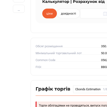
Калькулятор | Розрахунок від
...
ціни
дохідності
Обсяг розміщення
350
Мінімальний торговельний лот
50.
Common Code
056
FIGI
BBG
Графік торгів
Cbonds Estimation
1/
Торги облігаціями не проводяться, випуск по