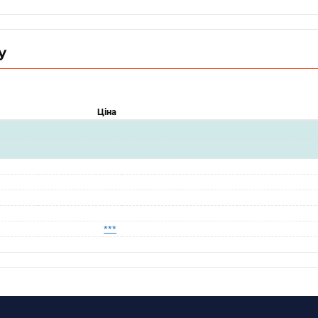
у
Ціна
***