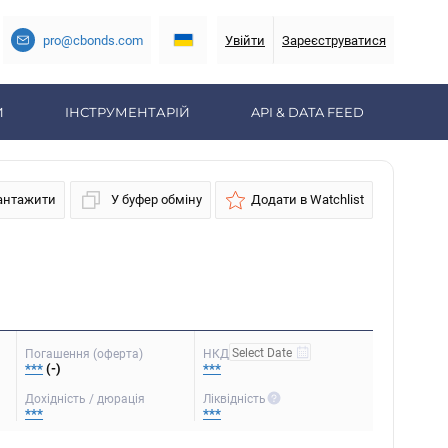
pro@cbonds.com
Увійти
Зареєструватися
И
ІНСТРУМЕНТАРІЙ
API & DATA FEED
антажити
У буфер обміну
Додати в Watchlist
Погашення (оферта)
НКД
***
(-)
***
Дохідність / дюрація
Ліквідність
***
***