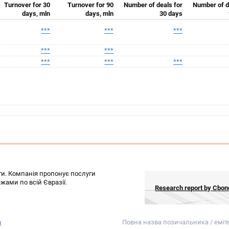
Turnover for 30
Turnover for 90
Number of deals for
Number of d
days, mln
days, mln
30 days
***
***
***
***
***
***
***
***
ги. Компанія пропонує послуги
жами по всій Євразії.
Research report by Cb
a
Повна назва позичальника / еміт