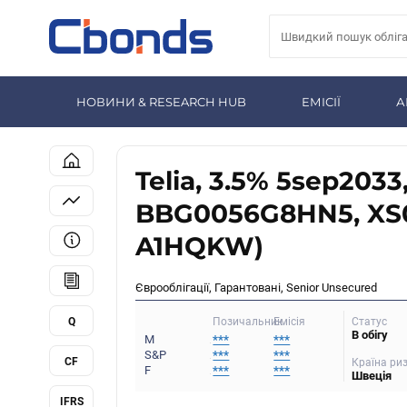
НОВИНИ & RESEARCH HUB
ЕМІСІЇ
А
Telia, 3.5% 5sep2033,
BBG0056G8HN5, XS
A1HQKW)
Єврооблігації, Гарантовані, Senior Unsecured
Q
Статус
Позичальник
Емісія
В обігу
M
***
***
S&P
***
***
CF
Країна ри
F
***
***
Швеція
IFRS