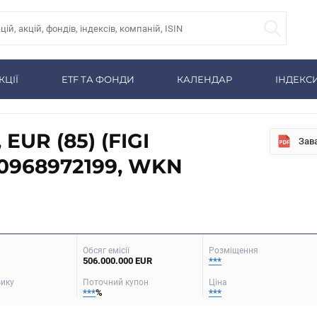
КЦІЇ
ETF ТА ФОНДИ
КАЛЕНДАР
ІНДЕКС
 EUR (85) (FIGI
Зав
0968972199, WKN
Обсяг емісії
Розміщення
506.000.000 EUR
***
зику
Поточний купон
Ціна
***
%
***