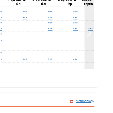
б.п.
б.п.
bp
торгів
**
***
***
***
**
***
***
***
**
***
***
**
***
***
***
**
**
**
**
***
***
***
Methodology