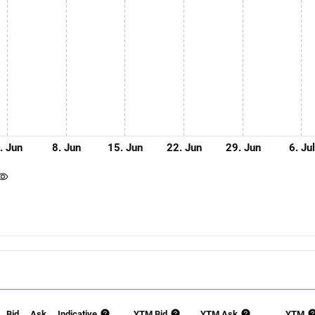
. Jun
8. Jun
15. Jun
22. Jun
29. Jun
6. Jul
Bid
Ask
Indicative
YTM Bid
YTM Ask
YTM