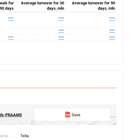
eals for
Average turnover for 30
Average turnover for 90
90 days
days, mln
days, mln
***
***
***
***
***
***
***
***
onds-PRAAMS
Save
ента
Telia