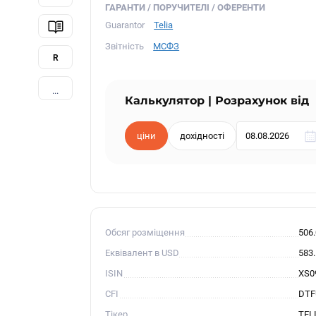
ГАРАНТИ / ПОРУЧИТЕЛІ / ОФЕРЕНТИ
Guarantor
Telia
Звітність
МСФЗ
R
...
Калькулятор | Розрахунок від
ціни
дохідності
Обсяг розміщення
506
Еквівалент в USD
583
ISIN
XS0
CFI
DTF
Тікер
TEL