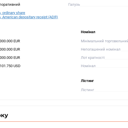
поративний
Галузь
a, ordinary share
a, American depositary receipt (ADR)
Номінал
.000.000 EUR
Мінімальний торговельни
.000.000 EUR
Непогашений номінал
.000.000 EUR
Лот кратності
.101.750 USD
Номінал
Лістинг
Лістинг
оку