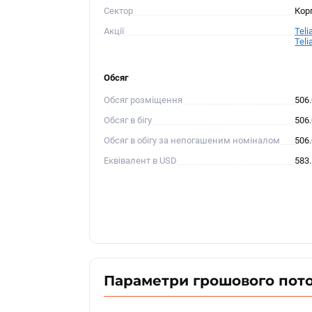
Сектор
Кор
Акції
Teli
Teli
Обсяг
Обсяг розміщення
506
Обсяг в бігу
506
Обсяг в обігу за непогашеним номіналом
506
Еквівалент в USD
583
Параметри грошового пот