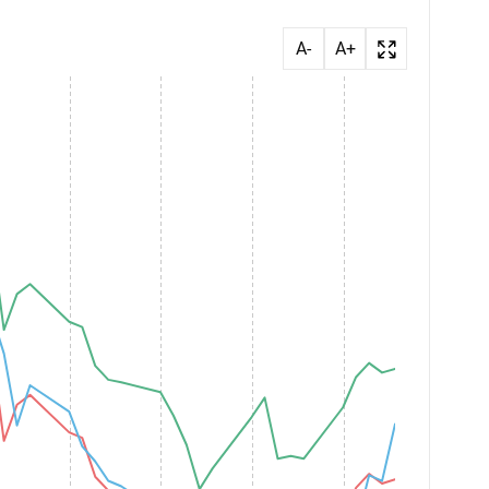
A-
A+