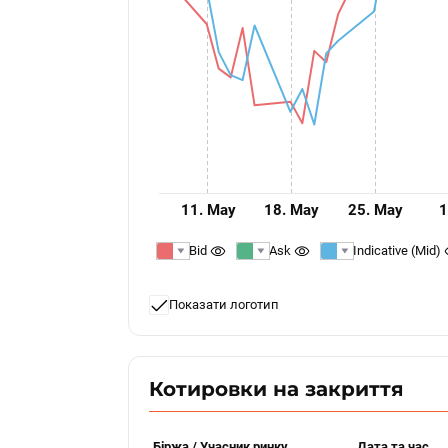
11. May
18. May
25. May
1
Bid
Ask
Indicative (Mid)
Показати логотип
Котировки на закриття
Біржа / Учасник ринку
Дата та час