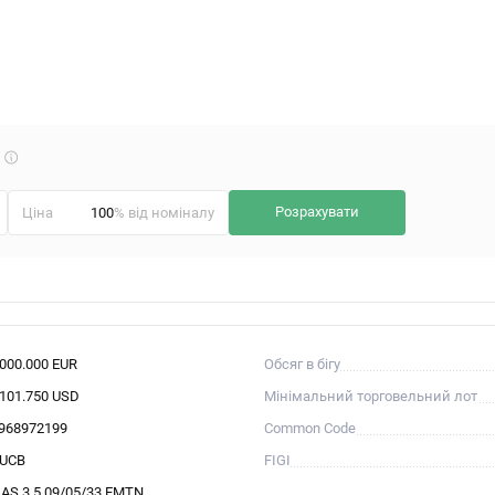
Що
таке
калькулятор?
Розрахувати
Ціна
% від номіналу
.000.000 EUR
Обсяг в бігу
.101.750 USD
Мінімальний торговельний лот
968972199
Common Code
UCB
FIGI
IAS 3.5 09/05/33 EMTN