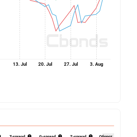
13. Jul
20. Jul
27. Jul
3. Aug
T-spread,
G-spread,
Z-spread,
Оборот