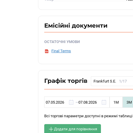
Емісійні документи
ОСТАТОЧНІ УМОВИ
Final Terms
Графік торгів
Frankfurt S.E.
1/17
—
1М
3М
Всі торгові параметри доступні в режимі таблиці
Додати для порівняння