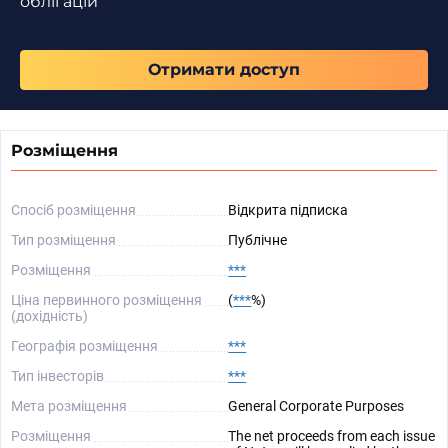
облігацій
Отримати доступ
Розміщення
Спосіб розміщення
Відкрита підписка
Тип розміщення
Публічне
Розміщення
***
Ціна первинного розміщення
(
***
%)
(дохідність)
Географія розміщення
***
Тип інвесторів
***
Мета розміщення
General Corporate Purposes
Розміщення
The net proceeds from each issue