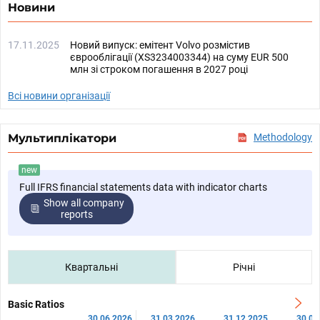
Новини
17.11.2025
Новий випуск: емітент Volvo розмістив
єврооблігації (XS3234003344) на суму EUR 500
млн зі строком погашення в 2027 році
Всі новини організації
Мультиплікатори
Methodology
new
Full IFRS financial statements data with indicator charts
Show all company
reports
Квартальні
Річні
Basic Ratios
30.06.2026
31.03.2026
31.12.2025
30.09