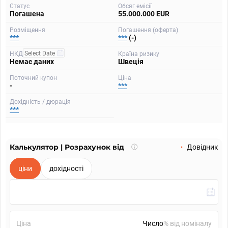
Статус
Обсяг емісії
Погашена
55.000.000 EUR
Розміщення
Погашення (оферта)
***
***
(-)
НКД
Країна ризику
Немає даних
Швеція
Поточний купон
Ціна
-
***
Дохідність / дюрація
***
Калькулятор | Розрахунок від
Що
Довідник
таке
калькулятор?
ціни
дохідності
Ціна
% від номіналу