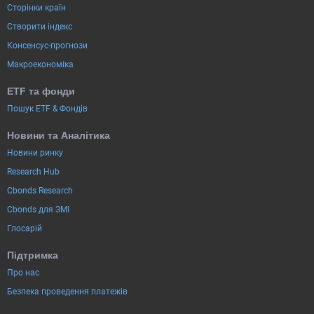
Сторінки країн
Створити індекс
Консенсус-прогнози
Макроекономіка
ETF та фонди
Пошук ETF & Фондів
Новини та Аналітика
Новини ринку
Research Hub
Cbonds Research
Cbonds для ЗМІ
Глосарій
Підтримка
Про нас
Безпека проведення платежів