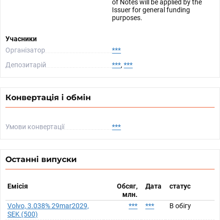
of Notes will be applied by the
Issuer for general funding
purposes.
Учасники
Організатор
***
Депозитарій
***
,
***
Конвертація і обмін
Умови конвертації
***
Останні випуски
Емісія
Обсяг,
Дата
статус
млн.
Volvo, 3.038% 29mar2029,
***
***
В обігу
SEK (500)