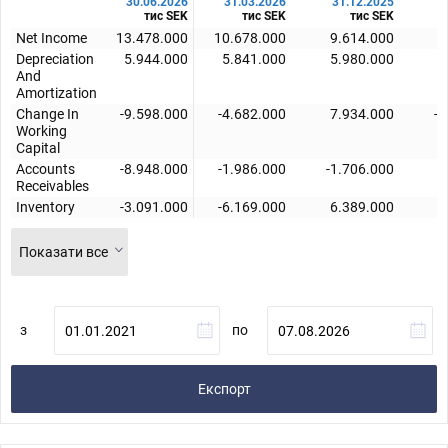
30.06.2026
31.03.2026
31.12.2025
3
тис SEK
тис SEK
тис SEK
Net Income
13.478.000
10.678.000
9.614.000
7
Depreciation
5.944.000
5.841.000
5.980.000
5
And
Amortization
Change In
-9.598.000
-4.682.000
7.934.000
-6
Working
Capital
Accounts
-8.948.000
-1.986.000
-1.706.000
3
Receivables
Inventory
-3.091.000
-6.169.000
6.389.000
Показати все
з
по
Експорт