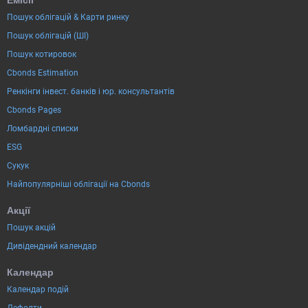
Пошук облігацій & Карти ринку
Пошук облігацій (ШІ)
Пошук котировок
Cbonds Estimation
Ренкінги інвест. банків і юр. консультантів
Cbonds Pages
Ломбардні списки
ESG
Сукук
Найпопулярніші облігації на Cbonds
Акції
Пошук акцій
Дивідендний календар
Календар
Календар подій
Дефолти