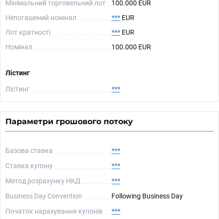
Мінімальний торговельний лот
100.000 EUR
Непогашений номінал
***
EUR
Лот кратності
***
EUR
Номінал
100.000 EUR
Лістинг
Лістинг
***
Параметри грошового потоку
Базова ставка
***
Ставка купону
***
Метод розрахунку НКД
***
Business Day Convention
Following Business Day
Початок нарахування купонів
***