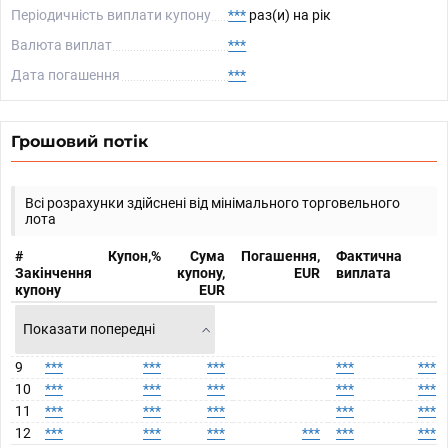
Періодичність виплати купону
***
раз(и) на рік
Валюта виплат
***
Дата погашення
***
Грошовий потік
Всі розрахунки здійснені від мінімального торговельного
лота
#
Купон,%
Сума
Погашення,
Фактична
Закінчення
купону,
EUR
виплата
купону
EUR
Показати попередні
9
***
***
***
***
***
10
***
***
***
***
***
11
***
***
***
***
***
12
***
***
***
***
***
***