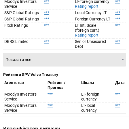
Moody's Investors
***
LT- foreign currency
***
Service
Rating report
S&P Global Ratings
***
Local Currency LT
***
S&P Global Ratings
***
Foreign Currency LT
***
Fitch Ratings
***
LT Int. Scale
***
(foreign curr.)
Rating report
DBRS Limited
***
Senior Unsecured
***
Debt
Показати все
Рейтинги SPV
Volvo Treasury
Агентство
Рейтинг /
Шкала
Дата
Прогноз
Moody's Investors
***
LT- foreign
***
Service
currency
Moody's Investors
***
LT- local
***
Service
currency
Класифікатор випуску