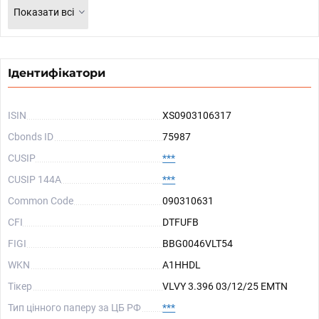
Показати всі
Ідентифікатори
ISIN
XS0903106317
Cbonds ID
75987
CUSIP
***
CUSIP 144A
***
Common Code
090310631
CFI
DTFUFB
FIGI
BBG0046VLT54
WKN
A1HHDL
Тікер
VLVY 3.396 03/12/25 EMTN
Тип цінного паперу за ЦБ РФ
***