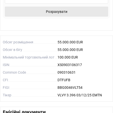
Розрахувати
Обсяг розміщення
55.000.000 EUR
Обсяг в бігу
55.000.000 EUR
Мінімальний торговельний лот
100.000 EUR
ISIN
XS0903106317
Common Code
090310631
CFI
DTFUFB
FIGI
BBG0046VLT54
Тікер
VLVY 3.396 03/12/25 EMTN
Емісійні документи