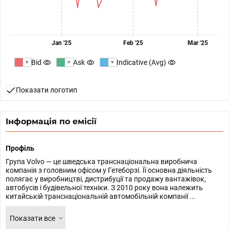
Jan '25
Feb '25
Mar '25
Bid
Ask
Indicative (Avg)
Показати логотип
Інформація по емісії
Профіль
Група Volvo — це шведська транснаціональна виробнича
компанія з головним офісом у Гетеборзі. Її основна діяльність
полягає у виробництві, дистрибуції та продажу вантажівок,
автобусів і будівельної техніки. З 2010 року вона належить
китайській транснаціональній автомобільній компанії ...
Показати все