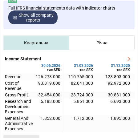
new
Full IFRS financial statements data with indicator charts
Show all company
reports
Квартальна
Річна
Income Statement
30.06.2026
31.03.2026
31.12.2025
тис SEK
тис SEK
тис SEK
Revenue
126.273.000
110.765.000
123.803.000
Cost of
93.819.000
82.041.000
92.972.000
Revenue
Gross Profit
32.454.000
28.724.000
30.831.000
Research and
6.183.000
5.861.000
6.693.000
Development
Expenses
General And
1.852.000
1.712.000
1.895.000
Administrative
Expenses