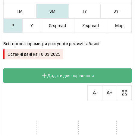
1М
3М
1Y
3Y
P
Y
G-spread
Z-spread
Map
Всі торгові параметри доступні в режимі таблиці
Останні дані на
10.03.2025
Додати для порівняння
A-
A+