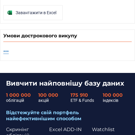
Завантажити в Excel
Умови дострокового викупу
***
Вивчити найповнішу базу даних
1 000 000
100 000
175 910
100 000
облігацій
акцій
ETF & Funds
індексів
Відстежуйте свій портфель
найефективнішим способом
Скринінг
Excel ADD-IN
Watchlist