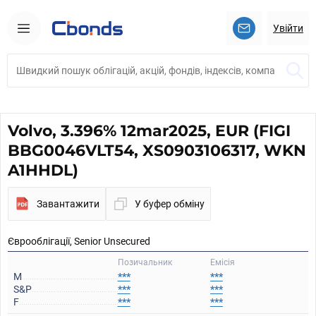
Увійти
Volvo, 3.396% 12mar2025, EUR (FIGI
BBG0046VLT54, XS0903106317, WKN
A1HHDL)
Завантажити
У буфер обміну
Єврооблігації, Senior Unsecured
Позичальник
Емісія
M
***
***
S&P
***
***
F
***
***