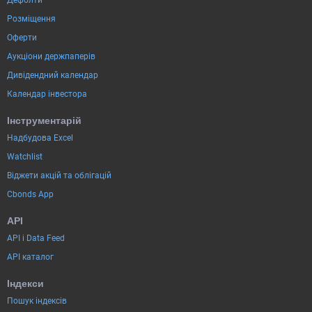
Розміщення
Оферти
Аукціони держпаперів
Дивідендний календар
Календар інвестора
Інструментарій
Надбудова Excel
Watchlist
Віджети акцій та облігацій
Cbonds App
API
API і Data Feed
API каталог
Індекси
Пошук індексів