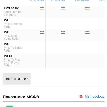
EPS basic
***
***
***
Basic Earning
per Share
P/E
Price Earnings
Ratio
P/B
***
***
***
Price Book
Value Ratio
P/S
Price To Sales
Ratio
P/FCF
Price To Free
Cash Flows
Ratio
Показати все
Показники МСФЗ
Methodology