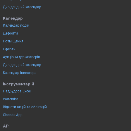
Дивідендний календар
Календар
Календар подій
Дефолти
Розміщення
Оферти
Аукціони держпаперів
Дивідендний календар
Календар інвестора
Інструментарій
Надбудова Excel
Watchlist
Віджети акцій та облігацій
Cbonds App
API