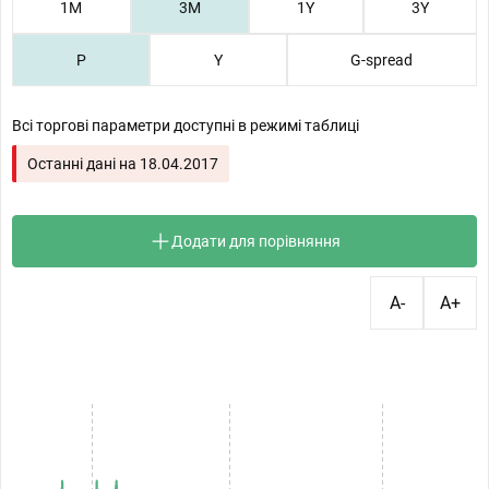
1М
3М
1Y
3Y
P
Y
G-spread
Всі торгові параметри доступні в режимі таблиці
Останні дані на
18.04.2017
Додати для порівняння
A-
A+