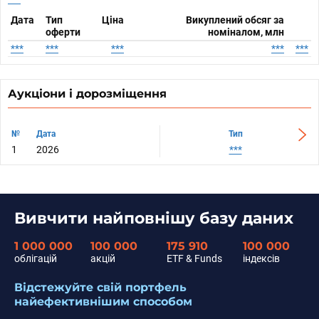
Дата
Тип
Ціна
Викуплений обсяг за
оферти
номіналом, млн
***
***
***
***
***
Аукціони і дорозміщення
№
№
Дата
Дата
Тип
1
1
2026
2026
***
Вивчити найповнішу базу даних
1 000 000
100 000
175 910
100 000
облігацій
акцій
ETF & Funds
індексів
Відстежуйте свій портфель
найефективнішим способом