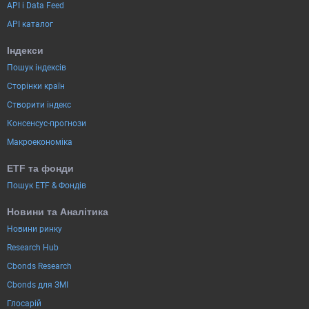
API і Data Feed
API каталог
Індекси
Пошук індексів
Сторінки країн
Створити індекс
Консенсус-прогнози
Макроекономіка
ETF та фонди
Пошук ETF & Фондів
Новини та Аналітика
Новини ринку
Research Hub
Cbonds Research
Cbonds для ЗМІ
Глосарій