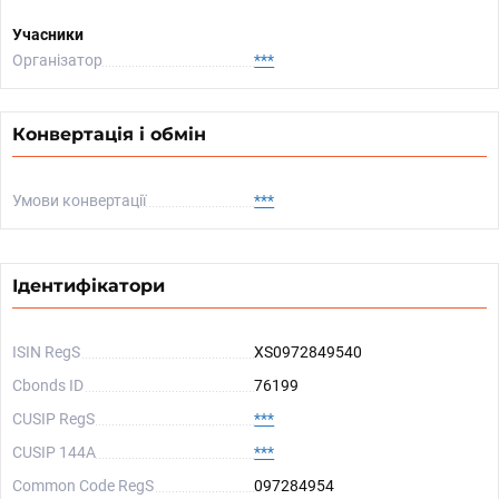
Учасники
Організатор
***
Конвертація і обмін
Умови конвертації
***
Ідентифікатори
ISIN RegS
XS0972849540
Cbonds ID
76199
CUSIP RegS
***
CUSIP 144A
***
Common Code RegS
097284954