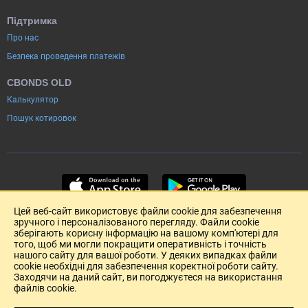
Підтримка
Про нас
Безпека проведення платежів
CBONDS OLD
Калькулятор
Пошук котировок
Цей веб-сайт використовує файли cookie для забезпечення
зручного і персоналізованого перегляду. Файли cookie
зберігають корисну інформацію на вашому комп'ютері для
того, щоб ми могли покращити оперативність і точність
нашого сайту для вашої роботи. У деяких випадках файли
cookie необхідні для забезпечення коректної роботи сайту.
Заходячи на даний сайт, ви погоджуєтеся на використання
файлів cookie.
Розміщення реклами
Зворотній зв'язок
Угода Користувача (pdf)