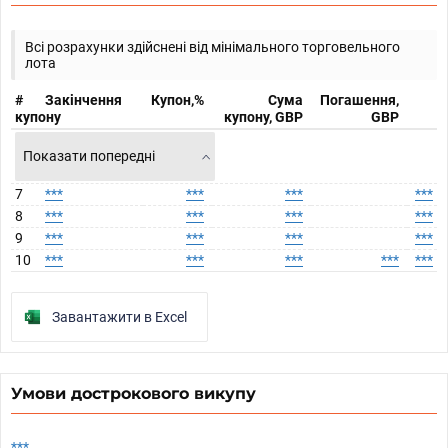
Всі розрахунки здійснені від мінімального торговельного
лота
#
Закінчення
Купон,%
Сума
Погашення,
купону
купону, GBP
GBP
Показати попередні
7
***
***
***
***
8
***
***
***
***
9
***
***
***
***
10
***
***
***
***
***
Завантажити в Excel
Умови дострокового викупу
***