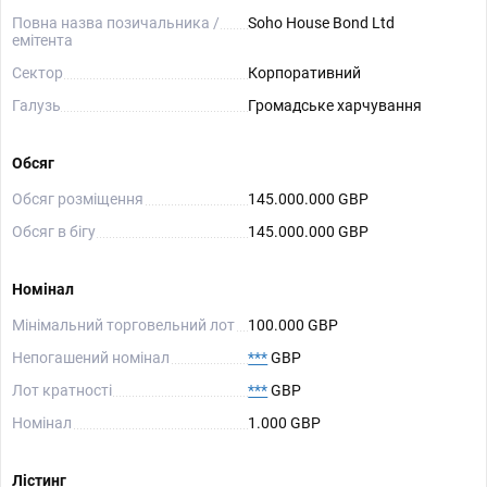
Повна назва позичальника /
Soho House Bond Ltd
емітента
Сектор
Корпоративний
Галузь
Громадське харчування
Обсяг
Обсяг розміщення
145.000.000 GBP
Обсяг в бігу
145.000.000 GBP
Номінал
Мінімальний торговельний лот
100.000 GBP
Непогашений номінал
***
GBP
Лот кратності
***
GBP
Номінал
1.000 GBP
Лістинг