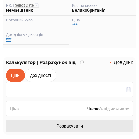
НКД
Країна ризику
Немає даних
Великобританія
Поточний купон
Ціна
-
***
Дохідність / дюрація
***
Калькулятор | Розрахунок від
Що
Довідник
таке
калькулятор?
ціни
дохідності
Ціна
% від номіналу
Розрахувати