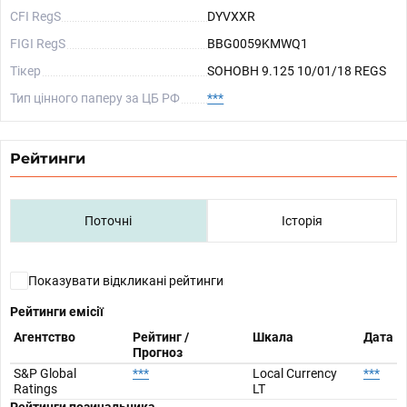
CFI RegS
DYVXXR
FIGI RegS
BBG0059KMWQ1
Тікер
SOHOBH 9.125 10/01/18 REGS
Тип цінного паперу за ЦБ РФ
***
Рейтинги
Поточні
Історія
Показувати відкликані рейтинги
Рейтинги емісії
Агентство
Рейтинг /
Шкала
Дата
Прогноз
S&P Global
***
Local Currency
***
Ratings
LT