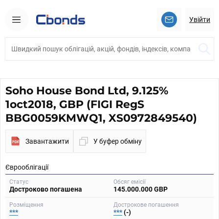
Увійти
Soho House Bond Ltd, 9.125%
1oct2018, GBP (FIGI RegS
BBG0059KMWQ1, XS0972849540)
Завантажити
У буфер обміну
Єврооблігації
Статус
Обсяг емісії
Достроково погашена
145.000.000 GBP
Розміщення
Дострокове погашення
***
***
(-)