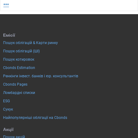
***
Емісії
Пошук облігацій & Карти ринку
Пошук облігацій (ШІ)
Пошук котировок
Cbonds Estimation
Ренкінги інвест. банків і юр. консультантів
Cbonds Pages
Ломбардні списки
ESG
Сукук
Найпопулярніші облігації на Cbonds
Акції
Пошук акцій