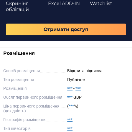
Скринінг
Excel ADD-IN
Watchlist
облігацій
Отримати доступ
Розміщення
Спосіб розміщення
Відкрита підписка
Тип розміщення
Публічне
Розміщення
***
-
***
Обсяг первинного розміщення
***
GBP
Ціна первинного розміщення
(
***
%)
(дохідність)
Географія розміщення
***
Тип інвесторів
***