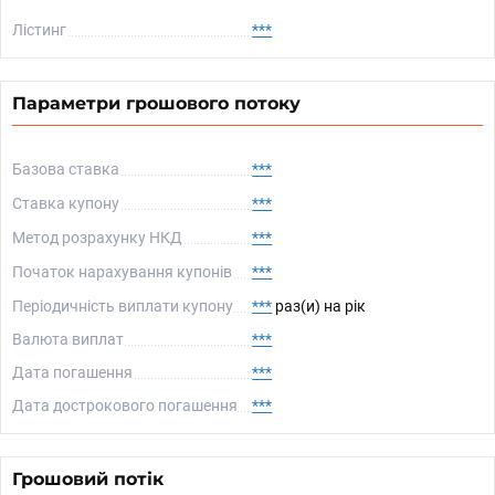
Лістинг
***
Параметри грошового потоку
Базова ставка
***
Ставка купону
***
Метод розрахунку НКД
***
Початок нарахування купонів
***
Періодичність виплати купону
***
раз(и) на рік
Валюта виплат
***
Дата погашення
***
Дата дострокового погашення
***
Грошовий потік