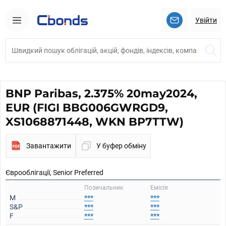
Увійти
BNP Paribas, 2.375% 20may2024,
EUR (FIGI BBG006GWRGD9,
XS1068871448, WKN BP7TTW)
Завантажити
У буфер обміну
Єврооблігації, Senior Preferred
Позичальник
Емісія
M
***
***
S&P
***
***
F
***
***