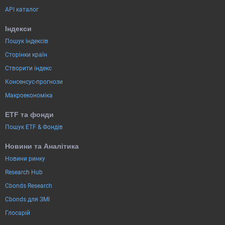
API каталог
Індекси
Пошук індексів
Сторінки країн
Створити індекс
Консенсус-прогнози
Макроекономіка
ETF та фонди
Пошук ETF & Фондів
Новини та Аналітика
Новини ринку
Research Hub
Cbonds Research
Cbonds для ЗМІ
Глосарій