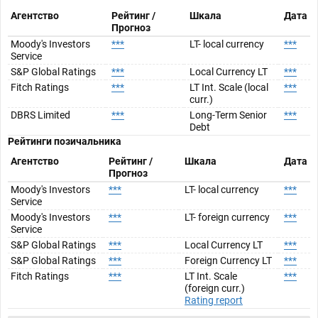
Агентство
Рейтинг /
Шкала
Дата
Прогноз
Moody's Investors
***
LT- local currency
***
Service
S&P Global Ratings
***
Local Currency LT
***
Fitch Ratings
***
LT Int. Scale (local
***
curr.)
DBRS Limited
***
Long-Term Senior
***
Debt
Рейтинги позичальника
Агентство
Рейтинг /
Шкала
Дата
Прогноз
Moody's Investors
***
LT- local currency
***
Service
Moody's Investors
***
LT- foreign currency
***
Service
S&P Global Ratings
***
Local Currency LT
***
S&P Global Ratings
***
Foreign Currency LT
***
Fitch Ratings
***
LT Int. Scale
***
(foreign curr.)
Rating report