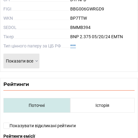
FIGI
BBG006GWRGD9
WKN
BP7TTW
SEDOL
BMMB394
Тікер
BNP 2.375 05/20/24 EMTN
Тип цінного паперу за ЦБ РФ
***
Показати все
Рейтинги
Поточні
Історія
Показувати відкликані рейтинги
Рейтинги емісії