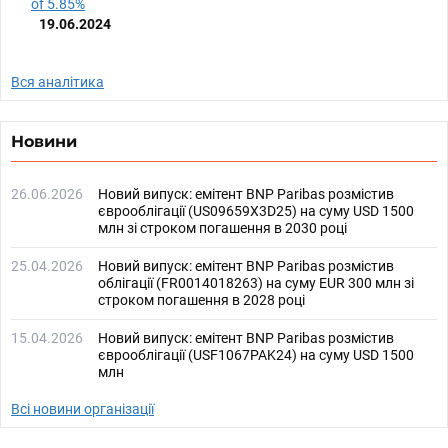
of 5.85%
19.06.2024
Вся аналітика
Новини
26.06.2026
Новий випуск: емітент BNP Paribas розмістив
єврооблігації (US09659X3D25) на суму USD 1500
млн зі строком погашення в 2030 році
25.04.2026
Новий випуск: емітент BNP Paribas розмістив
облігації (FR0014018263) на суму EUR 300 млн зі
строком погашення в 2028 році
15.04.2026
Новий випуск: емітент BNP Paribas розмістив
єврооблігації (USF1067PAK24) на суму USD 1500
млн
Всі новини організації