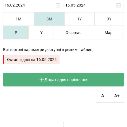
—
1М
3М
1Y
3Y
P
Y
G-spread
Map
Всі торгові параметри доступні в режимі таблиці
Останні дані на
16.05.2024
Додати для порівняння
A-
A+