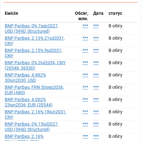
Емісія
Обсяг,
Дата
статус
млн.
BNP Paribas, 0% 7sep2027,
***
***
В обігу
USD (399D, Structured)
BNP Paribas, 2.13% 21jul2031,
***
***
В обігу
CNY
BNP Paribas, 2.15% 9jul2031,
***
***
В обігу
CNY
BNP Paribas, 0% 2jul2036, CNY
***
***
В обігу
(20548, 3653D)
BNP Paribas, 4.892%
***
***
В обігу
30jun2030, USD
BNP Paribas, FRN 30sep2036,
***
***
В обігу
EUR (ABS)
BNP Paribas, 4.002%
***
***
В обігу
23jun2036, EUR (20544)
BNP Paribas, 2.16% 18jun2031,
***
***
В обігу
CNY
BNP Paribas, 0% 15jul2027,
***
***
В обігу
USD (394D, Structured)
BNP Paribas, 2.16%
***
***
В обігу