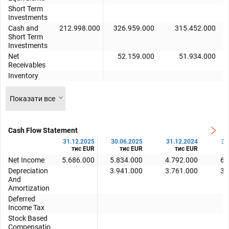
Short Term
Investments
Cash and
212.998.000
326.959.000
315.452.000
Short Term
Investments
Net
52.159.000
51.934.000
Receivables
Inventory
Показати все
Cash Flow Statement
31.12.2025
30.06.2025
31.12.2024
30
тис EUR
тис EUR
тис EUR
Net Income
5.686.000
5.834.000
4.792.000
6.
Depreciation
3.941.000
3.761.000
3.
And
Amortization
Deferred
Income Tax
Stock Based
Compensatio