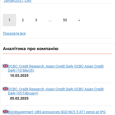
26may2031, CNY
1
2
3
...
50
»
Показати все
Аналітика про компанію
OCBC: Credit Research: Asian Credit Daily OCBC Asian Credit
Daily (10 March)
10.03.2025
OCBC: Credit Research: Asian Credit Daily OCBC Asian Credit
Daily (05 February)
05.02.2025
Bondsupermart: UBS announces SGD NC5.5 AT1 perps at IPG