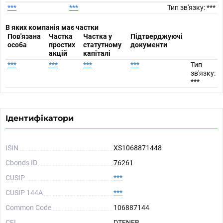
***
***
Тип зв'язку: ***
В яких компанія має частки
Пов'язана
Частка
Частка у
Підтверджуючі
особа
простих
статутному
документи
акцій
капіталі
***
***
***
***
Тип
зв'язку:
***
Ідентифікатори
ISIN
XS1068871448
Cbonds ID
76261
CUSIP
***
CUSIP 144A
***
Common Code
106887144
CFI
DTFNFB