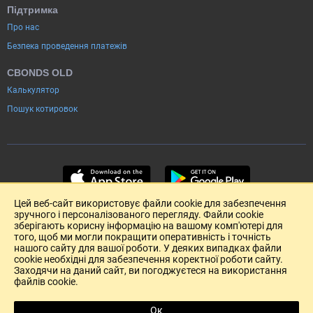
Підтримка
Про нас
Безпека проведення платежів
CBONDS OLD
Калькулятор
Пошук котировок
Цей веб-сайт використовує файли cookie для забезпечення
зручного і персоналізованого перегляду. Файли cookie
зберігають корисну інформацію на вашому комп'ютері для
того, щоб ми могли покращити оперативність і точність
нашого сайту для вашої роботи. У деяких випадках файли
cookie необхідні для забезпечення коректної роботи сайту.
Заходячи на даний сайт, ви погоджуєтеся на використання
файлів cookie.
Розміщення реклами
Зворотній зв'язок
Угода Користувача (pdf)
Ок
R