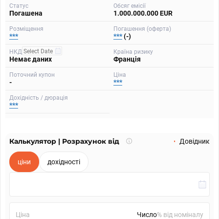
Статус
Обсяг емісії
Погашена
1.000.000.000 EUR
Розміщення
Погашення (оферта)
***
***
(-)
НКД
Країна ризику
Немає даних
Франція
Поточний купон
Ціна
-
***
Дохідність / дюрація
***
Калькулятор | Розрахунок від
Що
Довідник
таке
калькулятор?
ціни
дохідності
Ціна
% від номіналу