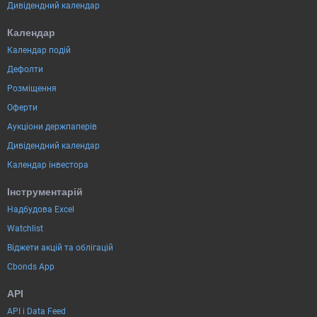
Дивідендний календар
Календар
Календар подій
Дефолти
Розміщення
Оферти
Аукціони держпаперів
Дивідендний календар
Календар інвестора
Інструментарій
Надбудова Excel
Watchlist
Віджети акцій та облігацій
Cbonds App
API
API і Data Feed