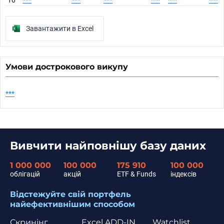
10
***
***
***
***
***
***
Завантажити в Excel
Умови дострокового викупу
***
Вивчити найповнішу базу даних
1 000 000
100 000
175 910
100 000
облігацій
акцій
ETF & Funds
індексів
Відстежуйте свій портфель
найефективнішим способом
Скринінг
Excel ADD-IN
Watchlist