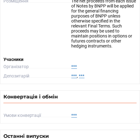
Розміщення
The net proceeds from each issue
of Notes by BNPP will be applied
for the general financing
purposes of BNPP unless
otherwise specified in the
relevant Final Terms. Such
proceeds may be used to
maintain positions in options or
futures contracts or other
hedging instruments.
Учасники
Організатор
***
Депозитарій
***
,
***
Конвертація і обмін
Умови конвертації
***
Останні випуски