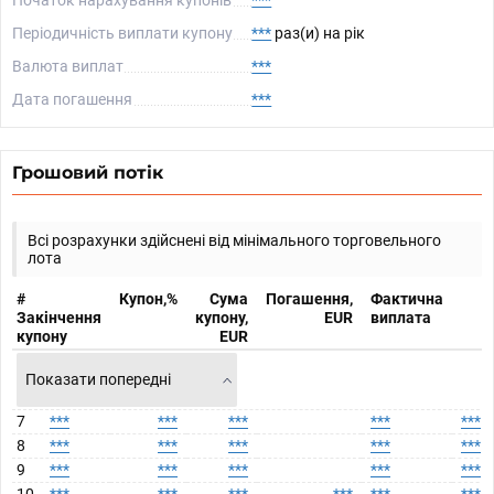
Початок нарахування купонів
***
Періодичність виплати купону
***
раз(и) на рік
Валюта виплат
***
Дата погашення
***
Грошовий потік
Всі розрахунки здійснені від мінімального торговельного
лота
#
Купон,%
Сума
Погашення,
Фактична
Закінчення
купону,
EUR
виплата
купону
EUR
Показати попередні
7
***
***
***
***
***
8
***
***
***
***
***
9
***
***
***
***
***