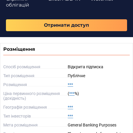
облігацій
Отримати доступ
Розміщення
Спосіб розміщення
Відкрита підписка
Тип розміщення
Публічне
Розміщення
***
Ціна первинного розміщення
(
***
%)
(дохідність)
Географія розміщення
***
Тип інвесторів
***
Мета розміщення
General Banking Purposes