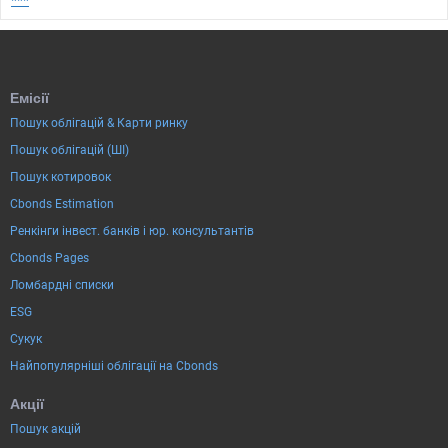
Емісії
Пошук облігацій & Карти ринку
Пошук облігацій (ШІ)
Пошук котировок
Cbonds Estimation
Ренкінги інвест. банків і юр. консультантів
Cbonds Pages
Ломбардні списки
ESG
Сукук
Найпопулярніші облігації на Cbonds
Акції
Пошук акцій