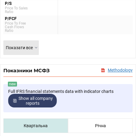
P/S
Price To Sales
Ratio
P/FCF
Price To Free
Cash Flows
Ratio
Показати все
Показники МСФЗ
Methodology
new
Full IFRS financial statements data with indicator charts
Show all company
reports
Квартальна
Річна