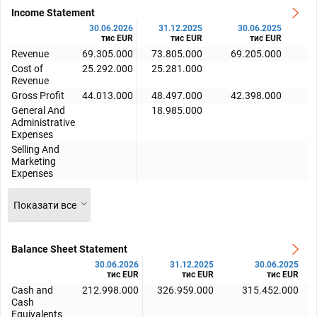
Income Statement
30.06.2026
31.12.2025
30.06.2025
тис EUR
тис EUR
тис EUR
Revenue
69.305.000
73.805.000
69.205.000
2
Cost of
25.292.000
25.281.000
Revenue
Gross Profit
44.013.000
48.497.000
42.398.000
2
General And
18.985.000
Administrative
Expenses
Selling And
Marketing
Expenses
Показати все
Balance Sheet Statement
30.06.2026
31.12.2025
30.06.2025
тис EUR
тис EUR
тис EUR
Cash and
212.998.000
326.959.000
315.452.000
Cash
Equivalents