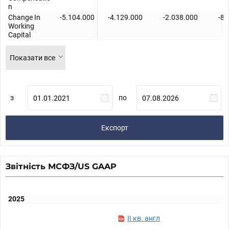
n
Change In
-5.104.000
-4.129.000
-2.038.000
-8.
Working
Capital
Показати все
з
по
Експорт
Звітність МСФЗ/US GAAP
2025
II кв. англ