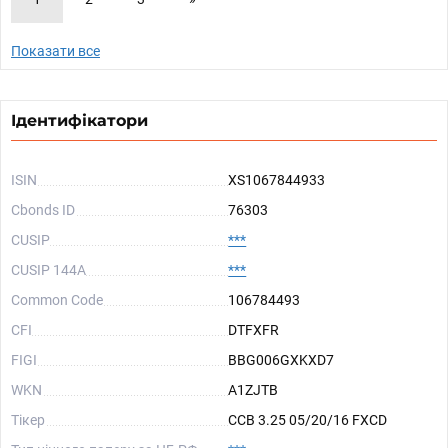
Показати все
Ідентифікатори
ISIN
XS1067844933
Cbonds ID
76303
CUSIP
***
CUSIP 144A
***
Common Code
106784493
CFI
DTFXFR
FIGI
BBG006GXKXD7
WKN
A1ZJTB
Тікер
CCB 3.25 05/20/16 FXCD