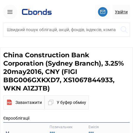
Увійти
China Construction Bank
Corporation (Sydney Branch), 3.25%
20may2016, CNY (FIGI
BBG006GXKXD7, XS1067844933,
WKN A1ZJTB)
Завантажити
У буфер обміну
Єврооблігації
Позичальник
Емісія