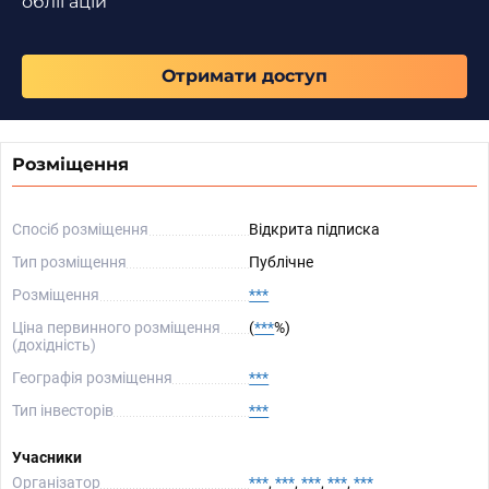
облігацій
Отримати доступ
Розміщення
Спосіб розміщення
Відкрита підписка
Тип розміщення
Публічне
Розміщення
***
Ціна первинного розміщення
(
***
%)
(дохідність)
Географія розміщення
***
Тип інвесторів
***
Учасники
Організатор
***
,
***
,
***
,
***
,
***