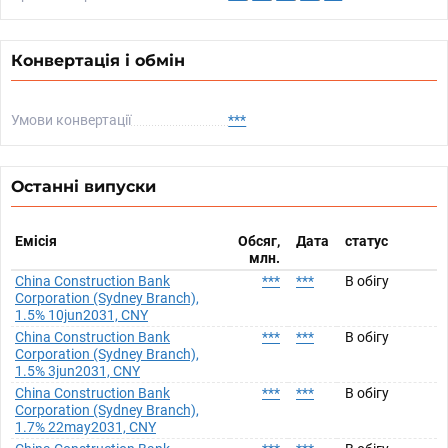
Конвертація і обмін
Умови конвертації
***
Останні випуски
Емісія
Обсяг,
Дата
статус
млн.
China Construction Bank
***
***
В обігу
Corporation (Sydney Branch),
1.5% 10jun2031, CNY
China Construction Bank
***
***
В обігу
Corporation (Sydney Branch),
1.5% 3jun2031, CNY
China Construction Bank
***
***
В обігу
Corporation (Sydney Branch),
1.7% 22may2031, CNY