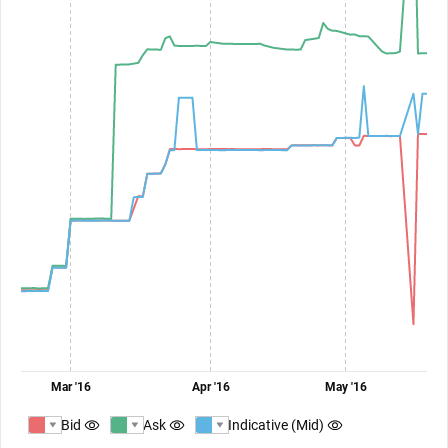
Mar '16
Apr '16
May '16
Bid
Ask
Indicative (Mid)