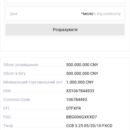
Ціна
% від номіналу
Розрахувати
Обсяг розміщення
500.000.000 CNY
Обсяг в бігу
500.000.000 CNY
Мінімальний торговельний лот
1.000.000 CNY
ISIN
XS1067844933
Common Code
106784493
CFI
DTFXFR
FIGI
BBG006GXKXD7
Тікер
CCB 3.25 05/20/16 FXCD