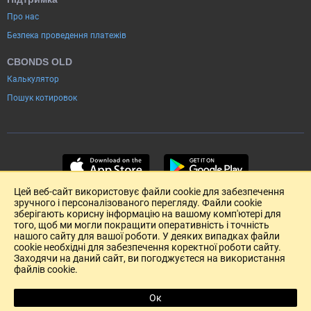
Про нас
Безпека проведення платежів
CBONDS OLD
Калькулятор
Пошук котировок
Цей веб-сайт використовує файли cookie для забезпечення
зручного і персоналізованого перегляду. Файли cookie
зберігають корисну інформацію на вашому комп'ютері для
того, щоб ми могли покращити оперативність і точність
нашого сайту для вашої роботи. У деяких випадках файли
cookie необхідні для забезпечення коректної роботи сайту.
Заходячи на даний сайт, ви погоджуєтеся на використання
файлів cookie.
Розміщення реклами
Зворотній зв'язок
Угода Користувача (pdf)
Ок
R
Copyright (c) 2004-2026 Cbonds