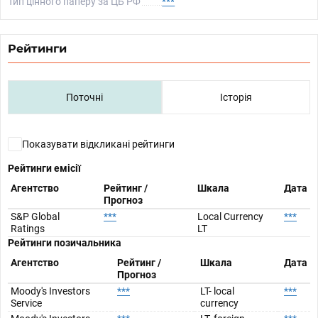
Тип цінного паперу за ЦБ РФ
***
Рейтинги
Поточні
Історія
Показувати відкликані рейтинги
Рейтинги емісії
Агентство
Рейтинг /
Шкала
Дата
Прогноз
S&P Global
***
Local Currency
***
Ratings
LT
Рейтинги позичальника
Агентство
Рейтинг /
Шкала
Дата
Прогноз
Moody's Investors
***
LT- local
***
Service
currency