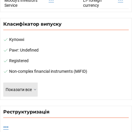
Moody's Investors
***
LT- foreign
***
Service
currency
Класифікатор випуску
Купонні
Ранг: Undefined
Registered
Non-complex financial instruments (MiFID)
Показати все
Реструктуризація
***