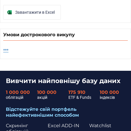
Завантажити в Excel
Умови дострокового викупу
***
Вивчити найповнішу базу даних
1 000 000
100 000
175 910
100 000
облігацій
акцій
ETF & Funds
індексів
Відстежуйте свій портфель
найефективнішим способом
Скринінг
Excel ADD-IN
Watchlist