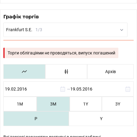
Графік торгів
Frankfurt S.E.
1/3
Торги облігаціями не проводяться, випуск погашений
Архів
—
1М
3М
1Y
3Y
P
Y