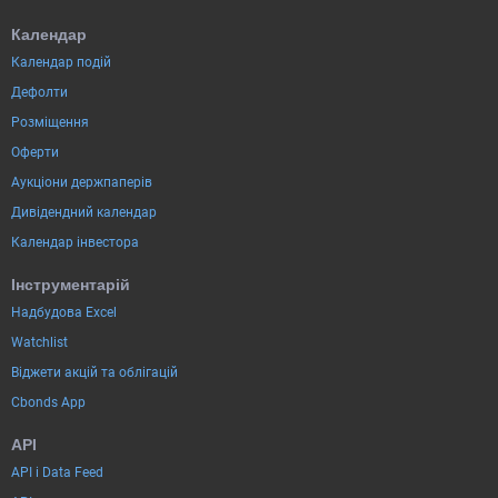
Календар
Календар подій
Дефолти
Розміщення
Оферти
Аукціони держпаперів
Дивідендний календар
Календар інвестора
Інструментарій
Надбудова Excel
Watchlist
Віджети акцій та облігацій
Cbonds App
API
API і Data Feed