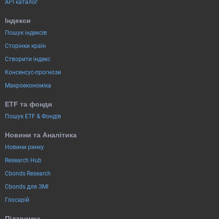
API каталог
Індекси
Пошук індексів
Сторінки країн
Створити індекс
Консенсус-прогнози
Макроекономіка
ETF та фонди
Пошук ETF & Фондів
Новини та Аналітика
Новини ринку
Research Hub
Cbonds Research
Cbonds для ЗМІ
Глосарій
Підтримка