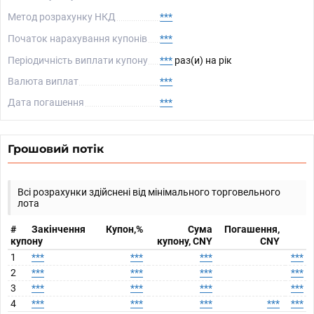
Метод розрахунку НКД
***
Початок нарахування купонів
***
Періодичність виплати купону
***
раз(и) на рік
Валюта виплат
***
Дата погашення
***
Грошовий потік
Всі розрахунки здійснені від мінімального торговельного
лота
#
Закінчення
Купон,%
Сума
Погашення,
купону
купону, CNY
CNY
1
***
***
***
***
2
***
***
***
***
3
***
***
***
***
4
***
***
***
***
***