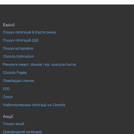
Емісії
Пошук облігацій & Карти ринку
Пошук облігацій (ШІ)
Пошук котировок
Cbonds Estimation
Ренкінги інвест. банків і юр. консультантів
Cbonds Pages
Ломбардні списки
ESG
Сукук
Найпопулярніші облігації на Cbonds
Акції
Пошук акцій
Дивідендний календар