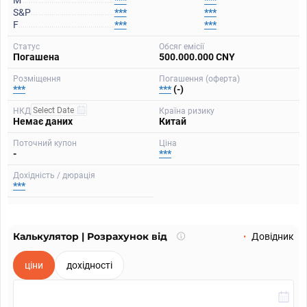
M
***
***
S&P
***
***
F
***
***
Статус
Обсяг емісії
Погашена
500.000.000 CNY
Розміщення
Погашення (оферта)
***
***
(-)
НКД
Країна ризику
Немає даних
Китай
Поточний купон
Ціна
-
***
Дохідність / дюрація
***
Калькулятор | Розрахунок від
Що
Довідник
таке
калькулятор?
ціни
дохідності