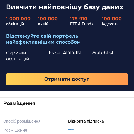
Вивчити найповнішу базу даних
1 000 000
100 000
175 910
100 000
облігацій
акцій
ETF & Funds
індексів
Відстежуйте свій портфель
найефективнішим способом
Скринінг
Excel ADD-IN
Watchlist
облігацій
Отримати доступ
Розміщення
Спосіб розміщення
Відкрита підписка
Розміщення
***