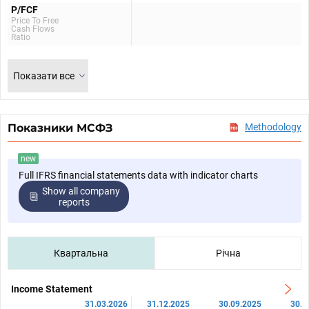
P/FCF
Price To Free
Cash Flows
Ratio
Показати все
Показники МСФЗ
Methodology
new
Full IFRS financial statements data with indicator charts
Show all company
reports
Квартальна
Річна
Income Statement
31.03.2026
31.12.2025
30.09.2025
30.0