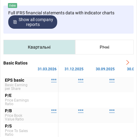
new
Full IFRS financial statements data with indicator charts
Show all company
reports
Квартальні
Річні
Basic Ratios
31.03.2026
31.12.2025
30.09.2025
30.06
EPS basic
***
***
***
Basic Earning
per Share
P/E
Price Earnings
Ratio
P/B
***
***
***
Price Book
Value Ratio
P/S
Price To Sales
Ratio