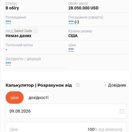
Статус
Обсяг емісії
В обігу
28.050.000 USD
Розміщення
Погашення (оферта)
***
***
(-)
НКД
Країна ризику
Немає даних
США
Поточний купон
Ціна
-
***
Дохідність / дюрація
***
Калькулятор | Розрахунок від
Що
Довідник
таке
калькулятор?
ціни
дохідності
Ціна
% від номіналу