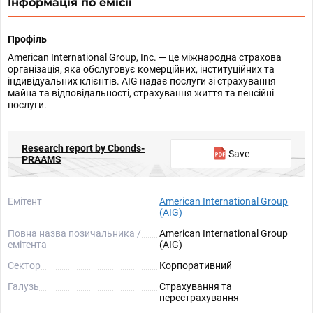
Інформація по емісії
Профіль
American International Group, Inc. — це міжнародна страхова
організація, яка обслуговує комерційних, інституційних та
індивідуальних клієнтів. AIG надає послуги зі страхування
майна та відповідальності, страхування життя та пенсійні
послуги.
Research report by Cbonds-
Save
PRAAMS
Емітент
American International Group
(AIG)
Повна назва позичальника /
American International Group
емітента
(AIG)
Сектор
Корпоративний
Галузь
Страхування та
перестрахування