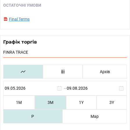
ОСТАТОЧНІ УМОВИ
Final Terms
Графік торгів
FINRA TRACE
Архів
—
1М
3М
1Y
3Y
P
Map