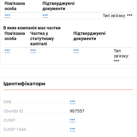
Пов'язана
Підтверджуючі
особа
документи
***
***
Тип зв'язку: ***
В яких компанія має частки
Пов'язана
Частка у
Підтверджуючі
особа
статутному
документи
капіталі
***
***
***
Тип
зв'язку:
***
Ідентифікатори
ISIN
***
Cbonds ID
907557
CUSIP
***
CUSIP 144A
***