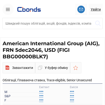
Увійти
American International Group (AIG),
FRN 5dec2046, USD (FIGI
BBG00000BLK7)
Завантажити
У буфер обміну
Облігації, Плаваюча ставка, Trace-eligible, Senior Unsecured
Емітент
Емісія
M
***
***
S&P
***
***
F
***
***