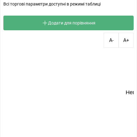
Всі торгові параметри доступні в режимі таблиці
Додати для порівняння
A-
A+
Нем