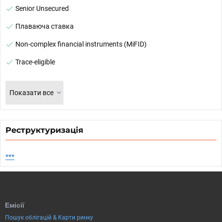
Senior Unsecured
Плаваюча ставка
Non-complex financial instruments (MiFID)
Trace-eligible
Показати все
Реструктуризація
***
Емісії
Пошук облігацій & Карти ринку