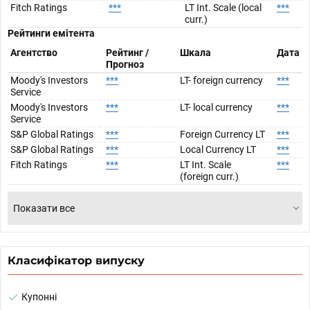
Fitch Ratings
***
LT Int. Scale (local
***
curr.)
Рейтинги емітента
Агентство
Рейтинг /
Шкала
Дата
Прогноз
Moody's Investors
***
LT- foreign currency
***
Service
Moody's Investors
***
LT- local currency
***
Service
S&P Global Ratings
***
Foreign Currency LT
***
S&P Global Ratings
***
Local Currency LT
***
Fitch Ratings
***
LT Int. Scale
***
(foreign curr.)
Показати все
Класифікатор випуску
Купонні