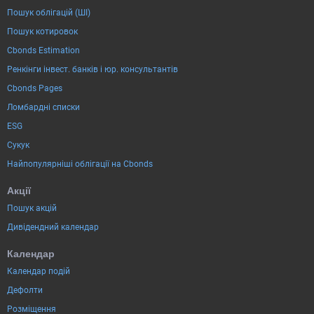
Пошук облігацій (ШІ)
Пошук котировок
Cbonds Estimation
Ренкінги інвест. банків і юр. консультантів
Cbonds Pages
Ломбардні списки
ESG
Сукук
Найпопулярніші облігації на Cbonds
Акції
Пошук акцій
Дивідендний календар
Календар
Календар подій
Дефолти
Розміщення