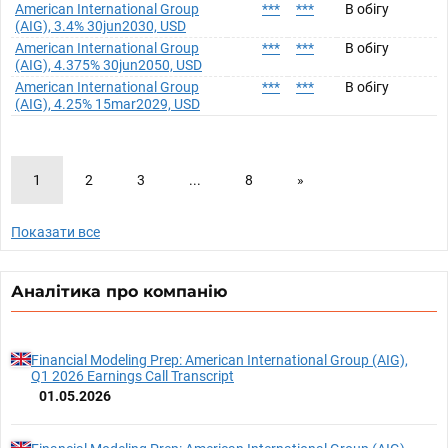
American International Group
***
***
В обігу
(AIG), 3.4% 30jun2030, USD
American International Group
***
***
В обігу
(AIG), 4.375% 30jun2050, USD
American International Group
***
***
В обігу
(AIG), 4.25% 15mar2029, USD
1
2
3
...
8
»
Показати все
Аналітика про компанію
Financial Modeling Prep: American International Group (AIG),
Q1 2026 Earnings Call Transcript
01.05.2026