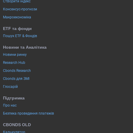
Створити індекс
Консенсус-прогнози
Макроекономіка
ETF та фонди
Пошук ETF & Фондів
Новини та Аналітика
Новини ринку
Research Hub
Cbonds Research
Cbonds для ЗМІ
Глосарій
Підтримка
Про нас
Безпека проведення платежів
CBONDS OLD
Калькулятор