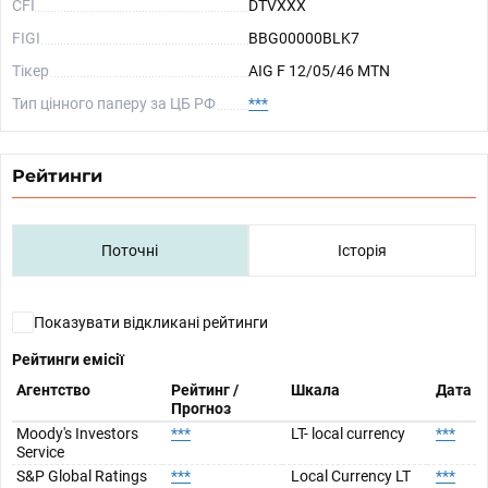
CFI
DTVXXX
FIGI
BBG00000BLK7
Тікер
AIG F 12/05/46 MTN
Тип цінного паперу за ЦБ РФ
***
Рейтинги
Поточні
Історія
Показувати відкликані рейтинги
Рейтинги емісії
Агентство
Рейтинг /
Шкала
Дата
Прогноз
Moody's Investors
***
LT- local currency
***
Service
S&P Global Ratings
***
Local Currency LT
***