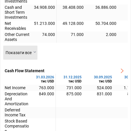
Investments
Cash and
34.908.000
38.408.000
36.886.000
3
Short Term
Investments
Net
51.213.000
49.128.000
50.704.000
5
Receivables
Other Current
74.000
71.000
2.000
Assets
Показати все
Cash Flow Statement
31.03.2026
31.12.2025
30.09.2025
30.
тис USD
тис USD
тис USD
Net Income
763.000
731.000
524.000
1.1
Depreciation
849.000
875.000
831.000
8
And
Amortization
Deferred
Income Tax
Stock Based
Compensatio
n