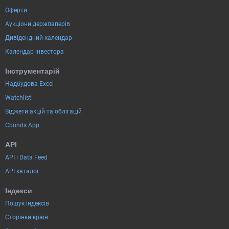
Оферти
Аукціони держпаперів
Дивідендний календар
Календар інвестора
Інструментарій
Надбудова Excel
Watchlist
Віджети акцій та облігацій
Cbonds App
API
API і Data Feed
API каталог
Індекси
Пошук індексів
Сторінки країн