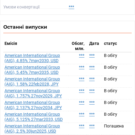
Умови конвертації
***
Останні випуски
Емісія
Обсяг,
Дата
статус
млн.
American International Group
***
***
В обігу
(AIG), 4.85% 7may2030, USD
American International Group
***
***
В обігу
(AIG), 5.45% 7may2035, USD
American International Group
***
***
В обігу
(AIG), 1.58% 22feb2028, JPY
American International Group
***
***
В обігу
(AIG), 1.757% 27nov2029, JPY
American International Group
***
***
В обігу
(AIG), 2.137% 27nov2034, JPY
American International Group
***
***
В обігу
(AIG), 5.125% 27mar2033, USD
American International Group
***
***
Погашена
(AIG), 2.5% 30jun2025, USD