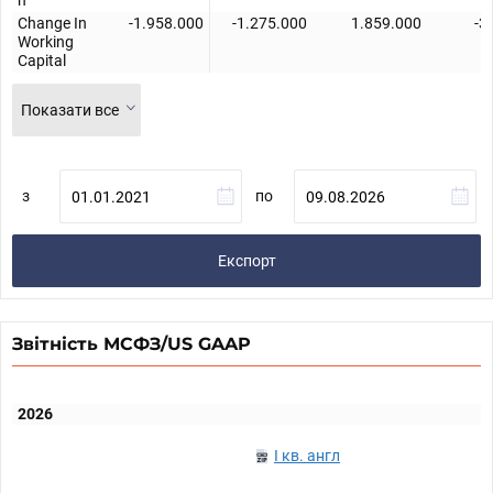
Change In
-1.958.000
-1.275.000
1.859.000
-3
Working
Capital
Показати все
з
по
Експорт
Звітність МСФЗ/US GAAP
2026
I кв. англ