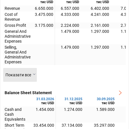
тис USD
тис USD
тис USD
т
Revenue
6.650.000
6.557.000
6.402.000
7.04
Cost of
3.475.000
4.333.000
4.241.000
4.34
Revenue
Gross Profit
3.175.000
2.224.000
2.161.000
2.70
General And
1.479.000
1.297.000
1.16
Administrative
Expenses
Selling,
1.479.000
1.297.000
1.16
General And
Administrative
Expenses
Показати все
Balance Sheet Statement
31.03.2026
31.12.2025
30.09.2025
тис USD
тис USD
тис USD
Cash and
1.454.000
1.274.000
1.589.000
Cash
Equivalents
Short Term
33.454.000
37.134.000
35.297.000
3