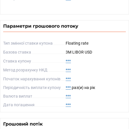
Параметри грошового потоку
Тип змінної ставки купона
Floating rate
Базова ставка
3M LIBOR USD
Ставка купону
***
Метод розрахунку НКД
***
Початок нарахування купонів
***
Періодичність виплати купону
***
раз(и) на рік
Валюта виплат
***
Дата погашення
***
Грошовий потік