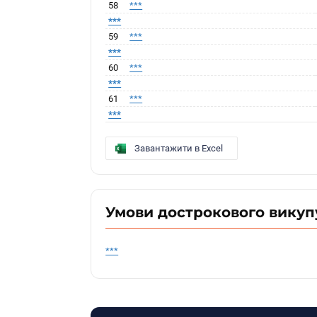
58
***
***
59
***
***
60
***
***
61
***
***
Завантажити в Excel
Умови дострокового викуп
***