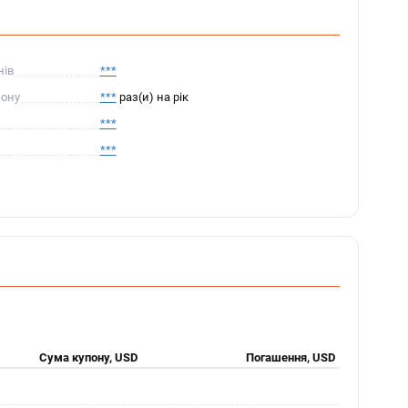
нів
***
пону
***
раз(и) на рік
***
***
Сума купону, USD
Погашення, USD