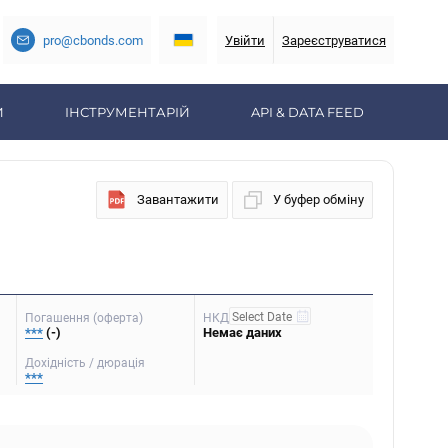
pro@cbonds.com
Увійти
Зареєструватися
И
ІНСТРУМЕНТАРІЙ
API & DATA FEED
Завантажити
У буфер обміну
Погашення (оферта)
НКД
***
(-)
Немає даних
Дохідність / дюрація
***