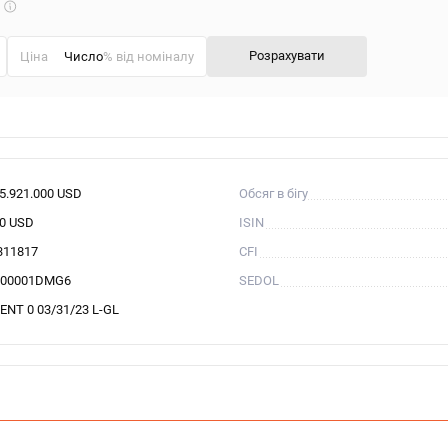
Що
таке
калькулятор?
Розрахувати
Ціна
% від номіналу
35.921.000 USD
Обсяг в бігу
00 USD
ISIN
311817
CFI
00001DMG6
SEDOL
ENT 0 03/31/23 L-GL