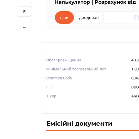
Калькулятор | Розрахунок від
R
ціни
дохідності
...
Обсяг розміщення
4.1
Мінімальний торговельний лот
1.0
Common Code
004
FIGI
BBG
Тікер
ARG
Емісійні документи