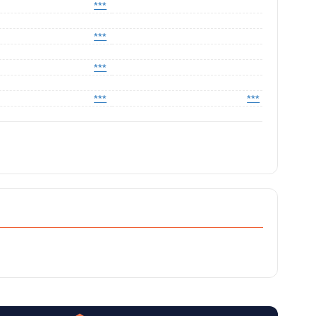
***
***
***
***
***