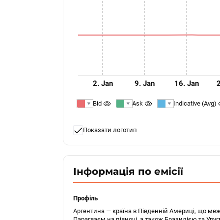
2. Jan
9. Jan
16. Jan
Bid
Ask
Indicative (Avg)
Показати логотип
Інформація по емісії
Профіль
Аргентина — країна в Південній Америці, що межу
Парагваєм на півночі, а також Бразилією та Уруг