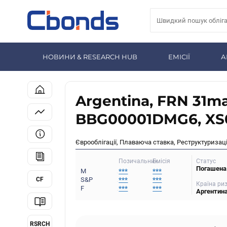
НОВИНИ & RESEARCH HUB
ЕМІСІЇ
А
Argentina, FRN 31ma
BBG00001DMG6, XS0
Єврооблігації, Плаваюча ставка, Реструктуризаці
Статус
Позичальник
Емісія
Погашена
M
***
***
CF
S&P
***
***
Країна ри
F
***
***
Аргентин
RSRCH