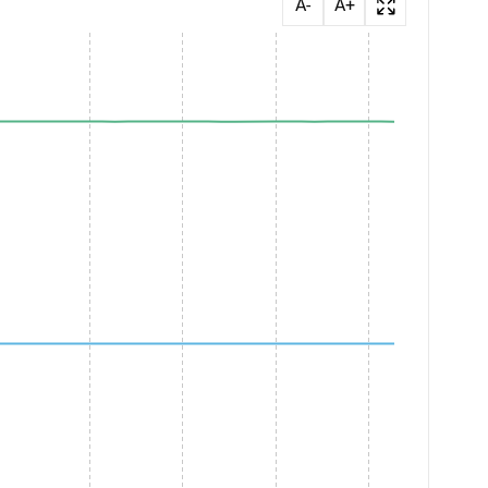
A-
A+