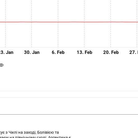
23. Jan
30. Jan
6. Feb
13. Feb
20. Feb
27.
є з Чилі на заході, Болівією та
ваєм на північному сході. Аргентина є