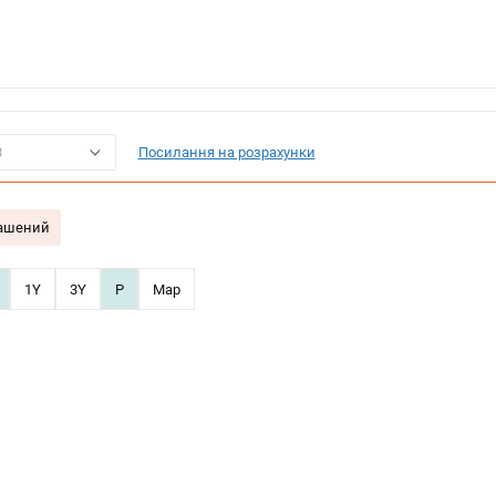
3
Посилання на розрахунки
гашений
1Y
3Y
P
Map