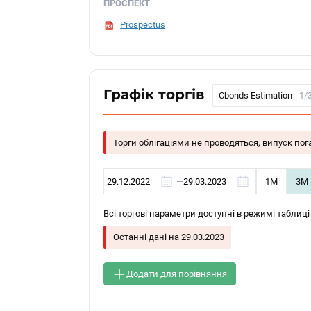
ПРОСПЕКТ
Prospectus
Графік торгів
Cbonds Estimation
1/
Торги облігаціями не проводяться, випуск по
—
1М
3М
Всі торгові параметри доступні в режимі таблиці
Останні дані на
29.03.2023
Додати для порівняння