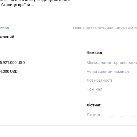
Столиця країни ...
ntina
Повна назва позичальника / еміт
жавний
Номінал
35.921.000 USD
Мінімальний торговельни
34.000 USD
Непогашений номінал
Лот кратності
Номінал
Лістинг
Лістинг