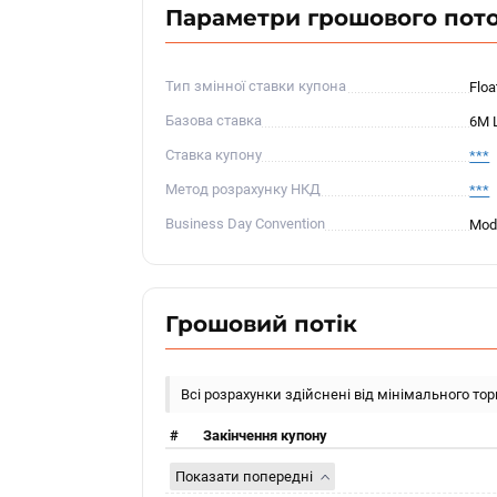
Параметри грошового пот
Тип змінної ставки купона
Floa
Базова ставка
6M 
Ставка купону
***
Метод розрахунку НКД
***
Business Day Convention
Modi
Грошовий потік
Всі розрахунки здійснені від мінімального то
#
Закінчення купону
Показати попередні