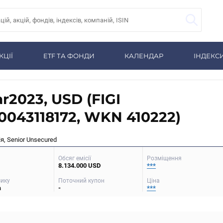
КЦІЇ
ETF ТА ФОНДИ
КАЛЕНДАР
ІНДЕКС
r2023, USD (FIGI
043118172, WKN 410222)
я, Senior Unsecured
Обсяг емісії
Розміщення
8.134.000 USD
***
зику
Поточний купон
Ціна
а
-
***