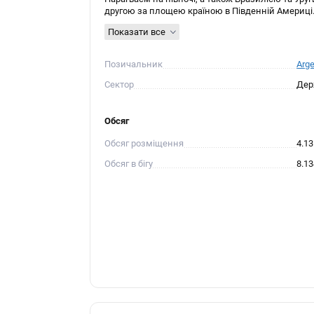
другою за площею країною в Південній Америці. 
Показати все
Позичальник
Arge
Сектор
Дер
Обсяг
Обсяг розміщення
4.1
Обсяг в бігу
8.1