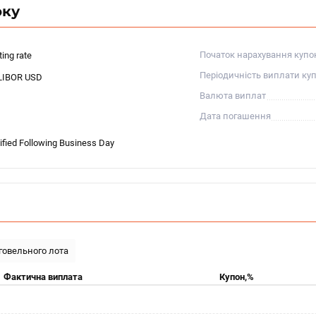
оку
Початок нарахування купо
ting rate
Періодичність виплати ку
LIBOR USD
Валюта виплат
Дата погашення
fied Following Business Day
рговельного лота
Фактична виплата
Купон,%