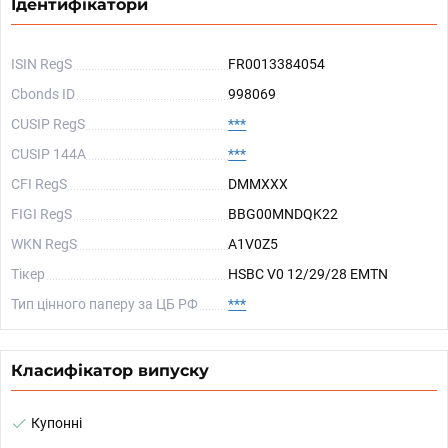
Ідентифікатори
ISIN RegS
FR0013384054
Cbonds ID
998069
CUSIP RegS
***
CUSIP 144A
***
CFI RegS
DMMXXX
FIGI RegS
BBG00MNDQK22
WKN RegS
A1V0Z5
Тікер
HSBC V0 12/29/28 EMTN
Тип цінного паперу за ЦБ РФ
***
Класифікатор випуску
Купонні