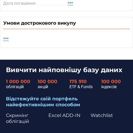
Дата погашення
***
Умови дострокового викупу
***
Вивчити найповнішу базу даних
1 000 000
100 000
175 910
100 000
облігацій
акцій
ETF & Funds
індексів
Відстежуйте свій портфель
найефективнішим способом
Скринінг
Excel ADD-IN
Watchlist
облігацій