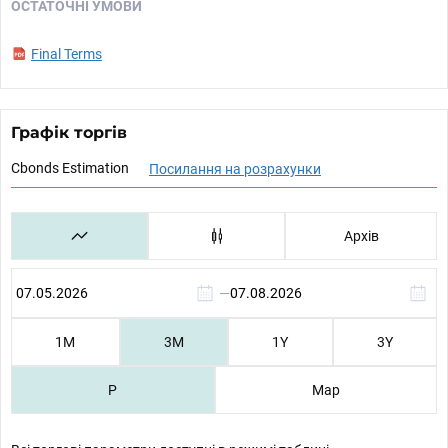
ОСТАТОЧНІ УМОВИ
Final Terms
Графік торгів
Cbonds Estimation
Посилання на розрахунки
Архів
—
1М
3М
1Y
3Y
P
Map