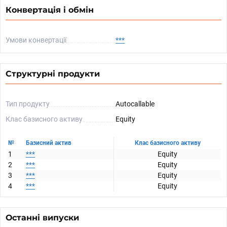
Конвертація і обмін
Умови конвертації
***
Структурні продукти
Тип продукту
Autocallable
Клас базисного активу
Equity
№
№
Базисний актив
Базисний актив
Клас базисного активу
1
1
***
***
Equity
2
2
***
***
Equity
3
3
***
***
Equity
4
4
***
***
Equity
Останні випуски