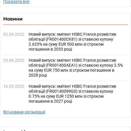
Показати все
Новини
02.09.2022
Новий випуск: емітент HSBC France розмістив
облігації (FR001400CK81) зі ставкою купону
2.625% на суму EUR 500 млн зі строком
погашення в 2033 році
23.06.2022
Новий випуск: емітент HSBC France розмістив
облігації (FR001400AEA1) зі ставкою купону 2.5%
на суму EUR 750 млн зі строком погашення в
2028 році
16.03.2022
Новий випуск: емітент HSBC France розмістив
облігації (FR00140099G0) зі ставкою купону
0.75% на суму EUR 1250 млн зі строком
погашення в 2027 році
Всі новини організації