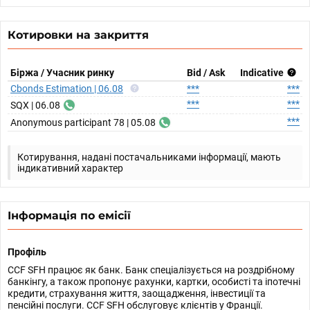
Котировки на закриття
Біржа / Учасник ринку
Bid / Ask
Indicative
Cbonds Estimation | 06.08
***
***
***
***
SQX | 06.08
***
Anonymous participant 78 | 05.08
Котирування, надані постачальниками інформації, мають
індикативний характер
Інформація по емісії
Профіль
CCF SFH працює як банк. Банк спеціалізується на роздрібному
банкінгу, а також пропонує рахунки, картки, особисті та іпотечні
кредити, страхування життя, заощадження, інвестиції та
пенсійні послуги. CCF SFH обслуговує клієнтів у Франції.