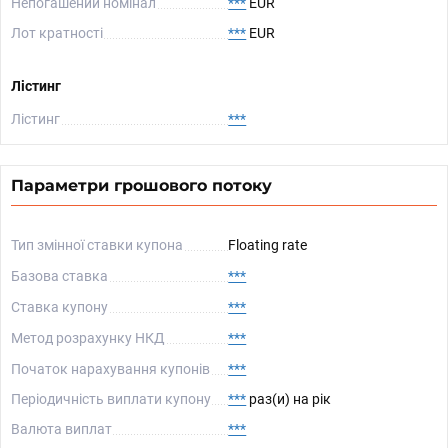
Непогашений номінал
***
EUR
Лот кратності
***
EUR
Лістинг
Лістинг
***
Параметри грошового потоку
Тип змінної ставки купона
Floating rate
Базова ставка
***
Ставка купону
***
Метод розрахунку НКД
***
Початок нарахування купонів
***
Періодичність виплати купону
***
раз(и) на рік
Валюта виплат
***