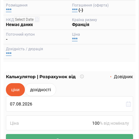
Розміщення
Погашення (оферта)
***
***
(-)
НКД
Країна ризику
Немає даних
Франція
Поточний купон
Ціна
-
***
Дохідність / дюрація
***
Калькулятор | Розрахунок від
Що
Довідник
таке
калькулятор?
ціни
дохідності
Ціна
% від номіналу