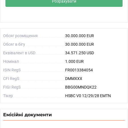
Розрахувати
Обсяг розміщення
30.000.000 EUR
Обсяг в бігу
30.000.000 EUR
Еквівалент в USD
34.571.250 USD
Номінал
1.000 EUR
ISIN RegS
FR0013384054
CFI RegS
DMMXXX
FIGI RegS
BBG00MNDQK22
Тікер
HSBC V0 12/29/28 EMTN
Емісійні документи