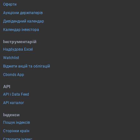
Оферти
Аукціони держпаперів
Дивідендний календар
Календар інвестора
Інструментарій
Надбудова Excel
Watchlist
Віджети акцій та облігацій
Cbonds App
API
API і Data Feed
API каталог
Індекси
Пошук індексів
Сторінки країн
Створити індекс