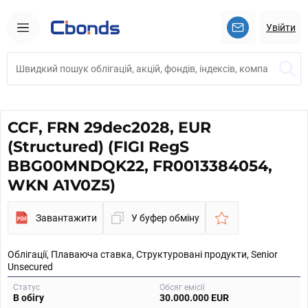
Увійти
CCF, FRN 29dec2028, EUR
(Structured) (FIGI RegS
BBG00MNDQK22, FR0013384054,
WKN A1V0Z5)
Завантажити
У буфер обміну
Облігації, Плаваюча ставка, Структуровані продукти, Senior
Unsecured
Статус
Обсяг емісії
В обігу
30.000.000 EUR