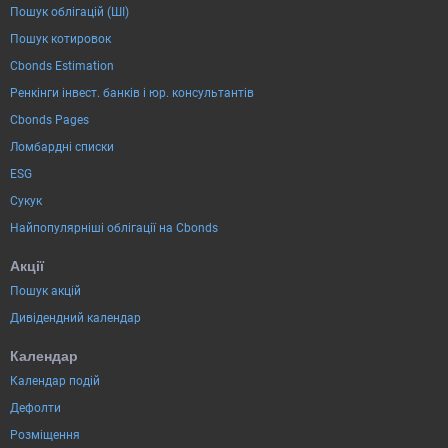
Пошук облігацій (ШІ)
Пошук котировок
Cbonds Estimation
Ренкінги інвест. банків і юр. консультантів
Cbonds Pages
Ломбардні списки
ESG
Сукук
Найпопулярніші облігації на Cbonds
Акції
Пошук акцій
Дивідендний календар
Календар
Календар подій
Дефолти
Розміщення