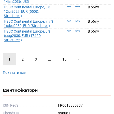
14jan2036, USD
HSBC Continental Europe, 0%
***
***
В обігу
12jul2027, EUR (550D,
Structured)
HSBC Continental Europe, 7.7%
***
***
В обігу
16dec2030, EUR (Structured)
HSBC Continental Europe, 0%
***
***
В обігу
6aug2030, EUR (1742D,
Structured)
1
2
3
...
15
»
Показати все
Ідентифікатори
ISIN RegS
FR0013385937
Cbonds ID
998081