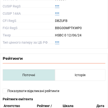
CUSIP RegS
***
CUSIP 144A
***
CFI RegS
DBZUFB
FIGI RegS
BBG00MPTKWP0
Тікер
HSBC 0 12/06/24
Тип цінного паперу за ЦБ РФ
***
Рейтинги
Поточні
Історія
Показувати відкликані рейтинги
Рейтинги емітента
Агентство
Рейтинг /
Шкала
Дата