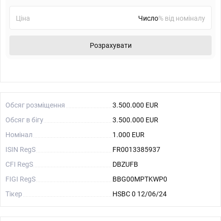
Ціна
% від номіналу
Розрахувати
Обсяг розміщення
3.500.000 EUR
Обсяг в бігу
3.500.000 EUR
Номінал
1.000 EUR
ISIN RegS
FR0013385937
CFI RegS
DBZUFB
FIGI RegS
BBG00MPTKWP0
Тікер
HSBC 0 12/06/24