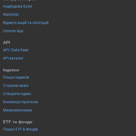
Надбудова Excel
Watchlist
Віджети акцій та облігацій
Cbonds App
API
API і Data Feed
API каталог
Індекси
Пошук індексів
Сторінки країн
Створити індекс
Консенсус-прогнози
Макроекономіка
ETF та фонди
Пошук ETF & Фондів