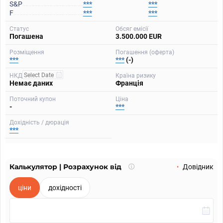
S&P
***
***
F
***
***
Статус
Обсяг емісії
Погашена
3.500.000 EUR
Розміщення
Погашення (оферта)
***
***
(-)
НКД
Країна ризику
Немає даних
Франція
Поточний купон
Ціна
-
***
Дохідність / дюрація
***
Калькулятор | Розрахунок від
Що
Довідник
таке
калькулятор?
ціни
дохідності