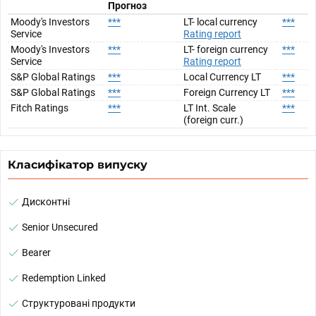
Прогноз
Moody's Investors
***
LT- local currency
***
Service
Rating report
Moody's Investors
***
LT- foreign currency
***
Service
Rating report
S&P Global Ratings
***
Local Currency LT
***
S&P Global Ratings
***
Foreign Currency LT
***
Fitch Ratings
***
LT Int. Scale
***
(foreign curr.)
Класифікатор випуску
Дисконтні
Senior Unsecured
Bearer
Redemption Linked
Структуровані продукти