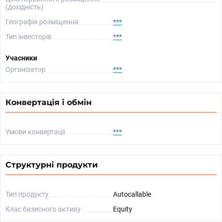
(дохідність)
Географія розміщення
***
Тип інвесторів
***
Учасники
Організатор
***
Конвертація і обмін
Умови конвертації
***
Структурні продукти
Тип продукту
Autocallable
Клас базисного активу
Equity