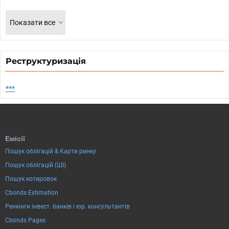
Показати все
Реструктуризація
***
Емісії
Пошук облігацій & Карти ринку
Пошук облігацій (ШІ)
Пошук котировок
Cbonds Estimation
Ренкінги інвест. банків і юр. консультантів
Cbonds Pages