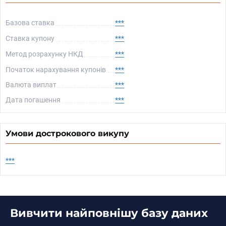
Базова ставка
***
Ставка купону
***
Метод розрахунку НКД
***
Початок нарахування купонів
***
Валюта виплат
***
Дата погашення
***
Умови дострокового викупу
***
Вивчити найповнішу базу даних