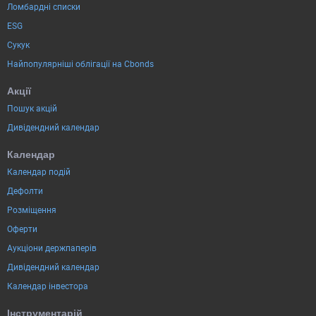
Ломбардні списки
ESG
Сукук
Найпопулярніші облігації на Cbonds
Акції
Пошук акцій
Дивідендний календар
Календар
Календар подій
Дефолти
Розміщення
Оферти
Аукціони держпаперів
Дивідендний календар
Календар інвестора
Інструментарій