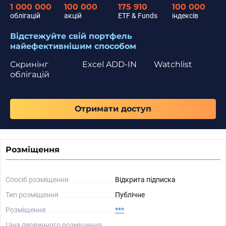
1 000 000
100 000
175 910
100 000
облігацій
акцій
ETF & Funds
індексів
Відстежуйте свій портфель
найефективнішим способом
Скринінг
Excel ADD-IN
Watchlist
облігацій
Отримати доступ
Розміщення
Спосіб розміщення
Відкрита підписка
Тип розміщення
Публічне
Розміщення
***
Ціна первинного розміщення