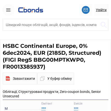
Увійти
HSBC Continental Europe, 0%
6dec2024, EUR (2185D, Structured)
(FIGI RegS BBG00MPTKWP0,
FR0013385937)
Завантажити
У буфер обміну
Облігації, Структуровані продукти, Zero-coupon bonds, Senior
Unsecured
Емітент
Емісія
M
***
***