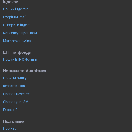
Індекси
Пошук індексів
Сторінки країн
Створити індекс
Консенсус-прогнози
Макроекономіка
ETF та фонди
Пошук ETF & Фондів
Новини та Аналітика
Новини ринку
Research Hub
Cbonds Research
Cbonds для ЗМІ
Глосарій
Підтримка
Про нас