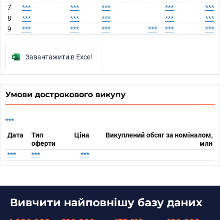
7
***
***
***
***
***
8
***
***
***
***
***
9
***
***
***
***
***
***
Завантажити в Excel
Умови дострокового викупу
***
Дата
Тип
Ціна
Викуплений обсяг за номіналом,
оферти
млн
***
***
***
Вивчити найповнішу базу даних