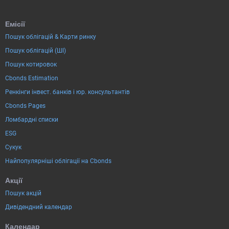
Емісії
Пошук облігацій & Карти ринку
Пошук облігацій (ШІ)
Пошук котировок
Cbonds Estimation
Ренкінги інвест. банків і юр. консультантів
Cbonds Pages
Ломбардні списки
ESG
Сукук
Найпопулярніші облігації на Cbonds
Акції
Пошук акцій
Дивідендний календар
Календар