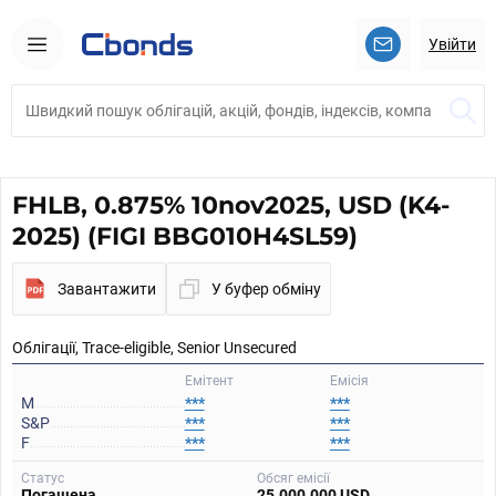
Увійти
FHLB, 0.875% 10nov2025, USD (K4-
2025) (FIGI BBG010H4SL59)
Завантажити
У буфер обміну
Облігації, Trace-eligible, Senior Unsecured
Емітент
Емісія
M
***
***
S&P
***
***
F
***
***
Статус
Обсяг емісії
Погашена
25.000.000 USD