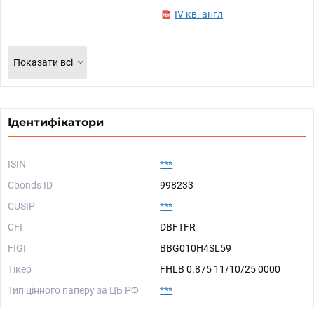
IV кв. англ
Показати всі
Ідентифікатори
ISIN
***
Cbonds ID
998233
CUSIP
***
CFI
DBFTFR
FIGI
BBG010H4SL59
Тікер
FHLB 0.875 11/10/25 0000
Тип цінного паперу за ЦБ РФ
***