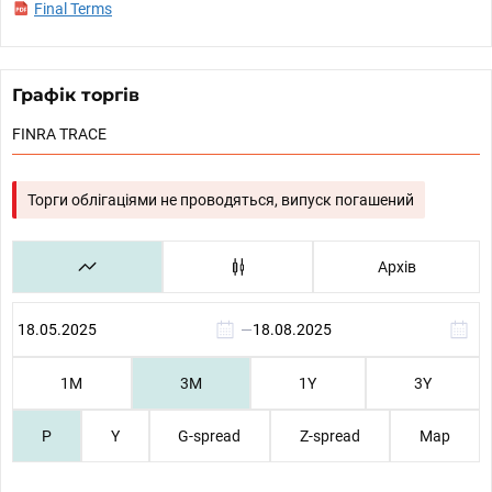
Final Terms
Графік торгів
FINRA TRACE
Торги облігаціями не проводяться, випуск погашений
Архів
—
1М
3М
1Y
3Y
P
Y
G-spread
Z-spread
Map