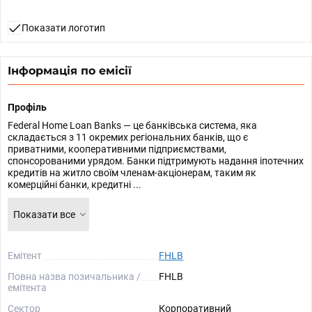
Показати логотип
Інформація по емісії
Профіль
Federal Home Loan Banks — це банківська система, яка
складається з 11 окремих регіональних банків, що є
приватними, кооперативними підприємствами,
спонсорованими урядом. Банки підтримують надання іпотечних
кредитів на житло своїм членам-акціонерам, таким як
комерційні банки, кредитні ...
Показати все
Емітент
FHLB
Повна назва позичальника /
FHLB
емітента
Сектор
Корпоративний