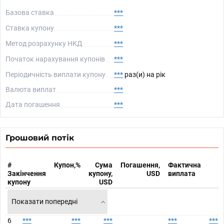
Базова ставка
***
Ставка купону
***
Метод розрахунку НКД
***
Початок нарахування купонів
***
Періодичність виплати купону
***
раз(и) на рік
Валюта виплат
***
Дата погашення
***
Грошовий потік
#
Купон,%
Сума
Погашення,
Фактична
Закінчення
купону,
USD
виплата
купону
USD
Показати попередні
6
***
***
***
***
***