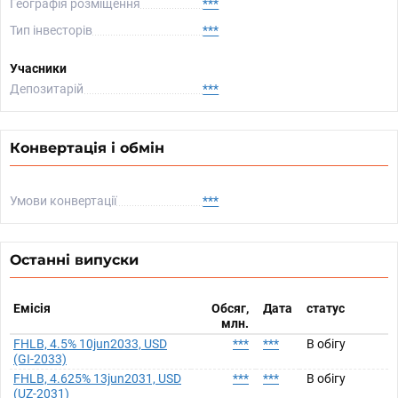
Географія розміщення
***
Тип інвесторів
***
Учасники
Депозитарій
***
Конвертація і обмін
Умови конвертації
***
Останні випуски
Емісія
Обсяг,
Дата
статус
млн.
FHLB, 4.5% 10jun2033, USD
***
***
В обігу
(GI-2033)
FHLB, 4.625% 13jun2031, USD
***
***
В обігу
(UZ-2031)