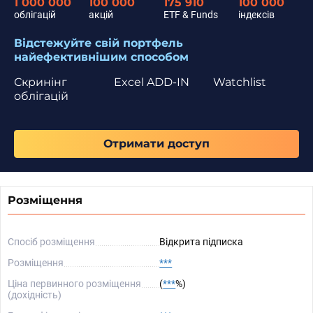
1 000 000
100 000
175 910
100 000
облігацій
акцій
ETF & Funds
індексів
Відстежуйте свій портфель
найефективнішим способом
Скринінг
Excel ADD-IN
Watchlist
облігацій
Отримати доступ
Розміщення
Спосіб розміщення
Відкрита підписка
Розміщення
***
Ціна первинного розміщення
(
***
%)
(дохідність)