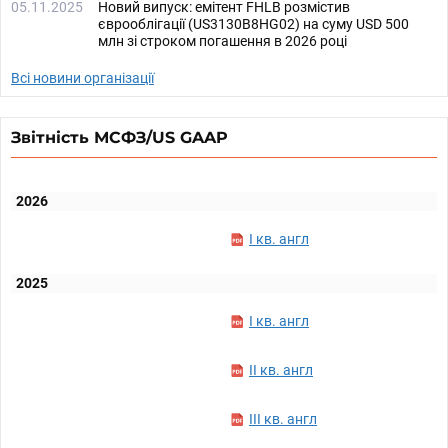
05.11.2025
Новий випуск: емітент FHLB розмістив
єврооблігації (US3130B8HG02) на суму USD 500
млн зі строком погашення в 2026 році
Всі новини організації
Звітність МСФЗ/US GAAP
2026
I кв. англ
2025
I кв. англ
II кв. англ
III кв. англ