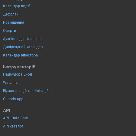
Календар подій
Дефолти
Розміщення
Оферти
Аукціони держпаперів
Дивідендний календар
Календар інвестора
Інструментарій
Надбудова Excel
Watchlist
Віджети акцій та облігацій
Cbonds App
API
API і Data Feed
API каталог