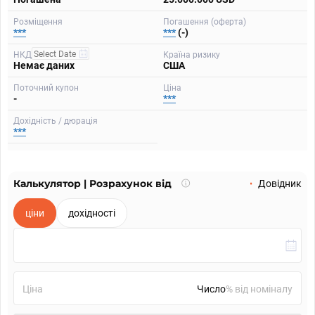
Розміщення
Погашення (оферта)
***
***
(-)
НКД
Країна ризику
Немає даних
США
Поточний купон
Ціна
-
***
Дохідність / дюрація
***
Калькулятор | Розрахунок від
Що
Довідник
таке
калькулятор?
ціни
дохідності
Ціна
% від номіналу