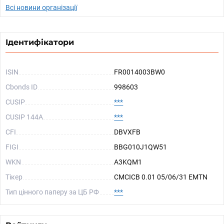
Всі новини організації
Ідентифікатори
ISIN
FR0014003BW0
Cbonds ID
998603
CUSIP
***
CUSIP 144A
***
CFI
DBVXFB
FIGI
BBG010J1QW51
WKN
A3KQM1
Тікер
CMCICB 0.01 05/06/31 EMTN
Тип цінного паперу за ЦБ РФ
***