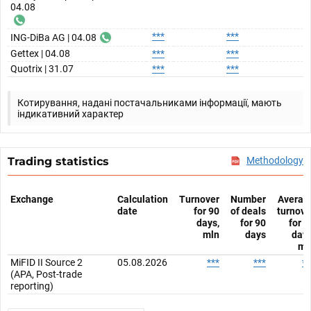
04.08
***
***
ING-DiBa AG | 04.08
Gettex | 04.08
***
***
Quotrix | 31.07
***
***
Котирування, надані постачальниками інформації, мають
індикативний характер
Trading statistics
Methodology
Exchange
Calculation
Turnover
Number
Averag
date
for 90
of deals
turnove
days,
for 90
for 9
mln
days
days
ml
MiFID II Source 2
05.08.2026
***
***
**
(APA, Post-trade
reporting)