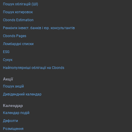
Пошук облігацій (ШІ)
Пошук котировок
Cbonds Estimation
Ренкінги інвест. банків і юр. консультантів
Cbonds Pages
Ломбардні списки
ESG
Сукук
Найпопулярніші облігації на Cbonds
Акції
Пошук акцій
Дивідендний календар
Календар
Календар подій
Дефолти
Розміщення