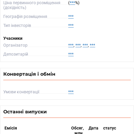
Ціна первинного розміщення
(
***
%)
(дохідність)
Географія розміщення
***
Тип інвесторів
***
Учасники
Організатор
***
,
***
,
***
,
***
Депозитарій
***
Конвертація і обмін
Умови конвертації
***
Останні випуски
Емісія
Обсяг,
Дата
статус
млн.