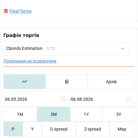
Final Terms
Графік торгів
Cbonds Estimation
1/12
Посилання на розрахунки
Архів
—
1М
3М
1Y
3Y
P
Y
G-spread
Z-spread
Map