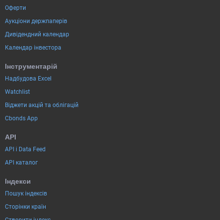
Оферти
Аукціони держпаперів
Дивідендний календар
Календар інвестора
Інструментарій
Надбудова Excel
Watchlist
Віджети акцій та облігацій
Cbonds App
API
API і Data Feed
API каталог
Індекси
Пошук індексів
Сторінки країн