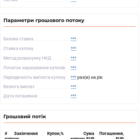
Параметри грошового потоку
Базова ставка
***
Ставка купону
***
Метод розрахунку НКД
***
Початок нарахування купонів
***
Періодичність виплати купону
***
раз(и) на рік
Валюта виплат
***
Дата погашення
***
Грошовий потік
#
Закінчення
Купон,%
Сума
Погашення,
купону
купону, EUR
EUR