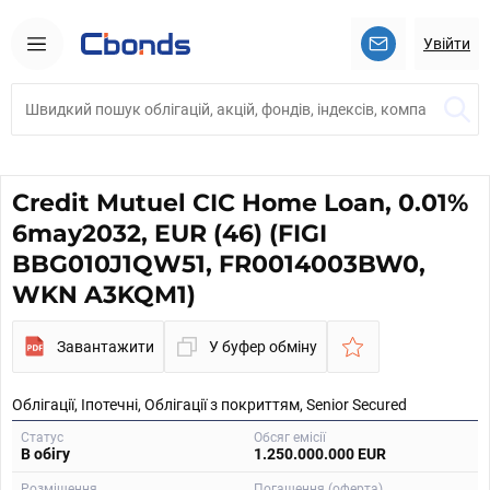
Увійти
Credit Mutuel CIC Home Loan, 0.01%
6may2032, EUR (46) (FIGI
BBG010J1QW51, FR0014003BW0,
WKN A3KQM1)
Завантажити
У буфер обміну
Облігації, Іпотечні, Облігації з покриттям, Senior Secured
Статус
Обсяг емісії
В обігу
1.250.000.000 EUR
Розміщення
Погашення (оферта)