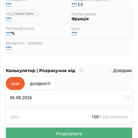
***
***
(-)
НКД
Країна ризику
***
Франція
Поточний купон
Ціна
***
%
***
Дохідність / дюрація
***
Калькулятор | Розрахунок від
Що
Довідник
таке
калькулятор?
ціни
дохідності
Ціна
% від номіналу
Розрахувати