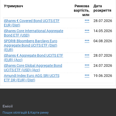
Утримувач
Ринкова
Дата
вартість,
розкриття
млн
iShares € Covered Bond UCITS ETF
***
28.07.2026
EUR (Dist)
iShares Core International Aggregate
***
14.05.2026
Bond ETF (USD)
SPDR® Bloomberg Barclays Euro
***
04.08.2026
Aggregate Bond UCITS ETF (Dist)
(EUR)
iShares € Aggregate Bond UCITS ETF
***
28.07.2026
(EUR) (Acc)
iShares Core Global Aggregate Bond
***
24.07.2026
UCITS ETF (USD) (Acc)
Amundi Index Euro AGG SRI UCITS
***
19.06.2026
ETF DR (EUR) (Dist)
Емісії
Пошук облігацій & Карти ринку