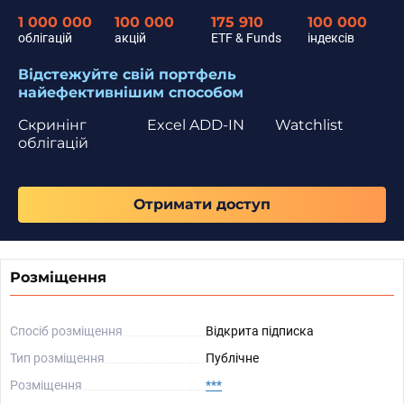
1 000 000
100 000
175 910
100 000
облігацій
акцій
ETF & Funds
індексів
Відстежуйте свій портфель
найефективнішим способом
Скринінг
Excel ADD-IN
Watchlist
облігацій
Отримати доступ
Розміщення
Спосіб розміщення
Відкрита підписка
Тип розміщення
Публічне
Розміщення
***