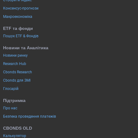
Створити індекс
Консенсус-прогнози
Макроекономіка
ETF та фонди
Пошук ETF & Фондів
Новини та Аналітика
Новини ринку
Research Hub
Cbonds Research
Cbonds для ЗМІ
Глосарій
Підтримка
Про нас
Безпека проведення платежів
CBONDS OLD
Калькулятор