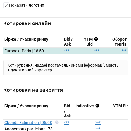
Показати логотип
Котировки онлайн
Біржа / Учасник ринку
Bid /
YTM
Оборот
Ask
Bid
торгів
Euronext Paris | 18:50
***
***
***
Котирування, надані постачальниками інформації, мають
індикативний характер
Котировки на закриття
Біржа / Учасник ринку
Bid
Indicative
YTM Bid
/
Ask
Cbonds Estimation | 05.08
***
***
Anonymous participant 78 |
***