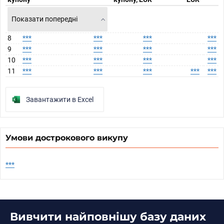
Показати попередні
8
***
***
***
***
9
***
***
***
***
10
***
***
***
***
11
***
***
***
***
***
Завантажити в Excel
Умови дострокового викупу
***
Вивчити найповнішу базу даних