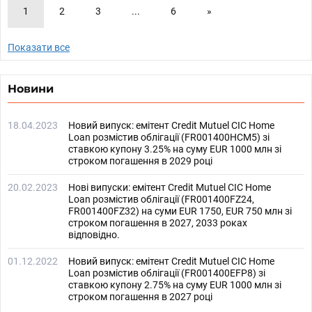
1
2
3
...
6
»
Показати все
Новини
18.04.2023
Новий випуск: емітент Credit Mutuel CIC Home
Loan розмістив облігації (FR001400HCM5) зі
ставкою купону 3.25% на суму EUR 1000 млн зі
строком погашення в 2029 році
20.02.2023
Нові випуски: емітент Credit Mutuel CIC Home
Loan розмістив облігації (FR001400FZ24,
FR001400FZ32) на суми EUR 1750, EUR 750 млн зі
строком погашення в 2027, 2033 роках
відповідно.
01.12.2022
Новий випуск: емітент Credit Mutuel CIC Home
Loan розмістив облігації (FR001400EFP8) зі
ставкою купону 2.75% на суму EUR 1000 млн зі
строком погашення в 2027 році