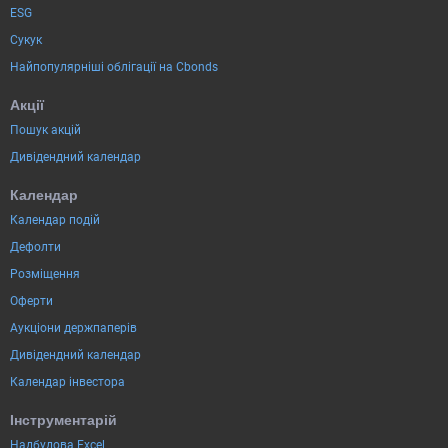
ESG
Сукук
Найпопулярніші облігації на Cbonds
Акції
Пошук акцій
Дивідендний календар
Календар
Календар подій
Дефолти
Розміщення
Оферти
Аукціони держпаперів
Дивідендний календар
Календар інвестора
Інструментарій
Надбудова Excel