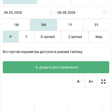
—
1М
3М
1Y
3Y
P
Y
G-spread
Z-spread
Map
Всі торгові параметри доступні в режимі таблиці
Додати для порівняння
A-
A+