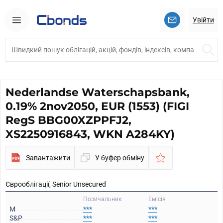
Увійти
Nederlandse Waterschapsbank,
0.19% 2nov2050, EUR (1553) (FIGI
RegS BBG00XZPPFJ2,
XS2250916843, WKN A284KY)
Завантажити
У буфер обміну
Єврооблігації, Senior Unsecured
Позичальник
Емісія
M
***
***
S&P
***
***