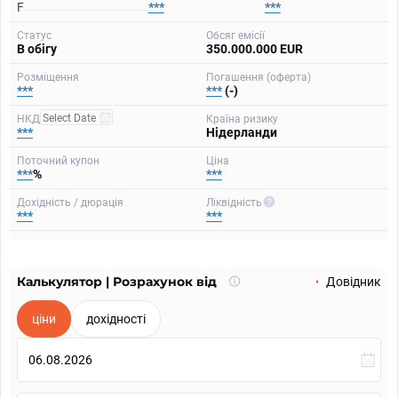
F
***
***
Статус
Обсяг емісії
В обігу
350.000.000 EUR
Розміщення
Погашення (оферта)
***
***
(-)
НКД
Країна ризику
***
Нідерланди
Поточний купон
Ціна
***
%
***
Дохідність / дюрація
Ліквідність
***
***
Калькулятор | Розрахунок від
Що
Довідник
таке
калькулятор?
ціни
дохідності