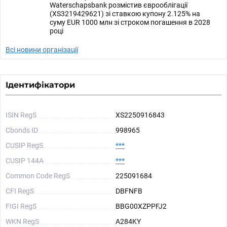
Waterschapsbank розмістив єврооблігації
(XS3219429621) зі ставкою купону 2.125% на
суму EUR 1000 млн зі строком погашення в 2028
році
Всі новини організації
Ідентифікатори
ISIN RegS
XS2250916843
Cbonds ID
998965
CUSIP RegS
***
CUSIP 144A
***
Common Code RegS
225091684
CFI RegS
DBFNFB
FIGI RegS
BBG00XZPPFJ2
WKN RegS
A284KY