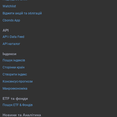
Watchlist
Віджети акцій та облігацій
Cbonds App
API
API і Data Feed
API каталог
Індекси
Пошук індексів
Сторінки країн
Створити індекс
Консенсус-прогнози
Макроекономіка
ETF та фонди
Пошук ETF & Фондів
Новини та Аналітика