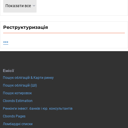
Показати все
Реструктуризація
***
Емісії
Пошук облігацій & Карти ринку
Пошук облігацій (ШІ)
Пошук котировок
Cbonds Estimation
Ренкінги інвест. банків і юр. консультантів
Cbonds Pages
Ломбардні списки