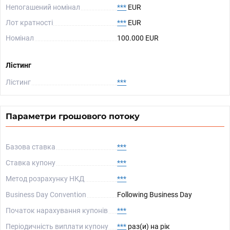
Непогашений номінал
***
EUR
Лот кратності
***
EUR
Номінал
100.000 EUR
Лістинг
Лістинг
***
Параметри грошового потоку
Базова ставка
***
Ставка купону
***
Метод розрахунку НКД
***
Business Day Convention
Following Business Day
Початок нарахування купонів
***
Періодичність виплати купону
***
раз(и) на рік