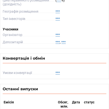
Ціна первинного розміщення
(
***
%)
(дохідність)
Географія розміщення
***
Тип інвесторів
***
Учасники
Організатор
***
Депозитарій
***
,
***
Конвертація і обмін
Умови конвертації
***
Останні випуски
Емісія
Обсяг,
Дата
статус
млн.