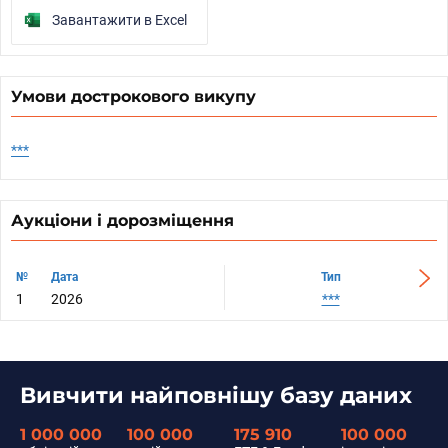
Завантажити в Excel
Умови дострокового викупу
***
Аукціони і дорозміщення
№
№
Дата
Дата
Тип
1
1
2026
2026
***
Вивчити найповнішу базу даних
1 000 000
100 000
175 910
100 000