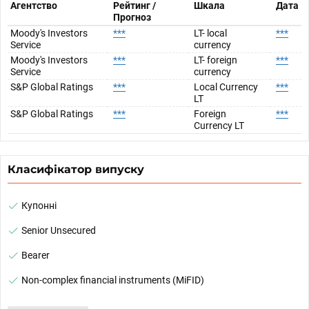
Агентство
Рейтинг /
Шкала
Дата
Прогноз
Moody's Investors
***
LT- local
***
Service
currency
Moody's Investors
***
LT- foreign
***
Service
currency
S&P Global Ratings
***
Local Currency
***
LT
S&P Global Ratings
***
Foreign
***
Currency LT
Класифікатор випуску
Купонні
Senior Unsecured
Bearer
Non-complex financial instruments (MiFID)