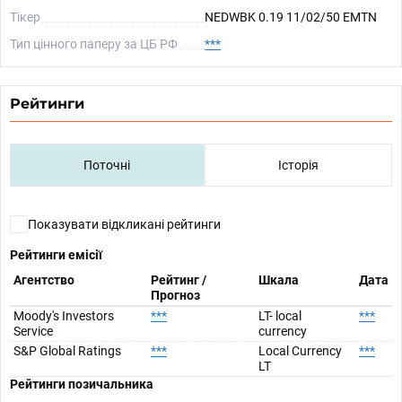
Тікер
NEDWBK 0.19 11/02/50 EMTN
Тип цінного паперу за ЦБ РФ
***
Рейтинги
Поточні
Історія
Показувати відкликані рейтинги
Рейтинги емісії
Агентство
Рейтинг /
Шкала
Дата
Прогноз
Moody's Investors
***
LT- local
***
Service
currency
S&P Global Ratings
***
Local Currency
***
LT
Рейтинги позичальника