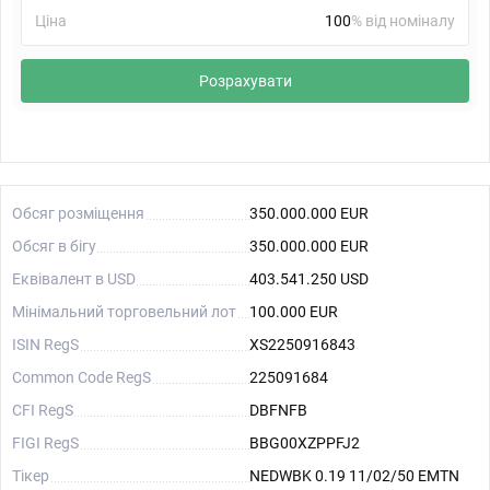
Ціна
% від номіналу
Розрахувати
Обсяг розміщення
350.000.000 EUR
Обсяг в бігу
350.000.000 EUR
Еквівалент в USD
403.541.250 USD
Мінімальний торговельний лот
100.000 EUR
ISIN RegS
XS2250916843
Common Code RegS
225091684
CFI RegS
DBFNFB
FIGI RegS
BBG00XZPPFJ2
Тікер
NEDWBK 0.19 11/02/50 EMTN