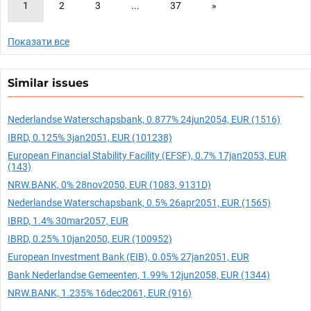
1
2
3
...
37
»
Показати все
Similar issues
Nederlandse Waterschapsbank, 0.877% 24jun2054, EUR (1516)
IBRD, 0.125% 3jan2051, EUR (101238)
European Financial Stability Facility (EFSF), 0.7% 17jan2053, EUR
(143)
NRW.BANK, 0% 28nov2050, EUR (1083, 9131D)
Nederlandse Waterschapsbank, 0.5% 26apr2051, EUR (1565)
IBRD, 1.4% 30mar2057, EUR
IBRD, 0.25% 10jan2050, EUR (100952)
European Investment Bank (EIB), 0.05% 27jan2051, EUR
Bank Nederlandse Gemeenten, 1.99% 12jun2058, EUR (1344)
NRW.BANK, 1.235% 16dec2061, EUR (916)