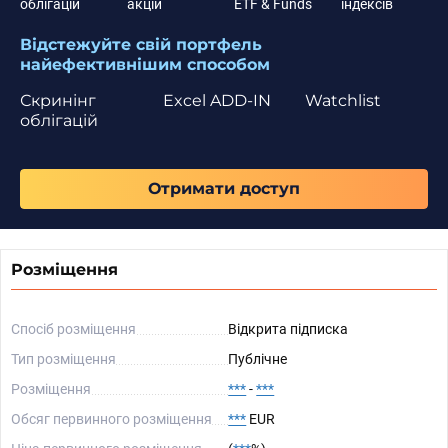
облігацій
акцій
ETF & Funds
індексів
Відстежуйте свій портфель
найефективнішим способом
Скринінг
Excel ADD-IN
Watchlist
облігацій
Отримати доступ
Розміщення
Спосіб розміщення
Відкрита підписка
Тип розміщення
Публічне
Розміщення
***
-
***
Обсяг первинного розміщення
***
EUR