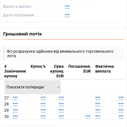
Валюта виплат
***
Дата погашення
***
Грошовий потік
Всі розрахунки здійснені від мінімального торговельного
лота
#
Купон,%
Сума
Погашення,
Фактична
Закінчення
купону,
EUR
виплата
купону
EUR
Показати попередні
27
***
***
***
***
***
28
***
***
***
***
***
29
***
***
***
***
***
30
***
***
***
***
***
***