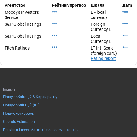
Агентство
Рейтинг/прогноз
Шкала
Дата
Moody's Investors
***
LT- local
***
Service
currency
S&P Global Ratings
***
Foreign
***
Currency LT
S&P Global Ratings
***
Local
***
Currency LT
Fitch Ratings
***
LT Int. Scale
***
(foreign curr.)
Rating report
Емісії
Пошук облігацій & Карти ринку
Пошук облігацій (ШІ)
Пошук котировок
Cbonds Estimation
Ренкінги інвест. банків і юр. консультантів