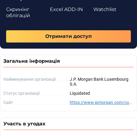
Скринінг
Excel ADD-IN
Watchlist
облігацій
Отримати доступ
Загальна інформація
Найменування організації
J.P. Morgan Bank Luxembourg
S.A.
Статус організації
Liquidated
Сайт
https://www.jpmorgan.com/country/LU/EN/about
Участь в угодах