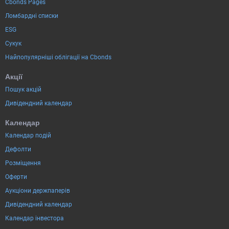
Cbonds Pages
Ломбардні списки
ESG
Сукук
Найпопулярніші облігації на Cbonds
Акції
Пошук акцій
Дивідендний календар
Календар
Календар подій
Дефолти
Розміщення
Оферти
Аукціони держпаперів
Дивідендний календар
Календар інвестора