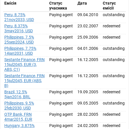
Емісія
Статус
Дата
Статус
учасника
емісії
Peru, 8.75%
Paying agent
09.04.2010
outstanding
21nov2033, USD
Peru, 8.375%
Paying agent
23.02.2007
redeemed
3may2016, USD
Philippines, 7.5%
Paying agent
25.09.2006
redeemed
25sep2024, USD
Philippines, 7.75%
Paying agent
04.01.2006
outstanding
14jan2031, USD
Sestante Finance, FRN
Paying agent
16.12.2005
outstanding
15jul2045, EUR (3,
ABS, C1)
Sestante Finance, FRN
Paying agent
16.12.2005
outstanding
15jul2045, EUR (ABS,
B)
Brazil, 12.5%
Paying agent
19.09.2005
redeemed
5jan2016, BRL
Philippines, 9.5%
Paying agent
09.05.2005
outstanding
2feb2030, USD
OTP Bank, FRN
Paying agent
28.02.2005
redeemed
4mar2015, EUR
Hungary, 3.875%
Paying agent
24.02.2005
redeemed