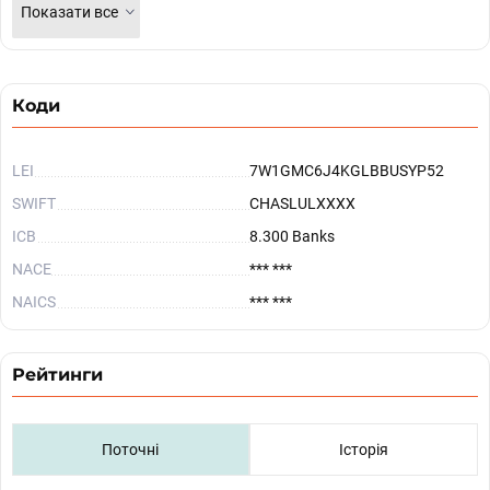
Показати все
Коди
LEI
7W1GMC6J4KGLBBUSYP52
SWIFT
CHASLULXXXX
ICB
8.300 Banks
NACE
*** ***
NAICS
*** ***
Рейтинги
Поточні
Історія