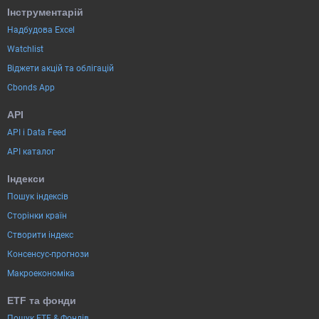
Інструментарій
Надбудова Excel
Watchlist
Віджети акцій та облігацій
Cbonds App
API
API і Data Feed
API каталог
Індекси
Пошук індексів
Сторінки країн
Створити індекс
Консенсус-прогнози
Макроекономіка
ETF та фонди
Пошук ETF & Фондів