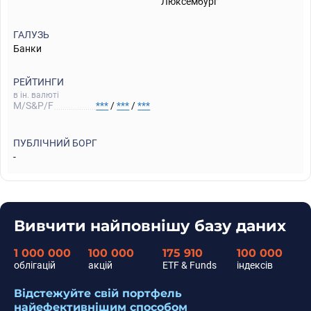
Люксембург
ГАЛУЗЬ
Банки
РЕЙТИНГИ
в ін. валюті
M/S&P/F
***
/
***
/
***
ПУБЛІЧНИЙ БОРГ
-
Вивчити найповнішу базу даних
1 000 000
100 000
175 910
100 000
облігацій
акцій
ETF & Funds
індексів
Відстежуйте свій портфель
найефективнішим способом