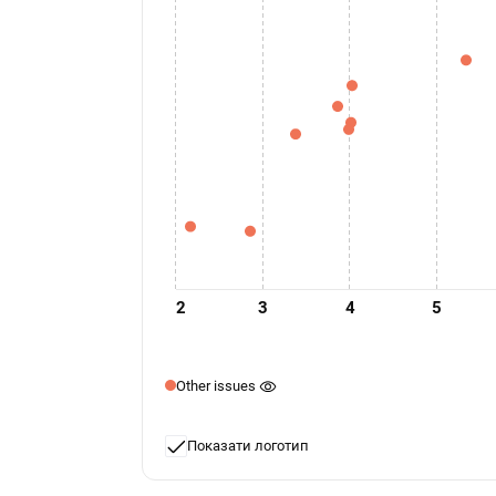
2
3
4
5
Other issues
Показати логотип