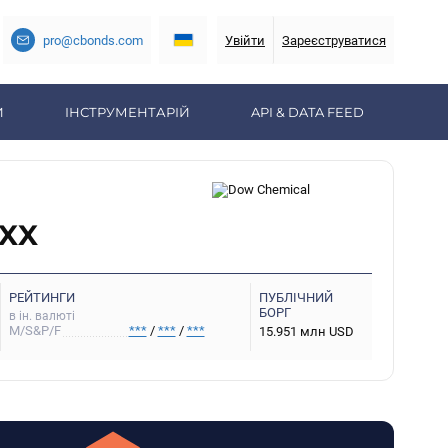
pro@cbonds.com
Увійти
Зареєструватися
И
ІНСТРУМЕНТАРІЙ
API & DATA FEED
XXX
РЕЙТИНГИ
ПУБЛІЧНИЙ
БОРГ
в ін. валюті
M/S&P/F
***
/
***
/
***
15.951 млн USD