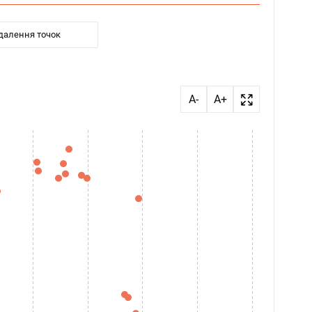
далення точок
A-
A+