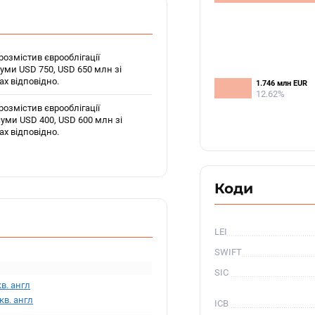
розмістив єврооблігації
уми USD 750, USD 650 млн зі
ах відповідно.
1.746 млн EUR
1.746 млн EUR
12.62%
12.62%
розмістив єврооблігації
уми USD 400, USD 600 млн зі
ах відповідно.
Коди
LEI
SWIFT
SIC
кв. англ
 кв. англ
ICB