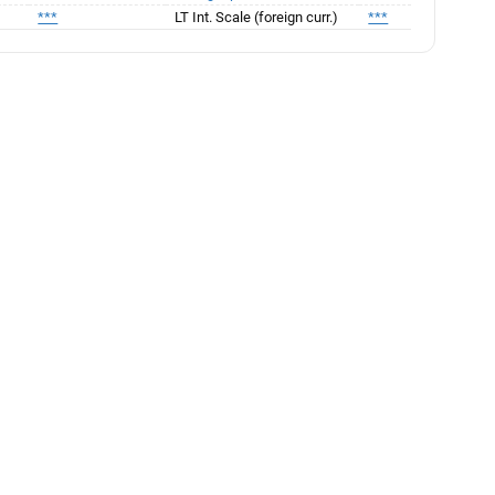
***
LT Int. Scale (foreign curr.)
***