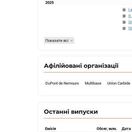
2025
I 
II
II
IV
Показати всі
Афілійовані організації
DuPont de Nemours
Multibase
Union Carbide
Останні випуски
Емісія
Обсяг, млн.
Дата