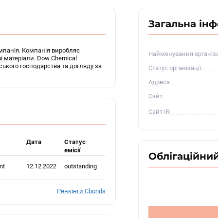
Загальна ін
мпанія. Компанія виробляє
Найменування організа
ві матеріали. Dow Chemical
ьського господарства та догляду за
Статус організації
Адреса
Сайт
Сайт IR
Дата
Статус
емісії
Облігаційний
nt
12.12.2022
outstanding
Ренкінги Cbonds