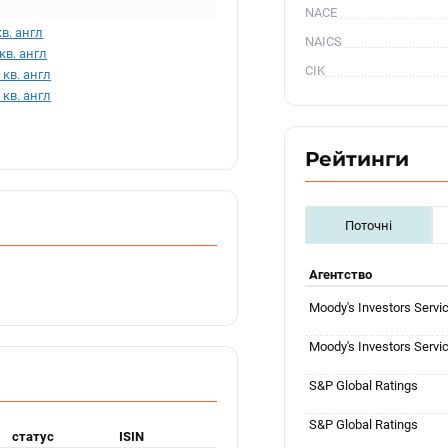
NACE
кв. англ
NAICS
 кв. англ
CIK
I кв. англ
 кв. англ
Рейтинги
Поточні
Агентство
Moody's Investors Servi
Moody's Investors Servi
S&P Global Ratings
S&P Global Ratings
статус
ISIN