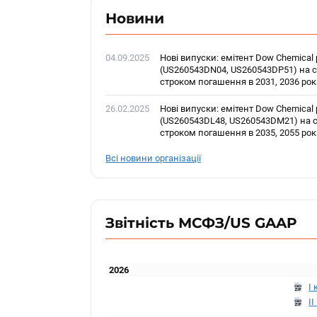
Новини
04.09.2025
Нові випуски: емітент Dow Chemical 
(US260543DN04, US260543DP51) на с
строком погашення в 2031, 2036 рок
26.02.2025
Нові випуски: емітент Dow Chemical 
(US260543DL48, US260543DM21) на с
строком погашення в 2035, 2055 рок
Всі новини організації
Звітність МСФЗ/US GAAP
2026
I 
II