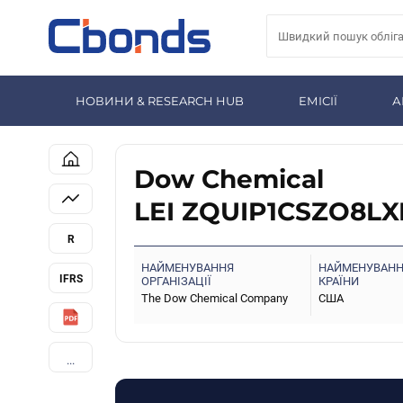
НОВИНИ & RESEARCH HUB
ЕМІСІЇ
А
Dow Chemical
LEI ZQUIP1CSZO8L
R
НАЙМЕНУВАННЯ
НАЙМЕНУВАН
IFRS
ОРГАНІЗАЦІЇ
КРАЇНИ
The Dow Chemical Company
США
...