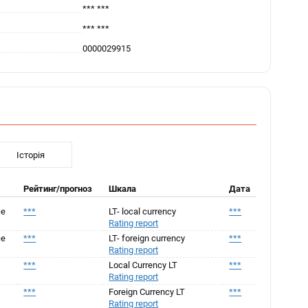
*** ***
*** ***
0000029915
Історія
Рейтинг/прогноз
Шкала
Дата
ce
***
LT- local currency
***
Rating report
ce
***
LT- foreign currency
***
Rating report
***
Local Currency LT
***
Rating report
***
Foreign Currency LT
***
Rating report