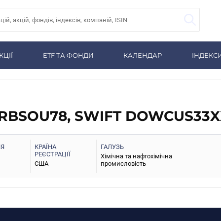
КЦІЇ
ETF ТА ФОНДИ
КАЛЕНДАР
ІНДЕКС
XRBSOU78, SWIFT DOWCUS33
НЯ
КРАЇНА
ГАЛУЗЬ
РЕЄСТРАЦІЇ
Хімічна та нафтохімічна
США
промисловість