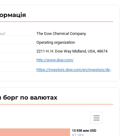
формація
ції
The Dow Chemical Company
Operating organization
2211 H. H. Dow Way Midland, USA, 48674
http://www.dow.com/
https://investors.dow.com/en/investors/default.aspx
 борг по валютах
13.938 млн USD
13.938 млн USD
87.38%
87.38%