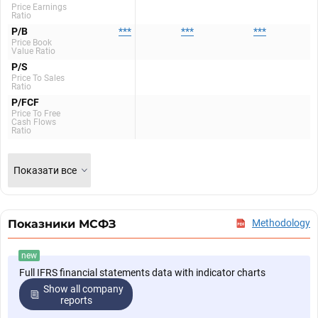
Price Earnings
Ratio
P/B
***
***
***
Price Book
Value Ratio
P/S
Price To Sales
Ratio
P/FCF
Price To Free
Cash Flows
Ratio
Показати все
Показники МСФЗ
Methodology
new
Full IFRS financial statements data with indicator charts
Show all company
reports