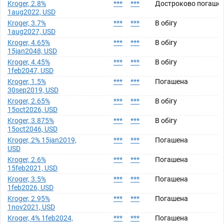
Kroger, 2.8%
***
***
Достроково погаше
1aug2022, USD
Kroger, 3.7%
***
***
В обігу
1aug2027, USD
Kroger, 4.65%
***
***
В обігу
15jan2048, USD
Kroger, 4.45%
***
***
В обігу
1feb2047, USD
Kroger, 1.5%
***
***
Погашена
30sep2019, USD
Kroger, 2.65%
***
***
В обігу
15oct2026, USD
Kroger, 3.875%
***
***
В обігу
15oct2046, USD
Kroger, 2% 15jan2019,
***
***
Погашена
USD
Kroger, 2.6%
***
***
Погашена
15feb2021, USD
Kroger, 3.5%
***
***
Погашена
1feb2026, USD
Kroger, 2.95%
***
***
Погашена
1nov2021, USD
Kroger, 4% 1feb2024,
***
***
Погашена