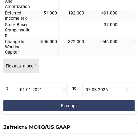
And
Amortization
Deferred
51.000
192.000
-491.000
-
Income Tax
Stock Based
37.000
4
Compensatio
n
Change In
-506.000
822.000
-946.000
-
Working
Capital
Показати все
з
по
Експорт
Звітність МСФЗ/US GAAP