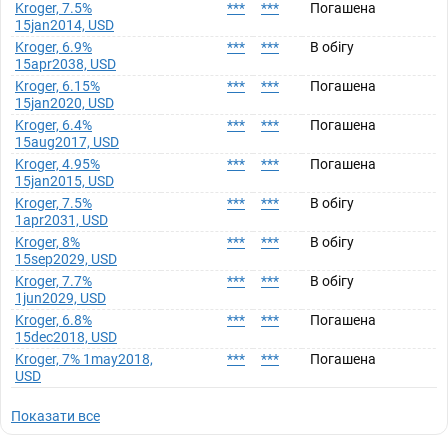
Kroger, 7.5%
***
***
Погашена
15jan2014, USD
Kroger, 6.9%
***
***
В обігу
15apr2038, USD
Kroger, 6.15%
***
***
Погашена
15jan2020, USD
Kroger, 6.4%
***
***
Погашена
15aug2017, USD
Kroger, 4.95%
***
***
Погашена
15jan2015, USD
Kroger, 7.5%
***
***
В обігу
1apr2031, USD
Kroger, 8%
***
***
В обігу
15sep2029, USD
Kroger, 7.7%
***
***
В обігу
1jun2029, USD
Kroger, 6.8%
***
***
Погашена
15dec2018, USD
Kroger, 7% 1may2018,
***
***
Погашена
USD
Показати все