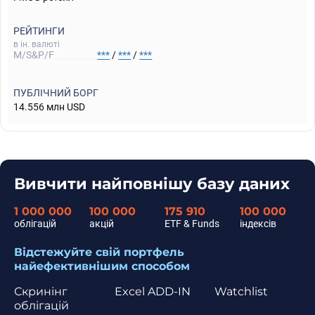
РЕЙТИНГИ
в ін. валюті
M/S&P/F
***
/
***
/
***
ПУБЛІЧНИЙ БОРГ
14.556 млн USD
Вивчити найповнішу базу даних
1 000 000
100 000
175 910
100 000
облігацій
акцій
ETF & Funds
індексів
Відстежуйте свій портфель
найефективнішим способом
Скринінг
Excel ADD-IN
Watchlist
облігацій