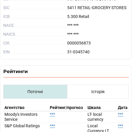
SIC
5411 RETAIL-GROCERY STORES
ICB
5.300 Retail
NACE
*** ***
NAICS
*** ***
CIK
0000056873
EIN
31-0345740
Рейтинги
Поточні
Історія
Агентство
Рейтинг/прогноз
Шкала
Дата
Moody's Investors
***
LT- local
***
Service
currency
S&P Global Ratings
***
Local
***
Currency LT