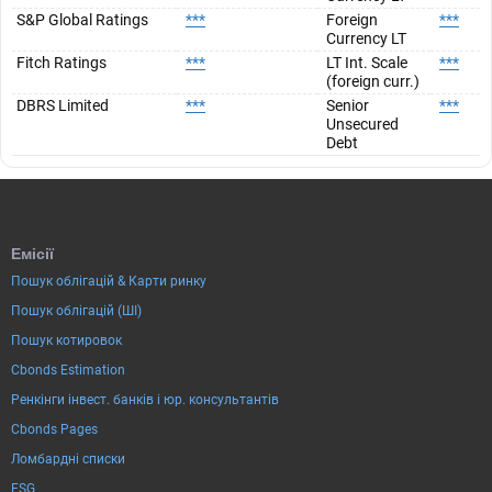
S&P Global Ratings
***
Foreign
***
Currency LT
Fitch Ratings
***
LT Int. Scale
***
(foreign curr.)
DBRS Limited
***
Senior
***
Unsecured
Debt
Емісії
Пошук облігацій & Карти ринку
Пошук облігацій (ШІ)
Пошук котировок
Cbonds Estimation
Ренкінги інвест. банків і юр. консультантів
Cbonds Pages
Ломбардні списки
ESG