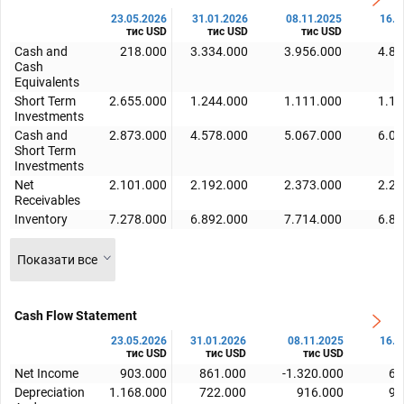
23.05.2026
31.01.2026
08.11.2025
16.0
тис USD
тис USD
тис USD
т
Cash and
218.000
3.334.000
3.956.000
4.88
Cash
Equivalents
Short Term
2.655.000
1.244.000
1.111.000
1.13
Investments
Cash and
2.873.000
4.578.000
5.067.000
6.01
Short Term
Investments
Net
2.101.000
2.192.000
2.373.000
2.21
Receivables
Inventory
7.278.000
6.892.000
7.714.000
6.84
Показати все
Cash Flow Statement
23.05.2026
31.01.2026
08.11.2025
16.0
тис USD
тис USD
тис USD
т
Net Income
903.000
861.000
-1.320.000
61
Depreciation
1.168.000
722.000
916.000
91