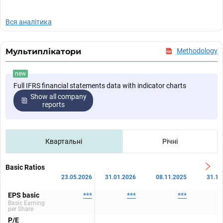
Вся аналітика
Мультиплікатори
Methodology
new
Full IFRS financial statements data with indicator charts
Show all company
reports
Квартальні
Річні
Basic Ratios
23.05.2026
31.01.2026
08.11.2025
31.10
EPS basic
***
***
***
Basic Earning
per Share
P/E