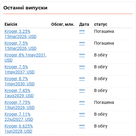
Останні випуски
Емісія
Обсяг, млн.
Дата
статус
Kroger, 3.25%
***
Погашена
15mar2026, USD
Kroger, 7.5%
***
Погашена
15mar2026, USD
Kroger, 8% 1may2031,
***
В обігу
USD
Kroger, 7.5%
***
В обігу
1may2037, USD
Kroger, 8.7%
***
В обігу
1may2030, USD
Kroger, 7.45%
***
В обігу
1aug2029, USD
Kroger, 7.75%
***
Погашена
15jun2026, USD
Kroger, 7.11%
***
В обігу
22jul2027, USD
Kroger, 6.625%
***
В обігу
1jun2028, USD