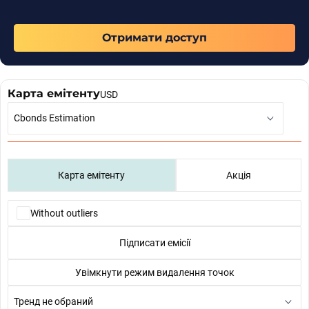
Отримати доступ
Карта емітенту
USD
Cbonds Estimation
Карта емітенту
Акція
Without outliers
Увімкнути режим видалення точок
Тренд не обраний