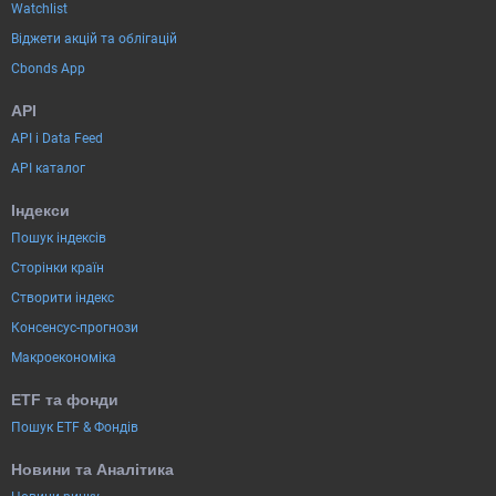
Watchlist
Віджети акцій та облігацій
Cbonds App
API
API і Data Feed
API каталог
Індекси
Пошук індексів
Сторінки країн
Створити індекс
Консенсус-прогнози
Макроекономіка
ETF та фонди
Пошук ETF & Фондів
Новини та Аналітика