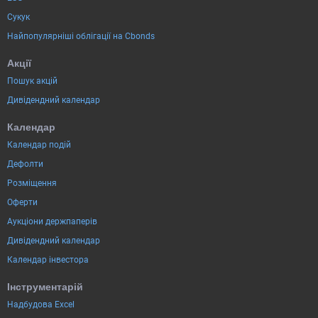
Сукук
Найпопулярніші облігації на Cbonds
Акції
Пошук акцій
Дивідендний календар
Календар
Календар подій
Дефолти
Розміщення
Оферти
Аукціони держпаперів
Дивідендний календар
Календар інвестора
Інструментарій
Надбудова Excel