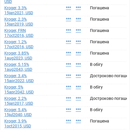
USD
Kroger, 3.3%
***
***
Погашена
15jan2021, USD
Kroger, 2.3%
***
***
Погашена
15jan2019, USD
Kroger, FRN
***
***
Погашена
17oct2016, USD
Kroger, 1.2%
***
***
Погашена
17oct2016, USD
Kroger, 3.85%
***
***
Погашена
1aug2023, USD
Kroger, 5.15%
***
***
В обігу
1aug2043, USD
Kroger, 3.4%
***
***
Достроково погаше
15apr2022, USD
Kroger, 5%
***
***
В обігу
15apr2042, USD
Kroger, 2.2%
***
***
Достроково погаше
15jan2017, USD
Kroger, 5.4%
***
***
В обігу
15jul2040, USD
Kroger, 3.9%
***
***
Погашена
1oct2015, USD