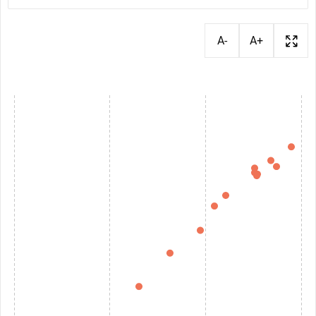
A-
A+