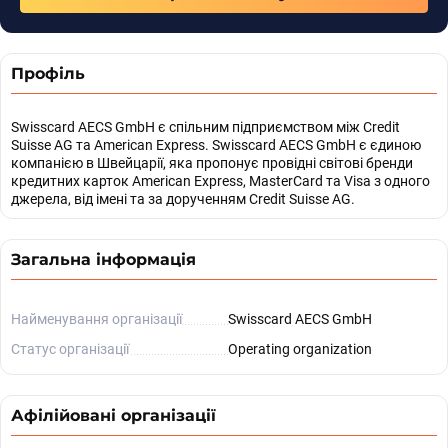
Профіль
Swisscard AECS GmbH є спільним підприємством між Credit
Suisse AG та American Express. Swisscard AECS GmbH є єдиною
компанією в Швейцарії, яка пропонує провідні світові бренди
кредитних карток American Express, MasterCard та Visa з одного
джерела, від імені та за дорученням Credit Suisse AG.
Загальна інформація
Найменування організації
Swisscard AECS GmbH
Статус організації
Operating organization
Афілійовані організації