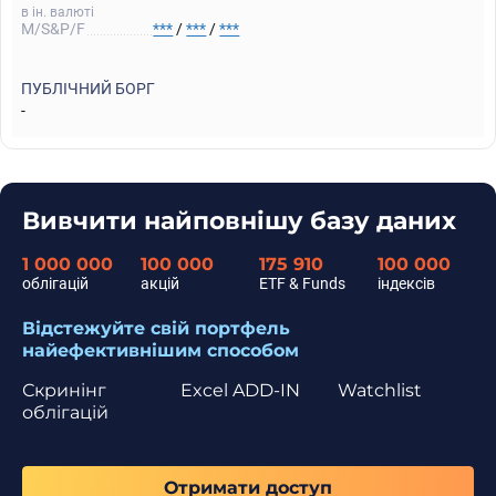
в ін. валюті
M/S&P/F
***
/
***
/
***
ПУБЛІЧНИЙ БОРГ
-
Вивчити найповнішу базу даних
1 000 000
100 000
175 910
100 000
облігацій
акцій
ETF & Funds
індексів
Відстежуйте свій портфель
найефективнішим способом
Скринінг
Excel ADD-IN
Watchlist
облігацій
Отримати доступ