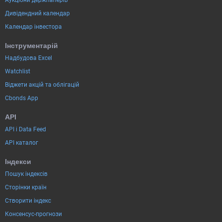
Аукціони держпаперів
Дивідендний календар
Календар інвестора
Інструментарій
Надбудова Excel
Watchlist
Віджети акцій та облігацій
Cbonds App
API
API і Data Feed
API каталог
Індекси
Пошук індексів
Сторінки країн
Створити індекс
Консенсус-прогнози