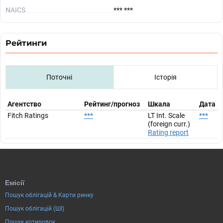
NAICS
*** ***
Рейтинги
Поточні
Історія
Агентство
Рейтинг/прогноз
Шкала
Дата
Fitch Ratings
***
LT Int. Scale
***
(foreign curr.)
Rating report
Емісії
Пошук облігацій & Карти ринку
Пошук облігацій (ШІ)
Пошук котировок