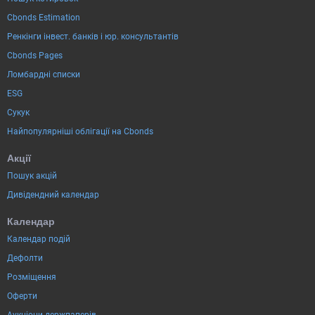
Cbonds Estimation
Ренкінги інвест. банків і юр. консультантів
Cbonds Pages
Ломбардні списки
ESG
Сукук
Найпопулярніші облігації на Cbonds
Акції
Пошук акцій
Дивідендний календар
Календар
Календар подій
Дефолти
Розміщення
Оферти