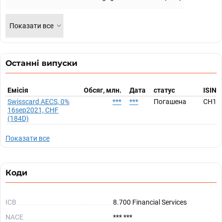
Показати все
Останні випуски
Емісія
Обсяг, млн.
Дата
статус
ISIN
Swisscard AECS, 0%
***
***
Погашена
CH11
16sep2021, CHF
(184D)
Показати все
Коди
ICB
8.700 Financial Services
NACE
*** ***